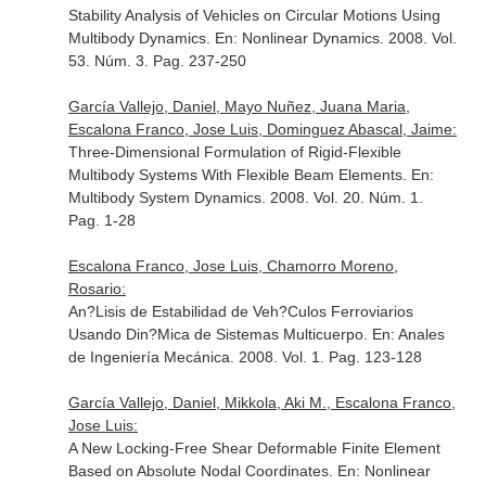
Stability Analysis of Vehicles on Circular Motions Using
Multibody Dynamics.
En: Nonlinear Dynamics
. 2008. Vol.
53. Núm. 3. Pag. 237-250
García Vallejo, Daniel, Mayo Nuñez, Juana Maria,
Escalona Franco, Jose Luis, Dominguez Abascal, Jaime:
Three-Dimensional Formulation of Rigid-Flexible
Multibody Systems With Flexible Beam Elements.
En:
Multibody System Dynamics
. 2008. Vol. 20. Núm. 1.
Pag. 1-28
Escalona Franco, Jose Luis, Chamorro Moreno,
Rosario:
An?Lisis de Estabilidad de Veh?Culos Ferroviarios
Usando Din?Mica de Sistemas Multicuerpo.
En: Anales
de Ingeniería Mecánica
. 2008. Vol. 1. Pag. 123-128
García Vallejo, Daniel, Mikkola, Aki M., Escalona Franco,
Jose Luis:
A New Locking-Free Shear Deformable Finite Element
Based on Absolute Nodal Coordinates.
En: Nonlinear