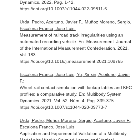
Dynamics
. 2022. Pag. 1-42.
https://doi.org/10.1007/s11044-022-09811-6
Urda, Pedro, Aceituno, Javier F., Muñoz Moreno, Sergio,
Escalona Franco, Jose Luis:
Measurement of railroad track irregularities using an
automated recording vehicle.
En: Measurement: Journal
of the International Measurement Confederation
. 2021.
Vol. 183.
https://doi.org/10.1016/j.measurement.2021.109765
Escalona Franco, Jose Luis, Yu, Xinxin, Aceituno, Javier
F.:
Wheel-rail contact simulation with lookup tables and KEC
profiles: a comparative study.
En: Multibody System
Dynamics
. 2021. Vol. 52. Núm. 4. Pag. 339-375.
https://doi.org/10.1007/s11044-020-09773-7
Urda, Pedro, Muñoz Moreno, Sergio, Aceituno, Javier F.,
Escalona Franco, Jose Luis:
Application and Experimental Validation of a Multibody