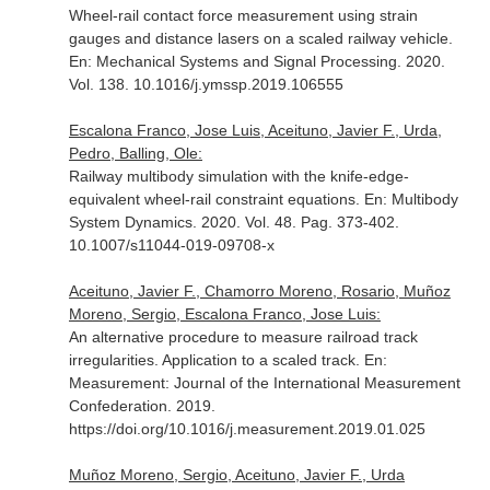
Wheel-rail contact force measurement using strain
gauges and distance lasers on a scaled railway vehicle.
En: Mechanical Systems and Signal Processing
. 2020.
Vol. 138. 10.1016/j.ymssp.2019.106555
Escalona Franco, Jose Luis, Aceituno, Javier F., Urda,
Pedro, Balling, Ole:
Railway multibody simulation with the knife-edge-
equivalent wheel-rail constraint equations.
En: Multibody
System Dynamics
. 2020. Vol. 48. Pag. 373-402.
10.1007/s11044-019-09708-x
Aceituno, Javier F., Chamorro Moreno, Rosario, Muñoz
Moreno, Sergio, Escalona Franco, Jose Luis:
An alternative procedure to measure railroad track
irregularities. Application to a scaled track.
En:
Measurement: Journal of the International Measurement
Confederation
. 2019.
https://doi.org/10.1016/j.measurement.2019.01.025
Muñoz Moreno, Sergio, Aceituno, Javier F., Urda