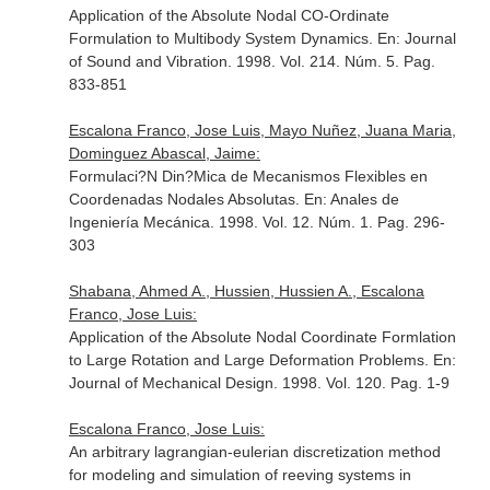
Application of the Absolute Nodal CO-Ordinate
Formulation to Multibody System Dynamics.
En: Journal
of Sound and Vibration
. 1998. Vol. 214. Núm. 5. Pag.
833-851
Escalona Franco, Jose Luis, Mayo Nuñez, Juana Maria,
Dominguez Abascal, Jaime:
Formulaci?N Din?Mica de Mecanismos Flexibles en
Coordenadas Nodales Absolutas.
En: Anales de
Ingeniería Mecánica
. 1998. Vol. 12. Núm. 1. Pag. 296-
303
Shabana, Ahmed A., Hussien, Hussien A., Escalona
Franco, Jose Luis:
Application of the Absolute Nodal Coordinate Formlation
to Large Rotation and Large Deformation Problems.
En:
Journal of Mechanical Design
. 1998. Vol. 120. Pag. 1-9
Escalona Franco, Jose Luis:
An arbitrary lagrangian-eulerian discretization method
for modeling and simulation of reeving systems in