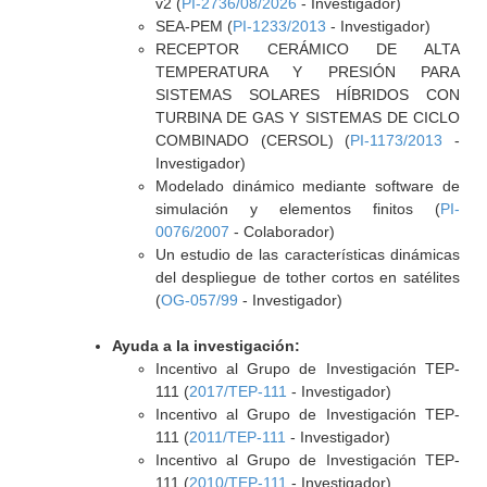
v2 (
PI-2736/08/2026
- Investigador)
SEA-PEM (
PI-1233/2013
- Investigador)
RECEPTOR CERÁMICO DE ALTA
TEMPERATURA Y PRESIÓN PARA
SISTEMAS SOLARES HÍBRIDOS CON
TURBINA DE GAS Y SISTEMAS DE CICLO
COMBINADO (CERSOL) (
PI-1173/2013
-
Investigador)
Modelado dinámico mediante software de
simulación y elementos finitos (
PI-
0076/2007
- Colaborador)
Un estudio de las características dinámicas
del despliegue de tother cortos en satélites
(
OG-057/99
- Investigador)
Ayuda a la investigación:
Incentivo al Grupo de Investigación TEP-
111 (
2017/TEP-111
- Investigador)
Incentivo al Grupo de Investigación TEP-
111 (
2011/TEP-111
- Investigador)
Incentivo al Grupo de Investigación TEP-
111 (
2010/TEP-111
- Investigador)