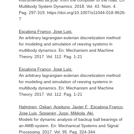
instrumented bicycle: from the computer to the road.
En:
Multibody System Dynamics
. 2018. Vol. 43. Núm. 4.
Pag. 297-319. https://doi.org/10.1007/s11044-018-9626-
7
Escalona Franco, Jose Luis:
An arbitrary lagrangian-eulerian discretization method
for modeling and simulation of reeving systems in
multibody dynamics.
En: Mechanism and Machine
Theory
. 2017. Vol. 112. Pag. 1-21
Escalona Franco, Jose Luis:
An arbitrary lagrangian-eulerian discretization method
for modeling and simulation of reeving systems in
multibody dynamics.
En: Mechanism and Machine
Theory
. 2017. Vol. 112. Pag. 1-21
Halminen, Oskari, Aceituno, Javier F., Escalona Franco,
Jose Luis, Sopanen, Jussi, Mikkola, Aki:
Models for dynamic analysis of backup ball bearings of
an AMB-system.
En: Mechanical Systems and Signal
Processing
. 2017. Vol. 95. Pag. 324-344.