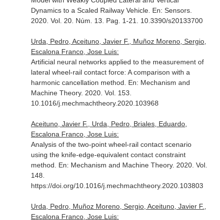
Model with Weakly Coupled Lateral and Vertical
Dynamics to a Scaled Railway Vehicle.
En: Sensors
.
2020. Vol. 20. Núm. 13. Pag. 1-21. 10.3390/s20133700
Urda, Pedro, Aceituno, Javier F., Muñoz Moreno, Sergio,
Escalona Franco, Jose Luis:
Artificial neural networks applied to the measurement of
lateral wheel-rail contact force: A comparison with a
harmonic cancellation method.
En: Mechanism and
Machine Theory
. 2020. Vol. 153.
10.1016/j.mechmachtheory.2020.103968
Aceituno, Javier F., Urda, Pedro, Briales, Eduardo,
Escalona Franco, Jose Luis:
Analysis of the two-point wheel-rail contact scenario
using the knife-edge-equivalent contact constraint
method.
En: Mechanism and Machine Theory
. 2020. Vol.
148.
https://doi.org/10.1016/j.mechmachtheory.2020.103803
Urda, Pedro, Muñoz Moreno, Sergio, Aceituno, Javier F.,
Escalona Franco, Jose Luis: