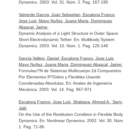
Dynamics
. 2003. Vol. 31. Núm. 2. Pag. 167-195
Valverde García, Juan Sebastian, Escalona Franco,
Jose Luis, Mayo Nuñez, Juana Maria, Dominguez
Abascal, Jaime:
Dynamic Analysis of a Light Structure in Outer Space:
Short Electrodynamic Tether.
En: Multibody System
Dynamics
. 2003. Vol. 10. Núm. 1. Pag. 125-146
García Vallejo, Daniel, Escalona Franco, Jose Luis,
Mayo Nuñez, Juana Maria, Dominguez Abascal, Jaime:
Formulaci?N de Sistemas Multicuerpo 2d Compuestos
Por Elementos R?Gidos y Flexibles Usando
Coordenadas Absolutas.
En: Anales de Ingeniería
Mecánica
. 2003. Vol. 14. Pag. 967-971
Escalona Franco, Jose Luis, Shabana, Ahmed A., Sany,
Jalil:
On the Use of the Restitution Condition in Flexible Body
Dynamics.
En: Nonlinear Dynamics
. 2002. Vol. 30. Núm.
1. Pag. 71-86