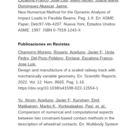
Escalona Franco, Jose Luis, Mayo Nuñez, Juana Maria,
Dominguez Abascal, Jaime:
New Numerical Method for the Dynamic Analysis of
Impact Loads in Flexible Beams. Pag. 1-9.
En: ASME
Paper, Detc97-Vib-4207
. Nueva York, Estados Unidos.
ASME. 1997. ISBN 0-7918-1243-X
Publicaciones en Revistas
Chamorro Moreno, Rosario, Aceituno, Javier F., Urda,
Pedro, Del Pozo Polidoro, Enrique, Escalona Franco,
Jose Luis:
Design and manufacture of a scaled railway track with
mechanically variable geometry.
En: Scientific Reports
.
2022. Vol. 12. Núm. 8665. Pag. 1-16.
https://doi.org/10.1038/s41598-022-12554-1
Yu, Xinxin, Aceituno, Javier F., Kurvinen, Emil,
Matikainen, Marko K., Korkealaakso, Pasi, et. al.:
Comparison of numerical and computational aspects
between two constraint-based contact methods in the
description of wheel/rail contacts.
En: Multibody System