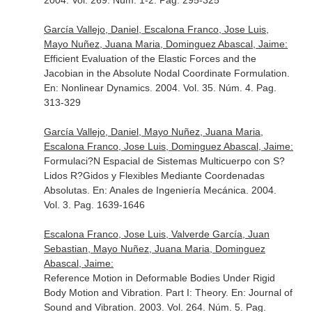
2004. Vol. 269. Núm. 1-2. Pag. 295-325
García Vallejo, Daniel, Escalona Franco, Jose Luis,
Mayo Nuñez, Juana Maria, Dominguez Abascal, Jaime:
Efficient Evaluation of the Elastic Forces and the
Jacobian in the Absolute Nodal Coordinate Formulation.
En: Nonlinear Dynamics
. 2004. Vol. 35. Núm. 4. Pag.
313-329
García Vallejo, Daniel, Mayo Nuñez, Juana Maria,
Escalona Franco, Jose Luis, Dominguez Abascal, Jaime:
Formulaci?N Espacial de Sistemas Multicuerpo con S?
Lidos R?Gidos y Flexibles Mediante Coordenadas
Absolutas.
En: Anales de Ingeniería Mecánica
. 2004.
Vol. 3. Pag. 1639-1646
Escalona Franco, Jose Luis, Valverde García, Juan
Sebastian, Mayo Nuñez, Juana Maria, Dominguez
Abascal, Jaime:
Reference Motion in Deformable Bodies Under Rigid
Body Motion and Vibration. Part I: Theory.
En: Journal of
Sound and Vibration
. 2003. Vol. 264. Núm. 5. Pag.