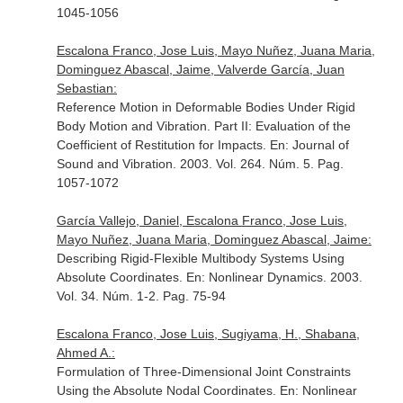
1045-1056
Escalona Franco, Jose Luis, Mayo Nuñez, Juana Maria,
Dominguez Abascal, Jaime, Valverde García, Juan
Sebastian:
Reference Motion in Deformable Bodies Under Rigid
Body Motion and Vibration. Part II: Evaluation of the
Coefficient of Restitution for Impacts.
En: Journal of
Sound and Vibration
. 2003. Vol. 264. Núm. 5. Pag.
1057-1072
García Vallejo, Daniel, Escalona Franco, Jose Luis,
Mayo Nuñez, Juana Maria, Dominguez Abascal, Jaime:
Describing Rigid-Flexible Multibody Systems Using
Absolute Coordinates.
En: Nonlinear Dynamics
. 2003.
Vol. 34. Núm. 1-2. Pag. 75-94
Escalona Franco, Jose Luis, Sugiyama, H., Shabana,
Ahmed A.:
Formulation of Three-Dimensional Joint Constraints
Using the Absolute Nodal Coordinates.
En: Nonlinear