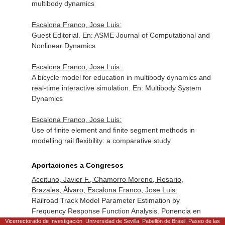
multibody dynamics
Escalona Franco, Jose Luis:
Guest Editorial.
En: ASME Journal of Computational and
Nonlinear Dynamics
Escalona Franco, Jose Luis:
A bicycle model for education in multibody dynamics and
real-time interactive simulation.
En: Multibody System
Dynamics
Escalona Franco, Jose Luis:
Use of finite element and finite segment methods in
modelling rail flexibility: a comparative study
Aportaciones a Congresos
Aceituno, Javier F., Chamorro Moreno, Rosario,
Brazales, Álvaro, Escalona Franco, Jose Luis:
Railroad Track Model Parameter Estimation by
Frequency Response Function Analysis. Ponencia en
Congreso. The Fifth International Conference on
Vicerrectorado de Investigación. Universidad de Sevilla. Pabellón de Brasil. Paseo de las