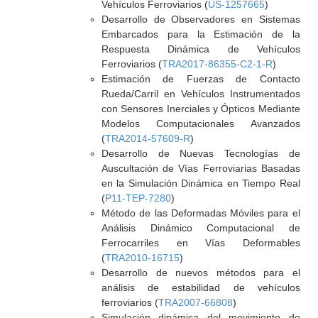
Vehículos Ferroviarios (
US-1257665
)
Desarrollo de Observadores en Sistemas
Embarcados para la Estimación de la
Respuesta Dinámica de Vehículos
Ferroviarios (
TRA2017-86355-C2-1-R
)
Estimación de Fuerzas de Contacto
Rueda/Carril en Vehículos Instrumentados
con Sensores Inerciales y Ópticos Mediante
Modelos Computacionales Avanzados
(
TRA2014-57609-R
)
Desarrollo de Nuevas Tecnologías de
Auscultación de Vías Ferroviarias Basadas
en la Simulación Dinámica en Tiempo Real
(
P11-TEP-7280
)
Método de las Deformadas Móviles para el
Análisis Dinámico Computacional de
Ferrocarriles en Vías Deformables
(
TRA2010-16715
)
Desarrollo de nuevos métodos para el
análisis de estabilidad de vehículos
ferroviarios (
TRA2007-66808
)
Simulación dinámica del movimiento de