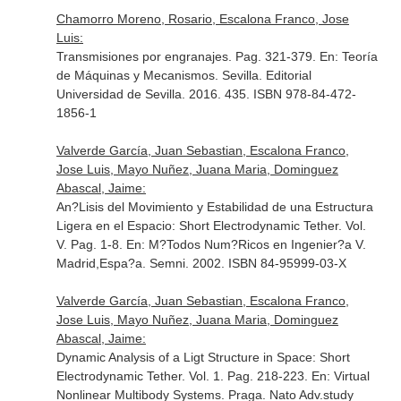
Chamorro Moreno, Rosario, Escalona Franco, Jose
Luis:
Transmisiones por engranajes. Pag. 321-379.
En: Teoría
de Máquinas y Mecanismos
. Sevilla. Editorial
Universidad de Sevilla. 2016. 435. ISBN 978-84-472-
1856-1
Valverde García, Juan Sebastian, Escalona Franco,
Jose Luis, Mayo Nuñez, Juana Maria, Dominguez
Abascal, Jaime:
An?Lisis del Movimiento y Estabilidad de una Estructura
Ligera en el Espacio: Short Electrodynamic Tether. Vol.
V. Pag. 1-8.
En: M?Todos Num?Ricos en Ingenier?a V
.
Madrid,Espa?a. Semni. 2002. ISBN 84-95999-03-X
Valverde García, Juan Sebastian, Escalona Franco,
Jose Luis, Mayo Nuñez, Juana Maria, Dominguez
Abascal, Jaime:
Dynamic Analysis of a Ligt Structure in Space: Short
Electrodynamic Tether. Vol. 1. Pag. 218-223.
En: Virtual
Nonlinear Multibody Systems
. Praga. Nato Adv.study