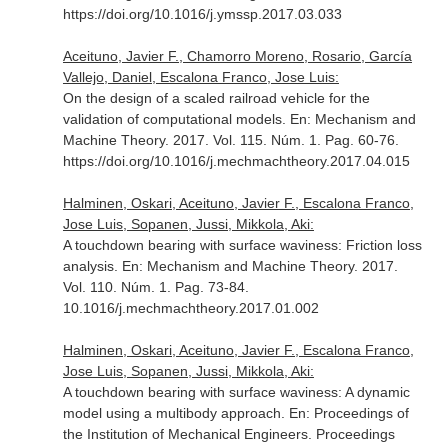
https://doi.org/10.1016/j.ymssp.2017.03.033
Aceituno, Javier F., Chamorro Moreno, Rosario, García
Vallejo, Daniel, Escalona Franco, Jose Luis:
On the design of a scaled railroad vehicle for the
validation of computational models.
En: Mechanism and
Machine Theory
. 2017. Vol. 115. Núm. 1. Pag. 60-76.
https://doi.org/10.1016/j.mechmachtheory.2017.04.015
Halminen, Oskari, Aceituno, Javier F., Escalona Franco,
Jose Luis, Sopanen, Jussi, Mikkola, Aki:
A touchdown bearing with surface waviness: Friction loss
analysis.
En: Mechanism and Machine Theory
. 2017.
Vol. 110. Núm. 1. Pag. 73-84.
10.1016/j.mechmachtheory.2017.01.002
Halminen, Oskari, Aceituno, Javier F., Escalona Franco,
Jose Luis, Sopanen, Jussi, Mikkola, Aki:
A touchdown bearing with surface waviness: A dynamic
model using a multibody approach.
En: Proceedings of
the Institution of Mechanical Engineers. Proceedings