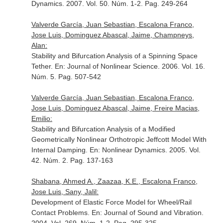
Dynamics
. 2007. Vol. 50. Núm. 1-2. Pag. 249-264
Valverde García, Juan Sebastian, Escalona Franco,
Jose Luis, Dominguez Abascal, Jaime, Champneys,
Alan:
Stability and Bifurcation Analysis of a Spinning Space
Tether.
En: Journal of Nonlinear Science
. 2006. Vol. 16.
Núm. 5. Pag. 507-542
Valverde García, Juan Sebastian, Escalona Franco,
Jose Luis, Dominguez Abascal, Jaime, Freire Macias,
Emilio:
Stability and Bifurcation Analysis of a Modified
Geometrically Nonlinear Orthotropic Jeffcott Model With
Internal Damping.
En: Nonlinear Dynamics
. 2005. Vol.
42. Núm. 2. Pag. 137-163
Shabana, Ahmed A., Zaazaa, K.E., Escalona Franco,
Jose Luis, Sany, Jalil:
Development of Elastic Force Model for Wheel/Rail
Contact Problems.
En: Journal of Sound and Vibration
.