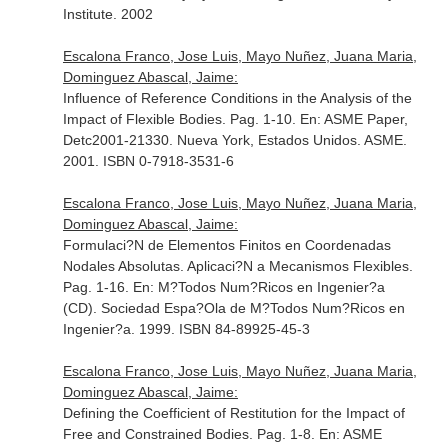
Institute. 2002
Escalona Franco, Jose Luis, Mayo Nuñez, Juana Maria,
Dominguez Abascal, Jaime:
Influence of Reference Conditions in the Analysis of the
Impact of Flexible Bodies. Pag. 1-10.
En: ASME Paper,
Detc2001-21330
. Nueva York, Estados Unidos. ASME.
2001. ISBN 0-7918-3531-6
Escalona Franco, Jose Luis, Mayo Nuñez, Juana Maria,
Dominguez Abascal, Jaime:
Formulaci?N de Elementos Finitos en Coordenadas
Nodales Absolutas. Aplicaci?N a Mecanismos Flexibles.
Pag. 1-16.
En: M?Todos Num?Ricos en Ingenier?a
(CD)
. Sociedad Espa?Ola de M?Todos Num?Ricos en
Ingenier?a. 1999. ISBN 84-89925-45-3
Escalona Franco, Jose Luis, Mayo Nuñez, Juana Maria,
Dominguez Abascal, Jaime:
Defining the Coefficient of Restitution for the Impact of
Free and Constrained Bodies. Pag. 1-8.
En: ASME