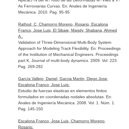
Aplicaci?N del M?Todo de las Deformadas M?Viles a V?
As Ferroviarias Curvas.
En: Anales de Ingeniería
Mecánica
. 2010. Pag. 95-95
Rathod, C, Chamorro Moreno, Rosario, Escalona
Franco, Jose Luis, El Sibaie, Magdy, Shabana, Ahmed
A.:
Validation of Three-Dimensional Multi-Body System
Approach for Modeling Track Flexibility.
En: Proceedings
of the Institution of Mechanical Engineers. Proceedings
part K, Journal of multi-body dynamics
. 2009. Vol. 223.
Pag. 269-282
García Vallejo, Daniel, Garcia Martin, Diego Jose,
Escalona Franco, Jose Luis:
Estudio de fuerzas elasticas en elementos finitos
formulados en coordenadas nodales absolutas.
En:
Anales de Ingeniería Mecánica
. 2008. Vol. 1. Núm. 1.
Pag. 145-150
Escalona Franco, Jose Luis, Chamorro Moreno,
Rosario: