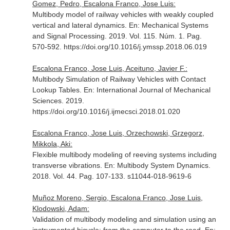
Gomez, Pedro, Escalona Franco, Jose Luis:
Multibody model of railway vehicles with weakly coupled
vertical and lateral dynamics.
En: Mechanical Systems
and Signal Processing
. 2019. Vol. 115. Núm. 1. Pag.
570-592. https://doi.org/10.1016/j.ymssp.2018.06.019
Escalona Franco, Jose Luis, Aceituno, Javier F.:
Multibody Simulation of Railway Vehicles with Contact
Lookup Tables.
En: International Journal of Mechanical
Sciences
. 2019.
https://doi.org/10.1016/j.ijmecsci.2018.01.020
Escalona Franco, Jose Luis, Orzechowski, Grzegorz,
Mikkola, Aki:
Flexible multibody modeling of reeving systems including
transverse vibrations.
En: Multibody System Dynamics
.
2018. Vol. 44. Pag. 107-133. s11044-018-9619-6
Muñoz Moreno, Sergio, Escalona Franco, Jose Luis,
Klodowski, Adam:
Validation of multibody modeling and simulation using an