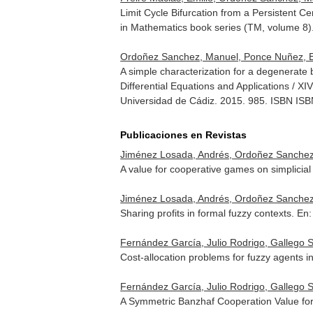
Limit Cycle Bifurcation from a Persistent C
in Mathematics book series (TM, volume 8)
Ordoñez Sanchez, Manuel, Ponce Nuñez, E
A simple characterization for a degenerate
Differential Equations and Applications / 
Universidad de Cádiz. 2015. 985. ISBN IS
Publicaciones en Revistas
Jiménez Losada, Andrés, Ordoñez Sanchez,
A value for cooperative games on simplicial 
Jiménez Losada, Andrés, Ordoñez Sanchez
Sharing profits in formal fuzzy contexts.
En:
Fernández García, Julio Rodrigo, Gallego
Cost-allocation problems for fuzzy agents i
Fernández García, Julio Rodrigo, Gallego
A Symmetric Banzhaf Cooperation Value fo