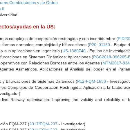
turas Combinatorias y de Orden
 II
niversidad
yectos/ayudas en la US:
mas complejos de cooperación restringida y con incertidumbre (
PID20
: formas normales, complejidad y bifurcaciones (
P20_01160
- Equipo d
 y sus aplicaciones en ingeniería (
US-1380740
- Equipo de Investigaci
furcaciones en Sistemas Dinámicos: Aplicaciones (
PGC2018-096265-B
perativos con Relaciones Borrosas entre los Agentes (
MTM2017-834
gentes Asimétricos. Aplicaciones al Análisis del poder en el Parl
 y Bifurcaciones de Sistemas Dinámicos (
P12-FQM-1658
- Investigad
los Complejos de Cooperación Restringida: Aplicación a la Elaborac
vestigador)
line Railway optimisation: Improving the validity and reliability of
gación FQM-237 (
2017/FQM-237
- Investigador)