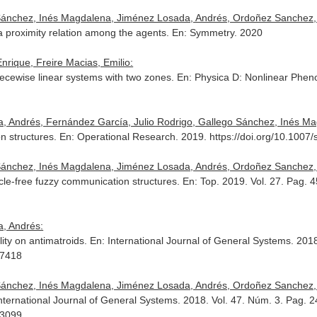
 Sánchez, Inés Magdalena, Jiménez Losada, Andrés, Ordoñez Sanchez,
a proximity relation among the agents.
En: Symmetry
. 2020
ique, Freire Macias, Emilio:
 piecewise linear systems with two zones.
En: Physica D: Nonlinear Phe
 Andrés, Fernández García, Julio Rodrigo, Gallego Sánchez, Inés Ma
n structures.
En: Operational Research
. 2019. https://doi.org/10.100
 Sánchez, Inés Magdalena, Jiménez Losada, Andrés, Ordoñez Sanchez,
cle-free fuzzy communication structures.
En: Top
. 2019. Vol. 27. Pag. 
, Andrés:
ity on antimatroids.
En: International Journal of General Systems
. 201
87418
 Sánchez, Inés Magdalena, Jiménez Losada, Andrés, Ordoñez Sanchez,
nternational Journal of General Systems
. 2018. Vol. 47. Núm. 3. Pag. 
13099