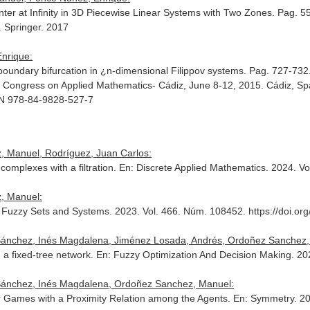
enter at Infinity in 3D Piecewise Linear Systems with Two Zones. Pag. 5
. Springer. 2017
nrique:
 boundary bifurcation in ¿n-dimensional Filippov systems. Pag. 727-732
XIV Congress on Applied Mathematics- Cádiz, June 8-12, 2015
. Cádiz, Sp
BN 978-84-9828-527-7
 Manuel, Rodríguez, Juan Carlos:
complexes with a filtration.
En: Discrete Applied Mathematics
. 2024. Vo
, Manuel:
 Fuzzy Sets and Systems
. 2023. Vol. 466. Núm. 108452. https://doi.or
 Sánchez, Inés Magdalena, Jiménez Losada, Andrés, Ordoñez Sanchez,
n a fixed-tree network.
En: Fuzzy Optimization And Decision Making
. 20
 Sánchez, Inés Magdalena, Ordoñez Sanchez, Manuel:
r Games with a Proximity Relation among the Agents.
En: Symmetry
. 2