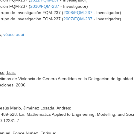
gación FQM-237 (
2011/FQM-237
- Investigador)
gación FQM-237 (
2010/FQM-237
- Investigador)
Grupo de Investigación FQM-237 (
2008/FQM-237
- Investigador)
Grupo de Investigación FQM-237 (
2007/FQM-237
- Investigador)
s,
véase aqui
o, Luis:
imas de Violencia de Genero Atendidas en la Delegacion de Igualdad d
caciones. 2006
Jesús Mario, Jiménez Losada, Andrés:
. 489-528.
En: Mathematics Applied to Engineering, Modelling, and Soci
30-12231-7
anuel, Ponce Nuñez, Enrique: