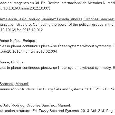
elado de Imagenes en 3d.
En: Revista Internacional de Métodos Numéri
org/10.1016/J.rimni.2012.10.003
ez García, Julio Rodrigo, Jiménez Losada, Andrés, Ordoñez Sanchez,
nication structure: Computing the power of the political groups in th
i:10.1016/j.fss.2013.12.012
Ponce Nuñez, Enrique:
ycles in planar continuous piecewise linear systems without symmetry.
E
oi.org/10.1016/j.nonrwa.2013.02.004
Ponce, Enrique:
ycles in planar continuous piecewise linear systems without symmetry.
E
 Sanchez, Manuel:
munication Structure.
En: Fuzzy Sets and Systems
. 2013. Vol. 213. N
, Julio Rodrigo, Ordoñez Sanchez, Manuel:
nication structure.
En: Fuzzy Sets and Systems
. 2013. Vol. 213. Pag.