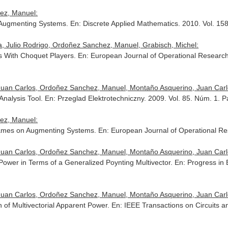
hez, Manuel:
 Augmenting Systems.
En: Discrete Applied Mathematics
. 2010. Vol. 15
, Julio Rodrigo, Ordoñez Sanchez, Manuel, Grabisch, Michel:
 With Choquet Players.
En: European Journal of Operational Researc
 Juan Carlos, Ordoñez Sanchez, Manuel, Montaño Asquerino, Juan Carl
Analysis Tool.
En: Przeglad Elektrotechniczny
. 2009. Vol. 85. Núm. 1. 
hez, Manuel:
 Games on Augmenting Systems.
En: European Journal of Operational R
 Juan Carlos, Ordoñez Sanchez, Manuel, Montaño Asquerino, Juan Carl
 Power in Terms of a Generalized Poynting Multivector.
En: Progress in 
 Juan Carlos, Ordoñez Sanchez, Manuel, Montaño Asquerino, Juan Carl
n of Multivectorial Apparent Power.
En: IEEE Transactions on Circuits a