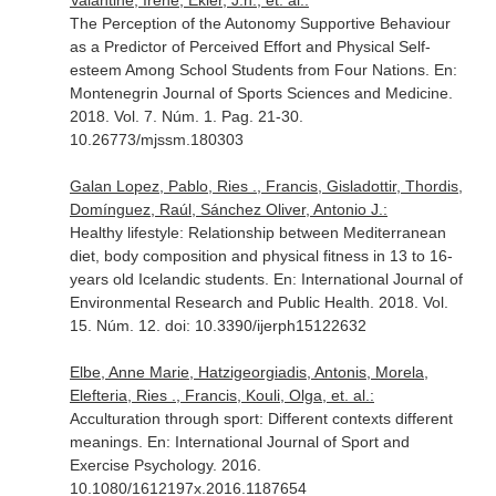
Valantine, Irene, Ekler, J.h., et. al.:
The Perception of the Autonomy Supportive Behaviour
as a Predictor of Perceived Effort and Physical Self-
esteem Among School Students from Four Nations.
En:
Montenegrin Journal of Sports Sciences and Medicine
.
2018. Vol. 7. Núm. 1. Pag. 21-30.
10.26773/mjssm.180303
Galan Lopez, Pablo, Ries ., Francis, Gisladottir, Thordis,
Domínguez, Raúl, Sánchez Oliver, Antonio J.:
Healthy lifestyle: Relationship between Mediterranean
diet, body composition and physical fitness in 13 to 16-
years old Icelandic students.
En: International Journal of
Environmental Research and Public Health
. 2018. Vol.
15. Núm. 12. doi: 10.3390/ijerph15122632
Elbe, Anne Marie, Hatzigeorgiadis, Antonis, Morela,
Elefteria, Ries ., Francis, Kouli, Olga, et. al.:
Acculturation through sport: Different contexts different
meanings.
En: International Journal of Sport and
Exercise Psychology
. 2016.
10.1080/1612197x.2016.1187654