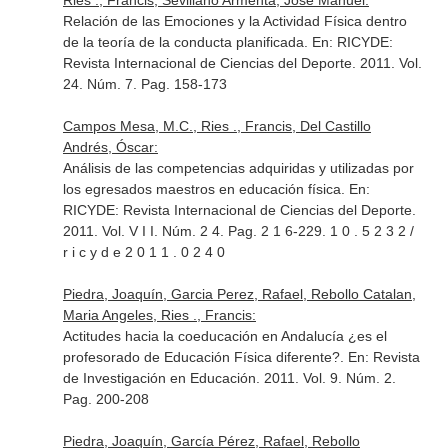
Ries ., Francis, Sevillano Armenta, Jose Manuel:
Relación de las Emociones y la Actividad Física dentro
de la teoría de la conducta planificada.
En: RICYDE:
Revista Internacional de Ciencias del Deporte
. 2011. Vol.
24. Núm. 7. Pag. 158-173
Campos Mesa, M.C., Ries ., Francis, Del Castillo
Andrés, Óscar:
Análisis de las competencias adquiridas y utilizadas por
los egresados maestros en educación física.
En:
RICYDE: Revista Internacional de Ciencias del Deporte
.
2011. Vol. V I I. Núm. 2 4. Pag. 2 1 6-229. 1 0 . 5 2 3 2 /
r i c y d e 2 0 1 1 . 0 2 4 0
Piedra, Joaquín, Garcia Perez, Rafael, Rebollo Catalan,
Maria Angeles, Ries ., Francis:
Actitudes hacia la coeducación en Andalucía ¿es el
profesorado de Educación Física diferente?.
En: Revista
de Investigación en Educación
. 2011. Vol. 9. Núm. 2.
Pag. 200-208
Piedra, Joaquín, García Pérez, Rafael, Rebollo