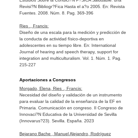
Estudios Sobre la Condici?N F?SICA Saludable: una
Revisi?N Bibliogr?Fica Hasta el a?o 2005.
En: Revista
Fuentes
. 2008. Núm. 8. Pag. 369-396
Ries ., Francis:
Diseño de una escala para la medición y predicción de
la conducta de actividad físico-deportiva en
adolescentes en su tiempo libre.
En: International
Journal of hearing and speech therapy, support for
integration and multiculturalism
. Vol. 1. Núm. 1. Pag.
215-227
Aportaciones a Congresos
Morgado, Elena, Ries ., Francis:
Necesidad del diseño y validación de un instrumento
para evaluar la calidad de la enseñanza de la EF en
Primaria. Comunicación en congreso. II Congreso de
Innovaci?N Educativa de la Universidad de Sevilla
(Innovarus?23). Sevilla. España. 2023
Bejarano Bache , Manuel Alejandro, Rodríguez