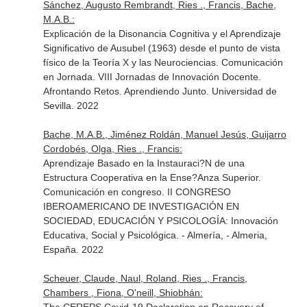
Sánchez, Augusto Rembrandt, Ries ., Francis, Bache,
M.A.B.:
Explicación de la Disonancia Cognitiva y el Aprendizaje
Significativo de Ausubel (1963) desde el punto de vista
físico de la Teoría X y las Neurociencias. Comunicación
en Jornada. VIII Jornadas de Innovación Docente.
Afrontando Retos. Aprendiendo Junto. Universidad de
Sevilla. 2022
Bache, M.A.B., Jiménez Roldán, Manuel Jesús, Guijarro
Cordobés, Olga, Ries ., Francis:
Aprendizaje Basado en la Instauraci?N de una
Estructura Cooperativa en la Ense?Anza Superior.
Comunicación en congreso. II CONGRESO
IBEROAMERICANO DE INVESTIGACIÓN EN
SOCIEDAD, EDUCACIÓN Y PSICOLOGÍA: Innovación
Educativa, Social y Psicológica. - Almería, - Almeria,
España. 2022
Scheuer, Claude, Naul, Roland, Ries ., Francis,
Chambers , Fiona, O'neill, Shiobhán: