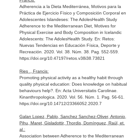
Francis:
Adherencia a la Dieta Mediterránea, Motivos para la
Práctica de Ejercicio Físico y Composición Corporal en
Adolescentes Islandeses: The AdolesHealth Study
Adherence to the Mediterranean Diet, Motives for
Physical Exercise and Body Composition in Icelandic
Adolescents: The AdolesHealth Study.
En: Retos:
Nuevas Tendencias en Educación Física, Deporte y
Recreación
. 2020. Vol. 38. Núm. 38. Pag. 552-559.
https://doi.org/10.47197/retos.v38i38.73821
Ries ., Francis:
Promoting physical activity as a healthy habit through
quality physical education: Does knowledge on habitual
behaviours help?.
En: Acta Universitatis Carolinae.
Kinanthropologica
. 2020. Vol. 56. Núm. 1. Pag. 56-61.
https://doi.org/10.14712/23366052.2020.7
Galan Lopez, Pablo, Sanchez Sanchez-Oliver, Antonio,
Pihu, Maret, Gisladottir, Thordis, Domínguez, Raúl, et.
al.:
Association between Adherence to the Mediterranean