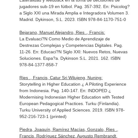
Lateralidad y feedback en la toma de decisiones de
jugadores sub-19 en fútbol. Pag. 357-392.
En: Psicolog?
a Siglo XXI una Mirada Amplia e Integradora Volumen 3
.
Madrid. Dykinson, S.L. 2023. ISBN 978-84-1170-751-0
Bejarano, Manuel Alejandro, Ries ., Francis:
La Evaluaci?N Como Medio de Aprendizaje de
Destrezas Complejas y Competencias Digitales. Pag.
11-26.
En: Educaci?N Siglo XXI: Nuevos Retos, Nuevas
Soluciones
. Espa?a. Dykinson S.L. 2021. 162. ISBN
978-84-1377-858-7
Ries ., Francis, Catur Sri Wilujeng, Nuning:
Storytelling in Higher Education ¿ A Piloting Experience
from Indonesia. Pag. 140-147.
En: INDOPED ¿
Modernising Indonesian Higher Education with Tested
European Pedagogical Practices
. Turku (Finlandia).
Turku University of Applied Sciences. 2019. ISBN 978-
952-216-723-1 (printed)
Piedra, Joaquín, Ramírez Macías, Gonzalo, Ries .,
Francis, Rodríguez Sánchez, Augusto Rembrandt,