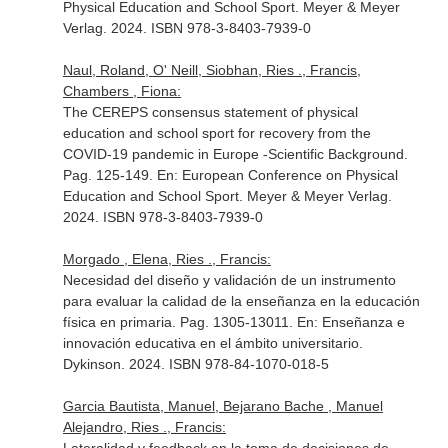
Physical Education and School Sport
. Meyer & Meyer
Verlag. 2024. ISBN 978-3-8403-7939-0
Naul, Roland, O' Neill, Siobhan, Ries ., Francis,
Chambers , Fiona:
The CEREPS consensus statement of physical
education and school sport for recovery from the
COVID-19 pandemic in Europe -Scientific Background.
Pag. 125-149.
En: European Conference on Physical
Education and School Sport
. Meyer & Meyer Verlag.
2024. ISBN 978-3-8403-7939-0
Morgado , Elena, Ries ., Francis:
Necesidad del diseño y validación de un instrumento
para evaluar la calidad de la enseñanza en la educación
física en primaria. Pag. 1305-13011.
En: Enseñanza e
innovación educativa en el ámbito universitario
.
Dykinson. 2024. ISBN 978-84-1070-018-5
Garcia Bautista, Manuel, Bejarano Bache , Manuel
Alejandro, Ries ., Francis: