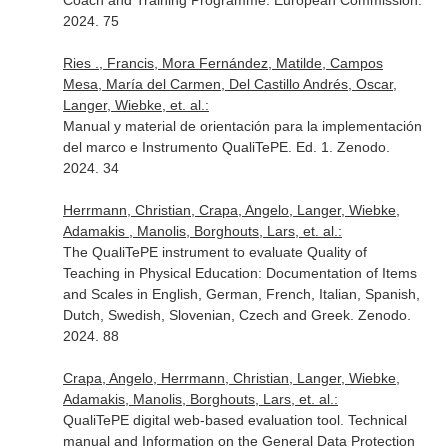
Coach and Training Programme. European Commission.
2024. 75
Ries ., Francis, Mora Fernández, Matilde, Campos
Mesa, María del Carmen, Del Castillo Andrés, Oscar,
Langer, Wiebke, et. al.:
Manual y material de orientación para la implementación
del marco e Instrumento QualiTePE. Ed. 1. Zenodo.
2024. 34
Herrmann, Christian, Crapa, Angelo, Langer, Wiebke,
Adamakis , Manolis, Borghouts, Lars, et. al.:
The QualiTePE instrument to evaluate Quality of
Teaching in Physical Education: Documentation of Items
and Scales in English, German, French, Italian, Spanish,
Dutch, Swedish, Slovenian, Czech and Greek. Zenodo.
2024. 88
Crapa, Angelo, Herrmann, Christian, Langer, Wiebke,
Adamakis, Manolis, Borghouts, Lars, et. al.:
QualiTePE digital web-based evaluation tool. Technical
manual and Information on the General Data Protection