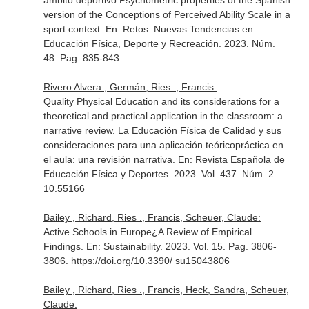
ámbito deportivo Psychometric properties of the Spanish
version of the Conceptions of Perceived Ability Scale in a
sport context.
En: Retos: Nuevas Tendencias en
Educación Física, Deporte y Recreación
. 2023. Núm.
48. Pag. 835-843
Rivero Alvera , Germán, Ries ., Francis:
Quality Physical Education and its considerations for a
theoretical and practical application in the classroom: a
narrative review. La Educación Física de Calidad y sus
consideraciones para una aplicación teóricopráctica en
el aula: una revisión narrativa.
En: Revista Española de
Educación Física y Deportes
. 2023. Vol. 437. Núm. 2.
10.55166
Bailey , Richard, Ries ., Francis, Scheuer, Claude:
Active Schools in Europe¿A Review of Empirical
Findings.
En: Sustainability
. 2023. Vol. 15. Pag. 3806-
3806. https://doi.org/10.3390/ su15043806
Bailey , Richard, Ries ., Francis, Heck, Sandra, Scheuer,
Claude: