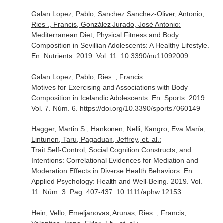
Galan Lopez, Pablo, Sanchez Sanchez-Oliver, Antonio,
Ries ., Francis, González Jurado, José Antonio:
Mediterranean Diet, Physical Fitness and Body
Composition in Sevillian Adolescents: A Healthy Lifestyle.
En: Nutrients
. 2019. Vol. 11. 10.3390/nu11092009
Galan Lopez, Pablo, Ries ., Francis:
Motives for Exercising and Associations with Body
Composition in Icelandic Adolescents.
En: Sports
. 2019.
Vol. 7. Núm. 6. https://doi.org/10.3390/sports7060149
Hagger, Martin S., Hankonen, Nelli, Kangro, Eva María,
Lintunen, Taru, Pagaduan, Jeffrey, et. al.:
Trait Self-Control, Social Cognition Constructs, and
Intentions: Correlational Evidences for Mediation and
Moderation Effects in Diverse Health Behaviors.
En:
Applied Psychology: Health and Well-Being
. 2019. Vol.
11. Núm. 3. Pag. 407-437. 10.1111/aphw.12153
Hein, Vello, Emeljanovas, Arunas, Ries ., Francis,