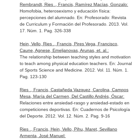
Rembrandt, Ries ., Francis, Ramírez Macías, Gonzalo:
Homofobia, heterosexismo y educación física:
percepciones del alumnado.
En: Profesorado: Revista
de Curriculum y Formación del Profesorado
. 2013. Vol.
17. Núm. 1. Pag. 326-338
Hein, Vello, Ries ., Francis, Pires Vega, Francisco,
Caune, Agnese, Emeljanovas, Arunas, et. al.:
The relationship between teaching styles and motivation
to teach among physical education teachers.
En: Journal
of Sports Science and Medicine
. 2012. Vol. 11. Núm. 1.
Pag. 123-130
Ries ., Francis, Castañeda Vazquez, Carolina, Campos
Mesa, María del Carmen, Del Castillo Andrés, Óscar:
Relaciones entre ansiedad-rasgo y ansiedad-estado en
competiciones deportivas.
En: Cuadernos de Psicología
del Deporte
. 2012. Vol. 12. Núm. 2. Pag. 9-16
Ries ., Francis, Hein, Vello, Pihu, Maret, Sevillano
Armenta, José Manuel: