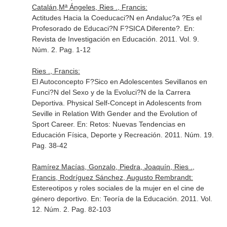
Catalán,Mª Ángeles, Ries ., Francis:
Actitudes Hacia la Coeducaci?N en Andaluc?a ?Es el
Profesorado de Educaci?N F?SICA Diferente?.
En:
Revista de Investigación en Educación
. 2011. Vol. 9.
Núm. 2. Pag. 1-12
Ries ., Francis:
El Autoconcepto F?Sico en Adolescentes Sevillanos en
Funci?N del Sexo y de la Evoluci?N de la Carrera
Deportiva. Physical Self-Concept in Adolescents from
Seville in Relation With Gender and the Evolution of
Sport Career.
En: Retos: Nuevas Tendencias en
Educación Física, Deporte y Recreación
. 2011. Núm. 19.
Pag. 38-42
Ramírez Macías, Gonzalo, Piedra, Joaquín, Ries .,
Francis, Rodríguez Sánchez, Augusto Rembrandt:
Estereotipos y roles sociales de la mujer en el cine de
género deportivo.
En: Teoría de la Educación
. 2011. Vol.
12. Núm. 2. Pag. 82-103