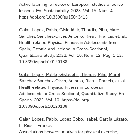
Active learning: a review of European studies of active
lessons.
En: Sustainability
. 2023. Vol. 15. Núm. 4.
https://doi.org/10.3390/su15043413
Galan Lopez, Pablo, Gísladóttir, Thordis, Pihu, Maret,
Sanchez Sanchez-Oliver, Antonio, Ries ., Francis, et. al.:
Health-related Physical Fitness in Adolescents from
Spain, Estonia and Iceland: a Cross-Sectional,
Quantitative Study. 2022. Vol. 10. Núm. 12. Pag. 1-12.
10.3390/sports10120188
Galan Lopez, Pablo, Gisladottir, Thordis, Pihu, Maret,
Sanchez Sanchez-Oliver, Antonio, Ries ., Francis, et. al.:
Health-related Physical Fitness in European
Adolescents: a Cross-Sectional, Quantitative Study.
En:
Sports
. 2022. Vol. 10. https://doi.org/
10.3390/sports10120188
Galan Lopez, Pablo, Lopez Cobo, Isabel, García Lázaro,
I., Ries ., Francis:
Associations between motives for physical exercise,