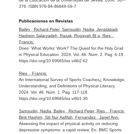
de la Educacion de la Universidad de Sevilla. 2008. 367-
376. ISBN 978-84-86849-59-7
Publicaciones en Revistas
Bailey , Richard Peter, Samsudin, Nadia, Jenatabadi,
Hashem Salarzadeh, Razak, Rogayah Bt a, Ries .,
Francis:
Does `What Works' Work? The Quest for the Holy Grail
in Physical Education. 2024. Vol. 46. Núm. 2. Pag. 6-19.
https://doi.org/10.69665/iss.v46i2.62
Ries ., Francis:
An International Survey of Sports Coaches¿ Knowledge,
Understanding, and Definitions of Physical Literacy.
2024. Vol. 46. Núm. 1. Pag. 117-118.
https://doi.org/10.69665/iss.v46i1.30
Samsudin, Nadia, Bailey , Richard Peter, Ries ., Francis,
Binti Hashim, Siti Nur Aafifah, Fernandez , Janet Ann:
Assessing the impact of physical activity on reducing
depressive symptoms: a rapid review.
En: BMC Sports