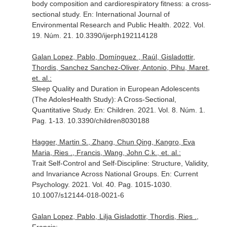
body composition and cardiorespiratory fitness: a cross-
sectional study.
En: International Journal of
Environmental Research and Public Health
. 2022. Vol.
19. Núm. 21. 10.3390/ijerph192114128
Galan Lopez, Pablo, Domínguez , Raúl, Gisladottir,
Thordis, Sanchez Sanchez-Oliver, Antonio, Pihu, Maret,
et. al.:
Sleep Quality and Duration in European Adolescents
(The AdolesHealth Study): A Cross-Sectional,
Quantitative Study.
En: Children
. 2021. Vol. 8. Núm. 1.
Pag. 1-13. 10.3390/children8030188
Hagger, Martin S., Zhang, Chun Qing, Kangro, Eva
Maria, Ries ., Francis, Wang, John C.k., et. al.:
Trait Self-Control and Self-Discipline: Structure, Validity,
and Invariance Across National Groups.
En: Current
Psychology
. 2021. Vol. 40. Pag. 1015-1030.
10.1007/s12144-018-0021-6
Galan Lopez, Pablo, Lilja Gisladottir, Thordis, Ries .,