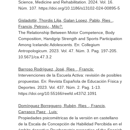
Science, Medicine and Rehabilitation
. 2024. Vol. 16.
Núm. 107. https://doi.org/10.1186/s13102-024-00895-5
Gisladottir, Thordis Lilja, Galan Lopez, Pablo, Ries .,
Francis, Petrovi¿, Milo?:
The Relationship Between Motor Competence, Body
Composition, Handgrip Strength and Sports Participation
Among Icelandic Adolescents.
En: Collegium
Antropologicum
. 2023. Vol. 47. Núm. 3. Pag. 197-205.
10.5671/ca.47.3.2
Barroso Rodríguez, José, Ries ., Francis:
Intervenciones de la Escuela Activa: revisión de posibles
propuestas.
En: Revista Española de Educación Física y
Deportes
. 2023. Vol. 437. Núm. 2. Pag. 1-13.
https://doi.org/10.55166/reefd.v437i2.1091
Domínguez Borreguero, Rubén, Ries ., Francis,
Carrasco Paez , Luis:
Propiedades psicométricas de la versión en castellano
de la Escala de Concepción de Habilidad Percibida en el