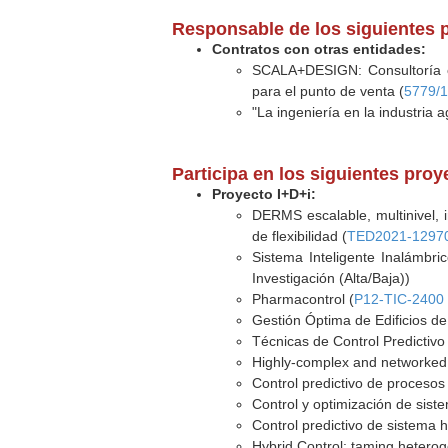
Responsable de los siguientes 
Contratos con otras entidades:
SCALA+DESIGN: Consultoría cien
para el punto de venta (
5779/
"La ingeniería en la industria
Participa en los siguientes pro
Proyecto I+D+i:
DERMS escalable, multinivel, i
de flexibilidad (
TED2021-12970
Sistema Inteligente Inalámbri
Investigación (Alta/Baja))
Pharmacontrol (
P12-TIC-2400
Gestión Óptima de Edificios de
Técnicas de Control Predictivo
Highly-complex and networked
Control predictivo de proceso
Control y optimización de sist
Control predictivo de sistema h
Hybrid Control: taming heter