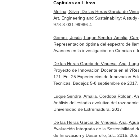
Capítulos en Libros
Molina, Silvia, De las Heras García de Vin
Art, Engineering and Sustainability: A study
978-3-031-99986-4
Gómez, Jesús, Luque Sendra, Amalia, Carra
Representación óptima del espectro de lla
Avances en la investigación en Ciencias e I
De las Heras García de Vinuesa, Ana, Luq
Proyecto de Innovacion Docente en el ?Rea d
171.
En: 25 Experiencias de Innovacion E
Tecnicas, Badajoz 5-8 septiembre de 2017.
Luque Sendra, Amalia, Córdoba Roldán, An
Análisis del estadio evolutivo del razonami
Universidad de Extremadura. 2017
De las Heras García de Vinuesa, Ana, Agu
Evaluación Integrada de la Sostenibilidad 
de Innovación y Desarrollo, S.L. 2016. 20