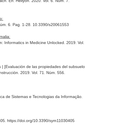
oach.
En: Heliyon
. 2020. Vol. 6. Núm. 7.
o:
 Núm. 6. Pag. 1-28. 10.3390/s20061553
malia:
n: Informatics in Medicine Unlocked
. 2019. Vol.
s | [Evaluación de las propiedades del subsuelo
nstrucción
. 2019. Vol. 71. Núm. 556.
rica de Sistemas e Tecnologias da Informação
.
 405. https://doi.org/10.3390/sym11030405