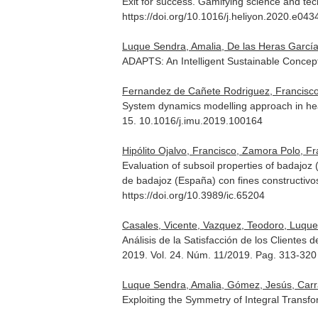
Exit for success. Gamifying science and te
https://doi.org/10.1016/j.heliyon.2020.e043
Luque Sendra, Amalia, De las Heras García 
ADAPTS: An Intelligent Sustainable Concep
Fernandez de Cañete Rodriguez, Francisco J
System dynamics modelling approach in healt
15. 10.1016/j.imu.2019.100164
Hipólito Ojalvo, Francisco, Zamora Polo, 
Evaluation of subsoil properties of badajoz
de badajoz (España) con fines constructivo
https://doi.org/10.3989/ic.65204
Casales, Vicente, Vazquez, Teodoro, Luque 
Análisis de la Satisfacción de los Clientes
2019. Vol. 24. Núm. 11/2019. Pag. 313-320
Luque Sendra, Amalia, Gómez, Jesús, Carra
Exploiting the Symmetry of Integral Transf