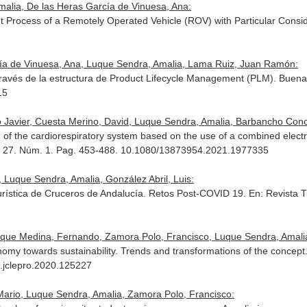
alia, De las Heras García de Vinuesa, Ana:
 Process of a Remotely Operated Vehicle (ROV) with Particular Consid
ía de Vinuesa, Ana, Luque Sendra, Amalia, Lama Ruiz, Juan Ramón:
a través de la estructura de Product Lifecycle Management (PLM). Buena
15
Javier, Cuesta Merino, David, Luque Sendra, Amalia, Barbancho Conce
 of the cardiorespiratory system based on the use of a combined electr
l. 27. Núm. 1. Pag. 453-488. 10.1080/13873954.2021.1977335
 Luque Sendra, Amalia, González Abril, Luis:
urística de Cruceros de Andalucía. Retos Post-COVID 19.
En: Revista 
nque Medina, Fernando, Zamora Polo, Francisco, Luque Sendra, Amali
onomy towards sustainability. Trends and transformations of the concept
j.jclepro.2020.125227
Mario, Luque Sendra, Amalia, Zamora Polo, Francisco: