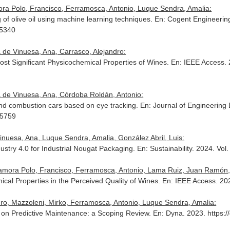
ra Polo, Francisco, Ferramosca, Antonio, Luque Sendra, Amalia:
of olive oil using machine learning techniques.
En: Cogent Engineerin
55340
 de Vinuesa, Ana, Carrasco, Alejandro:
st Significant Physicochemical Properties of Wines.
En: IEEE Access
.
 de Vinuesa, Ana, Córdoba Roldán, Antonio:
 and combustion cars based on eye tracking.
En: Journal of Engineering
55759
inuesa, Ana, Luque Sendra, Amalia, González Abril, Luis:
stry 4.0 for Industrial Nougat Packaging.
En: Sustainability
. 2024. Vol
amora Polo, Francisco, Ferramosca, Antonio, Lama Ruiz, Juan Ramón, e
cal Properties in the Perceived Quality of Wines.
En: IEEE Access
. 20
dro, Mazzoleni, Mirko, Ferramosca, Antonio, Luque Sendra, Amalia:
 on Predictive Maintenance: a Scoping Review.
En: Dyna
. 2023. https: