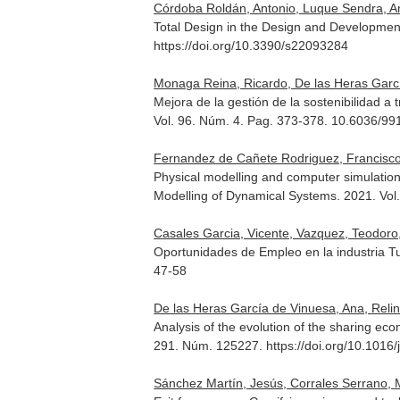
Córdoba Roldán, Antonio, Luque Sendra, Am
Total Design in the Design and Development
https://doi.org/10.3390/s22093284
Monaga Reina, Ricardo, De las Heras Garc
Mejora de la gestión de la sostenibilidad 
Vol. 96. Núm. 4. Pag. 373-378. 10.6036/99
Fernandez de Cañete Rodriguez, Francisco 
Physical modelling and computer simulation
Modelling of Dynamical Systems
. 2021. Vo
Casales Garcia, Vicente, Vazquez, Teodoro,
Oportunidades de Empleo en la industria T
47-58
De las Heras García de Vinuesa, Ana, Reli
Analysis of the evolution of the sharing ec
291. Núm. 125227. https://doi.org/10.1016/
Sánchez Martín, Jesús, Corrales Serrano, 