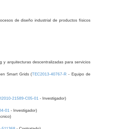
rocesos de diseño industrial de productos físicos
g y arquitecturas descentralizadas para servicios
 en Smart Grids (
TEC2013-40767-R
- Equipo de
I2010-21589-C05-01
- Investigador)
04-01
- Investigador)
cnico)
-511368
- Contratado)