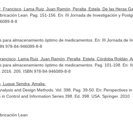
Francisco, Lama Ruiz, Juan Ramón, Peralta, Estela, De las Heras Garc
abricación Lean. Pag. 151-156.
En: III Jornada de Investigación y Postg
46089-8-8
ocks para almacenamiento óptimo de medicamentos.
En: III Jornada de I
ISBN 978-84-946089-8-8
ancisco, Lama Ruiz, Juan Ramón, Peralta, Estela, Córdoba Roldán, Anto
ocks para almacenamiento óptimo de medicamentos. Pag. 101-108.
En: I
.L. 2016. 205. ISBN 978-84-946089-8-8
, Luque Sendra, Amalia:
Analysis and Design Methods. Vol. 398. Pag. 39-50.
En: Perspectives i
 in Control and Information Series 398
. Ed. 398. USA. Springer. 2010
abricación Lean