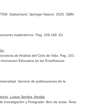
 STEM
. Switzerland. Springer Nature. 2025. ISBN
 sensores inalámbricos. Pag. 159-168.
En:
ón:
ratoria de Analisis del Ciclo de Vida. Pag. 161-
e Innovacion Educativa en las Enseñanzas
niversidad
. Servicio de publicaciones de la
tonio, Luque Sendra, Amalia:
de Investigación y Postgrado: libro de actas
. Área