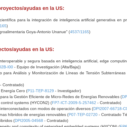
proyectos/ayudas en la US:
tífica para la integración de inteligencia artificial generativa en p
1165
)
 agroalimentaria Goya-Antonio Unanue" (
4537/1165
)
yectos/ayudas en la US:
nteroperable y segura basada en inteligencia artificial, edge computin
2B-I00
- Equipo de Investigación (Alta/Baja))
co para Análisis y Monitorización de Líneas de Tensión Subterráneas
- Contratado)
 Energía Cero (
P11-TEP-8129
- Investigador)
 para la Gestión Eficiente de Micro-Redes de Energías Renovables (
DP
 control systems (HYCON2) (
FP7-ICT-2009-5-257462
- Contratado)
s interconectados con modos de operación diversos (
DPI2007-66718-C
emas híbridos de energías renovables (
P07-TEP-02720
- Contratado Té
íbridos (
DPI2005-04568
- Contratado)
ogeneity and complexity of networked embedded systems (HYCON) (
FP6