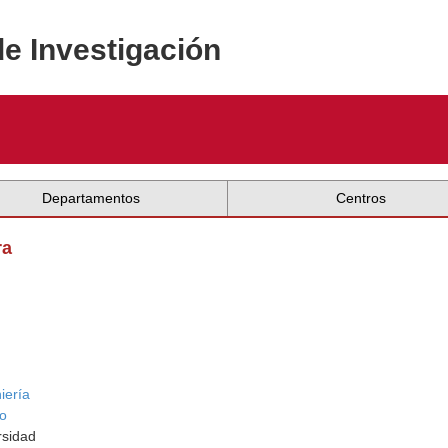
de Investigación
Departamentos
Centros
ra
iería
ño
rsidad