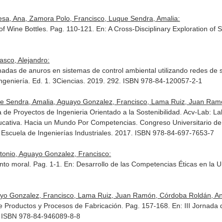
uesa, Ana, Zamora Polo, Francisco, Luque Sendra, Amalia:
 of Wine Bottles. Pag. 110-121.
En: A Cross-Disciplinary Exploration of
sco, Alejandro:
madas de anuros en sistemas de control ambiental utilizando redes de
ngeniería
. Ed. 1. 3Ciencias. 2019. 292. ISBN 978-84-120057-2-1
ue Sendra, Amalia, Aguayo Gonzalez, Francisco, Lama Ruiz, Juan Ram
e Proyectos de Ingenieria Orientado a la Sostenibilidad. Acv-Lab: Labo
ducativa. Hacia un Mundo Por Competencias
. Congreso Universitario d
 Escuela de Ingenierías Industriales. 2017. ISBN 978-84-697-7653-7
tonio, Aguayo Gonzalez, Francisco:
ento moral. Pag. 1-1.
En: Desarrollo de las Competencias Éticas en la U
ayo Gonzalez, Francisco, Lama Ruiz, Juan Ramón, Córdoba Roldán, An
de Productos y Procesos de Fabricación. Pag. 157-168.
En: III Jornada 
5. ISBN 978-84-946089-8-8