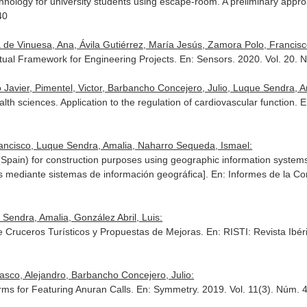
chnology for university students using escape-room. A preliminary appr
40
de Vinuesa, Ana, Ávila Gutiérrez, María Jesús, Zamora Polo, Francisc
tual Framework for Engineering Projects.
En: Sensors
. 2020. Vol. 20.
avier, Pimentel, Victor, Barbancho Concejero, Julio, Luque Sendra, A
h sciences. Application to the regulation of cardiovascular function.
E
Francisco, Luque Sendra, Amalia, Naharro Sequeda, Ismael:
 (Spain) for construction purposes using geographic information system
s mediante sistemas de información geográfica].
En: Informes de la Co
Sendra, Amalia, González Abril, Luis:
 de Cruceros Turísticos y Propuestas de Mejoras.
En: RISTI: Revista Ibé
sco, Alejandro, Barbancho Concejero, Julio:
orms for Featuring Anuran Calls.
En: Symmetry
. 2019. Vol. 11(3). Núm.