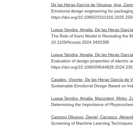
De las Heras García de Vinuesa, Ana, Zamo
Emotional design engineering for packaging 
https://doi.org/10.1080/23311916.2025.25
Luque Sendra, Amalia, De las Heras García
The Role of Kano Model in Revealing the Mo
10.1109/Access.2024.3492385
Luque Sendra, Amalia, De las Heras García
Evaluation of design properties of electric
https://doi.org/10.1080/09544828.2024.23
Casales, Vicente, De las Heras García de V
Sustainable Emotional Design Based on Indu
Luque Sendra, Amalia, Mazzoleni, Mirko, Z
Determining the Importance of Physicochemi
Campos Olivares, Daniel, Carrasco, Alejan
Screening of Machine Learning Techniques