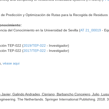
 de Predicción y Optimización de Rutas para la Recogida de Residuos 
Conocimiento:
encia del Conocimiento en la Universidad de Sevilla (
AT 21_00019
- Equ
ación TEP-022 (
2019/TEP-022
- Investigador)
ación TEP-022 (
2017/TEP-022
- Investigador)
s,
véase aqui
Javier, Galindo Andrades, Cipriano, Barbancho Concejero, Julio, Luqu
ngineering. The Netherlands. Springer International Publishing. 2018.