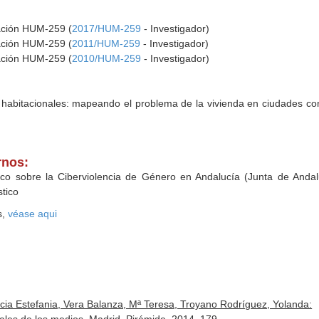
gación HUM-259 (
2017/HUM-259
- Investigador)
gación HUM-259 (
2011/HUM-259
- Investigador)
gación HUM-259 (
2010/HUM-259
- Investigador)
 habitacionales: mapeando el problema de la vivienda en ciudades con 
rnos:
ico sobre la Ciberviolencia de Género en Andalucía (Junta de Andalu
stico
s,
véase aqui
Lucia Estefania, Vera Balanza, Mª Teresa, Troyano Rodríguez, Yolanda: