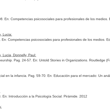
98.
En: Competencias psicosociales para profesionales de los medios
.
o, Lucia:
2.
En: Competencias psicosociales para profesionales de los medios
. E
o, Lucia, Donnelly, Paul:
eneurship. Pag. 24-57.
En: Untold Stories in Organizations
. Routledge (F
ial en la infancia. Pag. 59-70.
En: Educación para el mercado: Un análi
:
8.
En: Introducción a la Psicología Social
. Pirámide. 2012
a: