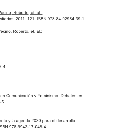
cino, Roberto, et. al.:
ersitarias. 2011. 121. ISBN 978-84-92954-39-1
cino, Roberto, et. al.:
3-4
n en Comunicación y Feminismo. Debates en
-5
ento y la agenda 2030 para el desarrollo
2. ISBN 978-9942-17-048-4