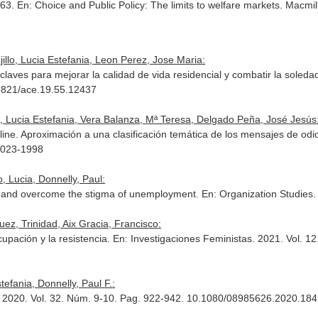
163.
En: Choice and Public Policy: The limits to welfare markets
. Macmil
illo, Lucia Estefania, Leon Perez, Jose Maria:
laves para mejorar la calidad de vida residencial y combatir la soled
.5821/ace.19.55.12437
o, Lucia Estefania, Vera Balanza, Mª Teresa, Delgado Peña, José Jesús
nline. Aproximación a una clasificación temática de los mensajes de odi
-2023-1998
o, Lucia, Donnelly, Paul:
st and overcome the stigma of unemployment.
En: Organization Studies
.
uez, Trinidad, Aix Gracia, Francisco:
cupación y la resistencia.
En: Investigaciones Feministas
. 2021. Vol. 1
stefania, Donnelly, Paul F.:
 2020. Vol. 32. Núm. 9-10. Pag. 922-942. 10.1080/08985626.2020.18