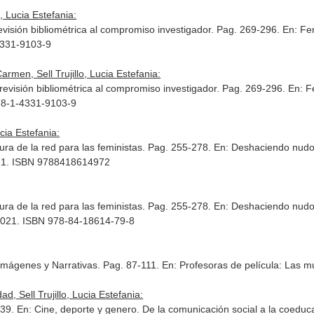
, Lucia Estefania:
 revisión bibliométrica al compromiso investigador. Pag. 269-296.
En: Fe
4331-9103-9
men, Sell Trujillo, Lucia Estefania:
a revisión bibliométrica al compromiso investigador. Pag. 269-296.
En: F
78-1-4331-9103-9
cia Estefania:
ura de la red para las feministas. Pag. 255-278.
En: Deshaciendo nudos
2021. ISBN 9788418614972
ura de la red para las feministas. Pag. 255-278.
En: Deshaciendo nudos
 2021. ISBN 978-84-18614-79-8
 Imágenes y Narrativas. Pag. 87-111.
En: Profesoras de película: Las m
ad, Sell Trujillo, Lucia Estefania:
-39.
En: Cine, deporte y genero. De la comunicación social a la coeduc