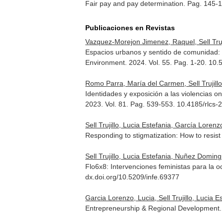
Fair pay and pay determination. Pag. 145-
Publicaciones en Revistas
Vazquez-Morejon Jimenez, Raquel, Sell Truj
Espacios urbanos y sentido de comunidad: c
Environment
. 2024. Vol. 55. Pag. 1-20. 10
Romo Parra, María del Carmen, Sell Trujill
Identidades y exposición a las violencias o
2023. Vol. 81. Pag. 539-553. 10.4185/rlcs
Sell Trujillo, Lucia Estefania, García Lorenz
Responding to stigmatization: How to resi
Sell Trujillo, Lucia Estefania, Nuñez Doming
Flo6x8: Intervenciones feministas para la o
dx.doi.org/10.5209/infe.69377
Garcia Lorenzo, Lucia, Sell Trujillo, Lucia E
Entrepreneurship & Regional Development.