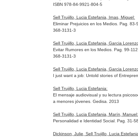
ISBN 978-84-9921-804-5
Sell Trujillo, Lucia Estefania, Imas, Miguel:
Eliminar Prejuicios en los Medios. Pag. 83-
368-3131-3
Sell Trujillo, Lucia Estefania, Garcia Lorenz
Evitar Rumores en los Medios. Pag. 99-11
368-3131-3
Sell Trujillo, Lucia Estefania, Garcia Lorenz
I just want a job: Untold stories of Entrepr
Sell Trujillo, Lucia Estefania:
El mensaje audiovisual y su lectura psicosoc
a menores jóvenes
. Gedisa. 2013
Sell Trujillo, Lucia Estefania, Marín, Manuel
Personalidad e Identidad Social. Pag. 31-5
Dickinson, Julie, Sell Trujillo, Lucia Estefani