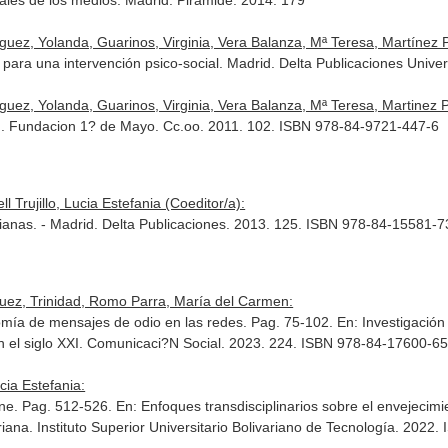
ales de los medios. Madrid. Pirámide. 2014. 179
ez, Yolanda, Guarinos, Virginia, Vera Balanza, Mª Teresa, Martínez Pe
s para una intervención psico-social. Madrid. Delta Publicaciones Univ
ez, Yolanda, Guarinos, Virginia, Vera Balanza, Mª Teresa, Martinez Pe
id. Fundacion 1? de Mayo. Cc.oo. 2011. 102. ISBN 978-84-9721-447-6
 Trujillo, Lucia Estefania (Coeditor/a):
idianas. - Madrid. Delta Publicaciones. 2013. 125. ISBN 978-84-15581-7
nguez, Trinidad, Romo Parra, María del Carmen:
omía de mensajes de odio en las redes. Pag. 75-102.
En: Investigació
 el siglo XXI
. Comunicaci?N Social. 2023. 224. ISBN 978-84-17600-65
cia Estefania:
ine. Pag. 512-526.
En: Enfoques transdisciplinarios sobre el envejecimi
variana. Instituto Superior Universitario Bolivariano de Tecnología. 202