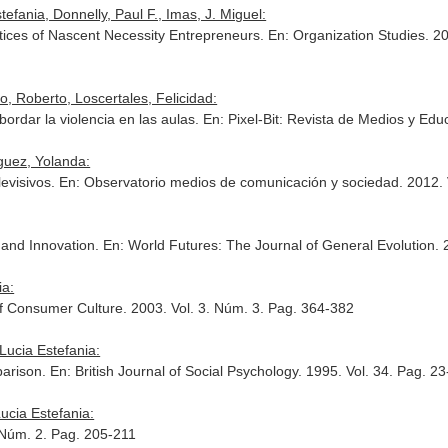
stefania, Donnelly, Paul F., Imas, J. Miguel:
tices of Nascent Necessity Entrepreneurs.
En: Organization Studies
. 2
no, Roberto, Loscertales, Felicidad:
ordar la violencia en las aulas.
En: Pixel-Bit: Revista de Medios y Edu
íguez, Yolanda:
evisivos.
En: Observatorio medios de comunicación y sociedad
. 2012.
y and Innovation.
En: World Futures: The Journal of General Evolution
. 
ia:
of Consumer Culture
. 2003. Vol. 3. Núm. 3. Pag. 364-382
, Lucia Estefania:
parison.
En: British Journal of Social Psychology
. 1995. Vol. 34. Pag. 2
Lucia Estefania:
 Núm. 2. Pag. 205-211