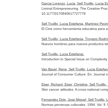
Garcia Lorenzo, Lucia, Sell Trujillo, Lucia E
Liminal Entrepreneuring: The Creative Prac
10.1177/0170840617727778
Sell Trujillo, Lucia Estefania, Martínez Peci
El Cine como herramienta educativa para ab
Sell Trujillo, Lucia Estefania, Troyano Rodr
Nuevos hombres para nuevos productos tel
Sell Trujillo, Lucia Estefania:
Introduction to Special Issue on Complexit
Van Bavel, Rene, Sell Trujillo, Lucia Estefan
Journal of Consumer Culture.
En: Journal 
Eiser, Richard, Eiser, Christine, Sell Trujillo
Skin cancer attitudes: A cross-national com
Fernandez Dols, Jose Miguel, Sell Trujillo, 
Normas perversas culturales. 1994. Vol. 9.