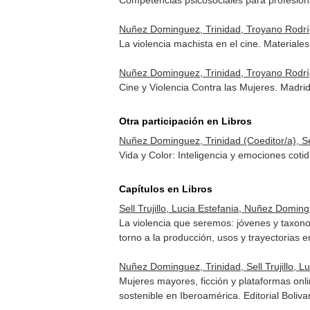
Competencias psicosociales para profesion
Nuñez Dominguez, Trinidad, Troyano Rodrígu
La violencia machista en el cine. Materiale
Nuñez Dominguez, Trinidad, Troyano Rodrígu
Cine y Violencia Contra las Mujeres. Madr
Otra participación en Libros
Nuñez Dominguez, Trinidad (Coeditor/a), Sell
Vida y Color: Inteligencia y emociones cot
Capítulos en Libros
Sell Trujillo, Lucia Estefania, Nuñez Domi
La violencia que seremos: jóvenes y taxon
torno a la producción, usos y trayectorias en
Nuñez Dominguez, Trinidad, Sell Trujillo, Lu
Mujeres mayores, ficción y plataformas onl
sostenible en Iberoamérica
. Editorial Boli