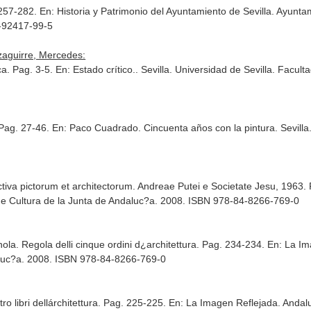
 257-282.
En: Historia y Patrimonio del Ayuntamiento de Sevilla
. Ayuntam
4-92417-99-5
izaguirre, Mercedes:
ica. Pag. 3-5.
En: Estado crítico.
. Sevilla. Universidad de Sevilla. Facul
 Pag. 27-46.
En: Paco Cuadrado. Cincuenta años con la pintura
. Sevill
tiva pictorum et architectorum. Andreae Putei e Societate Jesu, 1963.
de Cultura de la Junta de Andaluc?a. 2008. ISBN 978-84-8266-769-0
ola. Regola delli cinque ordini d¿architettura. Pag. 234-234.
En: La Im
aluc?a. 2008. ISBN 978-84-8266-769-0
tro libri dellárchitettura. Pag. 225-225.
En: La Imagen Reflejada. Andal