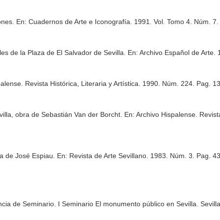
iones.
En: Cuadernos de Arte e Iconografía
. 1991. Vol. Tomo 4. Núm. 7
les de la Plaza de El Salvador de Sevilla.
En: Archivo Español de Arte
.
alense. Revista Histórica, Literaria y Artística
. 1990. Núm. 224. Pag. 1
illa, obra de Sebastián Van der Borcht.
En: Archivo Hispalense. Revista 
ia de José Espiau.
En: Revista de Arte Sevillano
. 1983. Núm. 3. Pag. 4
cia de Seminario. I Seminario El monumento público en Sevilla. Sevill