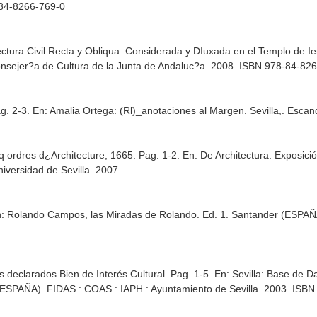
-84-8266-769-0
ectura Civil Recta y Obliqua. Considerada y DIuxada en el Templo de I
onsejer?a de Cultura de la Junta de Andaluc?a. 2008. ISBN 978-84-82
ag. 2-3.
En: Amalia Ortega: (Rl)_anotaciones al Margen
. Sevilla,. Esc
nq ordres d¿Architecture, 1665. Pag. 1-2.
En: De Architectura. Exposici
niversidad de Sevilla. 2007
: Rolando Campos, las Miradas de Rolando
. Ed. 1. Santander (ESPAÑA
s declarados Bien de Interés Cultural. Pag. 1-5.
En: Sevilla: Base de D
 (ESPAÑA). FIDAS : COAS : IAPH : Ayuntamiento de Sevilla. 2003. ISB