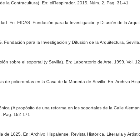
de la Contracultura).
En: elRespirador
. 2015. Núm. 2. Pag. 31-41
idad.
En: FIDAS. Fundación para la Investigación y Difusión de la Arquit
. Fundación para la Investigación y Difusión de la Arquitectura, Sevilla
ión sobre el soportal (y Sevilla).
En: Laboratorio de Arte
. 1999. Vol. 1
isis de policromías en la Casa de la Moneda de Sevilla.
En: Archivo Hispa
nónica (A propósito de una reforma en los soportales de la Calle Alema
7. Pag. 152-171
lla de 1825.
En: Archivo Hispalense. Revista Histórica, Literaria y Artísti