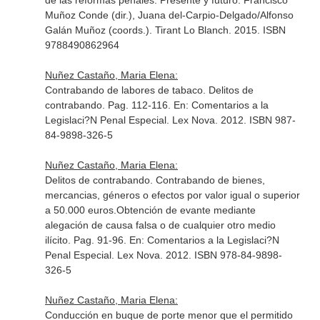
de las reformas penales. Presente y futuro. Francisco
Muñoz Conde (dir.), Juana del-Carpio-Delgado/Alfonso
Galán Muñoz (coords.)
. Tirant Lo Blanch. 2015. ISBN
9788490862964
Nuñez Castaño, Maria Elena:
Contrabando de labores de tabaco. Delitos de
contrabando. Pag. 112-116.
En: Comentarios a la
Legislaci?N Penal Especial
. Lex Nova. 2012. ISBN 987-
84-9898-326-5
Nuñez Castaño, Maria Elena:
Delitos de contrabando. Contrabando de bienes,
mercancias, géneros o efectos por valor igual o superior
a 50.000 euros.Obtención de evante mediante
alegación de causa falsa o de cualquier otro medio
ilícito. Pag. 91-96.
En: Comentarios a la Legislaci?N
Penal Especial
. Lex Nova. 2012. ISBN 978-84-9898-
326-5
Nuñez Castaño, Maria Elena:
Conducción en buque de porte menor que el permitido