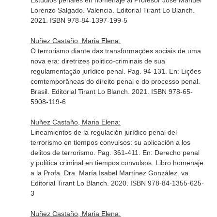
Estudios penales en homenaje al Profesor José Manuel
Lorenzo Salgado
. Valencia. Editorial Tirant Lo Blanch.
2021. ISBN 978-84-1397-199-5
Nuñez Castaño, Maria Elena:
O terrorismo diante das transformaçöes sociais de uma
nova era: diretrizes politico-criminais de sua
regulamentaçäo jurídico penal. Pag. 94-131.
En: Liçôes
comtemporâneas do direito penal e do processo penal
.
Brasil. Editorial Tirant Lo Blanch. 2021. ISBN 978-65-
5908-119-6
Nuñez Castaño, Maria Elena:
Lineamientos de la regulación jurídico penal del
terrorismo en tiempos convulsos: su aplicación a los
delitos de terrorismo. Pag. 361-411.
En: Derecho penal
y política criminal en tiempos convulsos. Libro homenaje
a la Profa. Dra. María Isabel Martínez González
. va.
Editorial Tirant Lo Blanch. 2020. ISBN 978-84-1355-625-
3
Nuñez Castaño, Maria Elena: