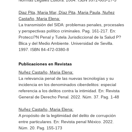
Normas Legales Editora. 2004. ISBN 9972-605-17-5
Diaz Pita, Maria Mar, Díaz Pita, Maria Paula, Nuñez
Castaño, Maria Elena:
La transmisión del SIDA: problemas penales, procesales
y perspectivas político criminales. Pag. 161-217.
En:
Protecci?N Penal y Tutela Jurisdiccional de la Salud P?
Blica y del Medio Ambiente
. Universidad de Sevilla.
1997. ISBN 84-472-0380-8
Publicaciones en Revistas
Nuñez Castaño, Maria Elena:
La relevancia penal de las nuevas tecnologías y su
incidencia en los denominados ciberdelitos: especial
referencia a los delitos contra la intimidad.
En: Revista
General de Derecho Penal
. 2022. Núm. 37. Pag. 1-48
Nuñez Castaño, Maria Elena:
A propósito de la legitimidad del delito de corrupción
entre particulares.
En: Revista penal México
. 2022.
Núm. 20. Pag. 155-173