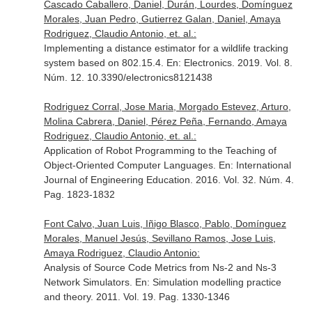
Cascado Caballero, Daniel, Durán, Lourdes, Domínguez
Morales, Juan Pedro, Gutierrez Galan, Daniel, Amaya
Rodriguez, Claudio Antonio, et. al.:
Implementing a distance estimator for a wildlife tracking
system based on 802.15.4.
En: Electronics
. 2019. Vol. 8.
Núm. 12. 10.3390/electronics8121438
Rodriguez Corral, Jose Maria, Morgado Estevez, Arturo,
Molina Cabrera, Daniel, Pérez Peña, Fernando, Amaya
Rodriguez, Claudio Antonio, et. al.:
Application of Robot Programming to the Teaching of
Object-Oriented Computer Languages.
En: International
Journal of Engineering Education
. 2016. Vol. 32. Núm. 4.
Pag. 1823-1832
Font Calvo, Juan Luis, Iñigo Blasco, Pablo, Domínguez
Morales, Manuel Jesús, Sevillano Ramos, Jose Luis,
Amaya Rodriguez, Claudio Antonio:
Analysis of Source Code Metrics from Ns-2 and Ns-3
Network Simulators.
En: Simulation modelling practice
and theory
. 2011. Vol. 19. Pag. 1330-1346