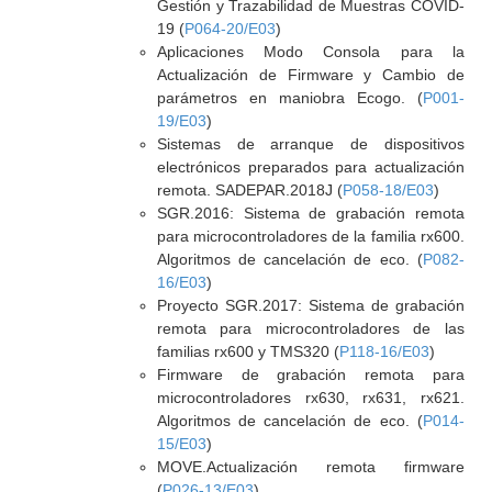
Gestión y Trazabilidad de Muestras COVID-
19 (
P064-20/E03
)
Aplicaciones Modo Consola para la
Actualización de Firmware y Cambio de
parámetros en maniobra Ecogo. (
P001-
19/E03
)
Sistemas de arranque de dispositivos
electrónicos preparados para actualización
remota. SADEPAR.2018J (
P058-18/E03
)
SGR.2016: Sistema de grabación remota
para microcontroladores de la familia rx600.
Algoritmos de cancelación de eco. (
P082-
16/E03
)
Proyecto SGR.2017: Sistema de grabación
remota para microcontroladores de las
familias rx600 y TMS320 (
P118-16/E03
)
Firmware de grabación remota para
microcontroladores rx630, rx631, rx621.
Algoritmos de cancelación de eco. (
P014-
15/E03
)
MOVE.Actualización remota firmware
(
P026-13/E03
)