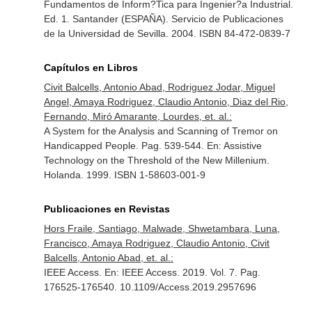
Fundamentos de Inform?Tica para Ingenier?a Industrial.
Ed. 1. Santander (ESPAÑA). Servicio de Publicaciones
de la Universidad de Sevilla. 2004. ISBN 84-472-0839-7
Capítulos en Libros
Civit Balcells, Antonio Abad, Rodriguez Jodar, Miguel
Angel, Amaya Rodriguez, Claudio Antonio, Diaz del Rio,
Fernando, Miró Amarante, Lourdes, et. al.:
A System for the Analysis and Scanning of Tremor on
Handicapped People. Pag. 539-544.
En: Assistive
Technology on the Threshold of the New Millenium
.
Holanda. 1999. ISBN 1-58603-001-9
Publicaciones en Revistas
Hors Fraile, Santiago, Malwade, Shwetambara, Luna,
Francisco, Amaya Rodriguez, Claudio Antonio, Civit
Balcells, Antonio Abad, et. al.:
IEEE Access.
En: IEEE Access
. 2019. Vol. 7. Pag.
176525-176540. 10.1109/Access.2019.2957696