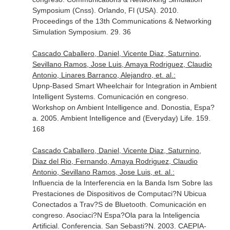
Symposium (Cnss). Orlando, Fl (USA). 2010.
Proceedings of the 13th Communications & Networking
Simulation Symposium. 29. 36
Cascado Caballero, Daniel, Vicente Diaz, Saturnino,
Sevillano Ramos, Jose Luis, Amaya Rodriguez, Claudio
Antonio, Linares Barranco, Alejandro, et. al.:
Upnp-Based Smart Wheelchair for Integration in Ambient
Intelligent Systems. Comunicación en congreso.
Workshop on Ambient Intelligence and. Donostia, Espa?
a. 2005. Ambient Intelligence and (Everyday) Life. 159.
168
Cascado Caballero, Daniel, Vicente Diaz, Saturnino,
Diaz del Rio, Fernando, Amaya Rodriguez, Claudio
Antonio, Sevillano Ramos, Jose Luis, et. al.:
Influencia de la Interferencia en la Banda Ism Sobre las
Prestaciones de Dispositivos de Computaci?N Ubicua
Conectados a Trav?S de Bluetooth. Comunicación en
congreso. Asociaci?N Espa?Ola para la Inteligencia
Artificial. Conferencia. San Sebasti?N. 2003. CAEPIA-