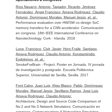
Ríos Navarro, Antonio, Tapiador, Ricardo, Jiménez
Fernández, Ángel Francisco, Amaya Rodriguez, Claudio
Antonio, Domínguez Morales, Manuel Jesús, et. al.:
Performance evaluation over HW/SW co-design SoC
memory transfers for a CNN accelerator. Comunicación
en congreso. 18th IEEE International Conference on
Nanotechnology. Cork - Irlanda. 2018
Luna, Francisco, Civit, Javier, Hors Fraile, Santiago,
Amaya Rodriguez, Claudio Antonio, Konstantinidis,
Evdokimos, et. al.:
SmokeFreBrain - Project. Poster en Jornada. IV jornada
de investigación y postgrado. Escuela Politécnica
Superior, Universidad de Sevilla, Sevilla. 2017
Font Calvo, Juan Luis, Iñigo Blasco, Pablo, Domínguez
Morales, Manuel Jesús, Sevillano Ramos, Jose Luis,
Amaya Rodriguez, Claudio Antonio:
Architecture, Design and Source Code Comparison of
Ns-2 and Ns-3 Network Simulators. Comunicación en
congreso. Communications & Networking Simulation