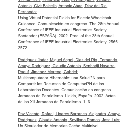
Antonio, Civit Balcells, Antonio Abad, Diaz del Rio,
Fernando:
Using Virtual Potential Fields for Electric Wheelchair
Guidance. Comunicación en congreso. The 28th Annual
Conference of IEEE Industrial Electronics Society.
Santander (ESPAÑA). 2002. Proc. of the 28th Annual
Conference of IEEE Industrial Electronics Society. 2566.
2572
Rodriguez Jodar, Miguel Angel, Diaz del Rio, Fernando,
Amaya Rodriguez, Claudio Antonio, Senhadji Navarro,
Raouf, Jimenez Moreno, Gabriel:
Multicomputador Hibernable: una Soluci?N para
Compartir los Recursos de Computaci?N de los
Laboratorios Docentes. Comunicación en congreso.
Jornadas de Paralelismo. Lleida, Espa?a. 2002. Actas
de las XII Jornadas de Paralelismo. 1. 6
Paz Vicente, Rafael, Linares Barranco, Alejandro, Amaya
Rodriguez, Claudio Antonio, Sevillano Ramos, Jose Luis:
Un Simulador de Memorias Cache Multinivel.