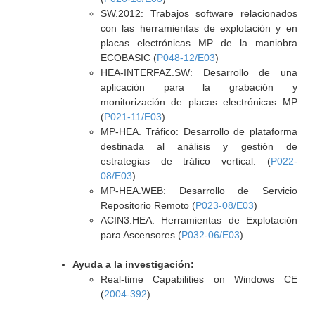
SW.2012: Trabajos software relacionados
con las herramientas de explotación y en
placas electrónicas MP de la maniobra
ECOBASIC (
P048-12/E03
)
HEA-INTERFAZ.SW: Desarrollo de una
aplicación para la grabación y
monitorización de placas electrónicas MP
(
P021-11/E03
)
MP-HEA. Tráfico: Desarrollo de plataforma
destinada al análisis y gestión de
estrategias de tráfico vertical. (
P022-
08/E03
)
MP-HEA.WEB: Desarrollo de Servicio
Repositorio Remoto (
P023-08/E03
)
ACIN3.HEA: Herramientas de Explotación
para Ascensores (
P032-06/E03
)
Ayuda a la investigación:
Real-time Capabilities on Windows CE
(
2004-392
)