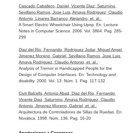
Cascado Caballero, Daniel, Vicente Diaz, Saturnino,
Sevillano Ramos, Jose Luis, Amaya Rodriguez, Claudio
Antonio, Linares Barranco, Alejandro, et. al.:
A Smart Electric Wheelchair Using Upnp.
En: Lecture
Notes in Computer Science
. 2006. Vol. 3864. Pag. 285-
299
Diaz del Rio, Fernando, Rodriguez Jodar, Miguel Angel,
Jimenez Moreno, Gabriel, Sevillano Ramos, Jose Luis,
Amaya Rodriguez, Claudio Antonio, et. al.:
Analysis of Tremor in Handicapped People for the
Design of Computer Interfaces.
En: Technology and
disability
. 2000. Vol. 13. Núm. 1. Pag. 117-132
Civit Balcells, Antonio Abad, Diaz del Rio, Fernando,
Vicente Diaz, Saturnino, Amaya Rodriguez, Claudio
Antonio, Jimenez Moreno, Gabriel, et. al.:
Arquitectura de Controladores de Sillas de Ruedas.
En:
Novática
. 1998. Núm. 136. Pag. 16-20
Aportaciones a Congresos