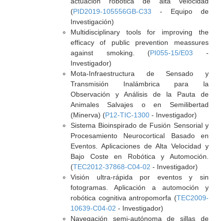
actuación robótica de alta velocidad
(
PID2019-105556GB-C33
- Equipo de
Investigación)
Multidisciplinary tools for improving the
efficacy of public prevention meassures
against smoking. (
PI055-15/E03
-
Investigador)
Mota-Infraestructura de Sensado y
Transmisión Inalámbrica para la
Observación y Análisis de la Pauta de
Animales Salvajes o en Semilibertad
(Minerva) (
P12-TIC-1300
- Investigador)
Sistema Bioinspirado de Fusión Sensorial y
Procesamiento Neurocortical Basado en
Eventos. Aplicaciones de Alta Velocidad y
Bajo Coste en Robótica y Automoción.
(
TEC2012-37868-C04-02
- Investigador)
Visión ultra-rápida por eventos y sin
fotogramas. Aplicación a automoción y
robótica cognitiva antropomorfa (
TEC2009-
10639-C04-02
- Investigador)
Navegación semi-autónoma de sillas de