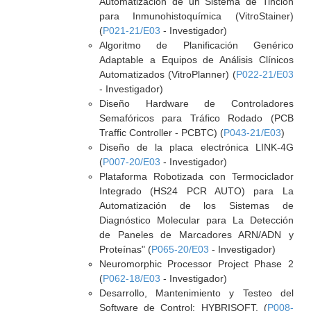
Automatización de un Sistema de Tinción
para Inmunohistoquímica (VitroStainer)
(
P021-21/E03
- Investigador)
Algoritmo de Planificación Genérico
Adaptable a Equipos de Análisis Clínicos
Automatizados (VitroPlanner) (
P022-21/E03
- Investigador)
Diseño Hardware de Controladores
Semafóricos para Tráfico Rodado (PCB
Traffic Controller - PCBTC) (
P043-21/E03
)
Diseño de la placa electrónica LINK-4G
(
P007-20/E03
- Investigador)
Plataforma Robotizada con Termociclador
Integrado (HS24 PCR AUTO) para La
Automatización de los Sistemas de
Diagnóstico Molecular para La Detección
de Paneles de Marcadores ARN/ADN y
Proteínas" (
P065-20/E03
- Investigador)
Neuromorphic Processor Project Phase 2
(
P062-18/E03
- Investigador)
Desarrollo, Mantenimiento y Testeo del
Software de Control: HYBRISOFT. (
P008-