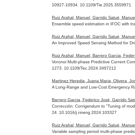
10927-10934. 10.1109/Tie.2025.3559971
Ruiz Arahal, Manuel, Garrido Satué, Manue
Ensemble speed estimation in IFOC with tra
Ruiz Arahal, Manuel, Garrido Satué, Manuel
An Improved Speed Sensing Method for Dri
Ruiz Arahal, Manuel, Barrero Garcia, Feder
Voronoi Multi-phase Predictive Current Cont
1273. 10.1109/Tec.2024.3497212
Martinez Heredia, Juana Maria, Olivera, Jo
A Long-Range and Low-Cost Emergency Ra
Barrero Garcia, Federico José, Garrido Sat
Corrección: Corrigendum to "Tuning of mode
24. 10.1016/j.rineng.2024.103327
Ruiz Arahal, Manuel, Garrido Satué, Manuel
Variable sampling period multi-phase predic