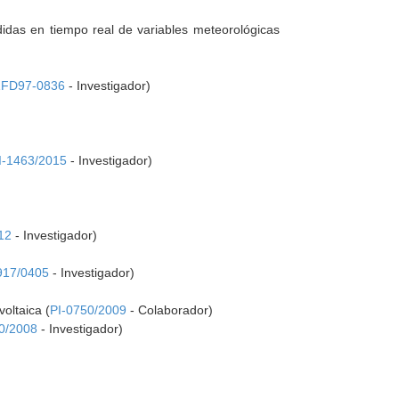
das en tiempo real de variables meteorológicas
1FD97-0836
- Investigador)
I-1463/2015
- Investigador)
12
- Investigador)
917/0405
- Investigador)
oltaica (
PI-0750/2009
- Colaborador)
0/2008
- Investigador)