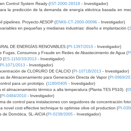
en Control System Ready (
IST-2000-28318
- Investigador)
ra la predicción de la demanda de energía eléctrica basada en medi
il pipelines. Proyecto AESOP (
ENK6-CT-2000-00096
- Investigador)
ivariables en pequeñas y medianas industrias: diseño e implantación (
GRAL DE ENERGÍAS RENOVABLES (
PI-1397/2015
- Investigador)
 Fugas, Consumos y Fraude en Redes de Abastecimiento de Agua (
P
 (
ES-1150/33/2013
- Investigador)
(
PI-1071/2013
- Investigador)
concentración de CLORURO DE CALCIO (
PI-1071B/2013
- Investigador)
as de Almacenamiento para Generación Directa de Vapor (
PI-0969/20
ntrol para un prototipo. (
1180/0405
- Investigador)
a el almacenamiento térmico a alta temperatura (Planta TES PS10). (
0
(
PI-0484/2010
- Investigador)
ema de control para instalaciones con seguidores de concentración fotov
ovel cost effective technique to optimise olive oil production (
PI-035
 de Domótica, SL-AICIA (
PI-0238/2005
- Investigador)