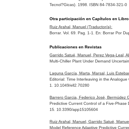
Tecnol?Gicas). 1998. ISBN 84-7834-321-0
Otra participación en Capítulos en Libr
Ruiz Arahal, Manuel (Traductor/a):
Borrar. Vol. 69. Pag. 1-1.
En: Borrar Por Du
Publicaciones en Revistas
Garrido Satué, Manuel, Perez Vega-Leal, Al
Multi-Chiller Plant Under Demand Uncertai
Laguna García, Marta, Marsal, Luis Esteban
Editorial: Time Interleaving in the Analogu
1. 10.1049/ell2.70280
Barrero Garcia, Federico José, Bermúdez G
Predictive Current Control of a Five-Phase 
15. 10.3390/app15105604
Ruiz Arahal, Manuel, Garrido Satué, Manuel
Model Reference Adaptive Predictive Curre