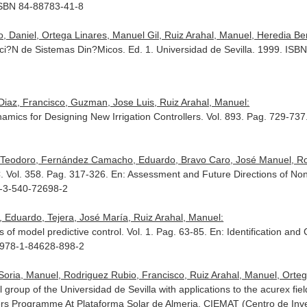
ISBN 84-88783-41-8
 Daniel, Ortega Linares, Manuel Gil, Ruiz Arahal, Manuel, Heredia Ben
aci?N de Sistemas Din?Micos. Ed. 1. Universidad de Sevilla. 1999. IS
Diaz, Francisco, Guzman, Jose Luis, Ruiz Arahal, Manuel:
amics for Designing New Irrigation Controllers. Vol. 893. Pag. 729-737
Teodoro, Fernández Camacho, Eduardo, Bravo Caro, José Manuel, Rodr
C. Vol. 358. Pag. 317-326.
En: Assessment and Future Directions of Nonl
8-3-540-72698-2
Eduardo, Tejera, José María, Ruiz Arahal, Manuel:
of model predictive control. Vol. 1. Pag. 63-85.
En: Identification an
N 978-1-84628-898-2
ia, Manuel, Rodriguez Rubio, Francisco, Ruiz Arahal, Manuel, Ortega
 group of the Universidad de Sevilla with applications to the acurex fie
ers Programme At Plataforma Solar de Almeria
. CIEMAT (Centro de Inv