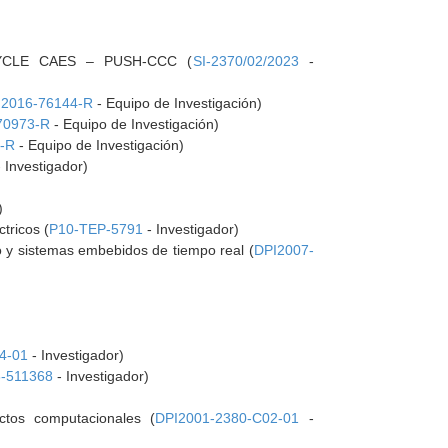
YCLE CAES – PUSH-CCC (
SI-2370/02/2023
-
I2016-76144-R
- Equipo de Investigación)
70973-R
- Equipo de Investigación)
-R
- Equipo de Investigación)
 Investigador)
)
tricos (
P10-TEP-5791
- Investigador)
o y sistemas embebidos de tiempo real (
DPI2007-
4-01
- Investigador)
-511368
- Investigador)
ctos computacionales (
DPI2001-2380-C02-01
-