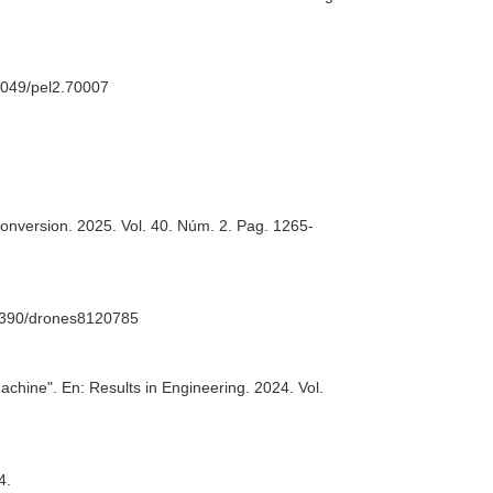
.1049/pel2.70007
Conversion
. 2025. Vol. 40. Núm. 2. Pag. 1265-
.3390/drones8120785
machine".
En: Results in Engineering
. 2024. Vol.
4.