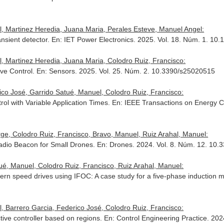
l, Martinez Heredia, Juana Maria, Perales Esteve, Manuel Angel:
nsient detector.
En: IET Power Electronics
. 2025. Vol. 18. Núm. 1. 10
, Martinez Heredia, Juana Maria, Colodro Ruiz, Francisco:
ve Control.
En: Sensors
. 2025. Vol. 25. Núm. 2. 10.3390/s25020515
ico José, Garrido Satué, Manuel, Colodro Ruiz, Francisco:
rol with Variable Application Times.
En: IEEE Transactions on Energy 
rge, Colodro Ruiz, Francisco, Bravo, Manuel, Ruiz Arahal, Manuel:
dio Beacon for Small Drones.
En: Drones
. 2024. Vol. 8. Núm. 12. 10
ué, Manuel, Colodro Ruiz, Francisco, Ruiz Arahal, Manuel:
rn speed drives using IFOC: A case study for a five-phase induction 
, Barrero Garcia, Federico José, Colodro Ruiz, Francisco:
tive controller based on regions.
En: Control Engineering Practice
. 202