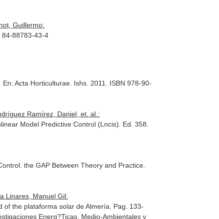
ot, Guillermo:
BN 84-88783-43-4
.
En: Acta Horticulturae
. Ishs. 2011. ISBN 978-90-
íguez Ramírez, Daniel, et. al.:
inear Model Predictive Control (Lncis)
. Ed. 358.
d Control. the GAP Between Theory and Practice
.
 Linares, Manuel Gil:
ld of the plataforma solar de Almería. Pag. 133-
estigaciones Energ?Ticas, Medio-Ambientales y