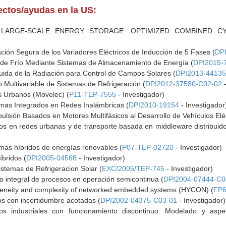
yectos/ayudas en la US:
 LARGE-SCALE ENERGY STORAGE: OPTIMIZED COMBINED C
ción Segura de los Variadores Eléctricos de Inducción de 5 Fases (
DP
 de Frío Mediante Sistemas de Almacenamiento de Energía (
DPI2015-
buida de la Radiación para Control de Campos Solares (
DPI2013-44135
 Multivariable de Sistemas de Refrigeración (
DPI2012-37580-C02-02
-
os Urbanos (Movelec) (
P11-TEP-7555
- Investigador)
mas Integrados en Redes Inalámbricas (
DPI2010-19154
- Investigador
ulsión Basados en Motores Multifásicos al Desarrollo de Vehículos Eléc
cios en redes urbanas y de transporte basada en middleware distribuid
emas híbridos de energías renovables (
P07-TEP-02720
- Investigador)
íbridos (
DPI2005-04568
- Investigador)
Sistemas de Refrigeracion Solar (
EXC/2005/TEP-745
- Investigador)
ivo integral de procesos en operación semicontinua (
DPI2004-07444-C0
ogeneity and complexity of networked embedded systems (HYCON) (
FP6
os con incertidumbre acotadas (
DPI2002-04375-C03-01
- Investigador)
sos industriales con funcionamiento discontinuo. Modelado y aspe