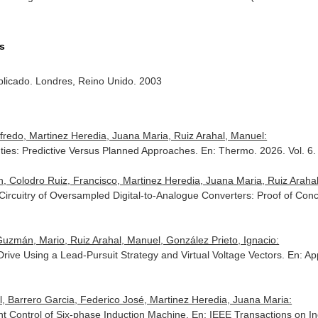
os
plicado
. Londres, Reino Unido. 2003
fredo, Martinez Heredia, Juana Maria, Ruiz Arahal, Manuel:
nties: Predictive Versus Planned Approaches.
En: Thermo
. 2026. Vol. 
, Colodro Ruiz, Francisco, Martinez Heredia, Juana Maria, Ruiz Araha
e Circuitry of Oversampled Digital-to-Analogue Converters: Proof of Con
uzmán, Mario, Ruiz Arahal, Manuel, González Prieto, Ignacio:
Drive Using a Lead-Pursuit Strategy and Virtual Voltage Vectors.
En: Ap
, Barrero Garcia, Federico José, Martinez Heredia, Juana Maria:
nt Control of Six-phase Induction Machine.
En: IEEE Transactions on Ind