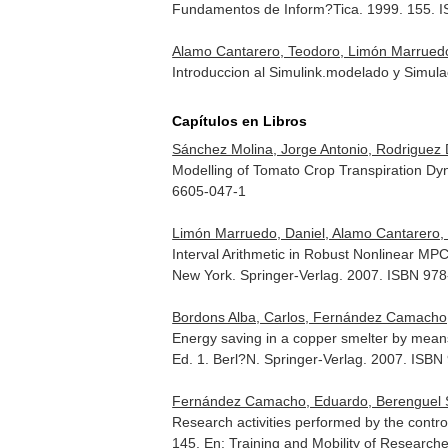
Fundamentos de Inform?Tica. 1999. 155. 
Alamo Cantarero, Teodoro, Limón Marruedo,
Introduccion al Simulink.modelado y Simul
Capítulos en Libros
Sánchez Molina, Jorge Antonio, Rodriguez 
Modelling of Tomato Crop Transpiration Dyn
6605-047-1
Limón Marruedo, Daniel, Alamo Cantarero, 
Interval Arithmetic in Robust Nonlinear MP
New York. Springer-Verlag. 2007. ISBN 97
Bordons Alba, Carlos, Fernández Camacho, 
Energy saving in a copper smelter by means 
Ed. 1. Berl?N. Springer-Verlag. 2007. ISB
Fernández Camacho, Eduardo, Berenguel Sor
Research activities performed by the control
145.
En: Training and Mobility of Research