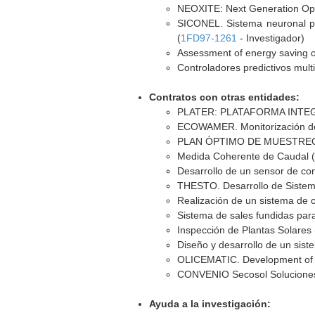
NEOXITE: Next Generation Op
SICONEL. Sistema neuronal pa
(
1FD97-1261
- Investigador)
Assessment of energy saving o
Controladores predictivos mult
Contratos con otras entidades:
PLATER: PLATAFORMA INTE
ECOWAMER. Monitorización de
PLAN ÓPTIMO DE MUESTREO
Medida Coherente de Caudal 
Desarrollo de un sensor de 
THESTO. Desarrollo de Sistem
Realización de un sistema de co
Sistema de sales fundidas par
Inspección de Plantas Solares 
Diseño y desarrollo de un sist
OLICEMATIC. Development of a n
CONVENIO Secosol Soluciones
Ayuda a la investigación: