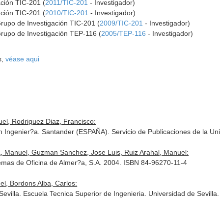
ación TIC-201 (
2011/TIC-201
- Investigador)
ación TIC-201 (
2010/TIC-201
- Investigador)
Grupo de Investigación TIC-201 (
2009/TIC-201
- Investigador)
Grupo de Investigación TEP-116 (
2005/TEP-116
- Investigador)
s,
véase aqui
el, Rodriguez Diaz, Francisco:
n Ingenier?a. Santander (ESPAÑA). Servicio de Publicaciones de la Un
a, Manuel, Guzman Sanchez, Jose Luis, Ruiz Arahal, Manuel:
emas de Oficina de Almer?a, S.A. 2004. ISBN 84-96270-11-4
l, Bordons Alba, Carlos:
Sevilla. Escuela Tecnica Superior de Ingenieria. Universidad de Sevill