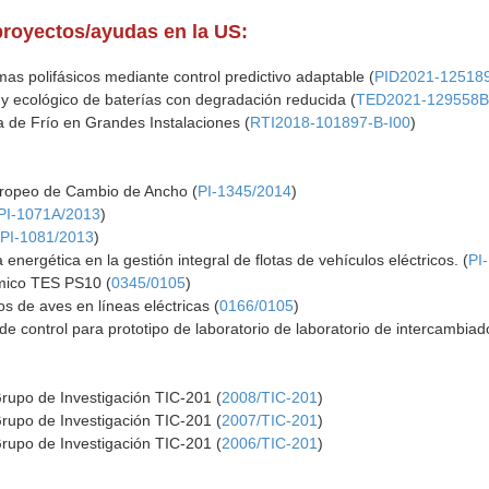
proyectos/ayudas en la US:
mas polifásicos mediante control predictivo adaptable (
PID2021-12518
y ecológico de baterías con degradación reducida (
TED2021-129558B
de Frío en Grandes Instalaciones (
RTI2018-101897-B-I00
)
ropeo de Cambio de Ancho (
PI-1345/2014
)
PI-1071A/2013
)
(
PI-1081/2013
)
ia energética en la gestión integral de flotas de vehículos eléctricos. (
PI
mico TES PS10 (
0345/0105
)
s de aves en líneas eléctricas (
0166/0105
)
e control para prototipo de laboratorio de laboratorio de intercambiad
Grupo de Investigación TIC-201 (
2008/TIC-201
)
Grupo de Investigación TIC-201 (
2007/TIC-201
)
Grupo de Investigación TIC-201 (
2006/TIC-201
)