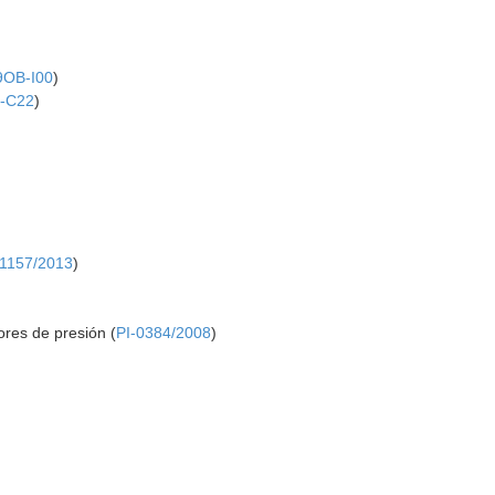
9OB-I00
)
-C22
)
-1157/2013
)
ores de presión (
PI-0384/2008
)