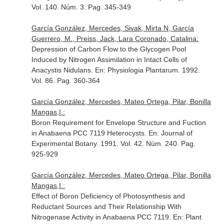
Vol. 140. Núm. 3. Pag. 345-349
García González, Mercedes, Sivak, Mirta N, García
Guerrero, M., Preiss, Jack, Lara Coronado, Catalina:
Depression of Carbon Flow to the Glycogen Pool
Induced by Nitrogen Assimilation in Intact Cells of
Anacystis Nidulans.
En: Physiologia Plantarum
. 1992.
Vol. 86. Pag. 360-364
García González, Mercedes, Mateo Ortega, Pilar, Bonilla
Mangas,I.:
Boron Requirement for Envelope Structure and Fuction
in Anabaena PCC 7119 Heterocysts.
En: Journal of
Experimental Botany
. 1991. Vol. 42. Núm. 240. Pag.
925-929
García González, Mercedes, Mateo Ortega, Pilar, Bonilla
Mangas,I.:
Effect of Boron Deficiency of Photosynthesis and
Reductant Sources and Their Relationship With
Nitrogenase Activity in Anabaena PCC 7119.
En: Plant