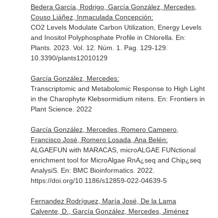
Bedera García, Rodrigo, García González, Mercedes,
Couso Liáñez, Inmaculada Concepción:
CO2 Levels Modulate Carbon Utilization, Energy Levels
and Inositol Polyphosphate Profile in Chlorella.
En:
Plants
. 2023. Vol. 12. Núm. 1. Pag. 129-129.
10.3390/plants12010129
García González, Mercedes:
Transcriptomic and Metabolomic Response to High Light
in the Charophyte Klebsormidium nitens.
En: Frontiers in
Plant Science
. 2022
García González, Mercedes, Romero Campero,
Francisco José, Romero Losada, Ana Belén:
ALGAEFUN with MARACAS, microALGAE FUNctional
enrichment tool for MicroAlgae RnA¿seq and Chip¿seq
AnalysiS.
En: BMC Bioinformatics
. 2022.
https://doi.org/10.1186/s12859-022-04639-5
Fernandez Rodríguez, María José, De la Lama
Calvente, D., García González, Mercedes, Jiménez