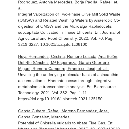
Rodríguez, Antonia Mercedes, Borja Padilla, Rafael, et.
al.:
Integral Valorization of Two-Phase Olive Mill Solid Waste
(OMSW) and Related Washing Waters by Anaerobic Co-
digestion of OMSW and the Microalga Raphidocelis
subcapitata Cultivated in These Effluents.
En: Journal of
Agricultural and Food Chemistry
. 2022. Vol. 70. Pag.
3219-3227. 10.1021/acs.jafc.1c08100
Hoys Hernandez, Cristina, Romero Losada, Ana Belén,
Del Río Sánchez, Mª Esperanza, Garcia Guerrero,
Miguel, Romero Campero, Francisco José, et. al.:
Unveiling the underlying molecular basis of astaxanthin
accumulation in Haematococcus through integrative
metabolomic-transcriptomic analysis.
En: Bioresource
Technology
. 2021. Vol. 332. Pag. 1-11.
https://doi.org/10.1016/j.biortech.2021.125150
García Cubero, Rafael, Moreno Fernandez, Jose,
García González, Mercedes:
Potential of Chlorella vulgaris to Abate Flue Gas.
En: