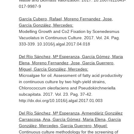
Waste and Biomass Valorization
. 2017. 10.1007/s12649-
017-9987-9
García Cubero, Rafael, Moreno Fernandez, Jose,
García González, Mercedes:
Modelling Growth and Co2 Fixation by Scenedesmus
Vacuolatus in Continuous Culture. 2017. Vol. 24. Pag.
333-339. 10.1016/j.algal.2017.04.018
Del Río Sánchez, Mª Esperanza, García Gómez, Maria
Elena, Moreno Fernandez, Jose, Garcia Guerrero,
Miguel, García González, Mercedes:
Microalgae for oil. Assessment of fatty acid productivity
in continuous culture by two high-yield strains,
Chlorococcum oleofaciens and Pseudokirchneriella
subcapitata. 2017. Vol. 23. Pag. 37-42.
http://dx.doi.org/10.1016/j.algal.2017.01.003
Del Río Sánchez, Mª Esperanza, Armendáriz González
Carrascosa, Ana, García Gómez, Maria Elena, García
González, Mercedes, Garcia Guerrero, Miguel:
Continuous culture methodology for the screening of