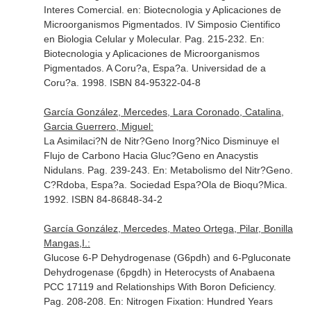
Interes Comercial. en: Biotecnologia y Aplicaciones de
Microorganismos Pigmentados. IV Simposio Cientifico
en Biologia Celular y Molecular. Pag. 215-232.
En:
Biotecnologia y Aplicaciones de Microorganismos
Pigmentados
. A Coru?a, Espa?a. Universidad de a
Coru?a. 1998. ISBN 84-95322-04-8
García González, Mercedes, Lara Coronado, Catalina,
Garcia Guerrero, Miguel:
La Asimilaci?N de Nitr?Geno Inorg?Nico Disminuye el
Flujo de Carbono Hacia Gluc?Geno en Anacystis
Nidulans. Pag. 239-243.
En: Metabolismo del Nitr?Geno
.
C?Rdoba, Espa?a. Sociedad Espa?Ola de Bioqu?Mica.
1992. ISBN 84-86848-34-2
García González, Mercedes, Mateo Ortega, Pilar, Bonilla
Mangas,I.:
Glucose 6-P Dehydrogenase (G6pdh) and 6-Pgluconate
Dehydrogenase (6pgdh) in Heterocysts of Anabaena
PCC 17119 and Relationships With Boron Deficiency.
Pag. 208-208.
En: Nitrogen Fixation: Hundred Years