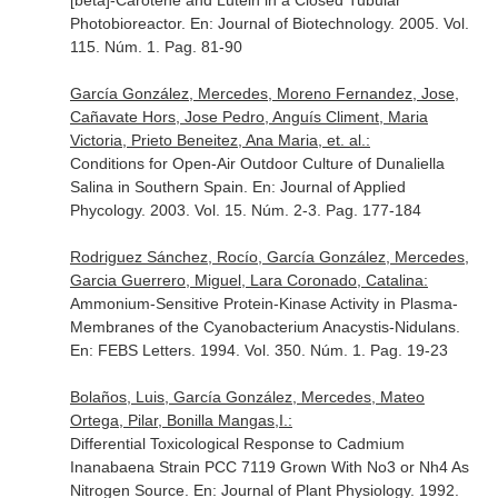
[beta]-Carotene and Lutein in a Closed Tubular
Photobioreactor.
En: Journal of Biotechnology
. 2005. Vol.
115. Núm. 1. Pag. 81-90
García González, Mercedes, Moreno Fernandez, Jose,
Cañavate Hors, Jose Pedro, Anguís Climent, Maria
Victoria, Prieto Beneitez, Ana Maria, et. al.:
Conditions for Open-Air Outdoor Culture of Dunaliella
Salina in Southern Spain.
En: Journal of Applied
Phycology
. 2003. Vol. 15. Núm. 2-3. Pag. 177-184
Rodriguez Sánchez, Rocío, García González, Mercedes,
Garcia Guerrero, Miguel, Lara Coronado, Catalina:
Ammonium-Sensitive Protein-Kinase Activity in Plasma-
Membranes of the Cyanobacterium Anacystis-Nidulans.
En: FEBS Letters
. 1994. Vol. 350. Núm. 1. Pag. 19-23
Bolaños, Luis, García González, Mercedes, Mateo
Ortega, Pilar, Bonilla Mangas,I.:
Differential Toxicological Response to Cadmium
Inanabaena Strain PCC 7119 Grown With No3 or Nh4 As
Nitrogen Source.
En: Journal of Plant Physiology
. 1992.