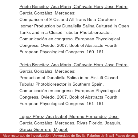
Prieto Beneitez, Ana Maria, Cañavate Hors, Jose Pedro,
García González, Mercedes:
Comparison of 9-Cis and All Trans Beta-Carotene
Isomer Production by Dunaliella Salina Cultured in Open
Tanks and in a Closed Tubular Photobioreactor.
Comunicación en congreso. European Phycological
Congress. Oviedo. 2007. Book of Abstracts Fourth
European Phycological Congress. 160. 161
Prieto Beneitez, Ana Maria, Cañavate Hors, Jose Pedro,
García González, Mercedes:
Production of Dunaliella Salina in an Air-Lift Closed
Tubular Photobioreactor in Southern Spain.
Comunicación en congreso. European Phycological
Congress. Oviedo. 2007. Book of Abstracts Fourth
European Phycological Congress. 161. 161
López Pérez, Ana Isabel, Moreno Fernandez, Jose,
García González, Mercedes, Rivas Florido, Joaquin,
Garcia Guerrero, Miguel:
Outdoor Production in Open Tanks of Lutein-Rich Cells
Vicerrectorado de Investigación. Universidad de Sevilla. Pabellón de Brasil. Paseo de las