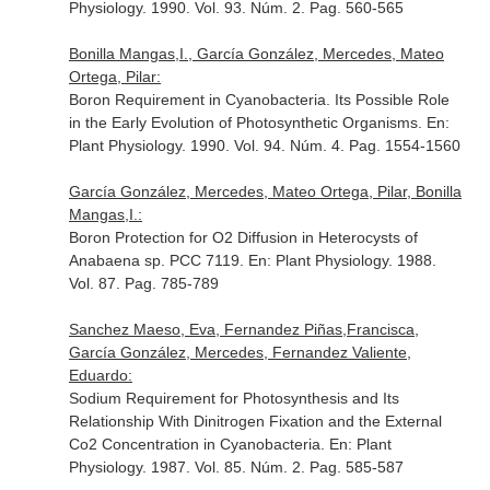
Physiology
. 1990. Vol. 93. Núm. 2. Pag. 560-565
Bonilla Mangas,I., García González, Mercedes, Mateo
Ortega, Pilar:
Boron Requirement in Cyanobacteria. Its Possible Role
in the Early Evolution of Photosynthetic Organisms.
En:
Plant Physiology
. 1990. Vol. 94. Núm. 4. Pag. 1554-1560
García González, Mercedes, Mateo Ortega, Pilar, Bonilla
Mangas,I.:
Boron Protection for O2 Diffusion in Heterocysts of
Anabaena sp. PCC 7119.
En: Plant Physiology
. 1988.
Vol. 87. Pag. 785-789
Sanchez Maeso, Eva, Fernandez Piñas,Francisca,
García González, Mercedes, Fernandez Valiente,
Eduardo:
Sodium Requirement for Photosynthesis and Its
Relationship With Dinitrogen Fixation and the External
Co2 Concentration in Cyanobacteria.
En: Plant
Physiology
. 1987. Vol. 85. Núm. 2. Pag. 585-587