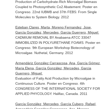
Production of Carbohydrate-Rich Microalgal Biomass
Coupled to Photosynthetic Co2 Abatement. Poster en
Congreso. 22nd IUBMB and 37th FEBS: From Single
Molecules to System Biology. 2012
Esteban Clares, Marta, Moreno Fernandez, Jose,
García González, Mercedes, Garcia Guerrero, Miguel:
CADMIUM REMOVAL BY Anabaena ATCC 33047
IMMOBILIZED IN POLYURETHANE FOAMS. Poster en
Congreso. 9th European Workshop Biotecnology of
Microalgae. Nuthetal, Germany. 2012
Armendáriz González Carrascosa, Ana, García Gómez,
Maria Elena, García González, Mercedes, Garcia
Guerrero, Miguel:
Evaluation of Fatty Acid Production by Microalgae in
Continuous Culture. Poster en Congreso. 4th
CONGRESS OF THE INTERNATIONAL SOCIETY FOR
APPLIED PHYCOLOGY. Halifax, Canada. 2011
García González, Mercedes, García Cubero, Rafael,