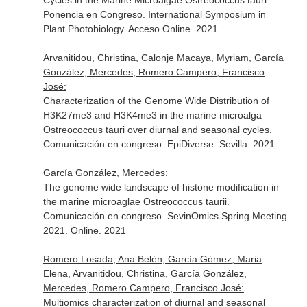
Cycles in the Marine Microalgae Ostreococcus tauri.
Ponencia en Congreso. International Symposium in
Plant Photobiology. Acceso Online. 2021
Arvanitidou, Christina, Calonje Macaya, Myriam, García
González, Mercedes, Romero Campero, Francisco
José:
Characterization of the Genome Wide Distribution of
H3K27me3 and H3K4me3 in the marine microalga
Ostreococcus tauri over diurnal and seasonal cycles.
Comunicación en congreso. EpiDiverse. Sevilla. 2021
García González, Mercedes:
The genome wide landscape of histone modification in
the marine microaglae Ostreococcus taurii.
Comunicación en congreso. SevinOmics Spring Meeting
2021. Online. 2021
Romero Losada, Ana Belén, García Gómez, Maria
Elena, Arvanitidou, Christina, García González,
Mercedes, Romero Campero, Francisco José:
Multiomics characterization of diurnal and seasonal