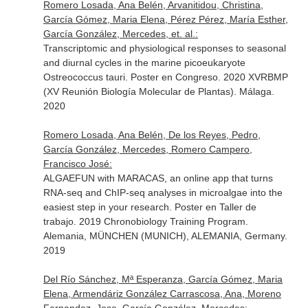
Romero Losada, Ana Belén, Arvanitidou, Christina,
García Gómez, Maria Elena, Pérez Pérez, María Esther,
García González, Mercedes, et. al.:
Transcriptomic and physiological responses to seasonal
and diurnal cycles in the marine picoeukaryote
Ostreococcus tauri. Poster en Congreso. 2020 XVRBMP
(XV Reunión Biología Molecular de Plantas). Málaga.
2020
Romero Losada, Ana Belén, De los Reyes, Pedro,
García González, Mercedes, Romero Campero,
Francisco José:
ALGAEFUN with MARACAS, an online app that turns
RNA-seq and ChIP-seq analyses in microalgae into the
easiest step in your research. Poster en Taller de
trabajo. 2019 Chronobiology Training Program.
Alemania, MÜNCHEN (MUNICH), ALEMANIA, Germany.
2019
Del Río Sánchez, Mª Esperanza, García Gómez, Maria
Elena, Armendáriz González Carrascosa, Ana, Moreno