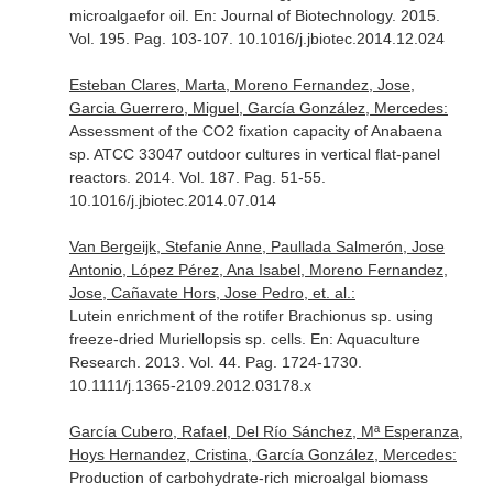
microalgaefor oil.
En: Journal of Biotechnology
. 2015.
Vol. 195. Pag. 103-107. 10.1016/j.jbiotec.2014.12.024
Esteban Clares, Marta, Moreno Fernandez, Jose,
Garcia Guerrero, Miguel, García González, Mercedes:
Assessment of the CO2 fixation capacity of Anabaena
sp. ATCC 33047 outdoor cultures in vertical flat-panel
reactors. 2014. Vol. 187. Pag. 51-55.
10.1016/j.jbiotec.2014.07.014
Van Bergeijk, Stefanie Anne, Paullada Salmerón, Jose
Antonio, López Pérez, Ana Isabel, Moreno Fernandez,
Jose, Cañavate Hors, Jose Pedro, et. al.:
Lutein enrichment of the rotifer Brachionus sp. using
freeze-dried Muriellopsis sp. cells.
En: Aquaculture
Research
. 2013. Vol. 44. Pag. 1724-1730.
10.1111/j.1365-2109.2012.03178.x
García Cubero, Rafael, Del Río Sánchez, Mª Esperanza,
Hoys Hernandez, Cristina, García González, Mercedes:
Production of carbohydrate-rich microalgal biomass