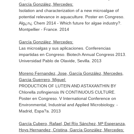
García González, Mercedes:
Isolation and characterization of a new microalgae of
potential relevance in aquaculture. Poster en Congreso.
Alg¿n¿ Chem 2014 - Which future for algae industry?.
Montpellier - France. 2014
García González, Mercedes:
Las microalgas y sus aplicaciones. Conferencias
impartidas en Congreso. Biotech Annual Congress 2013.
Universidad Pablo de Olavide, Sevilla. 2013
Moreno Fernandez, Jose, García González, Mercedes,
Garcia Guerrero, Miguel:
PRODUCTION OF LUTEIN AND ASTAXANTHIN BY
Chlorella zofingiensis IN CONTINUOUS CULTURE.
Poster en Congreso. V International Conference on
Environmental, Industrial and Applied Microbiology. -
Madrid, Espa?a. 2013
García Cubero, Rafael, Del Río Sánchez, Mª Esperanza,
Hoys Hernandez, Cristina, García González, Mercedes: