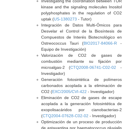
Investigating the coordination between TOR
kinase and the signaling molecules Inositol
polyphosphates in the regulation of CO2
uptak (
US-1380273
- Tutor)
Integración de Datos Multi-Ómicos para
Desvelar el Control de la Biosíntesis de
Compuestos de Interés Biotecnológico en
Ostreococcus Tauri (
BIO2017-84066-R
-
Equipo de Investigación)
Valorización de CO2 de gases de
combustión mediante su fijación por
microalgas-2 (
CTQ2008-06741-C02-02
-
Investigador)
Generación fotosintética de polímeros
carbonados acoplada a la eliminación de
CO2 (
EXC/2005/CVI-422
- Investigador)
Eliminación de CO2 de gases de escape
acoplada a la generación fotosintética de
exopolisacáridos por cianobacterias-2
(
CTQ2004-07628-C02-02
- Investigador)
Optimización de un proceso de producción
de astaxantina por haematococcus pluvialis