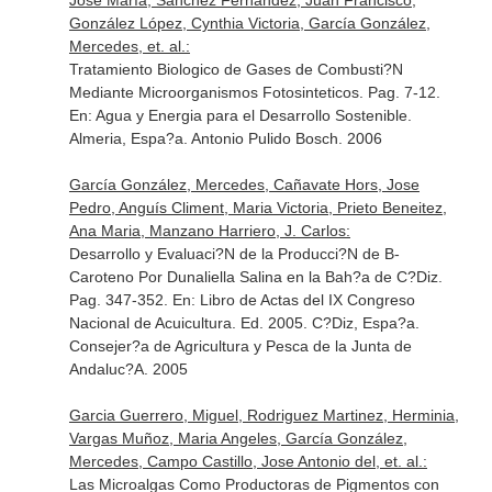
José María, Sánchez Fernández, Juan Francisco,
González López, Cynthia Victoria, García González,
Mercedes, et. al.:
Tratamiento Biologico de Gases de Combusti?N
Mediante Microorganismos Fotosinteticos. Pag. 7-12.
En: Agua y Energia para el Desarrollo Sostenible
.
Almeria, Espa?a. Antonio Pulido Bosch. 2006
García González, Mercedes, Cañavate Hors, Jose
Pedro, Anguís Climent, Maria Victoria, Prieto Beneitez,
Ana Maria, Manzano Harriero, J. Carlos:
Desarrollo y Evaluaci?N de la Producci?N de B-
Caroteno Por Dunaliella Salina en la Bah?a de C?Diz.
Pag. 347-352.
En: Libro de Actas del IX Congreso
Nacional de Acuicultura
. Ed. 2005. C?Diz, Espa?a.
Consejer?a de Agricultura y Pesca de la Junta de
Andaluc?A. 2005
Garcia Guerrero, Miguel, Rodriguez Martinez, Herminia,
Vargas Muñoz, Maria Angeles, García González,
Mercedes, Campo Castillo, Jose Antonio del, et. al.:
Las Microalgas Como Productoras de Pigmentos con