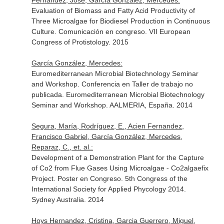
Fernandez, Jose, García González, Mercedes:
Evaluation of Biomass and Fatty Acid Productivity of
Three Microalgae for Biodiesel Production in Continuous
Culture. Comunicación en congreso. VII European
Congress of Protistology. 2015
García González, Mercedes:
Euromediterranean Microbial Biotechnology Seminar
and Workshop. Conferencia en Taller de trabajo no
publicada. Euromediterranean Microbial Biotechnology
Seminar and Workshop. AALMERIA, España. 2014
Segura, María, Rodríguez, E., Acien Fernandez,
Francisco Gabriel, García González, Mercedes,
Reparaz, C., et. al.:
Development of a Demonstration Plant for the Capture
of Co2 from Flue Gases Using Microalgae - Co2algaefix
Project. Poster en Congreso. 5th Congress of the
International Society for Applied Phycology 2014.
Sydney Australia. 2014
Hoys Hernandez, Cristina, Garcia Guerrero, Miguel,