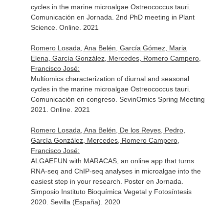
cycles in the marine microalgae Ostreococcus tauri.
Comunicación en Jornada. 2nd PhD meeting in Plant
Science. Online. 2021
Romero Losada, Ana Belén, García Gómez, Maria
Elena, García González, Mercedes, Romero Campero,
Francisco José:
Multiomics characterization of diurnal and seasonal
cycles in the marine microalgae Ostreococcus tauri.
Comunicación en congreso. SevinOmics Spring Meeting
2021. Online. 2021
Romero Losada, Ana Belén, De los Reyes, Pedro,
García González, Mercedes, Romero Campero,
Francisco José:
ALGAEFUN with MARACAS, an online app that turns
RNA-seq and ChIP-seq analyses in microalgae into the
easiest step in your research. Poster en Jornada.
Simposio Instituto Bioquímica Vegetal y Fotosíntesis
2020. Sevilla (España). 2020