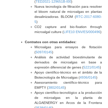
(
TED2021-129651B-I00
)
Nueva tecnología de filtración para resolver
el bloom natural de microalgas en plantas
desalinizadoras. BLOOM (
RTC-2017-6080-
5
)
CO2 capture and bio-fixation through
microalgal culture (
LIFE10 ENV/ES/000496
)
Contratos con otras entidades:
Microalgas para ensayos de flotación
(
5097/0145
)
Análisis de actividad bioestimulante de
derivados de microalgas en base a
expresión diferencial de genes (
5221/0145
)
Apoyo científico-técnico en el ámbito de la
Biotecnología de Microalgas (
4936/0145
)
Asesoramiento científico-técnico para
EMPTY (
3802/0145
)
Apoyo científico-tecnológico a la producción
de microalgas en la planta de
ALGAENERGY en Arcos de la Frontera
(
3539/0145
)