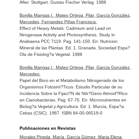
After
. Stuttgart. Gustav Fischer Verlag. 1988
Bonilla Mangas,I., Mateo Ortega, Pilar, García González,
Mercedes, Fernandez Piñas,Francisca:
Effect of Heavy Metals: Cadmium and Lead on
Nirogenase Activity and Photosynthesis. Study in
Anabaena PCC 7119. Pag. 141-150.
En: Nutricion
Mineral de las Plantas
. Ed. 1. Granada. Sociedad Espa?
Ola de Fisiolog?a Vegetal. 1988
Bonilla Mangas,I., Mateo Ortega, Pilar, García González,
Mercedes:
Papel del Boro en el Metabolismo Nitrogenado de los
Organismos Fotosint?Ticos. Estudio Particular de su
Incidencia Sobre la Fijaci?N de Nitr?Geno Atmosf?Rico
en Cianobacterias. Pag. 67-75.
En: Micronutrientes en
Biolog?a Vegetal y Agricultura
. Ed. 1. Murcia, Espa?a.
Cebas (CSIC). 1987. ISBN 84-00-06519-0
Publicaciones en Revistas
Morales Pineda, María, García Gómez, Maria Elena,