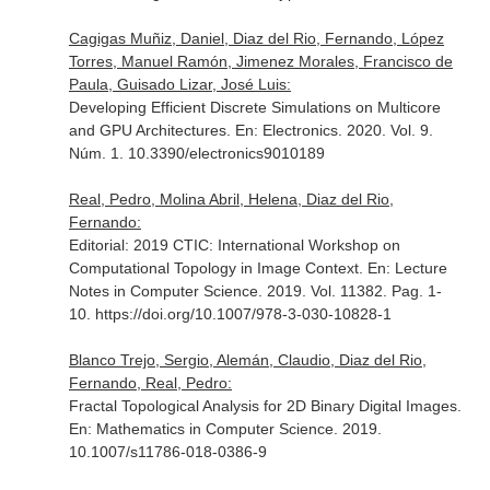
Cagigas Muñiz, Daniel, Diaz del Rio, Fernando, López
Torres, Manuel Ramón, Jimenez Morales, Francisco de
Paula, Guisado Lizar, José Luis:
Developing Efficient Discrete Simulations on Multicore
and GPU Architectures.
En: Electronics
. 2020. Vol. 9.
Núm. 1. 10.3390/electronics9010189
Real, Pedro, Molina Abril, Helena, Diaz del Rio,
Fernando:
Editorial: 2019 CTIC: International Workshop on
Computational Topology in Image Context.
En: Lecture
Notes in Computer Science
. 2019. Vol. 11382. Pag. 1-
10. https://doi.org/10.1007/978-3-030-10828-1
Blanco Trejo, Sergio, Alemán, Claudio, Diaz del Rio,
Fernando, Real, Pedro:
Fractal Topological Analysis for 2D Binary Digital Images.
En: Mathematics in Computer Science
. 2019.
10.1007/s11786-018-0386-9