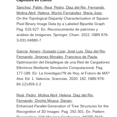
Capítulos en Libros
Sánchez, Pablo, Real, Pedro, Diaz del Rio, Fernando,
Molina Abril, Helena, Morón Fernández, Maria Jose:
On the Topological Disparity Characterization of Square-
Pixel Binary Image Data by a Labeled Bipartite Graph.
Pag. 515-527.
En: Reconocimiento de patrones y
análisis de imágenes
. Springer, Cham. 2022. ISBN 978-
3-031-04880-7
García, Amaro, Guisado Lizar, José Luis, Diaz del Rio,
Fernando, Jimenez Morales, Francisco de Paula:
Optimización del Despliegue de una Red de Cargadores
Eléctricos Mediante Simulación Computacional. Pag.
177-188.
En: La Investigaci?N de Hoy, el Futuro de MA?
Ana
. Ed. 1. Valencia. 3ciencias. 2020. 182. ISBN 978-
84-121459-2-2
Real, Pedro, Molina Abril, Helena, Diaz del Rio,
Fernando, Onchis Moaca, Darian:
Enhanced Parallel Generation of Tree Structures for the
Recognition of 3D Images. Pag. 292-301.
En: Pattern