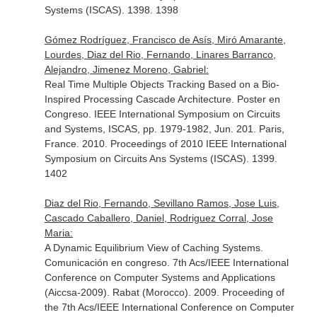
Systems (ISCAS). 1398. 1398
Gómez Rodríguez, Francisco de Asís, Miró Amarante,
Lourdes, Diaz del Rio, Fernando, Linares Barranco,
Alejandro, Jimenez Moreno, Gabriel:
Real Time Multiple Objects Tracking Based on a Bio-
Inspired Processing Cascade Architecture. Poster en
Congreso. IEEE International Symposium on Circuits
and Systems, ISCAS, pp. 1979-1982, Jun. 201. Paris,
France. 2010. Proceedings of 2010 IEEE International
Symposium on Circuits Ans Systems (ISCAS). 1399.
1402
Diaz del Rio, Fernando, Sevillano Ramos, Jose Luis,
Cascado Caballero, Daniel, Rodriguez Corral, Jose
Maria:
A Dynamic Equilibrium View of Caching Systems.
Comunicación en congreso. 7th Acs/IEEE International
Conference on Computer Systems and Applications
(Aiccsa-2009). Rabat (Morocco). 2009. Proceeding of
the 7th Acs/IEEE International Conference on Computer