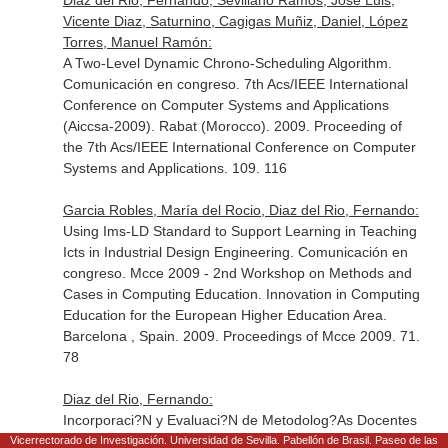
Diaz del Rio, Fernando, Sevillano Ramos, Jose Luis,
Vicente Diaz, Saturnino, Cagigas Muñiz, Daniel, López
Torres, Manuel Ramón:
A Two-Level Dynamic Chrono-Scheduling Algorithm.
Comunicación en congreso. 7th Acs/IEEE International
Conference on Computer Systems and Applications
(Aiccsa-2009). Rabat (Morocco). 2009. Proceeding of
the 7th Acs/IEEE International Conference on Computer
Systems and Applications. 109. 116
Garcia Robles, María del Rocio, Diaz del Rio, Fernando:
Using Ims-LD Standard to Support Learning in Teaching
Icts in Industrial Design Engineering. Comunicación en
congreso. Mcce 2009 - 2nd Workshop on Methods and
Cases in Computing Education. Innovation in Computing
Education for the European Higher Education Area.
Barcelona , Spain. 2009. Proceedings of Mcce 2009. 71.
78
Diaz del Rio, Fernando:
Incorporaci?N y Evaluaci?N de Metodolog?As Docentes
Basadas en Actividades Acad?Micamente Dirigidas
Vicerrectorado de Investigación. Universidad de Sevilla. Pabellón de Brasil. Paseo de las