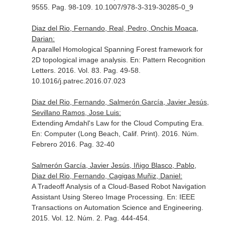
9555. Pag. 98-109. 10.1007/978-3-319-30285-0_9
Diaz del Rio, Fernando, Real, Pedro, Onchis Moaca,
Darian:
A parallel Homological Spanning Forest framework for
2D topological image analysis.
En: Pattern Recognition
Letters
. 2016. Vol. 83. Pag. 49-58.
10.1016/j.patrec.2016.07.023
Diaz del Rio, Fernando, Salmerón García, Javier Jesús,
Sevillano Ramos, Jose Luis:
Extending Amdahl's Law for the Cloud Computing Era.
En: Computer (Long Beach, Calif. Print)
. 2016. Núm.
Febrero 2016. Pag. 32-40
Salmerón García, Javier Jesús, Iñigo Blasco, Pablo,
Diaz del Rio, Fernando, Cagigas Muñiz, Daniel:
A Tradeoff Analysis of a Cloud-Based Robot Navigation
Assistant Using Stereo Image Processing.
En: IEEE
Transactions on Automation Science and Engineering
.
2015. Vol. 12. Núm. 2. Pag. 444-454.