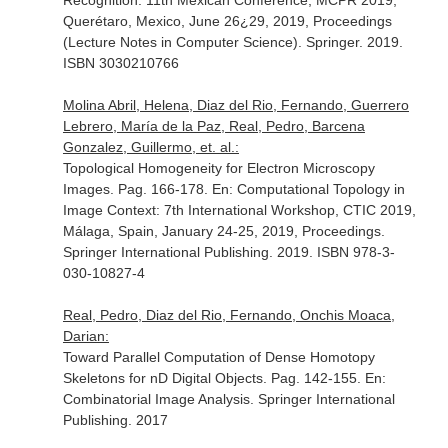
Recognition: 11th Mexican Conference, MCPR 2019,
Querétaro, Mexico, June 26¿29, 2019, Proceedings
(Lecture Notes in Computer Science)
. Springer. 2019.
ISBN 3030210766
Molina Abril, Helena, Diaz del Rio, Fernando, Guerrero
Lebrero, María de la Paz, Real, Pedro, Barcena
Gonzalez, Guillermo, et. al.:
Topological Homogeneity for Electron Microscopy
Images. Pag. 166-178.
En: Computational Topology in
Image Context: 7th International Workshop, CTIC 2019,
Málaga, Spain, January 24-25, 2019, Proceedings
.
Springer International Publishing. 2019. ISBN 978-3-
030-10827-4
Real, Pedro, Diaz del Rio, Fernando, Onchis Moaca,
Darian:
Toward Parallel Computation of Dense Homotopy
Skeletons for nD Digital Objects. Pag. 142-155.
En:
Combinatorial Image Analysis
. Springer International
Publishing. 2017