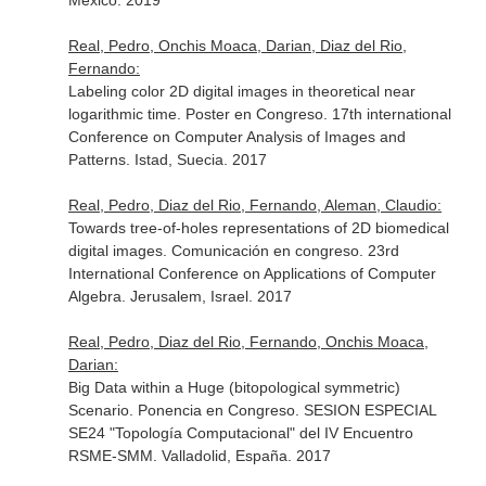
Mexico. 2019
Real, Pedro, Onchis Moaca, Darian, Diaz del Rio,
Fernando:
Labeling color 2D digital images in theoretical near
logarithmic time. Poster en Congreso. 17th international
Conference on Computer Analysis of Images and
Patterns. Istad, Suecia. 2017
Real, Pedro, Diaz del Rio, Fernando, Aleman, Claudio:
Towards tree-of-holes representations of 2D biomedical
digital images. Comunicación en congreso. 23rd
International Conference on Applications of Computer
Algebra. Jerusalem, Israel. 2017
Real, Pedro, Diaz del Rio, Fernando, Onchis Moaca,
Darian:
Big Data within a Huge (bitopological symmetric)
Scenario. Ponencia en Congreso. SESION ESPECIAL
SE24 "Topología Computacional" del IV Encuentro
RSME-SMM. Valladolid, España. 2017