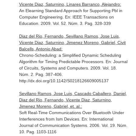
Vicente Diaz, Saturnino, Linares Barranco, Alejandro:
An Elearning Standard Approach for Supporting Pbl in
Computer Engineering.
En: IEEE Transactions on
Education
. 2009. Vol. 52. Núm. 3. Pag. 328-339
Diaz del Rio, Fernando, Sevillano Ramos, Jose Luis,
Vicente Diaz, Saturnino, Jimenez Moreno, Gabriel, Civit
Balcells, Antonio Abad:
Chrono-Scheduling: a Simplified Dynamic Scheduling
Algorithm for Timing Predictable Processors.
En: Journal
of Circuits, Systems and Computers
. 2009. Vol. 18.
Núm. 2. Pag. 387-406.
http://dx.doi.org/10.1142/S0218126609005137
Sevillano Ramos, Jose Luis, Cascado Caballero, Daniel,
Diaz del Rio, Fernando, Vicente Diaz, Saturnino,
Jimenez Moreno, Gabriel, et. al.:
Soft Real-Time Communications Over Bluetooth Under
Interferences from Ism Devices.
En: International
Journal of Communication Systems
. 2006. Vol. 19. Núm.
10. Pag. 1103-1116