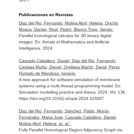
361-7
Publicaciones en Revistas
Diaz del Rio, Fernando, Molina Abril, Helena, Onchis
Moaca, Darian, Real, Pedro, Blanco Trejo, Sergio:
Parallel homological calculus for 3D binary digital
images.
En: Annals of Mathematics and Artificial
Intelligence
. 2024
Cascado Caballero, Daniel, Diaz del Rio, Fernando,
Cagigas Muñiz, Daniel, Orellana Martín, David, Pérez
Hurtado de Mendoza, Ignacio:
A new approach for software-simulation of membrane
systems using a multi-thread programming model.
En:
Simulation modelling practice and theory
. 2024. Vol. 136.
https://doi.org/10.1016/j.simpat.2024.103007
Diaz del Rio, Fernando, Sánchez, Pablo, Morón
Fernández, Maria Jose, Cascado Caballero, Daniel,
Molina Abril, Helena, et. al.:
Fully Parallel Homological Region Adjacency Graph via