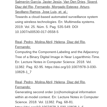
Salmerón García, Javier Jesús, Van Den Dries, Sjoerd,
Diaz del Rio, Fernando, Morgado Estevez, Arturo,
Sevillano Ramos, Jose Luis, et. al.:
Towards a cloud-based automated surveillance system
using wireless technologies.
En: Multimedia systems
.
2019. Vol. 25. Núm. 5. Pag. 535-549. DOI
10.1007/s00530-017-0558-5
Real, Pedro, Molina Abril, Helena, Diaz del Rio,
Fernando:
Computing the Component-Labeling and the Adjacency
Tree of a Binary Digital Image in Near Logarithmic-Time.
En: Lecture Notes in Computer Science
. 2018. Vol.
11382. Pag. 82-95. https://doi.org/10.1007/978-3-030-
10828-1_7
Real, Pedro, Molina Abril, Helena, Diaz del Rio,
Fernando:
Generating second order (co)homological information
within at-model context.
En: Lecture Notes in Computer
Science
. 2018. Vol. 11382. Pag. 68-81.