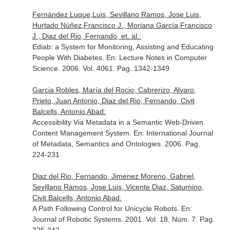
Fernández Luque,Luis, Sevillano Ramos, Jose Luis,
Hurtado Núñez,Francisco J., Moriana García,Francisco
J., Diaz del Rio, Fernando, et. al.:
Ediab: a System for Monitoring, Assisting and Educating
People With Diabetes.
En: Lecture Notes in Computer
Science
. 2006. Vol. 4061. Pag. 1342-1349
Garcia Robles, María del Rocio, Cabrerizo, Alvaro,
Prieto, Juan Antonio, Diaz del Rio, Fernando, Civit
Balcells, Antonio Abad:
Accessibility Via Metadata in a Semantic Web-Driven
Content Management System.
En: International Journal
of Metadata, Semantics and Ontologies
. 2006. Pag.
224-231
Diaz del Rio, Fernando, Jimenez Moreno, Gabriel,
Sevillano Ramos, Jose Luis, Vicente Diaz, Saturnino,
Civit Balcells, Antonio Abad:
A Path Following Control for Unicycle Robots.
En:
Journal of Robotic Systems
. 2001. Vol. 18. Núm. 7. Pag.