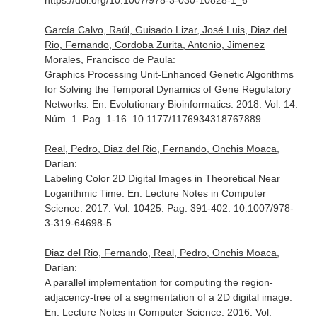
https://doi.org/10.1007/978-3-030-10828-1_6
García Calvo, Raúl, Guisado Lizar, José Luis, Diaz del
Rio, Fernando, Cordoba Zurita, Antonio, Jimenez
Morales, Francisco de Paula:
Graphics Processing Unit-Enhanced Genetic Algorithms
for Solving the Temporal Dynamics of Gene Regulatory
Networks.
En: Evolutionary Bioinformatics
. 2018. Vol. 14.
Núm. 1. Pag. 1-16. 10.1177/1176934318767889
Real, Pedro, Diaz del Rio, Fernando, Onchis Moaca,
Darian:
Labeling Color 2D Digital Images in Theoretical Near
Logarithmic Time.
En: Lecture Notes in Computer
Science
. 2017. Vol. 10425. Pag. 391-402. 10.1007/978-
3-319-64698-5
Diaz del Rio, Fernando, Real, Pedro, Onchis Moaca,
Darian:
A parallel implementation for computing the region-
adjacency-tree of a segmentation of a 2D digital image.
En: Lecture Notes in Computer Science
. 2016. Vol.