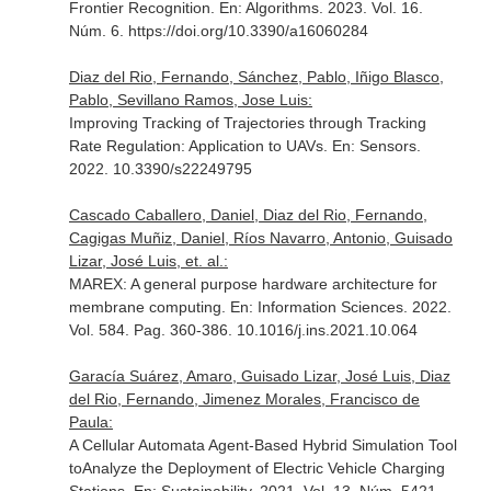
Frontier Recognition.
En: Algorithms
. 2023. Vol. 16.
Núm. 6. https://doi.org/10.3390/a16060284
Diaz del Rio, Fernando, Sánchez, Pablo, Iñigo Blasco,
Pablo, Sevillano Ramos, Jose Luis:
Improving Tracking of Trajectories through Tracking
Rate Regulation: Application to UAVs.
En: Sensors
.
2022. 10.3390/s22249795
Cascado Caballero, Daniel, Diaz del Rio, Fernando,
Cagigas Muñiz, Daniel, Ríos Navarro, Antonio, Guisado
Lizar, José Luis, et. al.:
MAREX: A general purpose hardware architecture for
membrane computing.
En: Information Sciences
. 2022.
Vol. 584. Pag. 360-386. 10.1016/j.ins.2021.10.064
Garacía Suárez, Amaro, Guisado Lizar, José Luis, Diaz
del Rio, Fernando, Jimenez Morales, Francisco de
Paula:
A Cellular Automata Agent-Based Hybrid Simulation Tool
toAnalyze the Deployment of Electric Vehicle Charging