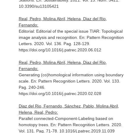
Stations.
En: Sustainability
. 2021. Vol. 13. Núm. 5421.
10.3390/su13105421
Real, Pedro, Molina Abril, Helena, Diaz del Rio,
Fernando:
Editorial: Editorial of the special issue TIAR: Topological
image analysis and recognition.
En: Pattern Recognition
Letters
. 2020. Vol. 136. Pag. 128-129.
https://doi.org/10.1016/j.patrec.2020.06.012
Real, Pedro, Molina Abril, Helena, Diaz del Rio,
Fernando:
Generating (co)homological information using boundary
scale.
En: Pattern Recognition Letters
. 2020. Vol. 133.
Pag. 240-246.
https://doi.org/10.1016/j.patrec.2020.02.028
Diaz del Rio, Fernando, Sánchez, Pablo, Molina Abril,
Helena, Real, Pedro:
Parallel connected-Component-Labeling based on
homotopy trees.
En: Pattern Recognition Letters
. 2020.
Vol. 131. Pag. 71-78. 10.1016/j.patrec.2019.11.039