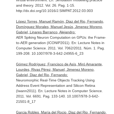
virtual environment.
En: Simulation modelling practice
and theory
. 2012. Vol. 26. Pag. 1-15.
http://dx.doi.org/10.1016/J.SIMPAT.2012.03.003
López Torres, Manuel Ramón, Diaz del Rio, Fernando,
Domínguez Morales, Manuel Jesús, Jimenez Moreno,
Gabriel, Linares Barranco, Alejandro:
AER Spiking Neuron Computation on GPUs: the Frame-
to-AER generation (ICONIP2011).
En: Lecture Notes in
Computer Science
. 2011. Vol. 7062/2011. Núm. 1. Pag.
199-208. 10.1007/978-3-642-24955-6_23
Gómez Rodríguez, Francisco de Asís, Miró Amarante,
Lourdes, Rivas Pérez, Manuel, Jimenez Moreno,
Gabriel, Diaz del Rio, Fernando:
Neuromorphic Real-Time Objects Tracking Using
Address Event Representation and Silicon Retina
(Iwann2011).
En: Lecture Notes in Computer Science
.
2011. Vol. 6691. Pag. 133-140. 10.1007/978-3-642-
21501-8_17
Garcia Robles, María del Rocio, Diaz del Rio, Fernando,