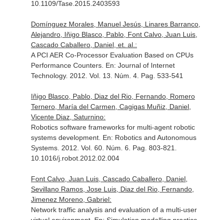
10.1109/Tase.2015.2403593
Domínguez Morales, Manuel Jesús, Linares Barranco,
Alejandro, Iñigo Blasco, Pablo, Font Calvo, Juan Luis,
Cascado Caballero, Daniel, et. al.:
A PCI AER Co-Processor Evaluation Based on CPUs
Performance Counters.
En: Journal of Internet
Technology
. 2012. Vol. 13. Núm. 4. Pag. 533-541
Iñigo Blasco, Pablo, Diaz del Rio, Fernando, Romero
Ternero, María del Carmen, Cagigas Muñiz, Daniel,
Vicente Diaz, Saturnino:
Robotics software frameworks for multi-agent robotic
systems development.
En: Robotics and Autonomous
Systems
. 2012. Vol. 60. Núm. 6. Pag. 803-821.
10.1016/j.robot.2012.02.004
Font Calvo, Juan Luis, Cascado Caballero, Daniel,
Sevillano Ramos, Jose Luis, Diaz del Rio, Fernando,
Jimenez Moreno, Gabriel:
Network traffic analysis and evaluation of a multi-user