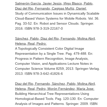
Salmerón García, Javier Jesús, Iñigo Blasco, Pablo,
Diaz del Rio, Fernando, Cagigas Muñiz, Daniel:
Study of Communication Issues in Dynamically Scalable
Cloud-Based Vision Systems for Mobile Robots. Vol. 36.
Pag. 33-52.
En: Robot and Sensor Clouds
. Springer.
2016. ISBN 978-3-319-22167-0
Sánchez, Pablo, Diaz del Rio, Fernando, Molina Abril,
Helena, Real, Pedro:
A Topologically Consistent Color Digital Image
Representation by a Single Tree. Pag. 479-488.
En:
Progress in Pattern Recognition, Image Analysis,
Computer Vision, and Applications Lecture Notes in
Computer Science Volume 8259, 2013
. Springer-Verlag.
2013. ISBN 978-3-642-41826-6
Diaz del Rio, Fernando, Sánchez, Pablo, Molina Abril,
Helena, Real, Pedro, Morón Fernández, Maria Jose:
Building Hierarchical Tree Representations Using
Homological-Based Tools. Pag. 120-130.
En: Computer
Analysis of Images and Patterns
. Springer. 2009. ISBN