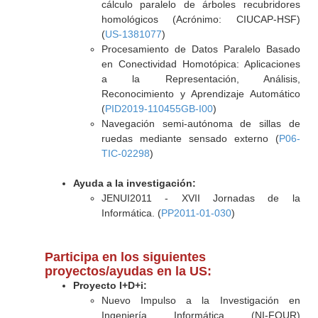
cálculo paralelo de árboles recubridores
homológicos (Acrónimo: CIUCAP-HSF)
(
US-1381077
)
Procesamiento de Datos Paralelo Basado
en Conectividad Homotópica: Aplicaciones
a la Representación, Análisis,
Reconocimiento y Aprendizaje Automático
(
PID2019-110455GB-I00
)
Navegación semi-autónoma de sillas de
ruedas mediante sensado externo (
P06-
TIC-02298
)
Ayuda a la investigación:
JENUI2011 - XVII Jornadas de la
Informática. (
PP2011-01-030
)
Participa en los siguientes
proyectos/ayudas en la US:
Proyecto I+D+i:
Nuevo Impulso a la Investigación en
Ingeniería Informática (NI-FOUR)