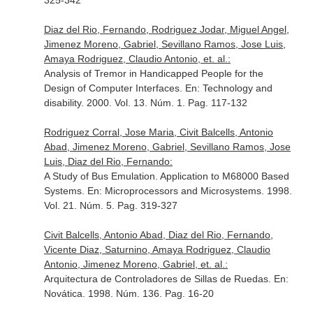
325-342
Diaz del Rio, Fernando, Rodriguez Jodar, Miguel Angel,
Jimenez Moreno, Gabriel, Sevillano Ramos, Jose Luis,
Amaya Rodriguez, Claudio Antonio, et. al.:
Analysis of Tremor in Handicapped People for the
Design of Computer Interfaces.
En: Technology and
disability
. 2000. Vol. 13. Núm. 1. Pag. 117-132
Rodriguez Corral, Jose Maria, Civit Balcells, Antonio
Abad, Jimenez Moreno, Gabriel, Sevillano Ramos, Jose
Luis, Diaz del Rio, Fernando:
A Study of Bus Emulation. Application to M68000 Based
Systems.
En: Microprocessors and Microsystems
. 1998.
Vol. 21. Núm. 5. Pag. 319-327
Civit Balcells, Antonio Abad, Diaz del Rio, Fernando,
Vicente Diaz, Saturnino, Amaya Rodriguez, Claudio
Antonio, Jimenez Moreno, Gabriel, et. al.:
Arquitectura de Controladores de Sillas de Ruedas.
En:
Novática
. 1998. Núm. 136. Pag. 16-20