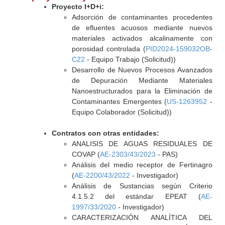
Proyecto I+D+i:
Adsorción de contaminantes procedentes
de efluentes acuosos mediante nuevos
materiales activados alcalinamente con
porosidad controlada (
PID2024-159032OB-
C22
- Equipo Trabajo (Solicitud))
Desarrollo de Nuevos Procesos Avanzados
de Depuración Mediante Materiales
Nanoestructurados para la Eliminación de
Contaminantes Emergentes (
US-1263952
-
Equipo Colaborador (Solicitud))
Contratos con otras entidades:
ANALISIS DE AGUAS RESIDUALES DE
COVAP (
AE-2303/43/2023
- PAS)
Análisis del medio receptor de Fertinagro
(
AE-2200/43/2022
- Investigador)
Análisis de Sustancias según Criterio
4.1.5.2 del estándar EPEAT (
AE-
1997/33/2020
- Investigador)
CARACTERIZACIÓN ANALÍTICA DEL