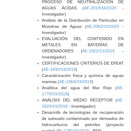
PROCESO DE NEUTRALIZACIÓN DE
AGUAS ÁCIDAS (
AE-2019/34/2020
-
Investigador)
Análisis de la Distribución de Partículas en
Muestras de Aguas (
AE-2062/33/2020
-
Investigador)
EVALUACIÓN DEL CONTENIDO EN
METALES EN BATERÍAS DE
ORDENADORES (
AE-1922/13/2019
-
Investigador)
CERTIFICACIONES CRITERIOS DE EPEAT
(
AE-1930/33/2019
)
Caracterización física y química de aguas
marinas (
AE-1964/33/2019
)
Analítica del agua del Mar Rojo (
AE-
1770/33/2018
)
ANÁLISIS DEL MEDIO RECEPTOR (
AE-
1820/43/2018
- Investigador)
Desarrollo de tecnologías de recuperación
de subsuelo contaminado por derivados de
hidrocarburos del petróleo (proyecto
suelos) (
PI-1790/43/2018
- PAS)