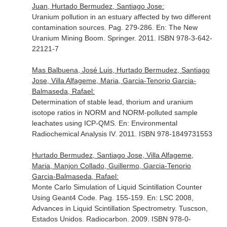
Juan, Hurtado Bermudez, Santiago Jose:
Uranium pollution in an estuary affected by two different
contamination sources. Pag. 279-286.
En: The New
Uranium Mining Boom
. Springer. 2011. ISBN 978-3-642-
22121-7
Mas Balbuena, José Luis, Hurtado Bermudez, Santiago
Jose, Villa Alfageme, Maria, Garcia-Tenorio Garcia-
Balmaseda, Rafael:
Determination of stable lead, thorium and uranium
isotope ratios in NORM and NORM-polluted sample
leachates using ICP-QMS.
En: Environmental
Radiochemical Analysis IV
. 2011. ISBN 978-1849731553
Hurtado Bermudez, Santiago Jose, Villa Alfageme,
Maria, Manjon Collado, Guillermo, Garcia-Tenorio
Garcia-Balmaseda, Rafael:
Monte Carlo Simulation of Liquid Scintillation Counter
Using Geant4 Code. Pag. 155-159.
En: LSC 2008,
Advances in Liquid Scintillation Spectrometry
. Tuscson,
Estados Unidos. Radiocarbon. 2009. ISBN 978-0-