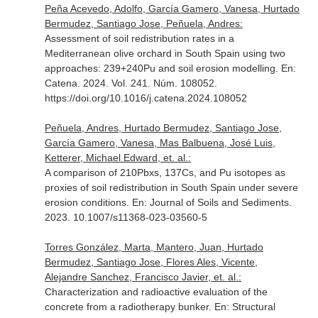
Peña Acevedo, Adolfo, García Gamero, Vanesa, Hurtado
Bermudez, Santiago Jose, Peñuela, Andres:
Assessment of soil redistribution rates in a
Mediterranean olive orchard in South Spain using two
approaches: 239+240Pu and soil erosion modelling.
En:
Catena
. 2024. Vol. 241. Núm. 108052.
https://doi.org/10.1016/j.catena.2024.108052
Peñuela, Andres, Hurtado Bermudez, Santiago Jose,
García Gamero, Vanesa, Mas Balbuena, José Luis,
Ketterer, Michael Edward, et. al.:
A comparison of 210Pbxs, 137Cs, and Pu isotopes as
proxies of soil redistribution in South Spain under severe
erosion conditions.
En: Journal of Soils and Sediments
.
2023. 10.1007/s11368-023-03560-5
Torres González, Marta, Mantero, Juan, Hurtado
Bermudez, Santiago Jose, Flores Ales, Vicente,
Alejandre Sanchez, Francisco Javier, et. al.:
Characterization and radioactive evaluation of the
concrete from a radiotherapy bunker.
En: Structural