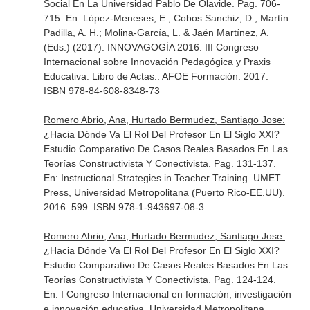
Social En La Universidad Pablo De Olavide. Pag. 706-
715.
En: López-Meneses, E.; Cobos Sanchiz, D.; Martín
Padilla, A. H.; Molina-García, L. & Jaén Martínez, A.
(Eds.) (2017). INNOVAGOGÍA 2016. III Congreso
Internacional sobre Innovación Pedagógica y Praxis
Educativa. Libro de Actas.
. AFOE Formación. 2017.
ISBN 978-84-608-8348-73
Romero Abrio, Ana, Hurtado Bermudez, Santiago Jose:
¿Hacia Dónde Va El Rol Del Profesor En El Siglo XXI?
Estudio Comparativo De Casos Reales Basados En Las
Teorías Constructivista Y Conectivista. Pag. 131-137.
En: Instructional Strategies in Teacher Training
. UMET
Press, Universidad Metropolitana (Puerto Rico-EE.UU).
2016. 599. ISBN 978-1-943697-08-3
Romero Abrio, Ana, Hurtado Bermudez, Santiago Jose:
¿Hacia Dónde Va El Rol Del Profesor En El Siglo XXI?
Estudio Comparativo De Casos Reales Basados En Las
Teorías Constructivista Y Conectivista. Pag. 124-124.
En: I Congreso Internacional en formación, investigación
e innovación educativa. Universidad Metropolitana