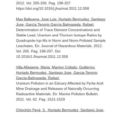
2012. Vol. 205-206. Pag. 198-207.
https://doi.org/10.1016/j.jhazmat.2011.12.058
Mas Balbuena, Jose Luis, Hurtado Bermudez, Santiago
Jose, García Tenorio García Balmaseda, Rafael:
Determination of Trace Element Concentrations and
Stable Lead, Uranium and Thorium Isotope Ratios by
Quadrupole-Icp-Ms in Norm and Norm-Polluted Sample
Leachates.
En: Journal of Hazardous Materials
. 2012.
Vol. 205. Pag. 198-207. Doi
10.1016/J.Jhazmat.2011.12.058
Villa Alfageme, Maria, Manjon Collado, Guillermo,
Hurtado Bermudez, Santiago Jose, Garcia-Tenorio
Garcia-Balmaseda, Rafael:
Uranium Pollution in an Estuary Affected by Pyrite Acid
Mine Drainage and Releases of Naturally Occurring
Radioactive Materials.
En: Marine Pollution Bulletin
.
2011. Vol. 62. Pag. 1521-1529
Chinchón Payá, S., Hurtado Bermudez, Santiago Jose,