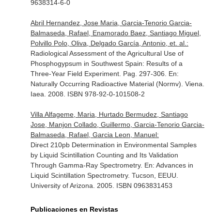
9638314-6-0
Abril Hernandez, Jose Maria, Garcia-Tenorio Garcia-
Balmaseda, Rafael, Enamorado Baez, Santiago Miguel,
Polvillo Polo, Oliva, Delgado García, Antonio, et. al.:
Radiological Assessment of the Agricultural Use of
Phosphogypsum in Southwest Spain: Results of a
Three-Year Field Experiment. Pag. 297-306.
En:
Naturally Occurring Radioactive Material (Normv)
. Viena.
Iaea. 2008. ISBN 978-92-0-101508-2
Villa Alfageme, Maria, Hurtado Bermudez, Santiago
Jose, Manjon Collado, Guillermo, Garcia-Tenorio Garcia-
Balmaseda, Rafael, Garcia Leon, Manuel:
Direct 210pb Determination in Environmental Samples
by Liquid Scintillation Counting and Its Validation
Through Gamma-Ray Spectrometry.
En: Advances in
Liquid Scintillation Spectrometry
. Tucson, EEUU.
University of Arizona. 2005. ISBN 0963831453
Publicaciones en Revistas