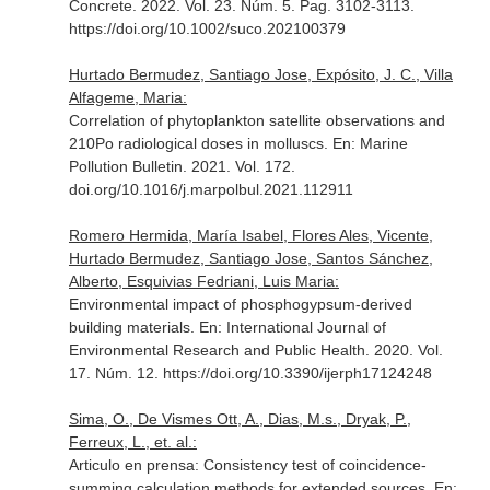
Concrete
. 2022. Vol. 23. Núm. 5. Pag. 3102-3113.
https://doi.org/10.1002/suco.202100379
Hurtado Bermudez, Santiago Jose, Expósito, J. C., Villa
Alfageme, Maria:
Correlation of phytoplankton satellite observations and
210Po radiological doses in molluscs.
En: Marine
Pollution Bulletin
. 2021. Vol. 172.
doi.org/10.1016/j.marpolbul.2021.112911
Romero Hermida, María Isabel, Flores Ales, Vicente,
Hurtado Bermudez, Santiago Jose, Santos Sánchez,
Alberto, Esquivias Fedriani, Luis Maria:
Environmental impact of phosphogypsum-derived
building materials.
En: International Journal of
Environmental Research and Public Health
. 2020. Vol.
17. Núm. 12. https://doi.org/10.3390/ijerph17124248
Sima, O., De Vismes Ott, A., Dias, M.s., Dryak, P.,
Ferreux, L., et. al.:
Articulo en prensa: Consistency test of coincidence-
summing calculation methods for extended sources.
En: