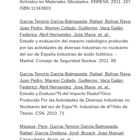
Actínidos en Materiales Silicatados. ENRESA. 2011. 107.
ISBN 1134380X
Garcia-Tenorio Garcia-Balmaseda, Rafael, Bolívar Raya,
Juan Pedro, Manjon Collado, Guillermo, Vaca Galán,
Federico, Abril Hernandez, Jose Maria, et. al.:
Estudio y evaluación del impacto radiológico producido
por las actividades de diversas industrias no nucleares
del sur de España Industrias de ácido fosfórico. -
Madrid. Consejo de Seguridad Nuclear. 2011. 88
Garcia-Tenorio Garcia-Balmaseda, Rafael, Bolívar Raya,
Juan Pedro, Manjon Collado, Guillermo, Vaca Galán,
Federico, Abril Hernandez, Jose Maria, et. al.:
Estudio y Evaluaci?N del Impacto Radiol?Gico
Producido Por las Actividades de Diversas Industrias no
Nucleares del sur de Espa?A. Industrias de di?Xido de
Titanio. CSN. 2010. 71
Masque, Pere, Garcia-Tenorio Garcia-Balmaseda,
Rafael, García Orellana, Jordi, Bruach, Joan Manuel,
Casacuberta, Nuria, et. al.: