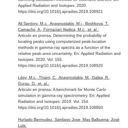
Applied Radiation and Isotopes
. 2020.
https://doi.org/10.1016/j.apradiso.2019.108921
Ali Santoro, M.c., Anagnostakis, M.j., Boshkova, T.,
Camacho, A., Fornaciari Iljadica, M.c., et. al.:
Articulo en prensa: Determining the probability of
locating peaks using computerized peak-location
methods in gamma-ray spectra as a function of the
relative peak-area uncertainty.
En: Applied Radiation and
Isotopes
. 2020. Vol. 155.
https://doi.org/10.1016/j.apradiso.2019.108920
Lépy, M.c., Thiam, C., Anagnostakis, M., Galea, R.,
Gurau, D., et. al.:
Articulo en prensa: A benchmark for Monte Carlo
simulation in gamma-ray spectrometry.
En: Applied
Radiation and Isotopes
. 2019. Vol. 154.
https://doi.org/10.1016/j.apradiso.2019.108850
Hurtado Bermudez, Santiago Jose, Mas Balbuena, José
Luis: