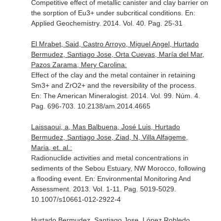
Competitive effect of metallic canister and clay barrier on
the sorption of Eu3+ under subcritical conditions.
En:
Applied Geochemistry
. 2014. Vol. 40. Pag. 25-31
El Mrabet, Said, Castro Arroyo, Miguel Angel, Hurtado
Bermudez, Santiago Jose, Orta Cuevas, María del Mar,
Pazos Zarama, Mery Carolina:
Effect of the clay and the metal container in retaining
Sm3+ and ZrO2+ and the reversibility of the process.
En: The American Mineralogist
. 2014. Vol. 99. Núm. 4.
Pag. 696-703. 10.2138/am.2014.4665
Laissaoui, a, Mas Balbuena, José Luis, Hurtado
Bermudez, Santiago Jose, Ziad, N, Villa Alfageme,
Maria, et. al.:
Radionuclide activities and metal concentrations in
sediments of the Sebou Estuary, NW Morocco, following
a flooding event.
En: Environmental Monitoring And
Assessment
. 2013. Vol. 1-11. Pag. 5019-5029.
10.1007/s10661-012-2922-4
Hurtado Bermudez, Santiago Jose, López Robledo,