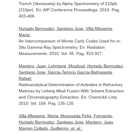
Trench (Venezuela) by Alpha Spectrometry of 210pb
(210po).
En: AIP Conference Proceedings
. 2010. Pag.
403-406
Hurtado Bermudez, Santiago Jose, Villa Alfageme,
Maria:
An Intercomparison of Monte Carlo Codes Used for in-
Situ Gamma-Ray Spectrometry.
En: Radiation
Measurements
. 2010. Vol. 45. Pag. 923-927
Mantero, Juan, Lehritane, Mouloud, Hurtado Bermudez,
Santiago Jose, Garcia-Tenorio Garcia-Balmaseda,
Rafael:
Radioanalytical Determination of Actinides in Refractory
Matrices by Linking Alkali Fusion With Solvent Extraction
and Chromatography Extraction.
En: Chemické Listy
.
2010. Vol. 104. Pag. 135-135
Villa Alfageme, Maria, Mosqueda Peña, Fernando,
Hurtado Bermudez, Santiago Jose, Mantero, Juan,
Manjon Collado, Guillermo, et. al.: