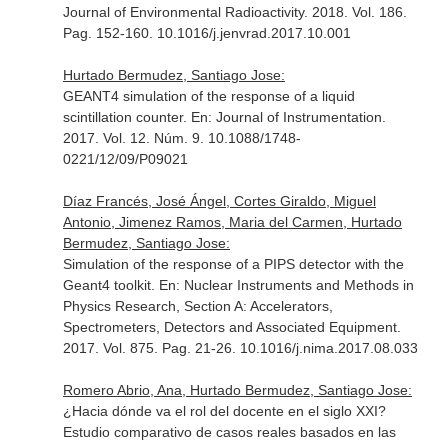
Journal of Environmental Radioactivity
. 2018. Vol. 186.
Pag. 152-160. 10.1016/j.jenvrad.2017.10.001
Hurtado Bermudez, Santiago Jose:
GEANT4 simulation of the response of a liquid
scintillation counter.
En: Journal of Instrumentation
.
2017. Vol. 12. Núm. 9. 10.1088/1748-
0221/12/09/P09021
Díaz Francés, José Ángel, Cortes Giraldo, Miguel
Antonio, Jimenez Ramos, Maria del Carmen, Hurtado
Bermudez, Santiago Jose:
Simulation of the response of a PIPS detector with the
Geant4 toolkit.
En: Nuclear Instruments and Methods in
Physics Research, Section A: Accelerators,
Spectrometers, Detectors and Associated Equipment
.
2017. Vol. 875. Pag. 21-26. 10.1016/j.nima.2017.08.033
Romero Abrio, Ana, Hurtado Bermudez, Santiago Jose:
¿Hacia dónde va el rol del docente en el siglo XXI?
Estudio comparativo de casos reales basados en las