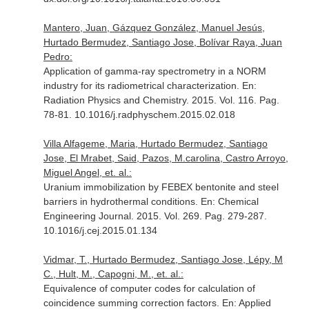
Mantero, Juan, Gázquez González, Manuel Jesús,
Hurtado Bermudez, Santiago Jose, Bolívar Raya, Juan
Pedro:
Application of gamma-ray spectrometry in a NORM
industry for its radiometrical characterization.
En:
Radiation Physics and Chemistry
. 2015. Vol. 116. Pag.
78-81. 10.1016/j.radphyschem.2015.02.018
Villa Alfageme, Maria, Hurtado Bermudez, Santiago
Jose, El Mrabet, Said, Pazos, M.carolina, Castro Arroyo,
Miguel Angel, et. al.:
Uranium immobilization by FEBEX bentonite and steel
barriers in hydrothermal conditions.
En: Chemical
Engineering Journal
. 2015. Vol. 269. Pag. 279-287.
10.1016/j.cej.2015.01.134
Vidmar, T., Hurtado Bermudez, Santiago Jose, Lépy, M
C., Hult, M., Capogni, M., et. al.:
Equivalence of computer codes for calculation of
coincidence summing correction factors.
En: Applied