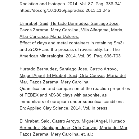
Radiation and Isotopes
. 2014. Vol. 87. Pag. 336-341.
https://doi.org/10.1016/j.apradiso.2013.11.045
Elmrabet, Said, Hurtado Bermudez, Santiago Jose,
Pazos Zarama, Mery Carolina, Villa Alfageme, Maria,
Alba Carranza, Maria Dolores:
Effect of clays and metal containers in retaining Sm3+
and ZrO2+ and the process of reversibility.
En: The
American Mineralogist
. 2014. Vol. 99. Pag. 696-703
Hurtado Bermudez, Santiago Jose, Castro Arroyo,
Miguel Angel, El Mrabet, Said, Orta Cuevas, María del
Mar, Pazos Zarama, Mery Carolina:
Quantification and comparison of the reaction properties
of FEBEX and MX-80 clays with saponite, as
immobilizers of europium under subcritical conditions.
En: Applied Clay Science
. 2014. Vol. In press
El Mrabet, Said, Castro Arroyo, Miguel Angel, Hurtado
Bermudez, Santiago Jose, Orta Cuevas, María del Mar,
Pazos Zarama, Mery Carolina, et. al.: