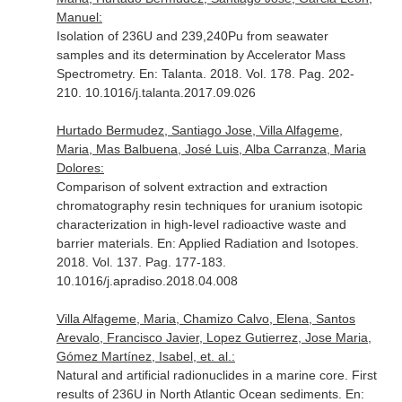
Manuel:
Isolation of 236U and 239,240Pu from seawater
samples and its determination by Accelerator Mass
Spectrometry.
En: Talanta
. 2018. Vol. 178. Pag. 202-
210. 10.1016/j.talanta.2017.09.026
Hurtado Bermudez, Santiago Jose, Villa Alfageme,
Maria, Mas Balbuena, José Luis, Alba Carranza, Maria
Dolores:
Comparison of solvent extraction and extraction
chromatography resin techniques for uranium isotopic
characterization in high-level radioactive waste and
barrier materials.
En: Applied Radiation and Isotopes
.
2018. Vol. 137. Pag. 177-183.
10.1016/j.apradiso.2018.04.008
Villa Alfageme, Maria, Chamizo Calvo, Elena, Santos
Arevalo, Francisco Javier, Lopez Gutierrez, Jose Maria,
Gómez Martínez, Isabel, et. al.:
Natural and artificial radionuclides in a marine core. First
results of 236U in North Atlantic Ocean sediments.
En: