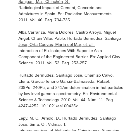
Sanjuán, Ma., Chinchón, S.:
Radiological Impact of Cement, Concrete and
Admixtures in Spain.
En: Radiation Measurements
.
2011. Vol. 46. Pag. 734-735
Alba Carranza, Maria Dolores, Castro Arroyo, Miguel
Angel, Chain Villar, Pablo, Hurtado Bermudez, Santiago
Jose, Orta Cuevas, María del Mar, et. al.:
Interaction of Eu-Isotopes With Saponite As a
Component of the Engineered Barrier.
En: Applied Clay
Science
. 2011. Vol. 52. Pag. 253-257
Hurtado Bermudez, Santiago Jose, Chamizo Calvo,
Elena, Garcia-Tenorio Garcia-Balmaseda, Rafael:
239Pu, 240Pu, and 241Am determination in hot particles
by low level gamma-spectrometry.
En: Environmental
Science & Technology
. 2010. Vol. 44. Núm. 11. Pag.
4247-4252. 10.1021/es100425x
Lepy, M. C., Arnold, D., Hurtado Bermudez, Santiago
Jose, Sima, O., Vidmar, T.:
Intercomparison of Methods for Coincidence Summing