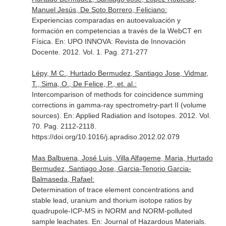
Manuel Jesús, De Soto Borrero, Feliciano:
Experiencias comparadas en autoevaluación y
formación en competencias a través de la WebCT en
Física.
En: UPO INNOVA: Revista de Innovación
Docente
. 2012. Vol. 1. Pag. 271-277
Lépy, M C., Hurtado Bermudez, Santiago Jose, Vidmar,
T., Sima, O., De Felice, P., et. al.:
Intercomparison of methods for coincidence summing
corrections in gamma-ray spectrometry-part II (volume
sources).
En: Applied Radiation and Isotopes
. 2012. Vol.
70. Pag. 2112-2118.
https://doi.org/10.1016/j.apradiso.2012.02.079
Mas Balbuena, José Luis, Villa Alfageme, Maria, Hurtado
Bermudez, Santiago Jose, Garcia-Tenorio Garcia-
Balmaseda, Rafael:
Determination of trace element concentrations and
stable lead, uranium and thorium isotope ratios by
quadrupole-ICP-MS in NORM and NORM-polluted
sample leachates.
En: Journal of Hazardous Materials
.