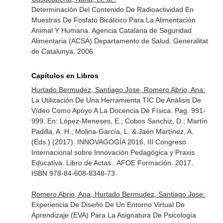
Determinación Del Contenido De Radioactividad En
Muestras De Fosfato Bicálcico Para La Alimentación
Animal Y Humana. Agencia Catalana de Seguridad
Alimentaria (ACSA) Departamento de Salud. Generalitat
de Catalunya. 2006
Capítulos en Libros
Hurtado Bermudez, Santiago Jose, Romero Abrio, Ana:
La Utilización De Una Herramienta TIC De Análisis De
Vídeo Como Apoyo A La Docencia De Física. Pag. 991-
999.
En: López-Meneses, E.; Cobos Sanchiz, D.; Martín
Padilla, A. H.; Molina-García, L. & Jaén Martínez, A.
(Eds.) (2017). INNOVAGOGÍA 2016. III Congreso
Internacional sobre Innovación Pedagógica y Praxis
Educativa. Libro de Actas.
. AFOE Formación. 2017.
ISBN 978-84-608-8348-73
Romero Abrio, Ana, Hurtado Bermudez, Santiago Jose:
Experiencia De Diseño De Un Entorno Virtual De
Aprendizaje (EVA) Para La Asignatura De Psicología