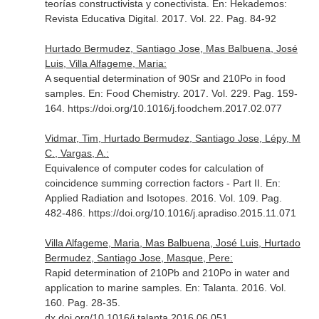
teorías constructivista y conectivista.
En: Hekademos:
Revista Educativa Digital
. 2017. Vol. 22. Pag. 84-92
Hurtado Bermudez, Santiago Jose, Mas Balbuena, José
Luis, Villa Alfageme, Maria:
A sequential determination of 90Sr and 210Po in food
samples.
En: Food Chemistry
. 2017. Vol. 229. Pag. 159-
164. https://doi.org/10.1016/j.foodchem.2017.02.077
Vidmar, Tim, Hurtado Bermudez, Santiago Jose, Lépy, M
C., Vargas, A.:
Equivalence of computer codes for calculation of
coincidence summing correction factors - Part II.
En:
Applied Radiation and Isotopes
. 2016. Vol. 109. Pag.
482-486. https://doi.org/10.1016/j.apradiso.2015.11.071
Villa Alfageme, Maria, Mas Balbuena, José Luis, Hurtado
Bermudez, Santiago Jose, Masque, Pere:
Rapid determination of 210Pb and 210Po in water and
application to marine samples.
En: Talanta
. 2016. Vol.
160. Pag. 28-35.
dx.doi.org/10.1016/j.talanta.2016.06.051