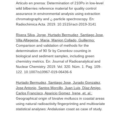
Articulo en prensa: Determination of 210Po in low-level
wild bilberries reference material for quality control
assurance in environmental analysis using extraction
chromatography and ¿-particle spectroscopy.
En:
Radiochimica Acta
. 2019. 10.1515/ract-2019-3141
Rivera Silva, Jorge, Hurtado Bermudez, Santiago Jose,
Villa Alfageme, Maria, Manjon Collado, Guillermo:
Comparison and validation of methods for the
determination of 90 Sr by Cerenkov counting in
biological and sediment samples, including green
chemistry metrics.
En: Journal of Radioanalytical and
Nuclear Chemistry
. 2019. Vol. 320. Núm. 1. Pag. 109-
122. 10.1007/s10967-019-06436-6
Hurtado Bermudez, Santiago Jose, Jurado Gonzalez,
Jose Antonio, Santos Morcillo, Juan Luis, Díaz Amigo,
Carlos Francisco, Aparicio Gomez, Irene, et. al.:
Geographical origin of bivalve molluscs in coastal areas
using natural radioactivity fingerprinting and multivariate
statistical analyses: Andalusian coast as case of study.