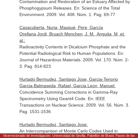
Contamination and Restoration of an Estuary Affected by
Phosphogypsum Releases.
En: Science of the Total
Environment
. 2009. Vol. 408. Núm. 1. Pag. 69-77
Casacuberta, Nuria, Masqué, Pere, García
Orellana,Jordi, Bruach Menchen, J. M., Anguita, M, et.
al.:
Radioactivity Contents in Dicalcium Phosphate and the
Potential Radiological Risk to Human Populations.
En:
Journal of Hazardous Materials
. 2009. Vol. 170. Núm. 2-
3. Pag. 814-823
Hurtado Bermudez, Santiago Jose, Garcia-Tenorio
Garcia-Balmaseda, Rafael, Garcia Leon, Manuel:
Coincidence Summing Corrections in Gamma-Ray
Spectrometry Using Geant4 Code.
En: IEEE
Transactions on Nuclear Science
. 2009. Vol. 56. Núm. 3.
Pag. 1531-1536
Hurtado Bermudez, Santiago Jose:
An Intercomparison of Monte Carlo Codes Used in
Vicerrectorado de Investigación. Universidad de Sevilla. Pabellón de Brasil. Paseo de las
Gamma-Ray Spectrometry.
En: Applied Radiation and