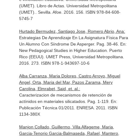
(UMET). Libro de Actas. Universidad Metropolitana
(UMET).
. Sevilla. Afoe. 2016. 156. ISBN 978-84-608-
5745-7
Hurtado Bermudez, Santiago Jose, Romero Abrio, Ana:
Estrategias De Aprendizaje En La Asignatura Física Para
Un Alumno Con Síndrome De Asperger. Pag. 38-46.
En:
New Pedagogical Studies in Higher Education
. Puerto
Rico (EEUU). UMET Press, Universidad Metropolitana.
2016. 273. ISBN 978-1-943697-10-6
Alba Carranza, Maria Dolores, Castro Arroyo, Miguel
Angel, Orta, Maria del Mar, Pazos Zarama, Mery
Carolina, Elmrabet, Said, et. al.:
Caracterizacion de mecanismos de retención de
actínidos en materiales silicatados. Pag. 1-119.
En:
Publicación Técnica 01/2011
. ENRESA. 2011. ISBN
1134-380X
Manjon Collado, Guillermo, Villa Alfageme, Maria,
Garcia-Tenorio Garcia-Balmaseda, Rafael, Mantero,