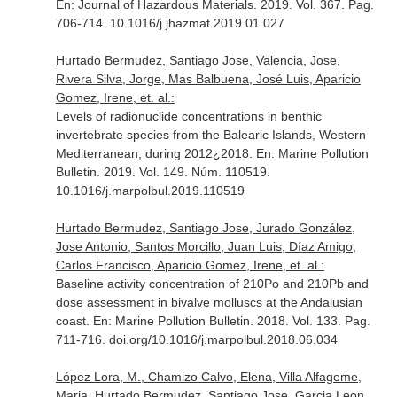
En: Journal of Hazardous Materials
. 2019. Vol. 367. Pag.
706-714. 10.1016/j.jhazmat.2019.01.027
Hurtado Bermudez, Santiago Jose, Valencia, Jose,
Rivera Silva, Jorge, Mas Balbuena, José Luis, Aparicio
Gomez, Irene, et. al.:
Levels of radionuclide concentrations in benthic
invertebrate species from the Balearic Islands, Western
Mediterranean, during 2012¿2018.
En: Marine Pollution
Bulletin
. 2019. Vol. 149. Núm. 110519.
10.1016/j.marpolbul.2019.110519
Hurtado Bermudez, Santiago Jose, Jurado González,
Jose Antonio, Santos Morcillo, Juan Luis, Díaz Amigo,
Carlos Francisco, Aparicio Gomez, Irene, et. al.:
Baseline activity concentration of 210Po and 210Pb and
dose assessment in bivalve molluscs at the Andalusian
coast.
En: Marine Pollution Bulletin
. 2018. Vol. 133. Pag.
711-716. doi.org/10.1016/j.marpolbul.2018.06.034
López Lora, M., Chamizo Calvo, Elena, Villa Alfageme,
Maria, Hurtado Bermudez, Santiago Jose, Garcia Leon,