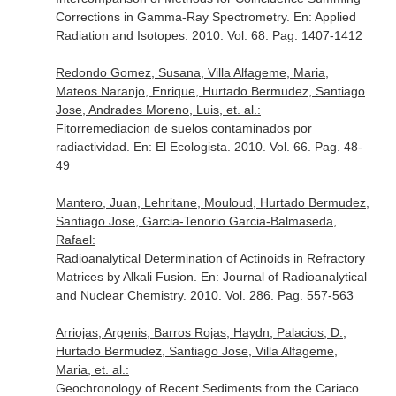
Corrections in Gamma-Ray Spectrometry.
En: Applied
Radiation and Isotopes
. 2010. Vol. 68. Pag. 1407-1412
Redondo Gomez, Susana, Villa Alfageme, Maria,
Mateos Naranjo, Enrique, Hurtado Bermudez, Santiago
Jose, Andrades Moreno, Luis, et. al.:
Fitorremediacion de suelos contaminados por
radiactividad.
En: El Ecologista
. 2010. Vol. 66. Pag. 48-
49
Mantero, Juan, Lehritane, Mouloud, Hurtado Bermudez,
Santiago Jose, Garcia-Tenorio Garcia-Balmaseda,
Rafael:
Radioanalytical Determination of Actinoids in Refractory
Matrices by Alkali Fusion.
En: Journal of Radioanalytical
and Nuclear Chemistry
. 2010. Vol. 286. Pag. 557-563
Arriojas, Argenis, Barros Rojas, Haydn, Palacios, D.,
Hurtado Bermudez, Santiago Jose, Villa Alfageme,
Maria, et. al.:
Geochronology of Recent Sediments from the Cariaco