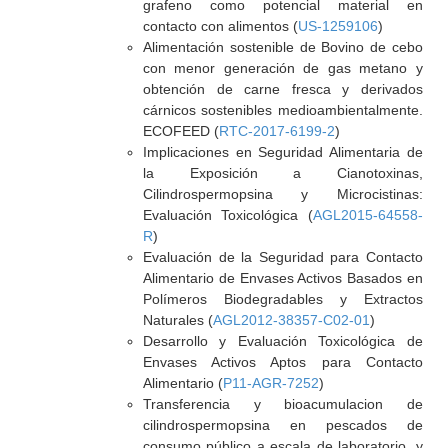
grafeno como potencial material en
contacto con alimentos (
US-1259106
)
Alimentación sostenible de Bovino de cebo
con menor generación de gas metano y
obtención de carne fresca y derivados
cárnicos sostenibles medioambientalmente.
ECOFEED (
RTC-2017-6199-2
)
Implicaciones en Seguridad Alimentaria de
la Exposición a Cianotoxinas,
Cilindrospermopsina y Microcistinas:
Evaluación Toxicológica (
AGL2015-64558-
R
)
Evaluación de la Seguridad para Contacto
Alimentario de Envases Activos Basados en
Polímeros Biodegradables y Extractos
Naturales (
AGL2012-38357-C02-01
)
Desarrollo y Evaluación Toxicológica de
Envases Activos Aptos para Contacto
Alimentario (
P11-AGR-7252
)
Transferencia y bioacumulacion de
cilindrospermopsina en pescados de
consumo público a escala de laboratorio, y