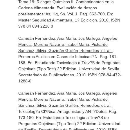
Tema 19: Riesgos Químicos II. Contaminantes en la
Cadena Alimentaria. Evaluación de riesgos
porelementos: As, Hg, Sn. Vol. 1. Pag. 662-700.
En:
Master Seguridad Alimentaria. 1? Edicicion
. 2010. ISBN
978 84 694 2216 8
Cameán Fernández, Ana Maria, Jos Gallego, Angeles
Mencia, Moreno Navarro, Isabel Maria, Pichardo
Sánchez, Silvia, Guzmán Guillén, Remedios, et. al.:
Primeros Auxilios en Casos de Intoxicaci?N. Pag. 181-
188.
En: Estudiando Toxicologia a Trav?S de Preguntas
Objetivas (Tipo Test) 2? Edicion
. Universidad de Sevilla.
Secretariado de Publicaciones. 2010. ISBN 978-84-472-
1288-0
Cameán Fernández, Ana Maria, Jos Gallego, Angeles
Mencia, Moreno Navarro, Isabel Maria, Pichardo
Sánchez, Silvia, Guzmán Guillén, Remedios, et. al.:
Toxicolog?a Cl?Nica. Antagonistas y ANT?Dotos. Pag.
173-180.
En: Estudiando Toxicologia a Trav?S de
Preguntas Objetivas (Tipo Test) 2? Edicion
. Universidad
de Sevilla. Secretariado de Publicaciones. 2010. ISBN