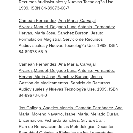
Recursos Audiovisuales y Nuevas Tecnolog?a Use.
1999. ISBN 84-89673-66-7
Cameán Fernández, Ana Maria, Carvajal
Alvarez,Manuel, Delgado Luna,Antonio, Fernandez
Hervas, Maria Jose, Sanchez Burson, Jesus:
Formulacion Magistral. Servicio de Recursos
Audiovisuales y Nuevas Tecnolog?a Use. 1999. ISBN
84-89673-65-9
Cameán Fernández, Ana Maria, Carvajal
Alvarez,Manuel, Delgado Luna,Antonio, Fernandez
Hervas, Maria Jose, Sanchez Burson, Jesus:
Gestion de Medicamentos. Servicio de Recursos
Audiovisuales y Nuevas Tecnolog?a Use. 1999. ISBN
84-89673-64-0
Jos Gallego, Angeles Mencia, Cameán Fernández, Ana
Maria, Moreno Navarro, Isabel Maria, Mellado Durán,
Encarnación, Pichardo Sánchez, Silvia, et. al.:
Plan de Renovacion de las Metodologias Docentes.
Seguridad Quimica y Biologica en los Laboratorios.