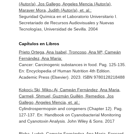
(Autor/a), Jos Gallego, Angeles Mencia (Autor/a),
Maraver Mora, Judith (Autor/a), et. al.:
Seguridad Química en el Laboratorio Universitario I.
Secretariado de Recursos Audiovisuales y Nuevas
Tecnologías, Universidad de Sevilla. 2004
Capítulos en Libros
Prieto Ortega, Ana Isabel, Troncoso, Ana Mª, Cameán
Fernández, Ana Maria:
Cancer: Carcinogenic substances in food. Pag. 125-135.
En: Encyclopedia of Human Nutrition 4th Edition
.
Academic Press (Elsevier). 2023. ISBN 9780128218488
Kokoci¿Ski, Miko¿Aj, Cameán Fernández, Ana Maria,
Carmeli, Shmuel, Guzmán Guillén, Remedios, Jos
Gallego, Angeles Mencia, et. al.:
Cylindrospermopsin and congeners (Chapter 12). Pag.
127-137.
En: Handbook on Cyanobacterial Monitoring
and Cyanotoxin Analysis
. John Wiley & Sons. 2017
Blaha, Ludek, Cameán Fernández, Ana Maria, Fessard,