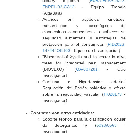
dietary exposure (
EUBA-EFSA-2022-
ENREL-02-GA12
- Equipo Trabajo
(Alta/Baja))
Avances en aspectos cinéticos,
mecanísticos y toxicológicos de
cianotoxinas conducentes a establecer su
seguridad alimentaria y estrategias de
protección para el consumidor (
PID2023-
147444OB-I00
- Equipo de Investigación)
"Biocontrol of Xylella and its vector in olive
trees for integrated pest management
(BIOVEXO)" (
GA-887281
- Otro
Investigador)
Carnitina e Hipertensión arterial:
Regulación del Estrés oxidativo y efecto
sobre la reactividad vascular (
PI020179
-
Investigador)
Contratos con otras entidades:
Soporte teórico para la clasificación ocular
de detergentes V (
5093/0568
-
Investigador)