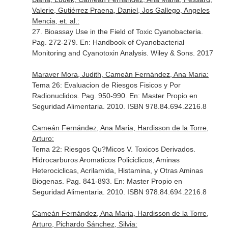
Valerie, Gutiérrez Praena, Daniel, Jos Gallego, Angeles
Mencia, et. al.:
27. Bioassay Use in the Field of Toxic Cyanobacteria.
Pag. 272-279.
En: Handbook of Cyanobacterial
Monitoring and Cyanotoxin Analysis
. Wiley & Sons. 2017
Maraver Mora, Judith, Cameán Fernández, Ana Maria:
Tema 26: Evaluacion de Riesgos Fisicos y Por
Radionuclidos. Pag. 950-990.
En: Master Propio en
Seguridad Alimentaria
. 2010. ISBN 978.84.694.2216.8
Cameán Fernández, Ana Maria, Hardisson de la Torre,
Arturo:
Tema 22: Riesgos Qu?Micos V. Toxicos Derivados.
Hidrocarburos Aromaticos Policiclicos, Aminas
Heterociclicas, Acrilamida, Histamina, y Otras Aminas
Biogenas. Pag. 841-893.
En: Master Propio en
Seguridad Alimentaria
. 2010. ISBN 978.84.694.2216.8
Cameán Fernández, Ana Maria, Hardisson de la Torre,
Arturo, Pichardo Sánchez, Silvia: