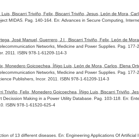
uis, Biscarri Triviño, Felix, Biscarri Triviño, Jesus, León de Mora, Carl
oject MIDAS. Pag. 140-164.
En: Advances in Secure Computing, Internet
ga, José Manuel, Guerrero, J.I., Biscarri Triviño, Felix, León de Mora
 Telecommunication Networks, Medicine and Power Supplies. Pag. 177-
her. 2011. ISBN 978-1-61209-114-3
Felix, Monedero Goicoechea, Íñigo Luis, León de Mora, Carlos, Elena Or
 Telecommunication Networks, Medicine and Power Supplies. Pag. 177-
ience Publishers, Incor. 2011. ISBN 978-1-61209-114-3
ri Triviño, Felix, Monedero Goicoechea, Íñigo Luis, Biscarri Triviño, Jes
t Decission Making in a Power Utility Database. Pag. 103-118.
En: Ent
2010. ISBN 978-1-61520-625-4
tion of 13 different diseases.
En: Engineering Applications Of Artificial 