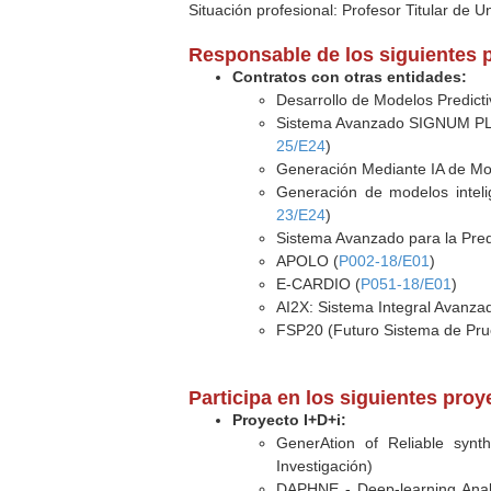
Situación profesional: Profesor Titular de U
Responsable de los siguientes 
Contratos con otras entidades:
Desarrollo de Modelos Predict
Sistema Avanzado SIGNUM PLUS
25/E24
)
Generación Mediante IA de Mod
Generación de modelos intel
23/E24
)
Sistema Avanzado para la Pre
APOLO (
P002-18/E01
)
E-CARDIO (
P051-18/E01
)
AI2X: Sistema Integral Avanza
FSP20 (Futuro Sistema de Pru
Participa en los siguientes pro
Proyecto I+D+i:
GenerAtion of Reliable syn
Investigación)
DAPHNE - Deep-learning Analy