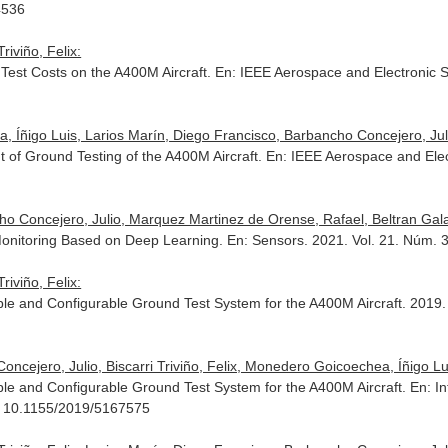
4536
iviño, Felix:
 Test Costs on the A400M Aircraft.
En: IEEE Aerospace and Electronic
a, Íñigo Luis, Larios Marín, Diego Francisco, Barbancho Concejero, Jul
of Ground Testing of the A400M Aircraft.
En: IEEE Aerospace and Ele
o Concejero, Julio, Marquez Martinez de Orense, Rafael, Beltran Gala
Monitoring Based on Deep Learning.
En: Sensors
. 2021. Vol. 21. Núm.
iviño, Felix:
ble and Configurable Ground Test System for the A400M Aircraft. 2019
ncejero, Julio, Biscarri Triviño, Felix, Monedero Goicoechea, Íñigo Lu
ble and Configurable Ground Test System for the A400M Aircraft.
En: I
. 10.1155/2019/5167575