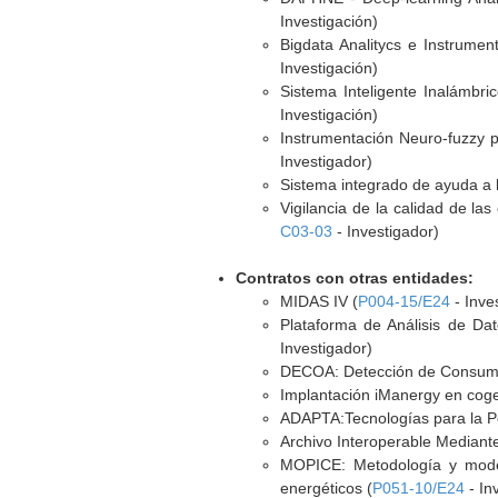
Investigación)
Bigdata Analitycs e Instrumen
Investigación)
Sistema Inteligente Inalámbri
Investigación)
Instrumentación Neuro-fuzzy par
Investigador)
Sistema integrado de ayuda a 
Vigilancia de la calidad de la
C03-03
- Investigador)
Contratos con otras entidades:
MIDAS IV (
P004-15/E24
- Inve
Plataforma de Análisis de Dat
Investigador)
DECOA: Detección de Consumos 
Implantación iManergy en cog
ADAPTA:Tecnologías para la Per
Archivo Interoperable Mediant
MOPICE: Metodología y modeli
energéticos (
P051-10/E24
- In