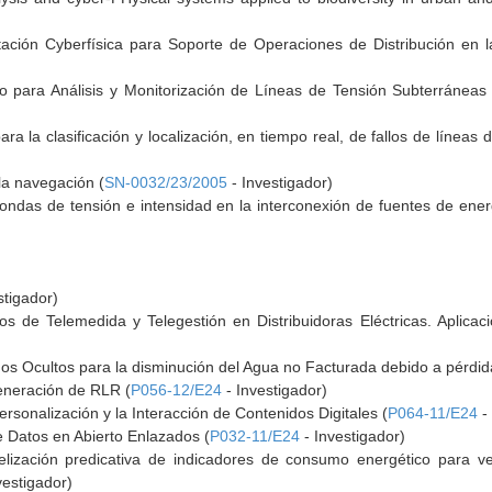
tación Cyberfísica para Soporte de Operaciones de Distribución en l
co para Análisis y Monitorización de Líneas de Tensión Subterráneas
a la clasificación y localización, en tiempo real, de fallos de líneas de
la navegación (
SN-0032/23/2005
- Investigador)
s ondas de tensión e intensidad en la interconexión de fuentes de energ
stigador)
os de Telemedida y Telegestión en Distribuidoras Eléctricas. Aplica
Ocultos para la disminución del Agua no Facturada debido a pérdida
eneración de RLR (
P056-12/E24
- Investigador)
sonalización y la Interacción de Contenidos Digitales (
P064-11/E24
- 
e Datos en Abierto Enlazados (
P032-11/E24
- Investigador)
zación predicativa de indicadores de consumo energético para ver
vestigador)