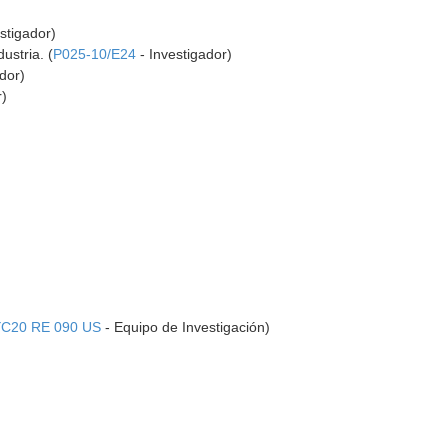
stigador)
ustria. (
P025-10/E24
- Investigador)
dor)
r)
C20 RE 090 US
- Equipo de Investigación)