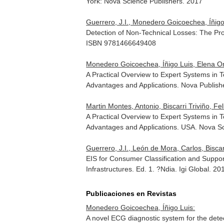
York: Nova Science Publishers. 2017
Guerrero, J.I., Monedero Goicoechea, Íñigo L
Detection of Non-Technical Losses: The Pr
ISBN 9781466649408
Monedero Goicoechea, Íñigo Luis, Elena Orte
A Practical Overview to Expert Systems in
Advantages and Applications
. Nova Publis
Martin Montes, Antonio, Biscarri Triviño, 
A Practical Overview to Expert Systems in
Advantages and Applications
. USA. Nova Sc
Guerrero, J.I., León de Mora, Carlos, Biscar
EIS for Consumer Classification and Suppor
Infrastructures
. Ed. 1. ?Ndia. Igi Global. 
Publicaciones en Revistas
Monedero Goicoechea, Íñigo Luis:
A novel ECG diagnostic system for the detec