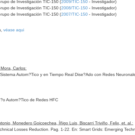
Grupo de Investigación TIC-150 (
2009/TIC-150
- Investigador)
Grupo de Investigación TIC-150 (
2008/TIC-150
- Investigador)
Grupo de Investigación TIC-150 (
2007/TIC-150
- Investigador)
s,
véase aqui
 Mora, Carlos:
s: Sistema Autom?Tico y en Tiempo Real Dise?Ado con Redes Neuronale
ise?o Autom?Tico de Redes HFC
tonio, Monedero Goicoechea, Íñigo Luis, Biscarri Triviño, Felix, et. al.:
chnical Losses Reduction. Pag. 1-22.
En: Smart Grids: Emerging Techn