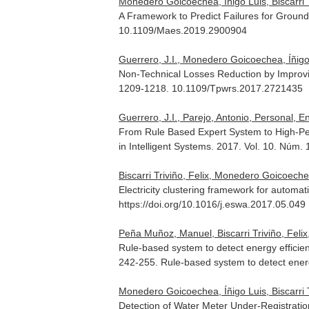
Monedero Goicoechea, Íñigo Luis, Biscarri T
A Framework to Predict Failures for Ground 
10.1109/Maes.2019.2900904
Guerrero, J.I., Monedero Goicoechea, Íñigo L
Non-Technical Losses Reduction by Improvin
1209-1218. 10.1109/Tpwrs.2017.2721435
Guerrero, J.I., Parejo, Antonio, Personal, En
From Rule Based Expert System to High-Pe
in Intelligent Systems
. 2017. Vol. 10. Núm.
Biscarri Triviño, Felix, Monedero Goicoeche
Electricity clustering framework for automat
https://doi.org/10.1016/j.eswa.2017.05.049
Peña Muñoz, Manuel, Biscarri Triviño, Feli
Rule-based system to detect energy efficie
242-255. Rule-based system to detect energ
Monedero Goicoechea, Íñigo Luis, Biscarri 
Detection of Water Meter Under-Registration