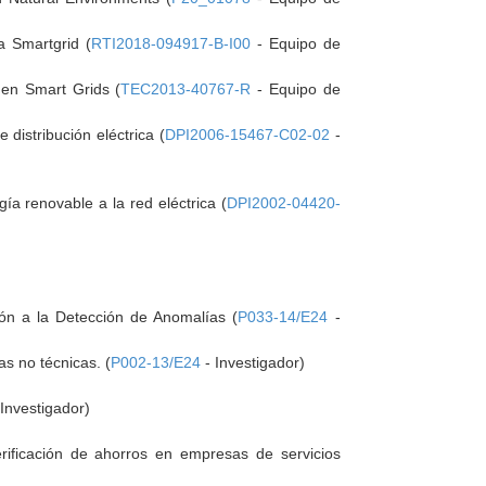
a Smartgrid (
RTI2018-094917-B-I00
- Equipo de
 en Smart Grids (
TEC2013-40767-R
- Equipo de
 distribución eléctrica (
DPI2006-15467-C02-02
-
ía renovable a la red eléctrica (
DPI2002-04420-
ción a la Detección de Anomalías (
P033-14/E24
-
s no técnicas. (
P002-13/E24
- Investigador)
Investigador)
ificación de ahorros en empresas de servicios