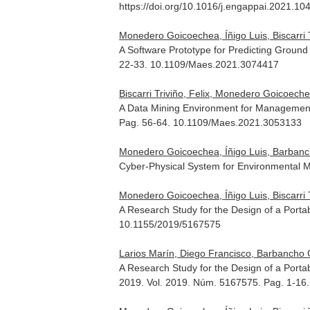
https://doi.org/10.1016/j.engappai.2021.10
Monedero Goicoechea, Íñigo Luis, Biscarri Tr
A Software Prototype for Predicting Ground
22-33. 10.1109/Maes.2021.3074417
Biscarri Triviño, Felix, Monedero Goicoeche
A Data Mining Environment for Management 
Pag. 56-64. 10.1109/Maes.2021.3053133
Monedero Goicoechea, Íñigo Luis, Barbanch
Cyber-Physical System for Environmental 
Monedero Goicoechea, Íñigo Luis, Biscarri Tr
A Research Study for the Design of a Porta
10.1155/2019/5167575
Larios Marín, Diego Francisco, Barbancho Co
A Research Study for the Design of a Porta
2019. Vol. 2019. Núm. 5167575. Pag. 1-16