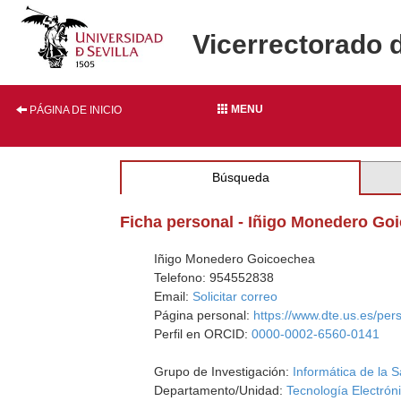
Vicerrectorado 
MENU
PÁGINA DE INICIO
Búsqueda
Ficha personal - Iñigo Monedero Go
Iñigo Monedero Goicoechea
Telefono: 954552838
Email:
Solicitar correo
Página personal:
https://www.dte.us.es/per
Perfil en ORCID:
0000-0002-6560-0141
Grupo de Investigación:
Informática de la S
Departamento/Unidad:
Tecnología Electrón