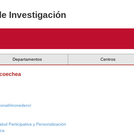
de Investigación
Departamentos
Centros
icoechea
sonal/imonedero/
alud Participativa y Personalización
ica