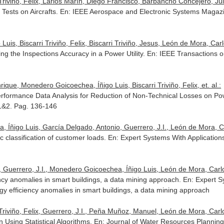
riviño, Felix, Larios Marín, Diego Francisco, Barbancho Concejero, Jul
Tests on Aircrafts.
En: IEEE Aerospace and Electronic Systems Magaz
uis, Biscarri Triviño, Felix, Biscarri Triviño, Jesus, León de Mora, Carl
g the Inspections Accuracy in a Power Utility.
En: IEEE Transactions 
rique, Monedero Goicoechea, Íñigo Luis, Biscarri Triviño, Felix, et. al.:
rformance Data Analysis for Reduction of Non-Technical Losses on Po
 1&2. Pag. 136-146
a, Íñigo Luis, García Delgado, Antonio, Guerrero, J.I., León de Mora, C
ic classification of customer loads.
En: Expert Systems With Application
x, Guerrero, J.I., Monedero Goicoechea, Íñigo Luis, León de Mora, Carl
ncy anomalies in smart buildings, a data mining approach.
En: Expert S
y efficiency anomalies in smart buildings, a data mining approach
Triviño, Felix, Guerrero, J.I., Peña Muñoz, Manuel, León de Mora, Carl
 Using Statistical Algorithms.
En: Journal of Water Resources Planni