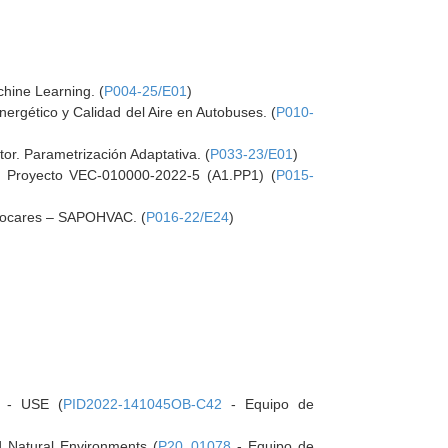
hine Learning. (
P004-25/E01
)
gético y Calidad del Aire en Autobuses. (
P010-
r. Parametrización Adaptativa. (
P033-23/E01
)
. Proyecto VEC-010000-2022-5 (A1.PP1) (
P015-
utocares – SAPOHVAC. (
P016-22/E24
)
s - USE (
PID2022-141045OB-C42
- Equipo de
d Natural Environments (
P20_01078
- Equipo de