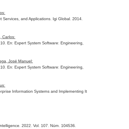
os:
 Services, and Applications
. Igi Global. 2014.
, Carlos:
210.
En: Expert System Software: Engineering,
tega, José Manuel:
210.
En: Expert System Software: Engineering,
us:
erprise Information Systems and Implementing It
Intelligence
. 2022. Vol. 107. Núm. 104536.