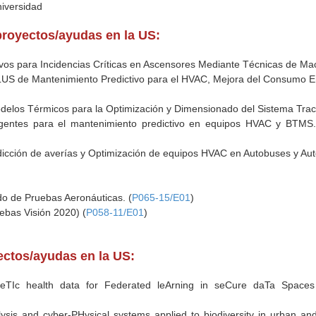
niversidad
proyectos/ayudas en la US:
ivos para Incidencias Críticas en Ascensores Mediante Técnicas de Mac
 de Mantenimiento Predictivo para el HVAC, Mejora del Consumo Ener
elos Térmicos para la Optimización y Dimensionado del Sistema Tracto
igentes para el mantenimiento predictivo en equipos HVAC y BTMS
dicción de averías y Optimización de equipos HVAC en Autobuses y A
do de Pruebas Aeronáuticas. (
P065-15/E01
)
ebas Visión 2020) (
P058-11/E01
)
yectos/ayudas en la US:
theTIc health data for Federated leArning in seCure daTa Space
sis and cyber-PHysical systems applied to biodiversity in urban an