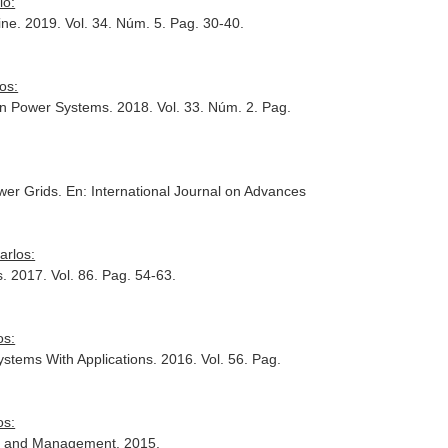
io:
ine
. 2019. Vol. 34. Núm. 5. Pag. 30-40.
os:
on Power Systems
. 2018. Vol. 33. Núm. 2. Pag.
wer Grids.
En: International Journal on Advances
arlos:
s
. 2017. Vol. 86. Pag. 54-63.
os:
ystems With Applications
. 2016. Vol. 56. Pag.
os:
ng and Management
. 2015.