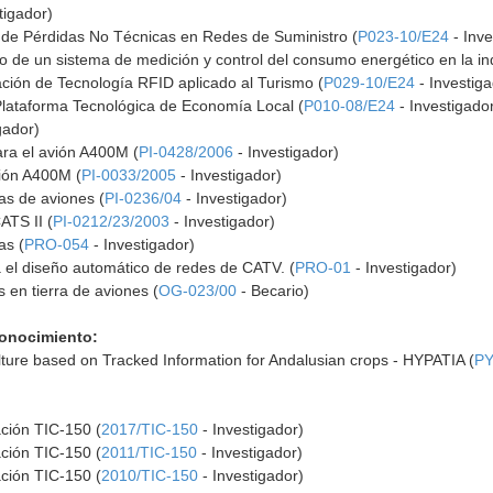
tigador)
de Pérdidas No Técnicas en Redes de Suministro (
P023-10/E24
- Inve
de un sistema de medición y control del consumo energético en la ind
ión de Tecnología RFID aplicado al Turismo (
P029-10/E24
- Investiga
Plataforma Tecnológica de Economía Local (
P010-08/E24
- Investigado
gador)
ra el avión A400M (
PI-0428/2006
- Investigador)
ión A400M (
PI-0033/2005
- Investigador)
as de aviones (
PI-0236/04
- Investigador)
ATS II (
PI-0212/23/2003
- Investigador)
as (
PRO-054
- Investigador)
el diseño automático de redes de CATV. (
PRO-01
- Investigador)
 en tierra de aviones (
OG-023/00
- Becario)
Conocimiento:
lture based on Tracked Information for Andalusian crops - HYPATIA (
PY
ación TIC-150 (
2017/TIC-150
- Investigador)
ación TIC-150 (
2011/TIC-150
- Investigador)
ación TIC-150 (
2010/TIC-150
- Investigador)