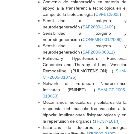
Convenio de colaboración en materia de
apoyo a la transferencia tecnológica en el
campo de la biotecnología (
CVFB12/005
)
Sensibilidad al oxígeno y
neurodegeneración (
SAF2009-12409
)
Sensibilidad al oxígeno y
neurodegeneración (
CONFMB-001/2006
)
Sensibilidad al oxígeno y
neurodegeneración (
SAF2006-08311
)
Pulmonary Hypertension: Functional
Genomics and Therapy ol Lung Vascular
Remodelling (PULMOTENSION) (
LSHM-
CT-2005-018725
)
Network of European Neuroscience
Institutes (ENINET) (
LSHM-CT-2005-
019063
)
Mecanismos moleculares y celulares de la
respuesta del músculo liso vascular a la
hipoxia; implicaciones fisiopatológicas y en
la reperfusión de órganos (
1FD97-1614
)
Estancias de doctores y tecnólogos
extranjeros en España (
SB2000-0100
)