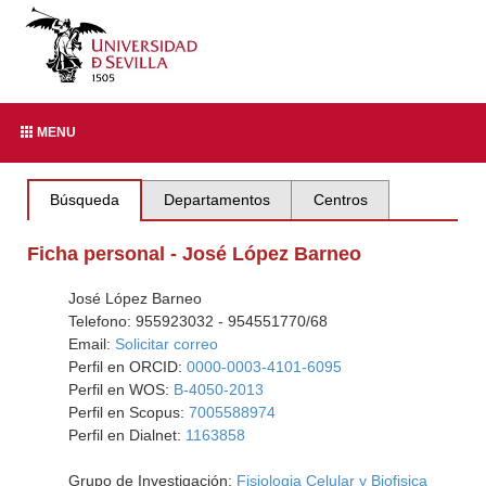
MENU
Búsqueda
Departamentos
Centros
Ficha personal - José López Barneo
José López Barneo
Telefono: 955923032 - 954551770/68
Email:
Solicitar correo
Perfil en ORCID:
0000-0003-4101-6095
Perfil en WOS:
B-4050-2013
Perfil en Scopus:
7005588974
Perfil en Dialnet:
1163858
Grupo de Investigación:
Fisiologia Celular y Biofisica