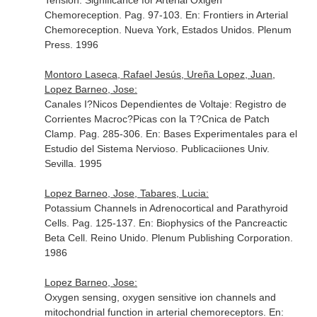
Tension: Significance for Arterial Oxigen
Chemoreception. Pag. 97-103.
En: Frontiers in Arterial
Chemoreception
. Nueva York, Estados Unidos. Plenum
Press. 1996
Montoro Laseca, Rafael Jesús, Ureña Lopez, Juan,
Lopez Barneo, Jose:
Canales I?Nicos Dependientes de Voltaje: Registro de
Corrientes Macroc?Picas con la T?Cnica de Patch
Clamp. Pag. 285-306.
En: Bases Experimentales para el
Estudio del Sistema Nervioso
. Publicaciiones Univ.
Sevilla. 1995
Lopez Barneo, Jose, Tabares, Lucia:
Potassium Channels in Adrenocortical and Parathyroid
Cells. Pag. 125-137.
En: Biophysics of the Pancreactic
Beta Cell
. Reino Unido. Plenum Publishing Corporation.
1986
Lopez Barneo, Jose:
Oxygen sensing, oxygen sensitive ion channels and
mitochondrial function in arterial chemoreceptors. En: