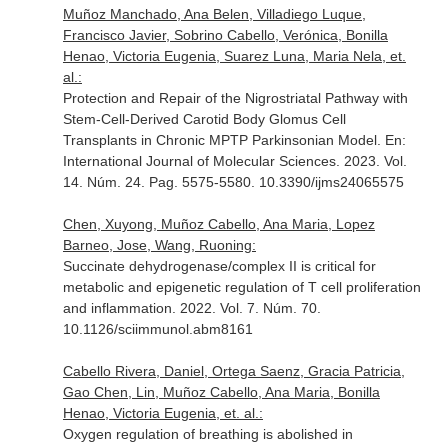
Muñoz Manchado, Ana Belen, Villadiego Luque,
Francisco Javier, Sobrino Cabello, Verónica, Bonilla
Henao, Victoria Eugenia, Suarez Luna, Maria Nela, et.
al.:
Protection and Repair of the Nigrostriatal Pathway with
Stem-Cell-Derived Carotid Body Glomus Cell
Transplants in Chronic MPTP Parkinsonian Model.
En:
International Journal of Molecular Sciences
. 2023. Vol.
14. Núm. 24. Pag. 5575-5580. 10.3390/ijms24065575
Chen, Xuyong, Muñoz Cabello, Ana Maria, Lopez
Barneo, Jose, Wang, Ruoning:
Succinate dehydrogenase/complex II is critical for
metabolic and epigenetic regulation of T cell proliferation
and inflammation. 2022. Vol. 7. Núm. 70.
10.1126/sciimmunol.abm8161
Cabello Rivera, Daniel, Ortega Saenz, Gracia Patricia,
Gao Chen, Lin, Muñoz Cabello, Ana Maria, Bonilla
Henao, Victoria Eugenia, et. al.:
Oxygen regulation of breathing is abolished in