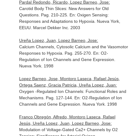
Pardal Redondo, Ricardo, Lopez Barneo, Jose:
Carotid Body Thin Slices: New Answers for Old
Questions. Pag. 210-225.
En: Oxigen Sensing:
Responses and Adaptations to Hypoxia
. Nueva York,
EEUU. Marcel Dekker Inc. 2003
Ureña Lopez, Juan, Lopez Barneo, Jose:
Calcium Channels, Cytosolic Calcium and the Vasomotor
Responses to Hypoxia. Pag. 255-270.
En: O2-
Regulation of Ion Channels and Gene Expression
.
Nueva York. 1998
Lopez Barneo, Jose, Montoro Laseca, Rafael Jesús,
Ortega Saenz, Gracia Patricia, Ureña Lopez, Juan:
Oxygen -Regulated Ion Channels: Functional Roles and
Mechanisms. Pag. 127-144.
En: O2-Regulation of Ion
Channels and Gene Expression
. Nueva York. 1998
Franco Obregón, Alfredo, Montoro Laseca, Rafael
Jesús, Ureña Lopez, Juan, Lopez Barneo, Jose:
Modulation of Voltage-Gated Ca2+ Channels by O2