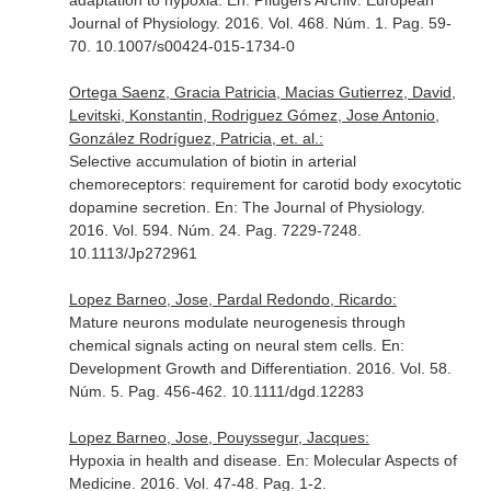
adaptation to hypoxia.
En: Pflugers Archiv: European
Journal of Physiology
. 2016. Vol. 468. Núm. 1. Pag. 59-
70. 10.1007/s00424-015-1734-0
Ortega Saenz, Gracia Patricia, Macias Gutierrez, David,
Levitski, Konstantin, Rodriguez Gómez, Jose Antonio,
González Rodríguez, Patricia, et. al.:
Selective accumulation of biotin in arterial
chemoreceptors: requirement for carotid body exocytotic
dopamine secretion.
En: The Journal of Physiology
.
2016. Vol. 594. Núm. 24. Pag. 7229-7248.
10.1113/Jp272961
Lopez Barneo, Jose, Pardal Redondo, Ricardo:
Mature neurons modulate neurogenesis through
chemical signals acting on neural stem cells.
En:
Development Growth and Differentiation
. 2016. Vol. 58.
Núm. 5. Pag. 456-462. 10.1111/dgd.12283
Lopez Barneo, Jose, Pouyssegur, Jacques:
Hypoxia in health and disease.
En: Molecular Aspects of
Medicine
. 2016. Vol. 47-48. Pag. 1-2.