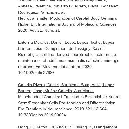
Sobrino Cabello, Verónica, Platero Luengo, Aida,
Annese, Valentina, Navarro Guerrero, Elena, González
Rodríguez, Patricia, et. al.:
Neurotransmitter Modulation of Carotid Body Germinal
Niche.
En: International Journal of Molecular Sciences
.
2020. Vol. 21. Núm. 21
Enterría Morales, Daniel, Lopez Lopez, Ivette, Lopez
Barneo, Jose, D'anglemont de Tassigny, Xavier:
Role of glial cell line-derived neurotrophic factor in the
maintenance of adult mesencephalic catecholaminergic
neurons.
En: Movement disorders
. 2020.
10.1002/mds.27986
Cabello Rivera, Daniel, Sarmiento Soto, Helia, Lopez
Barneo, Jose, Muñoz Cabello, Ana Maria:
Mitochondrial Complex I Function Is Essential for Neural
Stem/Progenitor Cells Proliferation and Differentiation.
En: Frontiers in Neuroscience
. 2019. Vol. 13:664.
10.3389/fnins.2019.00664
Dong, C, Helton, Es, Zhou, P, Ouyang, X, D'anglemont