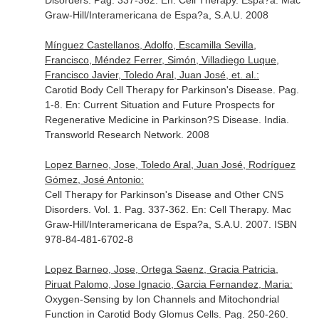
Disorders. Pag. 337-362.
En: Cell Therapy
. Espa?a. Mac
Graw-Hill/Interamericana de Espa?a, S.A.U. 2008
Mínguez Castellanos, Adolfo, Escamilla Sevilla,
Francisco, Méndez Ferrer, Simón, Villadiego Luque,
Francisco Javier, Toledo Aral, Juan José, et. al.:
Carotid Body Cell Therapy for Parkinson's Disease. Pag.
1-8.
En: Current Situation and Future Prospects for
Regenerative Medicine in Parkinson?S Disease
. India.
Transworld Research Network. 2008
Lopez Barneo, Jose, Toledo Aral, Juan José, Rodríguez
Gómez, José Antonio:
Cell Therapy for Parkinson's Disease and Other CNS
Disorders. Vol. 1. Pag. 337-362.
En: Cell Therapy
. Mac
Graw-Hill/Interamericana de Espa?a, S.A.U. 2007. ISBN
978-84-481-6702-8
Lopez Barneo, Jose, Ortega Saenz, Gracia Patricia,
Piruat Palomo, Jose Ignacio, Garcia Fernandez, Maria:
Oxygen-Sensing by Ion Channels and Mitochondrial
Function in Carotid Body Glomus Cells. Pag. 250-260.