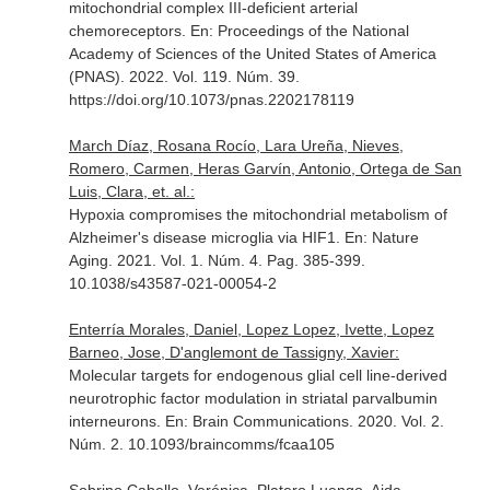
mitochondrial complex III-deficient arterial
chemoreceptors.
En: Proceedings of the National
Academy of Sciences of the United States of America
(PNAS)
. 2022. Vol. 119. Núm. 39.
https://doi.org/10.1073/pnas.2202178119
March Díaz, Rosana Rocío, Lara Ureña, Nieves,
Romero, Carmen, Heras Garvín, Antonio, Ortega de San
Luis, Clara, et. al.:
Hypoxia compromises the mitochondrial metabolism of
Alzheimer's disease microglia via HIF1.
En: Nature
Aging
. 2021. Vol. 1. Núm. 4. Pag. 385-399.
10.1038/s43587-021-00054-2
Enterría Morales, Daniel, Lopez Lopez, Ivette, Lopez
Barneo, Jose, D'anglemont de Tassigny, Xavier:
Molecular targets for endogenous glial cell line-derived
neurotrophic factor modulation in striatal parvalbumin
interneurons.
En: Brain Communications
. 2020. Vol. 2.
Núm. 2. 10.1093/braincomms/fcaa105