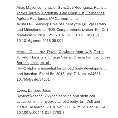
Arias Mayenco, Ignacio, González Rodríguez, Patricia,
Torres Torrelo, Hortensia, Gao Chen, Lin, Fernández
Agüera Rodríguez, Mª Carmen, et. al.:
Acute O-2 Sensing: Role of Coenzyme QH(2)/Q Ratio
and Mitochondrial ROS Compartmentalization.
En: Cell
Metabolism
. 2018. Vol. 28. Núm. 1. Pag. 145-158.
10.1016/j.cmet.2018.05.009
Macias Gutierrez, David, Cowburn, Andrew S, Torres
Torrelo, Hortensia, Ortega Saenz, Gracia Patricia, Lopez
Barneo, Jose, et. al.:
HIF-2 alpha is essential for carotid body development
and function.
En: eLife
. 2018. Vol. 7. Núm. e34681.
10.7554/elife.34681
Lopez Barneo, Jose:
Review/Reseña: Oxygen sensing and stem cell
activation in the hypoxic carotid body.
En: Cell and
Tissue Research
. 2018. Vol. 372. Núm. 2. Pag. 417-425.
10.1007/s00441-017-2783-9