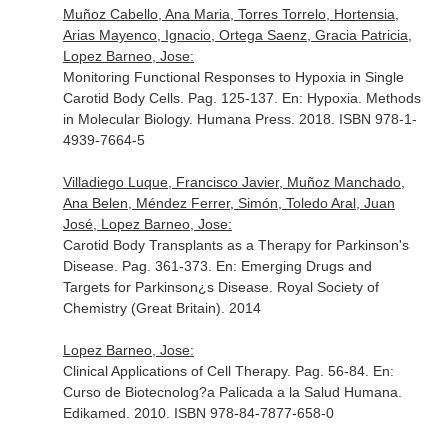
Muñoz Cabello, Ana Maria, Torres Torrelo, Hortensia,
Arias Mayenco, Ignacio, Ortega Saenz, Gracia Patricia,
Lopez Barneo, Jose:
Monitoring Functional Responses to Hypoxia in Single
Carotid Body Cells. Pag. 125-137.
En: Hypoxia. Methods
in Molecular Biology
. Humana Press. 2018. ISBN 978-1-
4939-7664-5
Villadiego Luque, Francisco Javier, Muñoz Manchado,
Ana Belen, Méndez Ferrer, Simón, Toledo Aral, Juan
José, Lopez Barneo, Jose:
Carotid Body Transplants as a Therapy for Parkinson's
Disease. Pag. 361-373.
En: Emerging Drugs and
Targets for Parkinson¿s Disease
. Royal Society of
Chemistry (Great Britain). 2014
Lopez Barneo, Jose:
Clinical Applications of Cell Therapy. Pag. 56-84.
En:
Curso de Biotecnolog?a Palicada a la Salud Humana
.
Edikamed. 2010. ISBN 978-84-7877-658-0