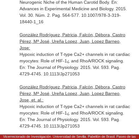
Neurogenic Niche of the Human Carotid Body.
En:
Advances in Experimental Medicine and Biology
. 2015.
Vol. 30. Núm. 2. Pag. 564-577. 10.1007/978-3-319-
18440-1_16
González Rodríguez, Patricia, Falcón, Débora, Castro
Pérez, Mª José, Ureña Lopez, Juan, Lopez Barneo,
Jose:
Hypoxic induction of T-type Ca2+ channels in rat cardiac
myocytes: Role of HIF-1¿ and RhoA/ROCK signaling.
En: The Journal of Physiology
. 2015. Vol. 593. Pag.
4729-4745. 10.1113/Jp271053
González Rodríguez, Patricia, Falcón, Débora, Castro
Pérez, Mª José, Ureña Lopez, Juan, Lopez Barneo,
Jose, et. al.:
Hypoxic induction of T-type Ca2+ channels in rat cardiac
myocytes: Role of HIF-1¿ and RhoA/ROCK signaling.
En: The Journal of Physiology
. 2015. Vol. 593. Pag.
4729-4745. 10.1113/Jp271053
Vicerrectorado de Investigación. Universidad de Sevilla. Pabellón de Brasil. Paseo de las