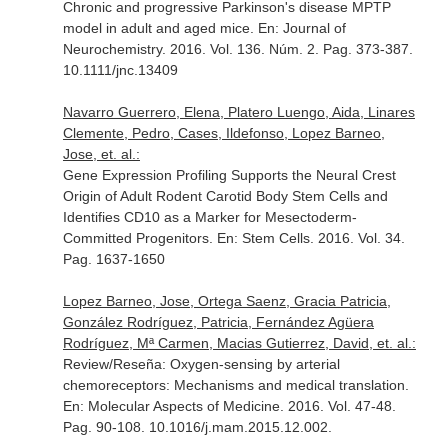
Chronic and progressive Parkinson's disease MPTP
model in adult and aged mice.
En: Journal of
Neurochemistry
. 2016. Vol. 136. Núm. 2. Pag. 373-387.
10.1111/jnc.13409
Navarro Guerrero, Elena, Platero Luengo, Aida, Linares
Clemente, Pedro, Cases, Ildefonso, Lopez Barneo,
Jose, et. al.:
Gene Expression Profiling Supports the Neural Crest
Origin of Adult Rodent Carotid Body Stem Cells and
Identifies CD10 as a Marker for Mesectoderm-
Committed Progenitors.
En: Stem Cells
. 2016. Vol. 34.
Pag. 1637-1650
Lopez Barneo, Jose, Ortega Saenz, Gracia Patricia,
González Rodríguez, Patricia, Fernández Agüera
Rodríguez, Mª Carmen, Macias Gutierrez, David, et. al.:
Review/Reseña: Oxygen-sensing by arterial
chemoreceptors: Mechanisms and medical translation.
En: Molecular Aspects of Medicine
. 2016. Vol. 47-48.
Pag. 90-108. 10.1016/j.mam.2015.12.002.