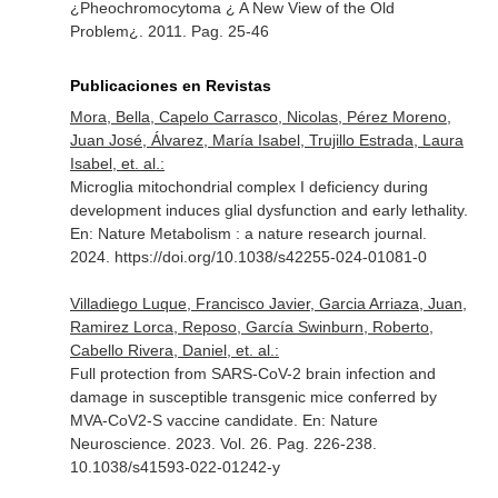
¿Pheochromocytoma ¿ A New View of the Old
Problem¿. 2011. Pag. 25-46
Publicaciones en Revistas
Mora, Bella, Capelo Carrasco, Nicolas, Pérez Moreno,
Juan José, Álvarez, María Isabel, Trujillo Estrada, Laura
Isabel, et. al.:
Microglia mitochondrial complex I deficiency during
development induces glial dysfunction and early lethality.
En: Nature Metabolism : a nature research journal
.
2024. https://doi.org/10.1038/s42255-024-01081-0
Villadiego Luque, Francisco Javier, Garcia Arriaza, Juan,
Ramirez Lorca, Reposo, García Swinburn, Roberto,
Cabello Rivera, Daniel, et. al.:
Full protection from SARS-CoV-2 brain infection and
damage in susceptible transgenic mice conferred by
MVA-CoV2-S vaccine candidate.
En: Nature
Neuroscience
. 2023. Vol. 26. Pag. 226-238.
10.1038/s41593-022-01242-y