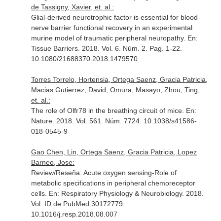
de Tassigny, Xavier, et. al.:
Glial-derived neurotrophic factor is essential for blood-
nerve barrier functional recovery in an experimental
murine model of traumatic peripheral neuropathy.
En:
Tissue Barriers
. 2018. Vol. 6. Núm. 2. Pag. 1-22.
10.1080/21688370.2018.1479570
Torres Torrelo, Hortensia, Ortega Saenz, Gracia Patricia,
Macias Gutierrez, David, Omura, Masayo, Zhou, Ting,
et. al.:
The role of Olfr78 in the breathing circuit of mice.
En:
Nature
. 2018. Vol. 561. Núm. 7724. 10.1038/s41586-
018-0545-9
Gao Chen, Lin, Ortega Saenz, Gracia Patricia, Lopez
Barneo, Jose:
Review/Reseña: Acute oxygen sensing-Role of
metabolic specifications in peripheral chemoreceptor
cells.
En: Respiratory Physiology & Neurobiology
. 2018.
Vol. ID de PubMed:30172779.
10.1016/j.resp.2018.08.007