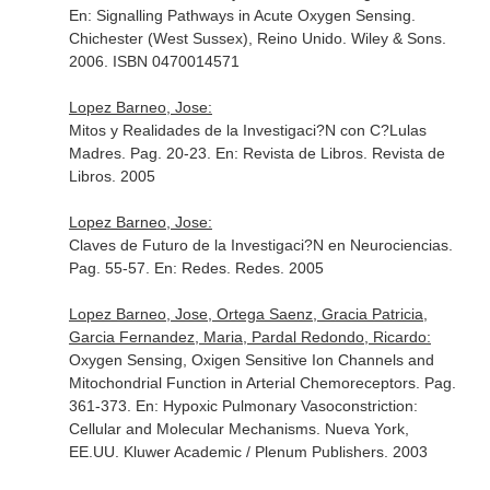
En: Signalling Pathways in Acute Oxygen Sensing
.
Chichester (West Sussex), Reino Unido. Wiley & Sons.
2006. ISBN 0470014571
Lopez Barneo, Jose:
Mitos y Realidades de la Investigaci?N con C?Lulas
Madres. Pag. 20-23.
En: Revista de Libros
. Revista de
Libros. 2005
Lopez Barneo, Jose:
Claves de Futuro de la Investigaci?N en Neurociencias.
Pag. 55-57.
En: Redes
. Redes. 2005
Lopez Barneo, Jose, Ortega Saenz, Gracia Patricia,
Garcia Fernandez, Maria, Pardal Redondo, Ricardo:
Oxygen Sensing, Oxigen Sensitive Ion Channels and
Mitochondrial Function in Arterial Chemoreceptors. Pag.
361-373.
En: Hypoxic Pulmonary Vasoconstriction:
Cellular and Molecular Mechanisms
. Nueva York,
EE.UU. Kluwer Academic / Plenum Publishers. 2003