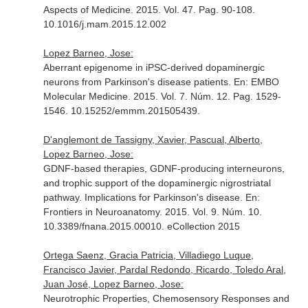
Aspects of Medicine
. 2015. Vol. 47. Pag. 90-108.
10.1016/j.mam.2015.12.002
Lopez Barneo, Jose:
Aberrant epigenome in iPSC-derived dopaminergic
neurons from Parkinson's disease patients.
En: EMBO
Molecular Medicine
. 2015. Vol. 7. Núm. 12. Pag. 1529-
1546. 10.15252/emmm.201505439.
D'anglemont de Tassigny, Xavier, Pascual, Alberto,
Lopez Barneo, Jose:
GDNF-based therapies, GDNF-producing interneurons,
and trophic support of the dopaminergic nigrostriatal
pathway. Implications for Parkinson's disease.
En:
Frontiers in Neuroanatomy
. 2015. Vol. 9. Núm. 10.
10.3389/fnana.2015.00010. eCollection 2015
Ortega Saenz, Gracia Patricia, Villadiego Luque,
Francisco Javier, Pardal Redondo, Ricardo, Toledo Aral,
Juan José, Lopez Barneo, Jose:
Neurotrophic Properties, Chemosensory Responses and