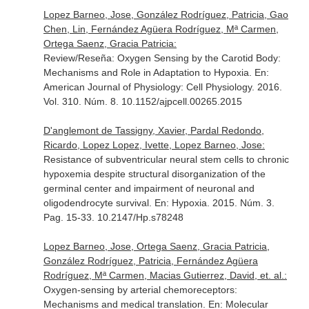
Lopez Barneo, Jose, González Rodríguez, Patricia, Gao
Chen, Lin, Fernández Agüera Rodríguez, Mª Carmen,
Ortega Saenz, Gracia Patricia:
Review/Reseña: Oxygen Sensing by the Carotid Body:
Mechanisms and Role in Adaptation to Hypoxia.
En:
American Journal of Physiology: Cell Physiology
. 2016.
Vol. 310. Núm. 8. 10.1152/ajpcell.00265.2015
D'anglemont de Tassigny, Xavier, Pardal Redondo,
Ricardo, Lopez Lopez, Ivette, Lopez Barneo, Jose:
Resistance of subventricular neural stem cells to chronic
hypoxemia despite structural disorganization of the
germinal center and impairment of neuronal and
oligodendrocyte survival.
En: Hypoxia
. 2015. Núm. 3.
Pag. 15-33. 10.2147/Hp.s78248
Lopez Barneo, Jose, Ortega Saenz, Gracia Patricia,
González Rodríguez, Patricia, Fernández Agüera
Rodríguez, Mª Carmen, Macias Gutierrez, David, et. al.:
Oxygen-sensing by arterial chemoreceptors:
Mechanisms and medical translation.
En: Molecular