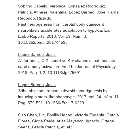
Sobrino Cabello, Verónica, González Rodríguez,
Patricia, Annese, Valentina, Lopez Barneo, Jose, Pardal
Redondo, Ricardo:
Fast neurogenesis from carotid body quiescent
neuroblasts accelerates adaptation to hypoxia.
En:
Embo Reports
. 2018. Vol. 19. Núm. 3.
10.15252/embr.201744598
Lopez Barneo, Jose:
All for one ¿ O 2 -sensitive K + channels that mediate
carotid body activation.
En: The Journal of Physiology
.
2018. Pag. 1-2. 10.1113/Jp275591.
Lopez Barneo, Jose:
Sdhd ablation promotes thyroid tumorigenesis by
inducing a stem-like phenotype. 2017. Vol. 24. Núm. 11.
Pag. 579-591. 10.1530/Erc-17-0229
Gao Chen, Lin, Bonilla Henao, Victoria Eugenia, García
Flores, Gloria Paula, Arias Mayenco, Ignacio, Ortega
Saenz, Gracia Patricia, et. al.: