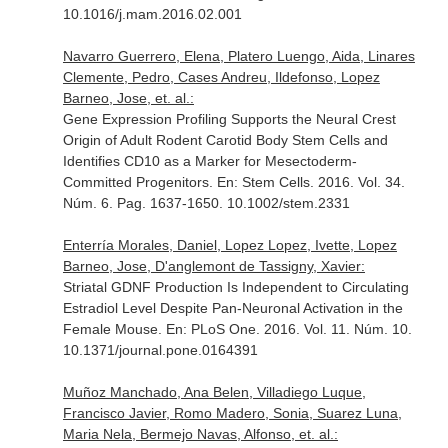
10.1016/j.mam.2016.02.001
Navarro Guerrero, Elena, Platero Luengo, Aida, Linares
Clemente, Pedro, Cases Andreu, Ildefonso, Lopez
Barneo, Jose, et. al.:
Gene Expression Profiling Supports the Neural Crest
Origin of Adult Rodent Carotid Body Stem Cells and
Identifies CD10 as a Marker for Mesectoderm-
Committed Progenitors.
En: Stem Cells
. 2016. Vol. 34.
Núm. 6. Pag. 1637-1650. 10.1002/stem.2331
Enterría Morales, Daniel, Lopez Lopez, Ivette, Lopez
Barneo, Jose, D'anglemont de Tassigny, Xavier:
Striatal GDNF Production Is Independent to Circulating
Estradiol Level Despite Pan-Neuronal Activation in the
Female Mouse.
En: PLoS One
. 2016. Vol. 11. Núm. 10.
10.1371/journal.pone.0164391
Muñoz Manchado, Ana Belen, Villadiego Luque,
Francisco Javier, Romo Madero, Sonia, Suarez Luna,
Maria Nela, Bermejo Navas, Alfonso, et. al.: