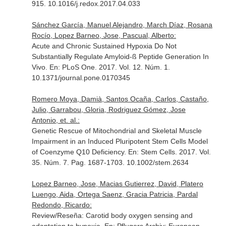
915. 10.1016/j.redox.2017.04.033
Sánchez García, Manuel Alejandro, March Díaz, Rosana
Rocío, Lopez Barneo, Jose, Pascual, Alberto:
Acute and Chronic Sustained Hypoxia Do Not
Substantially Regulate Amyloid-ß Peptide Generation In
Vivo.
En: PLoS One
. 2017. Vol. 12. Núm. 1.
10.1371/journal.pone.0170345
Romero Moya, Damià, Santos Ocaña, Carlos, Castaño,
Julio, Garrabou, Gloria, Rodriguez Gómez, Jose
Antonio, et. al.:
Genetic Rescue of Mitochondrial and Skeletal Muscle
Impairment in an Induced Pluripotent Stem Cells Model
of Coenzyme Q10 Deficiency.
En: Stem Cells
. 2017. Vol.
35. Núm. 7. Pag. 1687-1703. 10.1002/stem.2634
Lopez Barneo, Jose, Macias Gutierrez, David, Platero
Luengo, Aida, Ortega Saenz, Gracia Patricia, Pardal
Redondo, Ricardo:
Review/Reseña: Carotid body oxygen sensing and