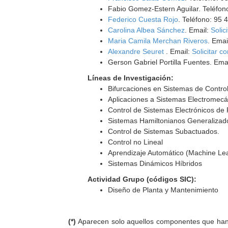
Fabio Gomez-Estern Aguilar. Teléfon
Federico Cuesta Rojo
. Teléfono: 95 
Carolina Albea Sánchez
. Email:
Solic
Maria Camila Merchan Riveros
. Emai
Alexandre Seuret
. Email:
Solicitar c
Gerson Gabriel Portilla Fuentes. Ema
Líneas de Investigación:
Bifurcaciones en Sistemas de Contro
Aplicaciones a Sistemas Electromecá
Control de Sistemas Electrónicos de 
Sistemas Hamiltonianos Generalizad
Control de Sistemas Subactuados.
Control no Lineal
Aprendizaje Automático (Machine Le
Sistemas Dinámicos Híbridos
Actividad Grupo (códigos SIC):
Diseño de Planta y Mantenimiento
(*)
Aparecen solo aquellos componentes que han au