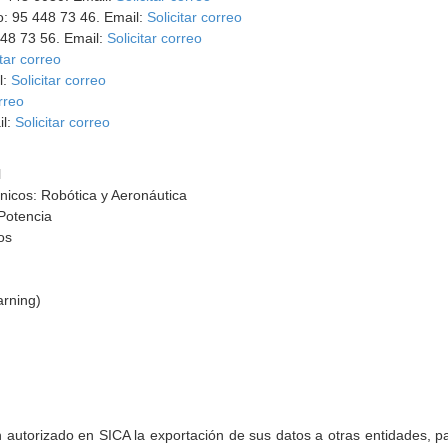
o: 95 448 73 46. Email:
Solicitar correo
448 73 56. Email:
Solicitar correo
itar correo
l:
Solicitar correo
orreo
il:
Solicitar correo
l
nicos: Robótica y Aeronáutica
Potencia
os
arning)
torizado en SICA la exportación de sus datos a otras entidades, par