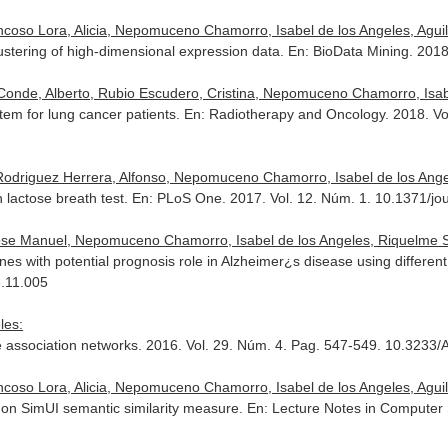
so Lora, Alicia, Nepomuceno Chamorro, Isabel de los Angeles, Aguil
stering of high-dimensional expression data.
En: BioData Mining
. 201
Conde, Alberto, Rubio Escudero, Cristina, Nepomuceno Chamorro, Isabel
tem for lung cancer patients.
En: Radiotherapy and Oncology
. 2018. V
 Rodriguez Herrera, Alfonso, Nepomuceno Chamorro, Isabel de los Angel
 lactose breath test.
En: PLoS One
. 2017. Vol. 12. Núm. 1. 10.1371/j
Jose Manuel, Nepomuceno Chamorro, Isabel de los Angeles, Riquelme S
es with potential prognosis role in Alzheimer¿s disease using different
6.11.005
les:
e association networks. 2016. Vol. 29. Núm. 4. Pag. 547-549. 10.3233/
so Lora, Alicia, Nepomuceno Chamorro, Isabel de los Angeles, Aguil
 on SimUI semantic similarity measure.
En: Lecture Notes in Computer