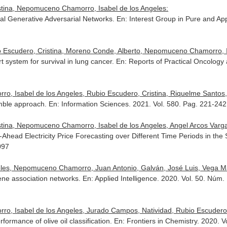
stina, Nepomuceno Chamorro, Isabel de los Angeles:
nal Generative Adversarial Networks.
En: Interest Group in Pure and App
 Escudero, Cristina, Moreno Conde, Alberto, Nepomuceno Chamorro, Isa
t system for survival in lung cancer.
En: Reports of Practical Oncology
 Isabel de los Angeles, Rubio Escudero, Cristina, Riquelme Santos, 
emble approach.
En: Information Sciences
. 2021. Vol. 580. Pag. 221-242
tina, Nepomuceno Chamorro, Isabel de los Angeles, Angel Arcos Varg
Ahead Electricity Price Forecasting over Different Time Periods in the 
097
es, Nepomuceno Chamorro, Juan Antonio, Galván, José Luis, Vega Már
gene association networks.
En: Applied Intelligence
. 2020. Vol. 50. Núm
, Isabel de los Angeles, Jurado Campos, Natividad, Rubio Escudero, 
ormance of olive oil classification.
En: Frontiers in Chemistry
. 2020. 