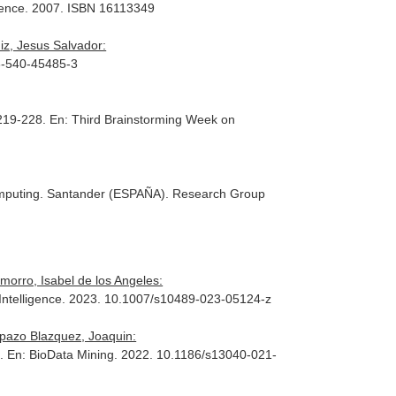
ience
. 2007. ISBN 16113349
z, Jesus Salvador:
3-540-45485-3
 219-228.
En: Third Brainstorming Week on
mputing
. Santander (ESPAÑA). Research Group
rro, Isabel de los Angeles:
Intelligence
. 2023. 10.1007/s10489-023-05124-z
pazo Blazquez, Joaquin:
a.
En: BioData Mining
. 2022. 10.1186/s13040-021-