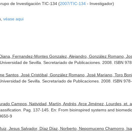
Grupo de Investigación TIC-134 (
2007/TIC-134
- Investigador)
s,
véase aqui
Diana, Fernandez-Montes Gonzalez, Alejandro, González Romano, José M
,. Universidad de Sevilla. Secretariado de Publicaciones. 2008. ISBN 9
e Santos, José Cristóbal, González Romano, José Mariano, Toro Bonilla
. Universidad de Sevilla. Secretariado de Publicaciones. 2008. ISBN 97
rado Campos, Natividad, Martín, Andrés, Arce Jiménez, Lourdes, et. al
classification. Pag. 137-145.
En: From bioinspired systems and biomedica
19650-9
uiz, Jesus Salvador, Díaz Díaz, Norberto, Nepomuceno Chamorro, Isab