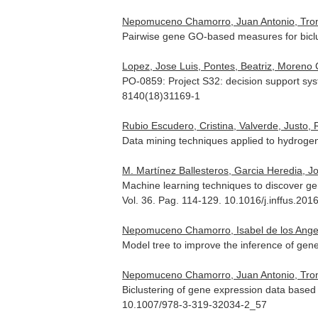
Nepomuceno Chamorro, Juan Antonio, Tronco
Pairwise gene GO-based measures for biclu
Lopez, Jose Luis, Pontes, Beatriz, Moreno 
PO-0859: Project S32: decision support sys
8140(18)31169-1
Rubio Escudero, Cristina, Valverde, Justo,
Data mining techniques applied to hydrogen
M. Martínez Ballesteros, Garcia Heredia, 
Machine learning techniques to discover gen
Vol. 36. Pag. 114-129. 10.1016/j.inffus.201
Nepomuceno Chamorro, Isabel de los Ange
Model tree to improve the inference of gen
Nepomuceno Chamorro, Juan Antonio, Tronco
Biclustering of gene expression data based
10.1007/978-3-319-32034-2_57