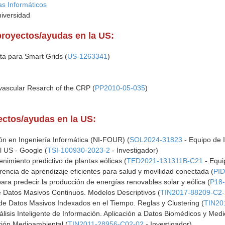
s Informáticos
niversidad
proyectos/ayudas en la US:
a para Smart Grids (
US-1263341
)
vascular Resarch of the CRP (
PP2010-05-035
)
yectos/ayudas en la US:
ón en Ingeniería Informática (NI-FOUR) (
SOL2024-31823
- Equipo de I
al US - Google (
TSI-100930-2023-2
- Investigador)
nimiento predictivo de plantas eólicas (
TED2021-131311B-C21
- Equi
rencia de aprendizaje eficientes para salud y movilidad conectada (
PI
ara predecir la producción de energías renovables solar y eólica (
P18
e Datos Masivos Continuos. Modelos Descriptivos (
TIN2017-88209-C2-
 de Datos Masivos Indexados en el Tiempo. Reglas y Clustering (
TIN20
isis Inteligente de Información. Aplicación a Datos Biomédicos y Medi
ación Medioambiental (
TIN2011-28956-C02-02
- Investigador)