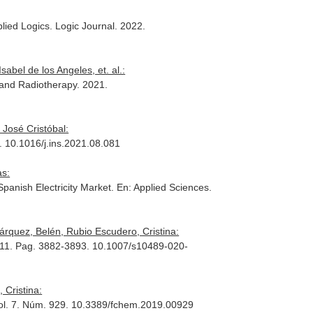
lied Logics. Logic Journal
. 2022.
bel de los Angeles, et. al.:
 and Radiotherapy
. 2021.
José Cristóbal:
. 10.1016/j.ins.2021.08.081
as:
Spanish Electricity Market.
En: Applied Sciences
.
quez, Belén, Rubio Escudero, Cristina:
. 11. Pag. 3882-3893. 10.1007/s10489-020-
Cristina:
Vol. 7. Núm. 929. 10.3389/fchem.2019.00929