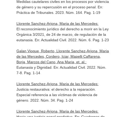
Medidas cautelares civiles en los procesos por violencia
de género y su repercusión en el proceso penal.
En:
Práctica de Tribunales
. 2023. Núm. 164. Pag. 1-19
Llorente Sanchez-Arjona, Maria de las Mercedes:
El reconocimiento jurídico del derecho a morir en la Ley
Orgánica 3/2021, de 24 de marzo, de regulación de la
eutanasia.
En: Actualidad Civil
. 2022. Núm. 6. Pag. 1-23
Galan Vioque, Roberto, Llorente Sanchez-Arjona, Maria
de las Mercedes, Cordero, Iciar, Mapelli Caffarena,
Borja, Marcos del Cano, Ana Maria, et. al.:
Eutanasia y Dignidad.
En: Actualidad Civil
. 2022. Núm.
7-8. Pag. 1-14
Llorente Sanchez-Arjona, Maria de las Mercedes:
Justicia restaurativa: el derecho a la reparación.
Especial referencia a las víctimas de violencia de
género. 2022. Núm. 34. Pag. 1-24
Llorente Sanchez-Arjona, Maria de las Mercedes:
Hacia una justicia penal predictiva.
En: Cuadernos de