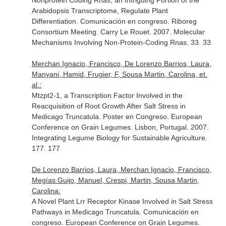
Nonprotein Coding Rnas, an Intriguing Portion of the
Arabidopsis Transcriptome, Regulate Plant
Differentiation. Comunicación en congreso. Riboreg
Consortium Meeting. Carry Le Rouet. 2007. Molecular
Mechanisms Involving Non-Protein-Coding Rnas. 33. 33
Merchan Ignacio, Francisco, De Lorenzo Barrios, Laura,
Manyani, Hamid, Frugier, F, Sousa Martin, Carolina, et.
al.:
Mtzpt2-1, a Transcription Factor Involved in the
Reacquisition of Root Growth After Salt Stress in
Medicago Truncatula. Poster en Congreso. European
Conference on Grain Legumes. Lisbon, Portugal. 2007.
Integrating Legume Biology for Sustainable Agriculture.
177. 177
De Lorenzo Barrios, Laura, Merchan Ignacio, Francisco,
Megías Guijo, Manuel, Crespi, Martin, Sousa Martin,
Carolina:
A Novel Plant Lrr Receptor Kinase Involved in Salt Stress
Pathways in Medicago Truncatula. Comunicación en
congreso. European Conference on Grain Legumes.