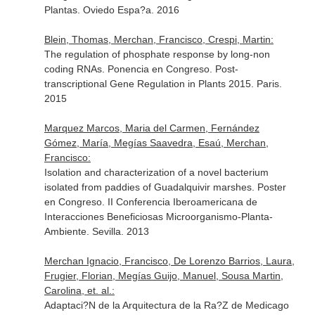
Plantas. Oviedo Espa?a. 2016
Blein, Thomas, Merchan, Francisco, Crespi, Martin:
The regulation of phosphate response by long-non
coding RNAs. Ponencia en Congreso. Post-
transcriptional Gene Regulation in Plants 2015. Paris.
2015
Marquez Marcos, Maria del Carmen, Fernández
Gómez, María, Megías Saavedra, Esaú, Merchan,
Francisco:
Isolation and characterization of a novel bacterium
isolated from paddies of Guadalquivir marshes. Poster
en Congreso. II Conferencia Iberoamericana de
Interacciones Beneficiosas Microorganismo-Planta-
Ambiente. Sevilla. 2013
Merchan Ignacio, Francisco, De Lorenzo Barrios, Laura,
Frugier, Florian, Megías Guijo, Manuel, Sousa Martin,
Carolina, et. al.:
Adaptaci?N de la Arquitectura de la Ra?Z de Medicago