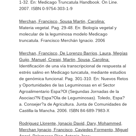
1-32.
En: Medicago Truncatula Handbook
. On Line.
2007. ISBN 0-9754-303-1-9
Merchan, Francisco, Sousa Martin, Carolina:
Materia vegetal. Pag. 29-48.
En: Biología vegetal y
molecular de la leguminosa modelo Medicago
truncatula
. Francisco Merchán Ignacio. 2006
Merchan, Francisco, De Lorenzo Barrios, Laura, Megías
Guijo, Manuel, Crespi, Martin, Sousa, Carolina:
Identificación de una vía transcripcional de respuesta al
estrés salino en Medicago tuncatula, mediante estudios
de genómica funcional. Pag. 301-310.
En: Nuevos Retos
y Oportunidades de las Leguminosas en el Sector
Agroalimentario Espa?Ol (Segundas Jornadas de la
Asociaci?N Espa?Ola de Leguminosas)
. Toledo, Espa?
a. Consejer?a de Agricultura. Junta de Comunidades de
Castilla-la Mancha. 2006. ISBN 84-689-7983-X
Rodriguez Llorente, Ignacio David, Dary, Mohammed,
Merchan Ignacio, Francisco, Caviedes Formento, Miguel