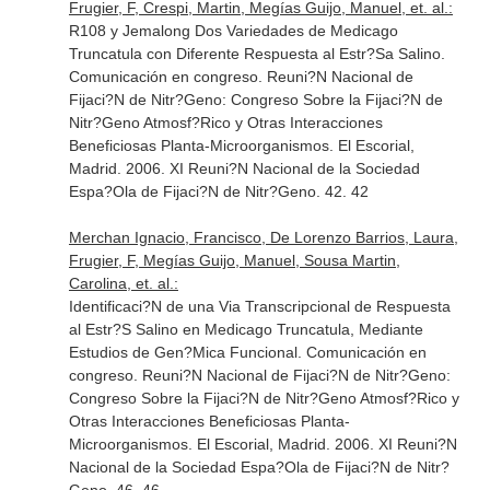
Frugier, F, Crespi, Martin, Megías Guijo, Manuel, et. al.:
R108 y Jemalong Dos Variedades de Medicago
Truncatula con Diferente Respuesta al Estr?Sa Salino.
Comunicación en congreso. Reuni?N Nacional de
Fijaci?N de Nitr?Geno: Congreso Sobre la Fijaci?N de
Nitr?Geno Atmosf?Rico y Otras Interacciones
Beneficiosas Planta-Microorganismos. El Escorial,
Madrid. 2006. XI Reuni?N Nacional de la Sociedad
Espa?Ola de Fijaci?N de Nitr?Geno. 42. 42
Merchan Ignacio, Francisco, De Lorenzo Barrios, Laura,
Frugier, F, Megías Guijo, Manuel, Sousa Martin,
Carolina, et. al.:
Identificaci?N de una Via Transcripcional de Respuesta
al Estr?S Salino en Medicago Truncatula, Mediante
Estudios de Gen?Mica Funcional. Comunicación en
congreso. Reuni?N Nacional de Fijaci?N de Nitr?Geno:
Congreso Sobre la Fijaci?N de Nitr?Geno Atmosf?Rico y
Otras Interacciones Beneficiosas Planta-
Microorganismos. El Escorial, Madrid. 2006. XI Reuni?N
Nacional de la Sociedad Espa?Ola de Fijaci?N de Nitr?