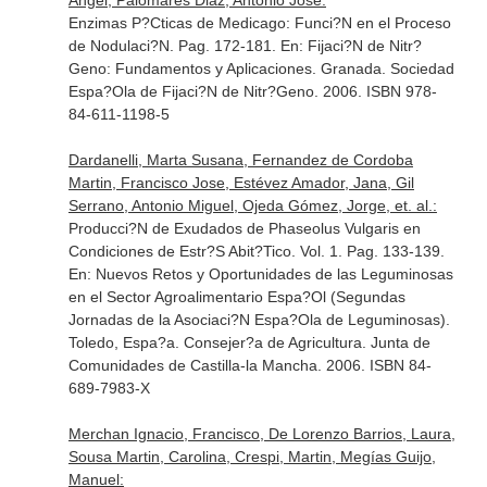
Angel, Palomares Diaz, Antonio Jose:
Enzimas P?Cticas de Medicago: Funci?N en el Proceso
de Nodulaci?N. Pag. 172-181.
En: Fijaci?N de Nitr?
Geno: Fundamentos y Aplicaciones
. Granada. Sociedad
Espa?Ola de Fijaci?N de Nitr?Geno. 2006. ISBN 978-
84-611-1198-5
Dardanelli, Marta Susana, Fernandez de Cordoba
Martin, Francisco Jose, Estévez Amador, Jana, Gil
Serrano, Antonio Miguel, Ojeda Gómez, Jorge, et. al.:
Producci?N de Exudados de Phaseolus Vulgaris en
Condiciones de Estr?S Abit?Tico. Vol. 1. Pag. 133-139.
En: Nuevos Retos y Oportunidades de las Leguminosas
en el Sector Agroalimentario Espa?Ol (Segundas
Jornadas de la Asociaci?N Espa?Ola de Leguminosas)
.
Toledo, Espa?a. Consejer?a de Agricultura. Junta de
Comunidades de Castilla-la Mancha. 2006. ISBN 84-
689-7983-X
Merchan Ignacio, Francisco, De Lorenzo Barrios, Laura,
Sousa Martin, Carolina, Crespi, Martin, Megías Guijo,
Manuel: