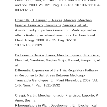
Plant root growth, architecture and function.
En: Plant
and Soil
. 2009. Vol. 321. Pag. 153-187. 10.1007/s11104-
009-9929-9
Chinchilla, D, Frugier, F, Raices, Marcela, Merchan
Ignacio, Francisco, Giammaria, Veronica, et. al.:
A mutant ankyrin protein kinase from Medicago sativa
affects Arabidopsis adventitious roots.
En: Functional
Plant Biology
. 2008. Vol. 35. Pag. 92-101.
10.1071/Fp07209
De Lorenzo Barrios, Laura, Merchan Ignacio, Francisco,
Blanchet, Sandrine, Megías Guijo, Manuel, Frugier, F, et.
al.:
Differential Expression of the Tfiiia Regulatory Pathway
in Response to Salt Stress Between Medicago
Truncatula Genotypes.
En: Plant Physiology
. 2007. Vol.
145. Núm. 4. Pag. 1521-1532
Crespi, Martin, Merchan Ignacio, Francisco, Laporte, P,
Amor, Besma:
Riboregulators in Plant Development.
En: Biochemical