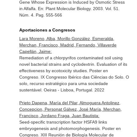
Gene Whose Expression is Induced by Osmotic Stress
in Alfalfa.
En: Plant Molecular Biology
. 2003. Vol. 51.
Núm. 4. Pag. 555-566
Aportaciones a Congresos
Lara Moreno, Alba, Morillo González, Esmeralda,
Merchan, Francisco, Madrid, Fernando, Villaverde
Capellán, Jaime:
Remediation of a chlorpyrifos contaminated soil using
novel bacterial strains and cyclodextrin. Evaluation of its
effectiveness by ecotoxicity studies. Poster en
Congreso. IX Congresso Ibérico das Ciências do Solo. O
solo, recurso estratégico para uma sociedade
sustentável. Oeiras - Lisboa, Portugal. 2022
Prieto Dapena, María del Pilar, Almoguera Antolinez,
Concepcion, Personat Gálvez, José María, Merchan,
Francisco, Jordano Fraga, Juan Bautista:
Seed-specific transcription factor HSFA9 links
embryogenesis and photomorphogenesis. Poster en
Congreso. XIII Reunión de Biología Molecular de