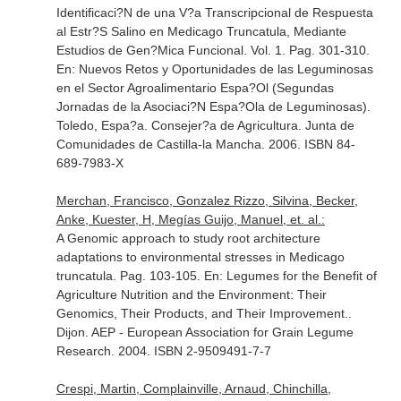
Identificaci?N de una V?a Transcripcional de Respuesta
al Estr?S Salino en Medicago Truncatula, Mediante
Estudios de Gen?Mica Funcional. Vol. 1. Pag. 301-310.
En: Nuevos Retos y Oportunidades de las Leguminosas
en el Sector Agroalimentario Espa?Ol (Segundas
Jornadas de la Asociaci?N Espa?Ola de Leguminosas)
.
Toledo, Espa?a. Consejer?a de Agricultura. Junta de
Comunidades de Castilla-la Mancha. 2006. ISBN 84-
689-7983-X
Merchan, Francisco, Gonzalez Rizzo, Silvina, Becker,
Anke, Kuester, H, Megías Guijo, Manuel, et. al.:
A Genomic approach to study root architecture
adaptations to environmental stresses in Medicago
truncatula. Pag. 103-105.
En: Legumes for the Benefit of
Agriculture Nutrition and the Environment: Their
Genomics, Their Products, and Their Improvement.
.
Dijon. AEP - European Association for Grain Legume
Research. 2004. ISBN 2-9509491-7-7
Crespi, Martin, Complainville, Arnaud, Chinchilla,