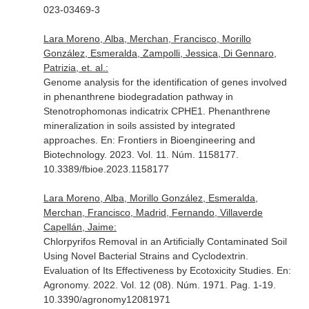
023-03469-3
Lara Moreno, Alba, Merchan, Francisco, Morillo
González, Esmeralda, Zampolli, Jessica, Di Gennaro,
Patrizia, et. al.:
Genome analysis for the identification of genes involved
in phenanthrene biodegradation pathway in
Stenotrophomonas indicatrix CPHE1. Phenanthrene
mineralization in soils assisted by integrated
approaches.
En: Frontiers in Bioengineering and
Biotechnology
. 2023. Vol. 11. Núm. 1158177.
10.3389/fbioe.2023.1158177
Lara Moreno, Alba, Morillo González, Esmeralda,
Merchan, Francisco, Madrid, Fernando, Villaverde
Capellán, Jaime:
Chlorpyrifos Removal in an Artificially Contaminated Soil
Using Novel Bacterial Strains and Cyclodextrin.
Evaluation of Its Effectiveness by Ecotoxicity Studies.
En:
Agronomy
. 2022. Vol. 12 (08). Núm. 1971. Pag. 1-19.
10.3390/agronomy12081971