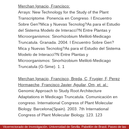
Merchan Ignacio, Francisco:
Arrays: New Technology for the Study of the Plant
Transcriptome. Ponencia en Congreso. I Encuentro
Sobre Gen?Mica y Nuevas Tecnolog?As para el Estudio
del Sistema Modelo de Interacci?N Entre Plantas y
Microorganismos: Sinorhizobium Meliloti-Medicago
Truncatula. Granada. 2004. I Encuentro Sobre Gen?
Mica y Nuevas Tecnolog?As para el Estudio del Sistema
Modelo de Interacci?N Entre Plantas y
Microorganismos: Sinorhizobium Meliloti-Medicago
Truncatula (G-Sime). 1. 1
Merchan Ignacio, Francisco, Breda, C, Frugier, F, Perez
Hormaeche, Francisco Javier, Aguilar, Om, et. al.:
Genomic Approach to Study Root Architecture
Adaptations in Medicago Truncatula. Comunicación en
congreso. International Congress of Plant Molecular
Biology. Barcelona(Spain). 2003. 7th International
Congress of Plant Molecular Biology. 123. 123
Merchan Ignacio, Francisco, Megías Guijo, Manuel,
Vicerrectorado de Investigación. Universidad de Sevilla. Pabellón de Brasil. Paseo de las