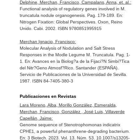
Delphine, Merchan, Francisco, Campalans, Anna, et. al.:
Functional analysis of regulatory genes involved in M.
truncatula nodule organogenesis. Pag. 179-189.
En:
Nitrogen Fixation: Global Perspectives
. Oxon, Reino
Unido. Cabi. 2002. ISBN 9780851995915
Merchan Ignacio, Francisco:
Molecular Analysis of Nodulation and Salt Stress
Responses in the Modle Legume M. Truncatula. Pag. 1-
1.
En: Avances en la Biolog?a de la Fijaci?N Simbi?Tica
del Nitr?Geno Atmosf?Rico
. Santander (ESPAÑA).
Servicio de Publicaciones de la Universidad de Sevilla.
1987. ISBN 84-7405-380-3
Publicaciones en Revistas
Lara Moreno, Alba, Morillo González, Esmeralda,
Merchan, Francisco, González , José Luis, Villaverde
Capellán, Jaime:
Genome sequence of Stenotrophomonas indicatrix
CPHE1, a powerful phenanthrene-degrading bacterium.
En: 3 Biotech
. 2023. Vol. 13. Núm. 53. 10.1007/s13205-