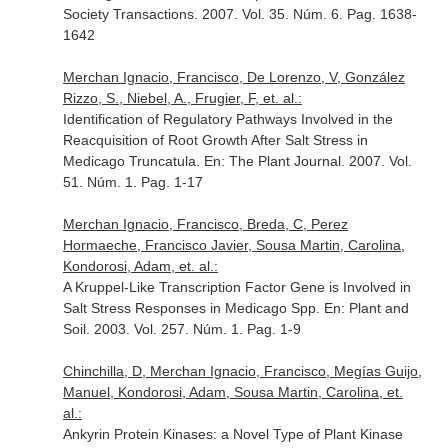
Society Transactions
. 2007. Vol. 35. Núm. 6. Pag. 1638-
1642
Merchan Ignacio, Francisco, De Lorenzo, V, González
Rizzo, S., Niebel, A., Frugier, F, et. al.:
Identification of Regulatory Pathways Involved in the
Reacquisition of Root Growth After Salt Stress in
Medicago Truncatula.
En: The Plant Journal
. 2007. Vol.
51. Núm. 1. Pag. 1-17
Merchan Ignacio, Francisco, Breda, C, Perez
Hormaeche, Francisco Javier, Sousa Martin, Carolina,
Kondorosi, Adam, et. al.:
A Kruppel-Like Transcription Factor Gene is Involved in
Salt Stress Responses in Medicago Spp.
En: Plant and
Soil
. 2003. Vol. 257. Núm. 1. Pag. 1-9
Chinchilla, D, Merchan Ignacio, Francisco, Megías Guijo,
Manuel, Kondorosi, Adam, Sousa Martin, Carolina, et.
al.:
Ankyrin Protein Kinases: a Novel Type of Plant Kinase