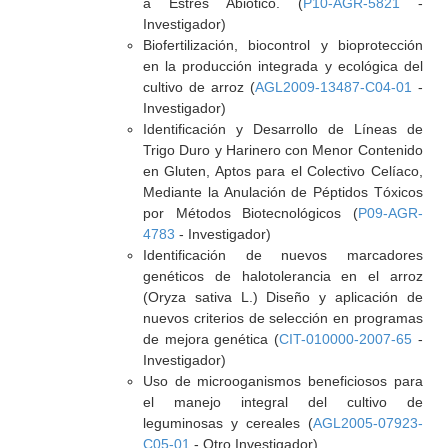
a Estrés Abiótico. (
P10-AGR-5821
-
Investigador)
Biofertilización, biocontrol y bioprotección
en la producción integrada y ecológica del
cultivo de arroz (
AGL2009-13487-C04-01
-
Investigador)
Identificación y Desarrollo de Líneas de
Trigo Duro y Harinero con Menor Contenido
en Gluten, Aptos para el Colectivo Celíaco,
Mediante la Anulación de Péptidos Tóxicos
por Métodos Biotecnológicos (
P09-AGR-
4783
- Investigador)
Identificación de nuevos marcadores
genéticos de halotolerancia en el arroz
(Oryza sativa L.) Diseño y aplicación de
nuevos criterios de selección en programas
de mejora genética (
CIT-010000-2007-65
-
Investigador)
Uso de microoganismos beneficiosos para
el manejo integral del cultivo de
leguminosas y cereales (
AGL2005-07923-
C05-01
- Otro Investigador)