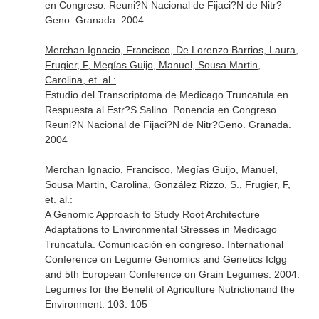
en Congreso. Reuni?N Nacional de Fijaci?N de Nitr?
Geno. Granada. 2004
Merchan Ignacio, Francisco, De Lorenzo Barrios, Laura,
Frugier, F, Megías Guijo, Manuel, Sousa Martin,
Carolina, et. al.:
Estudio del Transcriptoma de Medicago Truncatula en
Respuesta al Estr?S Salino. Ponencia en Congreso.
Reuni?N Nacional de Fijaci?N de Nitr?Geno. Granada.
2004
Merchan Ignacio, Francisco, Megías Guijo, Manuel,
Sousa Martin, Carolina, González Rizzo, S., Frugier, F,
et. al.:
A Genomic Approach to Study Root Architecture
Adaptations to Environmental Stresses in Medicago
Truncatula. Comunicación en congreso. International
Conference on Legume Genomics and Genetics Iclgg
and 5th European Conference on Grain Legumes. 2004.
Legumes for the Benefit of Agriculture Nutrictionand the
Environment. 103. 105