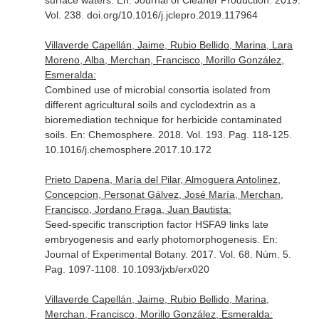
surface waters.
En: Journal of Cleaner Production
. 2019.
Vol. 238. doi.org/10.1016/j.jclepro.2019.117964
Villaverde Capellán, Jaime, Rubio Bellido, Marina, Lara
Moreno, Alba, Merchan, Francisco, Morillo González,
Esmeralda:
Combined use of microbial consortia isolated from
different agricultural soils and cyclodextrin as a
bioremediation technique for herbicide contaminated
soils.
En: Chemosphere
. 2018. Vol. 193. Pag. 118-125.
10.1016/j.chemosphere.2017.10.172
Prieto Dapena, María del Pilar, Almoguera Antolinez,
Concepcion, Personat Gálvez, José María, Merchan,
Francisco, Jordano Fraga, Juan Bautista:
Seed-specific transcription factor HSFA9 links late
embryogenesis and early photomorphogenesis.
En:
Journal of Experimental Botany
. 2017. Vol. 68. Núm. 5.
Pag. 1097-1108. 10.1093/jxb/erx020
Villaverde Capellán, Jaime, Rubio Bellido, Marina,
Merchan, Francisco, Morillo González, Esmeralda: