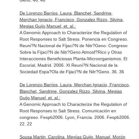
Geno. 46. 46
De Lorenzo Barrios, Laura, Blanchet, Sandrine,
Merchan Ignacio, Francisco, Gonzalez Rizzo, Silvina,
Megias Guijo,Manuel, et. al.:
A Genomic Approach to Characterize the Regulation of
Root Responses to Salt Stress. Ponencia en Congreso.
Reuni?N Nacional de Fijaci?N de Nitr?Geno: Congreso
Sobre la Fijaci?N de Nitr?Geno Atmosf?Rico y Otras
Interacciones Beneficiosas Planta-Microorganismos. El
Escorial, Madrid. 2006. XI Reuni?N Nacional de la
Sociedad Espa?Ola de Fijaci?N de Nitr?Geno. 36. 36
De Lorenzo Barrios, Laura, Merchan Ignacio, Francisco,
Blanchet, Sandrine, Gonzalez Rizzo, Silvina, Megias
Guijo,Manuel, et. al.:
A Genomic Approach to Characterize the Regulation of
Root Responses to Salt Stress. Comunicación en
congreso. Fespb2006. Lyon, Francia. 2006. Fespb2006.
22. 22
Sousa Martin, Carolina, Megías Guijo, Manuel, Morón