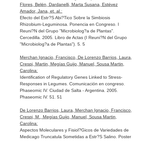
Flores, Belén, Dardanelli, Marta Susana, Estévez
Amador, Jana, et. al.:
Efecto del Estr?S Abi?Tico Sobre la Simbiosis
Rhizobium-Leguminosa. Ponencia en Congreso. I
Reuni?N del Grupo "Microbiolog?a de Plantas".
Cercedilla. 2005. Libro de Actas (I Reuni?N del Grupo
"Microbiolog?a de Plantas"). 5. 5
Merchan Ignacio, Francisco, De Lorenzo Barrios, Laura,
Crespi, Martin, Megías Guijo, Manuel, Sousa Martin,
Carolina:
Identification of Regulatory Genes Linked to Stress-
Responses in Legumes. Comunicación en congreso.
Phaseomic IV. Ciudad de Salta - Argentina. 2005.
Phaseomic IV. 51. 51
De Lorenzo Barrios, Laura, Merchan Ignacio, Francisco,
Crespi, M., Megías Guijo, Manuel, Sousa Martin,
Carolina:
Aspectos Moleculares y Fisiol?Gicos de Variedades de
Medicago Truncatula Sometidas a Estr?S Salino. Poster