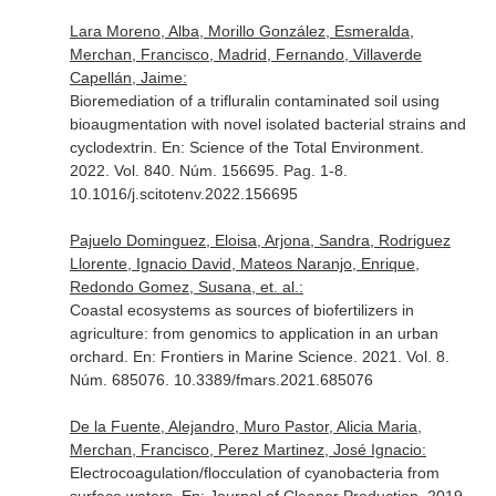
Lara Moreno, Alba, Morillo González, Esmeralda,
Merchan, Francisco, Madrid, Fernando, Villaverde
Capellán, Jaime:
Bioremediation of a trifluralin contaminated soil using
bioaugmentation with novel isolated bacterial strains and
cyclodextrin.
En: Science of the Total Environment
.
2022. Vol. 840. Núm. 156695. Pag. 1-8.
10.1016/j.scitotenv.2022.156695
Pajuelo Dominguez, Eloisa, Arjona, Sandra, Rodriguez
Llorente, Ignacio David, Mateos Naranjo, Enrique,
Redondo Gomez, Susana, et. al.:
Coastal ecosystems as sources of biofertilizers in
agriculture: from genomics to application in an urban
orchard.
En: Frontiers in Marine Science
. 2021. Vol. 8.
Núm. 685076. 10.3389/fmars.2021.685076
De la Fuente, Alejandro, Muro Pastor, Alicia Maria,
Merchan, Francisco, Perez Martinez, José Ignacio:
Electrocoagulation/flocculation of cyanobacteria from