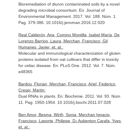
Bioremediation of diuron contaminated soils by a novel
degrading microbial consortium.
En: Journal of
Environmental Management
. 2017. Vol. 188. Núm. 1.
Pag. 379-386. 10.1016/j.jenvman.2016.12.020
Real Calderón, Ana, Comino Montilla, Isabel María, De
Lorenzo Barrios, Laura, Merchan, Francisco, Gil
Humanes, Javier, et. al.:
Molecular and immunological characterization of gluten
proteins isolated from oat cultivars that differ in toxicity
for celiac disease.
En: PLoS One
. 2012. Vol. 7. Núm.
e48365
Bardou, Florian, Merchan, Francisco, Ariel, Federico,
Crespi, Martin:
Dual RNAs in plants.
En: Biochimie
. 2011. Vol. 93. Núm.
11. Pag. 1950-1954. 10.1016/j.biochi.2011.07.028
Ben Amor, Besma, Wirth, Sonia, Merchan Ignacio,
Francisco, Laporte, Philippe, D¿Aubenton Carafa, Yves,
et. al.: