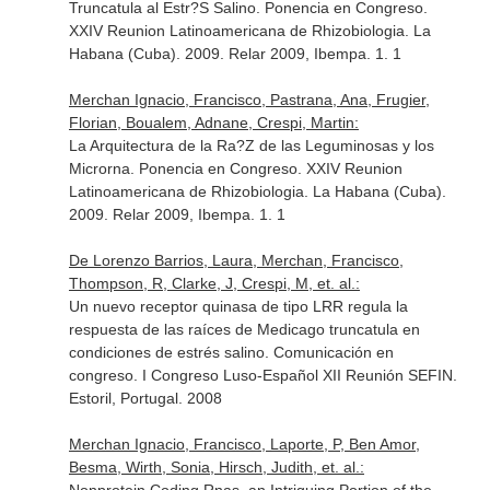
Truncatula al Estr?S Salino. Ponencia en Congreso.
XXIV Reunion Latinoamericana de Rhizobiologia. La
Habana (Cuba). 2009. Relar 2009, Ibempa. 1. 1
Merchan Ignacio, Francisco, Pastrana, Ana, Frugier,
Florian, Boualem, Adnane, Crespi, Martin:
La Arquitectura de la Ra?Z de las Leguminosas y los
Microrna. Ponencia en Congreso. XXIV Reunion
Latinoamericana de Rhizobiologia. La Habana (Cuba).
2009. Relar 2009, Ibempa. 1. 1
De Lorenzo Barrios, Laura, Merchan, Francisco,
Thompson, R, Clarke, J, Crespi, M, et. al.:
Un nuevo receptor quinasa de tipo LRR regula la
respuesta de las raíces de Medicago truncatula en
condiciones de estrés salino. Comunicación en
congreso. I Congreso Luso-Español XII Reunión SEFIN.
Estoril, Portugal. 2008
Merchan Ignacio, Francisco, Laporte, P, Ben Amor,
Besma, Wirth, Sonia, Hirsch, Judith, et. al.: