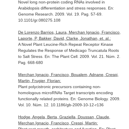
Novel long non-protein coding RNAs involved in
Arabidopsis differentiation and stress responses.
En:
Genome Research
. 2009. Vol. 19. Pag. 57-69.
10.1101/gr.080275.108
De Lorenzo Barrios, Laura, Merchan Ignacio, Francisco,
Laporte, P, Bakker, David, Clarke, Jonathan, et. al.:
A Novel Plant Leucine-Rich Repeat Receptor Kinase
Regulates the Response of Medicago Truncatula Roots
to Salt Stress.
En: The Plant Cell
. 2009. Vol. 21. Núm. 2.
Pag. 668-680
Merchan Ignacio, Francisco, Boualem, Adnane, Crespi,
Martin, Frugier, Florian:
Plant polycistronic precursors containing non-
homologous microRNAs Target transcripts encoding
functionally related proteins.
En: Genome Biology
. 2009.
Vol. 10. Núm. 12. 10.1186/gb-2009-10-12-r136
Hodge, Angela, Berta, Graziella, Doussan, Claude,
Merchan Ignacio, Francisco, Crespi, Martin: