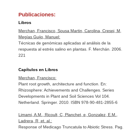
Publicaciones:
Libros
Merchan, Francisco, Sousa Martin, Carolina, Crespi, M,
Megías Guijo, Manuel:
Técnicas de genómicas aplicadas al análisis de la
respuesta al estrés salino en plantas. F. Merchán. 2006.
221
Capítulos en Libros
Merchan, Francisco:
Plant root growth, architecture and function.
En:
Rhizosphere: Achievements and Challenges. Series
Developments in Plant and Soil Sciences Vol 104
.
Netherland. Springer. 2010. ISBN 978-90-481-2855-6
Limami, A.M., Ricoult, C, Planchet, e, Gonzalez, E.M.,
Ladrera, R, et. al.:
Response of Medicago Truncatula to Abiotic Stress. Pag.