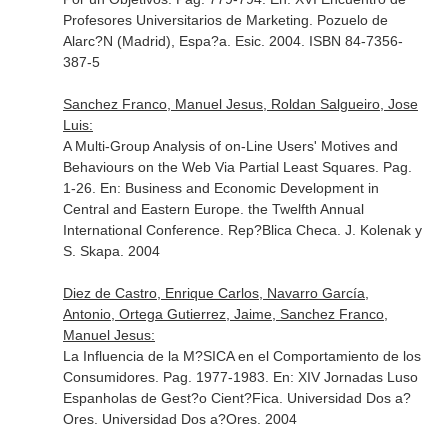
Profesores Universitarios de Marketing
. Pozuelo de
Alarc?N (Madrid), Espa?a. Esic. 2004. ISBN 84-7356-
387-5
Sanchez Franco, Manuel Jesus, Roldan Salgueiro, Jose
Luis:
A Multi-Group Analysis of on-Line Users' Motives and
Behaviours on the Web Via Partial Least Squares. Pag.
1-26.
En: Business and Economic Development in
Central and Eastern Europe. the Twelfth Annual
International Conference
. Rep?Blica Checa. J. Kolenak y
S. Skapa. 2004
Diez de Castro, Enrique Carlos, Navarro García,
Antonio, Ortega Gutierrez, Jaime, Sanchez Franco,
Manuel Jesus:
La Influencia de la M?SICA en el Comportamiento de los
Consumidores. Pag. 1977-1983.
En: XIV Jornadas Luso
Espanholas de Gest?o Cient?Fica
. Universidad Dos a?
Ores. Universidad Dos a?Ores. 2004