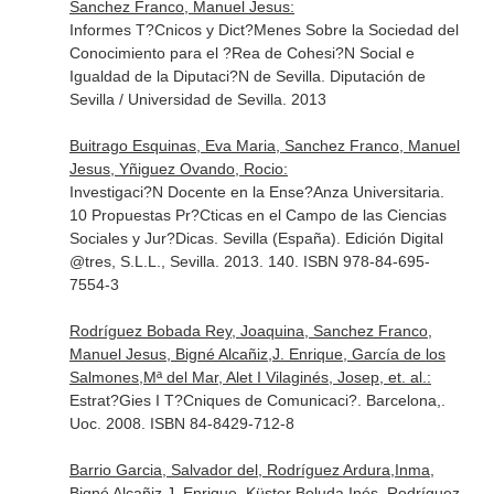
Sanchez Franco, Manuel Jesus:
Informes T?Cnicos y Dict?Menes Sobre la Sociedad del
Conocimiento para el ?Rea de Cohesi?N Social e
Igualdad de la Diputaci?N de Sevilla. Diputación de
Sevilla / Universidad de Sevilla. 2013
Buitrago Esquinas, Eva Maria, Sanchez Franco, Manuel
Jesus, Yñiguez Ovando, Rocio:
Investigaci?N Docente en la Ense?Anza Universitaria.
10 Propuestas Pr?Cticas en el Campo de las Ciencias
Sociales y Jur?Dicas. Sevilla (España). Edición Digital
@tres, S.L.L., Sevilla. 2013. 140. ISBN 978-84-695-
7554-3
Rodríguez Bobada Rey, Joaquina, Sanchez Franco,
Manuel Jesus, Bigné Alcañiz,J. Enrique, García de los
Salmones,Mª del Mar, Alet I Vilaginés, Josep, et. al.:
Estrat?Gies I T?Cniques de Comunicaci?. Barcelona,.
Uoc. 2008. ISBN 84-8429-712-8
Barrio Garcia, Salvador del, Rodríguez Ardura,Inma,
Bigné Alcañiz,J. Enrique, Küster Boluda,Inés, Rodríguez