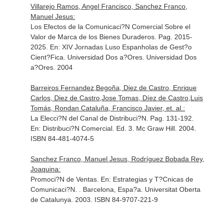
Villarejo Ramos, Angel Francisco, Sanchez Franco,
Manuel Jesus:
Los Efectos de la Comunicaci?N Comercial Sobre el
Valor de Marca de los Bienes Duraderos. Pag. 2015-
2025.
En: XIV Jornadas Luso Espanholas de Gest?o
Cient?Fica
. Universidad Dos a?Ores. Universidad Dos
a?Ores. 2004
Barreiros Fernandez,Begoña, Diez de Castro, Enrique
Carlos, Diez de Castro,Jose Tomas, Díez de Castro,Luis
Tomás, Rondan Cataluña, Francisco Javier, et. al.:
La Elecci?N del Canal de Distribuci?N. Pag. 131-192.
En: Distribuci?N Comercial
. Ed. 3. Mc Graw Hill. 2004.
ISBN 84-481-4074-5
Sanchez Franco, Manuel Jesus, Rodríguez Bobada Rey,
Joaquina:
Promoci?N de Ventas.
En: Estrategias y T?Cnicas de
Comunicaci?N
. . Barcelona, Espa?a. Universitat Oberta
de Catalunya. 2003. ISBN 84-9707-221-9