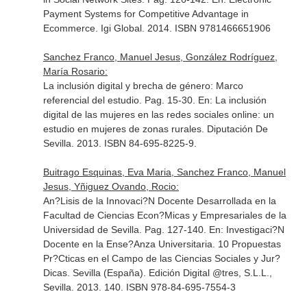
Payment Systems for Competitive Advantage in
Ecommerce
. Igi Global. 2014. ISBN 9781466651906
Sanchez Franco, Manuel Jesus, González Rodríguez,
María Rosario:
La inclusión digital y brecha de género: Marco
referencial del estudio. Pag. 15-30.
En: La inclusión
digital de las mujeres en las redes sociales online: un
estudio en mujeres de zonas rurales
. Diputación De
Sevilla. 2013. ISBN 84-695-8225-9.
Buitrago Esquinas, Eva Maria, Sanchez Franco, Manuel
Jesus, Yñiguez Ovando, Rocio:
An?Lisis de la Innovaci?N Docente Desarrollada en la
Facultad de Ciencias Econ?Micas y Empresariales de la
Universidad de Sevilla. Pag. 127-140.
En: Investigaci?N
Docente en la Ense?Anza Universitaria. 10 Propuestas
Pr?Cticas en el Campo de las Ciencias Sociales y Jur?
Dicas
. Sevilla (España). Edición Digital @tres, S.L.L.,
Sevilla. 2013. 140. ISBN 978-84-695-7554-3