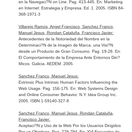
en la Navegaci?N on Line. Pag. 413-445.
En: Marketing
en Internet: Estrategia y Empresa
. Ed. 1. 2005. ISBN 84-
368-1971-3
Villarejo Ramos, Angel Francisco, Sanchez Franco,
Manuel Jesus, Rondan Cataluña, Francisco Javier:
Antecedentes de la Notoriedad del Nombre en la
Determinaci?N de la Imagen de Marca. una Visi?N
desde un Producto de Gran Consumo. Pag. 19-28.
En:
El Comportamiento de la Empresa Ante Entornos Din?
Micos
. Galicia. AEDEM. 2005
Sanchez Franco, Manuel Jesus:
Extrinsic Plus Intrinsic Human Factors Influencing the
Web Usage. Pag. 156-175.
En: Web Systems Design
and Online Consumer Behavior
. N.Y. Idea Group Inc.
2005. ISBN 1-59140-327-8
Sanchez Franco, Manuel Jesus, Rondan Cataluña,
Francisco Javier:
Aceptaci?N y Uso de la Web Por los Usuarios Dirigidos
Por un Objetivos. Pag. 779-794.
En: XVI Encuentro de