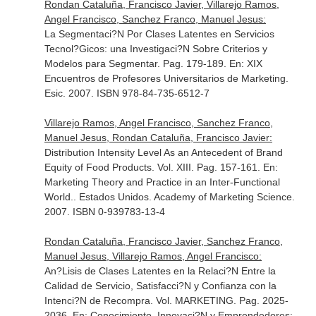
Rondan Cataluña, Francisco Javier, Villarejo Ramos,
Angel Francisco, Sanchez Franco, Manuel Jesus:
La Segmentaci?N Por Clases Latentes en Servicios
Tecnol?Gicos: una Investigaci?N Sobre Criterios y
Modelos para Segmentar. Pag. 179-189.
En: XIX
Encuentros de Profesores Universitarios de Marketing
.
Esic. 2007. ISBN 978-84-735-6512-7
Villarejo Ramos, Angel Francisco, Sanchez Franco,
Manuel Jesus, Rondan Cataluña, Francisco Javier:
Distribution Intensity Level As an Antecedent of Brand
Equity of Food Products. Vol. XIII. Pag. 157-161.
En:
Marketing Theory and Practice in an Inter-Functional
World.
. Estados Unidos. Academy of Marketing Science.
2007. ISBN 0-939783-13-4
Rondan Cataluña, Francisco Javier, Sanchez Franco,
Manuel Jesus, Villarejo Ramos, Angel Francisco:
An?Lisis de Clases Latentes en la Relaci?N Entre la
Calidad de Servicio, Satisfacci?N y Confianza con la
Intenci?N de Recompra. Vol. MARKETING. Pag. 2025-
2036.
En: Conocimiento, Innovaci?N y Emprendedores: