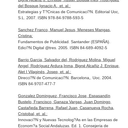
del Bosque,Ignacio A., et. al.:
Estrategias y T?Cnicas de Comunicaci?N. Editorial Uoc,
S.L. 2007. ISBN 978-84-9788-593-5
Sanchez Franco, Manuel Jesus, Meneses Mangas,
Cristina:
Fundamentos de Publicidad. Santander (ESPAÑA).
Edici?N Digital @tres. 2005. ISBN 84-689-4092-5
Barrio Garcia, Salvador del, Rodriguez Molina, Miguel
Angel, Rodríguez Ardura,Inma, Bigné Alcañiz,J. Enrique,
Alet I Vilaginés, Josep, et. al.:
Direcci?N de Comunicaci?N. Barcelona,. Uoc. 2004.
ISBN 84-9707-477-7
Gonzalez Dominguez, Francisco Jose, Espasandín
Bustelo, Francisco, Ganaza Vargas, Juan Domingo,
Castañeda Barrena, Rafael Juan, Casanueva Rocha,
Cristobal, et. al.:
Innovaci?N y Nuevas Tecnolog?As en las Empresas de
Econom?a Social Andaluzas. Ed. 1. Consejeria de