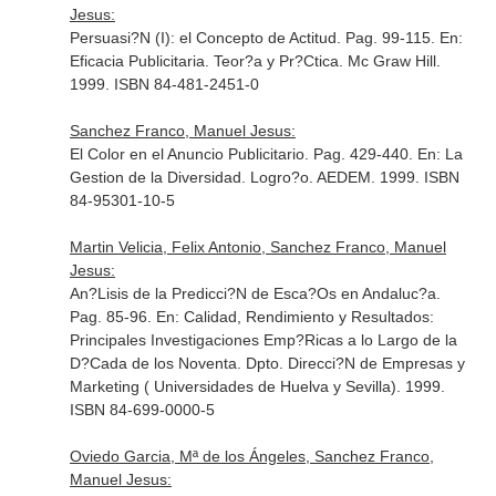
Jesus:
Persuasi?N (I): el Concepto de Actitud. Pag. 99-115.
En:
Eficacia Publicitaria. Teor?a y Pr?Ctica
. Mc Graw Hill.
1999. ISBN 84-481-2451-0
Sanchez Franco, Manuel Jesus:
El Color en el Anuncio Publicitario. Pag. 429-440.
En: La
Gestion de la Diversidad
. Logro?o. AEDEM. 1999. ISBN
84-95301-10-5
Martin Velicia, Felix Antonio, Sanchez Franco, Manuel
Jesus:
An?Lisis de la Predicci?N de Esca?Os en Andaluc?a.
Pag. 85-96.
En: Calidad, Rendimiento y Resultados:
Principales Investigaciones Emp?Ricas a lo Largo de la
D?Cada de los Noventa
. Dpto. Direcci?N de Empresas y
Marketing ( Universidades de Huelva y Sevilla). 1999.
ISBN 84-699-0000-5
Oviedo Garcia, Mª de los Ángeles, Sanchez Franco,
Manuel Jesus: