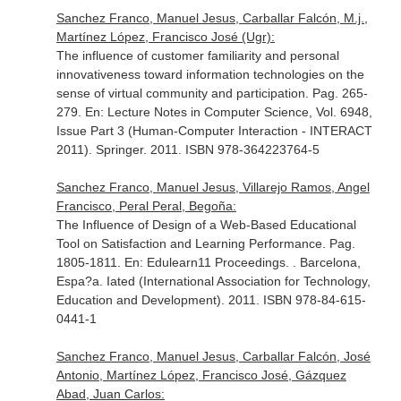
Sanchez Franco, Manuel Jesus, Carballar Falcón, M.j.,
Martínez López, Francisco José (Ugr):
The influence of customer familiarity and personal
innovativeness toward information technologies on the
sense of virtual community and participation. Pag. 265-
279.
En: Lecture Notes in Computer Science, Vol. 6948,
Issue Part 3 (Human-Computer Interaction - INTERACT
2011)
. Springer. 2011. ISBN 978-364223764-5
Sanchez Franco, Manuel Jesus, Villarejo Ramos, Angel
Francisco, Peral Peral, Begoña:
The Influence of Design of a Web-Based Educational
Tool on Satisfaction and Learning Performance. Pag.
1805-1811.
En: Edulearn11 Proceedings
. . Barcelona,
Espa?a. Iated (International Association for Technology,
Education and Development). 2011. ISBN 978-84-615-
0441-1
Sanchez Franco, Manuel Jesus, Carballar Falcón, José
Antonio, Martínez López, Francisco José, Gázquez
Abad, Juan Carlos: