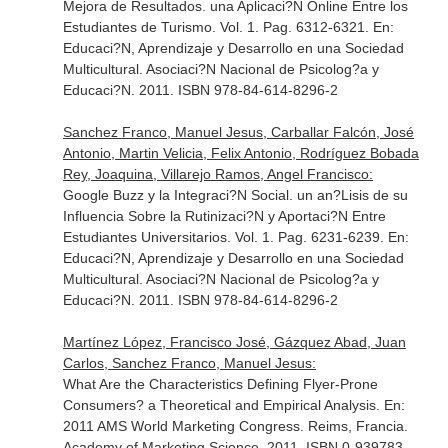
Mejora de Resultados. una Aplicaci?N Online Entre los
Estudiantes de Turismo. Vol. 1. Pag. 6312-6321.
En:
Educaci?N, Aprendizaje y Desarrollo en una Sociedad
Multicultural
. Asociaci?N Nacional de Psicolog?a y
Educaci?N. 2011. ISBN 978-84-614-8296-2
Sanchez Franco, Manuel Jesus, Carballar Falcón, José
Antonio, Martin Velicia, Felix Antonio, Rodríguez Bobada
Rey, Joaquina, Villarejo Ramos, Angel Francisco:
Google Buzz y la Integraci?N Social. un an?Lisis de su
Influencia Sobre la Rutinizaci?N y Aportaci?N Entre
Estudiantes Universitarios. Vol. 1. Pag. 6231-6239.
En:
Educaci?N, Aprendizaje y Desarrollo en una Sociedad
Multicultural
. Asociaci?N Nacional de Psicolog?a y
Educaci?N. 2011. ISBN 978-84-614-8296-2
Martínez López, Francisco José, Gázquez Abad, Juan
Carlos, Sanchez Franco, Manuel Jesus:
What Are the Characteristics Defining Flyer-Prone
Consumers? a Theoretical and Empirical Analysis.
En:
2011 AMS World Marketing Congress
. Reims, Francia.
Academy of Marketing Science. 2011. ISBN 0-939783-