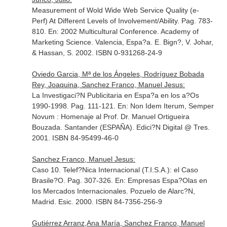
Measurement of Wold Wide Web Service Quality (e-
Perf) At Different Levels of Involvement/Ability. Pag. 783-
810.
En: 2002 Multicultural Conference. Academy of
Marketing Science
. Valencia, Espa?a. E. Bign?, V. Johar,
& Hassan, S. 2002. ISBN 0-931268-24-9
Oviedo Garcia, Mª de los Ángeles, Rodríguez Bobada
Rey, Joaquina, Sanchez Franco, Manuel Jesus:
La Investigaci?N Publicitaria en Espa?a en los a?Os
1990-1998. Pag. 111-121.
En: Non Idem Iterum, Semper
Novum : Homenaje al Prof. Dr. Manuel Ortigueira
Bouzada
. Santander (ESPAÑA). Edici?N Digital @ Tres.
2001. ISBN 84-95499-46-0
Sanchez Franco, Manuel Jesus:
Caso 10. Telef?Nica Internacional (T.I.S.A.): el Caso
Brasile?O. Pag. 307-326.
En: Empresas Espa?Olas en
los Mercados Internacionales
. Pozuelo de Alarc?N,
Madrid. Esic. 2000. ISBN 84-7356-256-9
Gutiérrez Arranz,Ana María, Sanchez Franco, Manuel