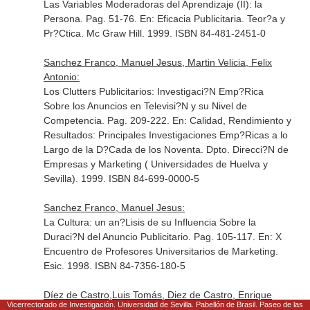
Las Variables Moderadoras del Aprendizaje (II): la
Persona. Pag. 51-76.
En: Eficacia Publicitaria. Teor?a y
Pr?Ctica
. Mc Graw Hill. 1999. ISBN 84-481-2451-0
Sanchez Franco, Manuel Jesus, Martin Velicia, Felix
Antonio:
Los Clutters Publicitarios: Investigaci?N Emp?Rica
Sobre los Anuncios en Televisi?N y su Nivel de
Competencia. Pag. 209-222.
En: Calidad, Rendimiento y
Resultados: Principales Investigaciones Emp?Ricas a lo
Largo de la D?Cada de los Noventa
. Dpto. Direcci?N de
Empresas y Marketing ( Universidades de Huelva y
Sevilla). 1999. ISBN 84-699-0000-5
Sanchez Franco, Manuel Jesus:
La Cultura: un an?Lisis de su Influencia Sobre la
Duraci?N del Anuncio Publicitario. Pag. 105-117.
En: X
Encuentro de Profesores Universitarios de Marketing
.
Esic. 1998. ISBN 84-7356-180-5
Díez de Castro,Luis Tomás, Diez de Castro, Enrique
Vicerrectorado de Investigación. Universidad de Sevilla. Pabellón de Brasil. Paseo de las
Carlos, Sanchez Franco, Manuel Jesus: