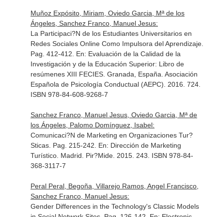
Muñoz Expósito, Miriam, Oviedo Garcia, Mª de los
Ángeles, Sanchez Franco, Manuel Jesus:
La Participaci?N de los Estudiantes Universitarios en
Redes Sociales Online Como Impulsora del Aprendizaje.
Pag. 412-412.
En: Evaluación de la Calidad de la
Investigación y de la Educación Superior: Libro de
resúmenes XIII FECIES
. Granada, España. Asociación
Española de Psicología Conductual (AEPC). 2016. 724.
ISBN 978-84-608-9268-7
Sanchez Franco, Manuel Jesus, Oviedo Garcia, Mª de
los Ángeles, Palomo Domínguez, Isabel:
Comunicaci?N de Marketing en Organizaciones Tur?
Sticas. Pag. 215-242.
En: Dirección de Marketing
Turístico
. Madrid. Pir?Mide. 2015. 243. ISBN 978-84-
368-3117-7
Peral Peral, Begoña, Villarejo Ramos, Angel Francisco,
Sanchez Franco, Manuel Jesus:
Gender Differences in the Technology's Classic Models
in Social Network Sites. Pag. 126-142.
En: Electronic