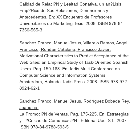
Calidad de Relaci?N y Lealtad Conativa. un an?Lisis
Emp?Rico de Sus Relaciones, Dimensiones y
Antecedentes.
En: XX Encuentro de Profesores
Universitarios de Marketing
. Esic. 2008. ISBN 978-84-
7356-565-3
Sanchez Franco, Manuel Jesus, Villarejo Ramos, Angel
Francisco, Rondan Cataluña, Francisco Javier:
Motivational Characteristics to Predict Acceptance of the
Web Sites: an Empirical Study of Task-Oriented Spanish
Users. Pag. 159-168.
En: Iadis Multi Conference on
Computer Science and Information Systems
.
Amsterdam, Holanda. Iadis Press. 2008. ISBN 978-972-
8924-62-1
Sanchez Franco, Manuel Jesus, Rodríguez Bobada Rey,
Joaquina:
La Promoci?N de Ventas. Pag. 175-225.
En: Estrategias
y T?Cnicas de Comunicaci?N.
. Editorial Uoc, S.L. 2007.
ISBN 978-84-9788-593-5