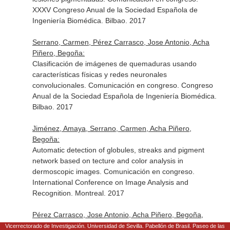
XXXV Congreso Anual de la Sociedad Española de
Ingeniería Biomédica. Bilbao. 2017
Serrano, Carmen, Pérez Carrasco, Jose Antonio, Acha
Piñero, Begoña:
Clasificación de imágenes de quemaduras usando
características físicas y redes neuronales
convolucionales. Comunicación en congreso. Congreso
Anual de la Sociedad Española de Ingeniería Biomédica.
Bilbao. 2017
Jiménez, Amaya, Serrano, Carmen, Acha Piñero,
Begoña:
Automatic detection of globules, streaks and pigment
network based on tecture and color analysis in
dermoscopic images. Comunicación en congreso.
International Conference on Image Analysis and
Recognition. Montreal. 2017
Pérez Carrasco, Jose Antonio, Acha Piñero, Begoña,
Suárez Mejías, Cristina, Serrano, Carmen:
Vicerrectorado de Investigación. Universidad de Sevilla. Pabellón de Brasil. Paseo de las