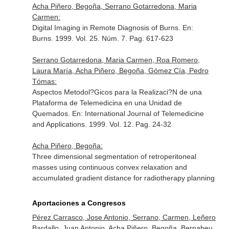
Acha Piñero, Begoña, Serrano Gotarredona, Maria
Carmen:
Digital Imaging in Remote Diagnosis of Burns.
En:
Burns
. 1999. Vol. 25. Núm. 7. Pag. 617-623
Serrano Gotarredona, Maria Carmen, Roa Romero,
Laura María, Acha Piñero, Begoña, Gómez Cía, Pedro
Tómas:
Aspectos Metodol?Gicos para la Realizaci?N de una
Plataforma de Telemedicina en una Unidad de
Quemados.
En: International Journal of Telemedicine
and Applications
. 1999. Vol. 12. Pag. 24-32
Acha Piñero, Begoña:
Three dimensional segmentation of retroperitoneal
masses using continuous convex relaxation and
accumulated gradient distance for radiotherapy planning
Aportaciones a Congresos
Pérez Carrasco, Jose Antonio, Serrano, Carmen, Leñero
Bardallo, Juan Antonio, Acha Piñero, Begoña, Bernabeu