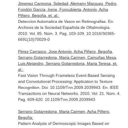
Jimenez Carmona, Soledad, Alemany Marquez, Pedro,
Fondón García, Irene, Foncubierta, Antonio, Acha
Piñero, Begoña, et. al.:
Deteccion Automatica de Vasos en Retinografias.
En:
Archivos de la Sociedad Española de Oftalmología
.
2010. Vol. 85. Núm. 3. Pag. 103-109. 10.1016/S0365-
6691(10)70029-0
Pérez Carrasco, Jose Antonio, Acha Piñero, Begoña,
Serrano Gotarredona, Maria Carmen, Camuñas Mesa,
Luis Alejandro, Serrano Gotarredona, Maria Teresa, et.
al.:
Fast Vision Through Frameless Event-Based Sensing
and Convolutional Processing: Application to Texture
Recognition. Doi: 10.1109/Tnn.2009.2039943.
En: IEEE
Transactions on Neural Networks
. 2010. Vol. 21. Núm. 4.
Pag. 609-620. 10.1109/Tnn.2009.2039943
Serrano Gotarredona, Maria Carmen, Acha Piñero,
Begoña:
Pattern Analysis of Dermoscopic Images Based on