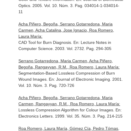
Optics
. 2005. Vol. 10. Núm. 3. Pag. 034014-1-034014-
11
Acha Piñero, Begoña, Serrano Gotarredona, Maria
Carmen, Acha Catalina, Jose Ignacio, Roa Romero,
Laura María:
CAD Tool for Burn Diagnosis.
En: Lecture Notes in
Computer Science
. 2003. Vol. 2732. Pag. 294-305
Serrano Gotarredona, Maria Carmen, Acha Piñero,
Begoña, Rangayyan, R.M., Roa Romero, Laura María:
Segmentation-Based Lossless Compression of Burn
Wound Images.
En: Journal of Electronic Imaging
. 2001.
Vol. 10. Núm. 3. Pag. 720-726
Acha Piñero, Begoña, Serrano Gotarredona, Maria
Carmen, Rangayyan, R.M., Roa Romero, Laura María:
Lossless Compression Algorithm for Colour Images.
En:
Electronics Letters
. 1999. Vol. 35. Núm. 3. Pag. 214-215
Roa Romero, Laura María, Gómez Cía, Pedro Tómas,