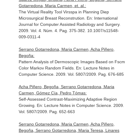
Gotarredona, Maria Carmen, et. al.:
The Virtual Reality Tool Virsspa in Planning Diep
Microsurgical Breast Reconstrution.
En: International
Journal for Computer Assisted Radiology and Surgery
.
2009. Vol. 4. Núm. 4. Pag. 375-382. 10.1007/s11548-
009-0311-4
Serrano Gotarredona, Maria Carmen, Acha Piñero,
Begoña:
Pattern Analysis of Dermoscopic Images Based on Fscm
Color Markov Random Fields.
En: Lecture Notes in
Computer Science
. 2009. Vol. 5807/2009. Pag. 676-685
Acha Piñero, Begoña, Serrano Gotarredona, Maria
Carmen, Gómez Cía, Pedro Tómas:
Self-Assessed Contrast-Maximizing Adaptive Region
Growing.
En: Lecture Notes in Computer Science
. 2009.
Vol. 5807/2009. Pag. 652-663
Serrano Gotarredona, Maria Carmen, Acha Piñero,
Begoña, Serrano Gotarredona, Maria Teresa, Linares