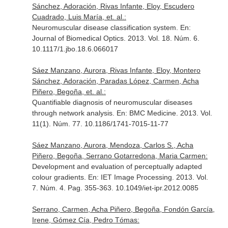
Sánchez, Adoración, Rivas Infante, Eloy, Escudero
Cuadrado, Luis María, et. al.:
Neuromuscular disease classification system.
En:
Journal of Biomedical Optics
. 2013. Vol. 18. Núm. 6.
10.1117/1.jbo.18.6.066017
Sáez Manzano, Aurora, Rivas Infante, Eloy, Montero
Sánchez, Adoración, Paradas López, Carmen, Acha
Piñero, Begoña, et. al.:
Quantifiable diagnosis of neuromuscular diseases
through network analysis.
En: BMC Medicine
. 2013. Vol.
11(1). Núm. 77. 10.1186/1741-7015-11-77
Sáez Manzano, Aurora, Mendoza, Carlos S., Acha
Piñero, Begoña, Serrano Gotarredona, Maria Carmen:
Development and evaluation of perceptually adapted
colour gradients.
En: IET Image Processing
. 2013. Vol.
7. Núm. 4. Pag. 355-363. 10.1049/iet-ipr.2012.0085
Serrano, Carmen, Acha Piñero, Begoña, Fondón García,
Irene, Gómez Cía, Pedro Tómas: