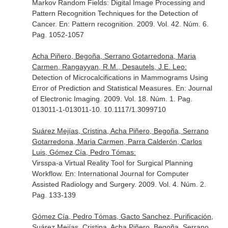
Markov Random Fields: Digital Image Processing and
Pattern Recognition Techniques for the Detection of
Cancer.
En: Pattern recognition
. 2009. Vol. 42. Núm. 6.
Pag. 1052-1057
Acha Piñero, Begoña, Serrano Gotarredona, Maria
Carmen, Rangayyan, R.M., Desautels, J.E. Leo:
Detection of Microcalcifications in Mammograms Using
Error of Prediction and Statistical Measures.
En: Journal
of Electronic Imaging
. 2009. Vol. 18. Núm. 1. Pag.
013011-1-013011-10. 10.1117/1.3099710
Suárez Mejías, Cristina, Acha Piñero, Begoña, Serrano
Gotarredona, Maria Carmen, Parra Calderón, Carlos
Luis, Gómez Cía, Pedro Tómas:
Virsspa-a Virtual Reality Tool for Surgical Planning
Workflow.
En: International Journal for Computer
Assisted Radiology and Surgery
. 2009. Vol. 4. Núm. 2.
Pag. 133-139
Gómez Cía, Pedro Tómas, Gacto Sanchez, Purificación,
Suárez Mejías, Cristina, Acha Piñero, Begoña, Serrano