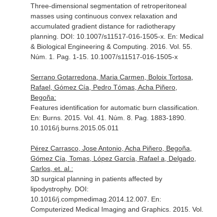
Three-dimensional segmentation of retroperitoneal
masses using continuous convex relaxation and
accumulated gradient distance for radiotherapy
planning. DOI: 10.1007/s11517-016-1505-x.
En: Medical
& Biological Engineering & Computing
. 2016. Vol. 55.
Núm. 1. Pag. 1-15. 10.1007/s11517-016-1505-x
Serrano Gotarredona, Maria Carmen, Boloix Tortosa,
Rafael, Gómez Cía, Pedro Tómas, Acha Piñero,
Begoña:
Features identification for automatic burn classification.
En: Burns
. 2015. Vol. 41. Núm. 8. Pag. 1883-1890.
10.1016/j.burns.2015.05.011
Pérez Carrasco, Jose Antonio, Acha Piñero, Begoña,
Gómez Cía, Tomas, López García, Rafael a, Delgado,
Carlos, et. al.:
3D surgical planning in patients affected by
lipodystrophy. DOI:
10.1016/j.compmedimag.2014.12.007.
En:
Computerized Medical Imaging and Graphics
. 2015. Vol.