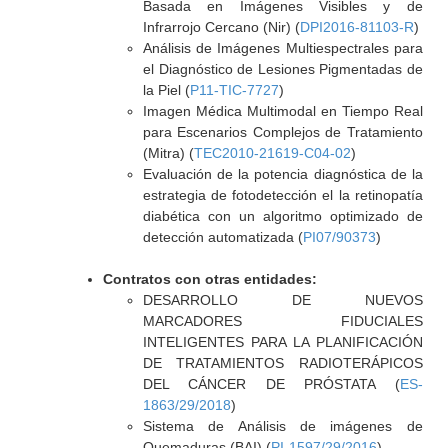
Basada en Imágenes Visibles y de
Infrarrojo Cercano (Nir) (
DPI2016-81103-R
)
Análisis de Imágenes Multiespectrales para
el Diagnóstico de Lesiones Pigmentadas de
la Piel (
P11-TIC-7727
)
Imagen Médica Multimodal en Tiempo Real
para Escenarios Complejos de Tratamiento
(Mitra) (
TEC2010-21619-C04-02
)
Evaluación de la potencia diagnóstica de la
estrategia de fotodetección el la retinopatía
diabética con un algoritmo optimizado de
detección automatizada (
PI07/90373
)
Contratos con otras entidades:
DESARROLLO DE NUEVOS
MARCADORES FIDUCIALES
INTELIGENTES PARA LA PLANIFICACIÓN
DE TRATAMIENTOS RADIOTERÁPICOS
DEL CÁNCER DE PRÓSTATA (
ES-
1863/29/2018
)
Sistema de Análisis de imágenes de
Quemaduras (BAI) (
PI-1597/29/2016
)