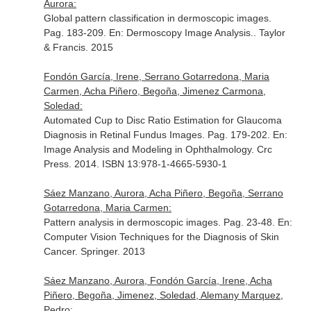
Aurora:
Global pattern classification in dermoscopic images.
Pag. 183-209.
En: Dermoscopy Image Analysis.
. Taylor
& Francis. 2015
Fondón García, Irene, Serrano Gotarredona, Maria
Carmen, Acha Piñero, Begoña, Jimenez Carmona,
Soledad:
Automated Cup to Disc Ratio Estimation for Glaucoma
Diagnosis in Retinal Fundus Images. Pag. 179-202.
En:
Image Analysis and Modeling in Ophthalmology
. Crc
Press. 2014. ISBN 13:978-1-4665-5930-1
Sáez Manzano, Aurora, Acha Piñero, Begoña, Serrano
Gotarredona, Maria Carmen:
Pattern analysis in dermoscopic images. Pag. 23-48.
En:
Computer Vision Techniques for the Diagnosis of Skin
Cancer
. Springer. 2013
Sáez Manzano, Aurora, Fondón García, Irene, Acha
Piñero, Begoña, Jimenez, Soledad, Alemany Marquez,
Pedro: