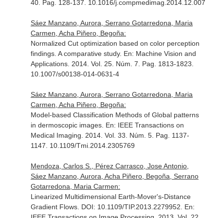
40. Pag. 128-137. 10.1016/j.compmedimag.2014.12.007
Sáez Manzano, Aurora, Serrano Gotarredona, Maria
Carmen, Acha Piñero, Begoña:
Normalized Cut optimization based on color perception
findings. A comparative study.
En: Machine Vision and
Applications
. 2014. Vol. 25. Núm. 7. Pag. 1813-1823.
10.1007/s00138-014-0631-4
Sáez Manzano, Aurora, Serrano Gotarredona, Maria
Carmen, Acha Piñero, Begoña:
Model-based Classification Methods of Global patterns
in dermoscopic images.
En: IEEE Transactions on
Medical Imaging
. 2014. Vol. 33. Núm. 5. Pag. 1137-
1147. 10.1109/Tmi.2014.2305769
Mendoza, Carlos S., Pérez Carrasco, Jose Antonio,
Sáez Manzano, Aurora, Acha Piñero, Begoña, Serrano
Gotarredona, Maria Carmen:
Linearized Multidimensional Earth-Mover's-Distance
Gradient Flows. DOI: 10.1109/TIP.2013.2279952.
En:
IEEE Transactions on Image Processing
. 2013. Vol. 22.