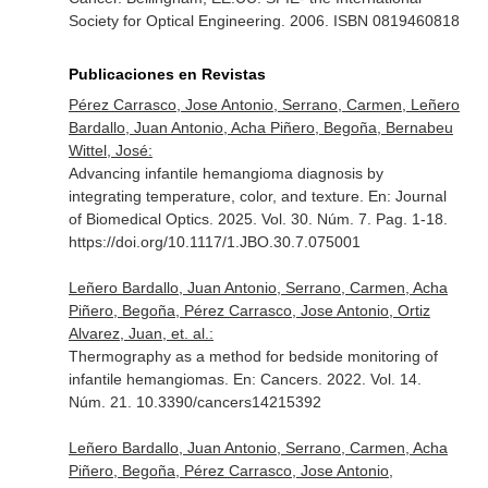
Society for Optical Engineering. 2006. ISBN 0819460818
Publicaciones en Revistas
Pérez Carrasco, Jose Antonio, Serrano, Carmen, Leñero
Bardallo, Juan Antonio, Acha Piñero, Begoña, Bernabeu
Wittel, José:
Advancing infantile hemangioma diagnosis by
integrating temperature, color, and texture.
En: Journal
of Biomedical Optics
. 2025. Vol. 30. Núm. 7. Pag. 1-18.
https://doi.org/10.1117/1.JBO.30.7.075001
Leñero Bardallo, Juan Antonio, Serrano, Carmen, Acha
Piñero, Begoña, Pérez Carrasco, Jose Antonio, Ortiz
Alvarez, Juan, et. al.:
Thermography as a method for bedside monitoring of
infantile hemangiomas.
En: Cancers
. 2022. Vol. 14.
Núm. 21. 10.3390/cancers14215392
Leñero Bardallo, Juan Antonio, Serrano, Carmen, Acha
Piñero, Begoña, Pérez Carrasco, Jose Antonio,