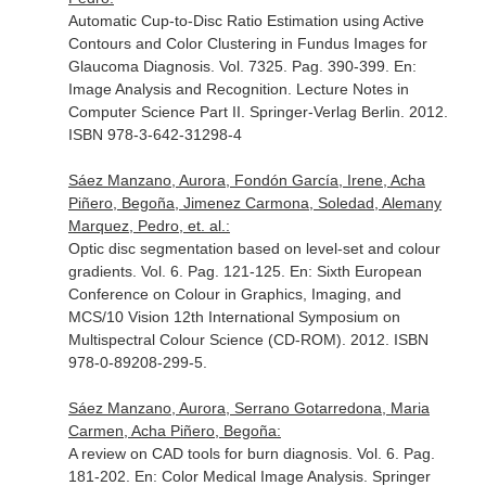
Automatic Cup-to-Disc Ratio Estimation using Active
Contours and Color Clustering in Fundus Images for
Glaucoma Diagnosis. Vol. 7325. Pag. 390-399.
En:
Image Analysis and Recognition. Lecture Notes in
Computer Science Part II
. Springer-Verlag Berlin. 2012.
ISBN 978-3-642-31298-4
Sáez Manzano, Aurora, Fondón García, Irene, Acha
Piñero, Begoña, Jimenez Carmona, Soledad, Alemany
Marquez, Pedro, et. al.:
Optic disc segmentation based on level-set and colour
gradients. Vol. 6. Pag. 121-125.
En: Sixth European
Conference on Colour in Graphics, Imaging, and
MCS/10 Vision 12th International Symposium on
Multispectral Colour Science (CD-ROM)
. 2012. ISBN
978-0-89208-299-5.
Sáez Manzano, Aurora, Serrano Gotarredona, Maria
Carmen, Acha Piñero, Begoña:
A review on CAD tools for burn diagnosis. Vol. 6. Pag.
181-202.
En: Color Medical Image Analysis
. Springer