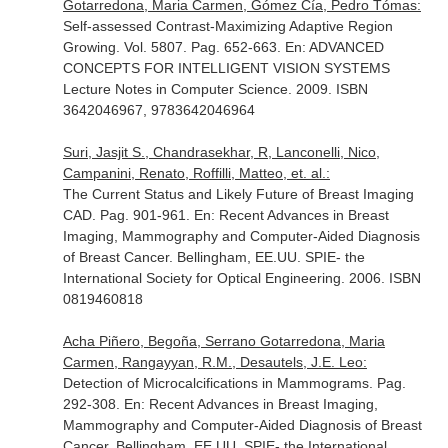
Gotarredona, Maria Carmen, Gómez Cía, Pedro Tómas:
Self-assessed Contrast-Maximizing Adaptive Region
Growing. Vol. 5807. Pag. 652-663.
En: ADVANCED
CONCEPTS FOR INTELLIGENT VISION SYSTEMS
Lecture Notes in Computer Science
. 2009. ISBN
3642046967, 9783642046964
Suri, Jasjit S., Chandrasekhar, R, Lanconelli, Nico,
Campanini, Renato, Roffilli, Matteo, et. al.:
The Current Status and Likely Future of Breast Imaging
CAD. Pag. 901-961.
En: Recent Advances in Breast
Imaging, Mammography and Computer-Aided Diagnosis
of Breast Cancer
. Bellingham, EE.UU. SPIE- the
International Society for Optical Engineering. 2006. ISBN
0819460818
Acha Piñero, Begoña, Serrano Gotarredona, Maria
Carmen, Rangayyan, R.M., Desautels, J.E. Leo:
Detection of Microcalcifications in Mammograms. Pag.
292-308.
En: Recent Advances in Breast Imaging,
Mammography and Computer-Aided Diagnosis of Breast
Cancer
. Bellingham, EE.UU. SPIE- the International