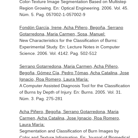
Color-Texture Image Segmentation Based on Multistep
Region Growing.
En: Optical Engineering
. 2006. Vol. 45.
Núm. 5. Pag. 057002-1-057002-9
Fondón García, Irene, Acha Piñero, Begoña, Serrano
Gotarredona, Maria Carmen, Sosa, Manuel:
New Characteristics for the Classification of Burns:
Experimental Study.
En: Lecture Notes in Computer
Science
. 2006. Vol. 4142. Pag. 502-512
Serrano Gotarredona, Maria Carmen, Acha Piñero,
Begoña, Gómez Cía, Pedro Tómas, Acha Catalina, Jose
Ignacio, Roa Romero, Laura María:
A Computer Assisted Diagnosis Tool for the Classification
of Burns by Depth of Injury.
En: Burns
. 2005. Vol. 31.
Núm. 3. Pag. 275-281
Acha Piñero, Begoña, Serrano Gotarredona, Maria
Carmen, Acha Catalina, Jose Ignacio, Roa Romero,
Laura María:
Segmentation and Classification of Burn Images by
Color and Texture Information.
En: Journal of Biomedical