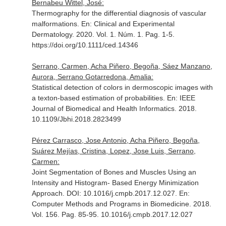
Bernabeu Wittel, José:
Thermography for the differential diagnosis of vascular
malformations.
En: Clinical and Experimental
Dermatology
. 2020. Vol. 1. Núm. 1. Pag. 1-5.
https://doi.org/10.1111/ced.14346
Serrano, Carmen, Acha Piñero, Begoña, Sáez Manzano,
Aurora, Serrano Gotarredona, Amalia:
Statistical detection of colors in dermoscopic images with
a texton-based estimation of probabilities.
En: IEEE
Journal of Biomedical and Health Informatics
. 2018.
10.1109/Jbhi.2018.2823499
Pérez Carrasco, Jose Antonio, Acha Piñero, Begoña,
Suárez Mejías, Cristina, Lopez, Jose Luis, Serrano,
Carmen:
Joint Segmentation of Bones and Muscles Using an
Intensity and Histogram- Based Energy Minimization
Approach. DOI: 10.1016/j.cmpb.2017.12.027.
En:
Computer Methods and Programs in Biomedicine
. 2018.
Vol. 156. Pag. 85-95. 10.1016/j.cmpb.2017.12.027