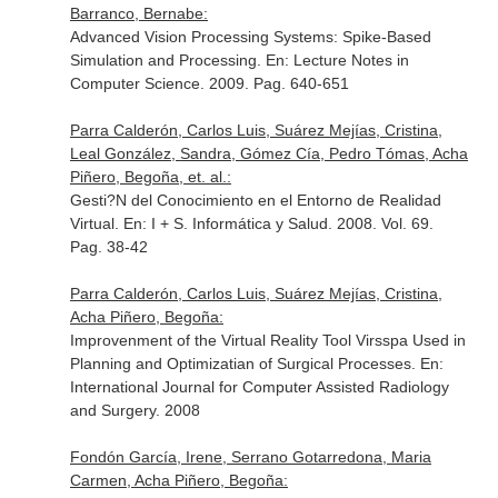
Barranco, Bernabe:
Advanced Vision Processing Systems: Spike-Based
Simulation and Processing.
En: Lecture Notes in
Computer Science
. 2009. Pag. 640-651
Parra Calderón, Carlos Luis, Suárez Mejías, Cristina,
Leal González, Sandra, Gómez Cía, Pedro Tómas, Acha
Piñero, Begoña, et. al.:
Gesti?N del Conocimiento en el Entorno de Realidad
Virtual.
En: I + S. Informática y Salud
. 2008. Vol. 69.
Pag. 38-42
Parra Calderón, Carlos Luis, Suárez Mejías, Cristina,
Acha Piñero, Begoña:
Improvenment of the Virtual Reality Tool Virsspa Used in
Planning and Optimizatian of Surgical Processes.
En:
International Journal for Computer Assisted Radiology
and Surgery
. 2008
Fondón García, Irene, Serrano Gotarredona, Maria
Carmen, Acha Piñero, Begoña: