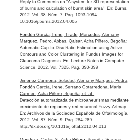
Reply to Comments on "A system for 3D representation
of burns and calculation of burnt skin area".
En: Burns
.
2012. Vol. 38. Núm. 7. Pag. 1093-1094.
10.1016/j.burns.2012.04.005
Fondón García, Irene, Tirado, Mercedes, Alemany
Marquez, Pedro, Abbas, Qaisar, Acha Piñero, Begoña:
Automatic Cup-to-Disc Ratio Estimation using Active
Contours and Color Clustering in Fundus Images for
Glaucoma Diagnosis.
En: Lecture Notes in Computer
Science
. 2012. Vol. 7325. Pag. 390-399
Jimenez Carmona, Soledad, Alemany Marquez, Pedro,
Fondón García, Irene, Serrano Gotarredona, Maria
Carmen, Acha Piñero, Begoña, et. al.:
Detección automatizada de microaneurismas mediante
crecimiento de regiones y red neuronal Fuzzy-Artmap.
En: Archivos de la Sociedad Española de Oftalmología
.
2012. Vol. 87. Núm. 9. Pag. 284-289.
http://dx.doi.org/10.1016/j.oftal.2012.04.013
Mendoza, Carlos S., Acha Piñero, Begoña, Serrano