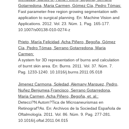
Gotarredona, Maria Carmen, Gómez Cía, Pedro Tómas:
Fast parameter-free region growing segmentation with
application to surgical planning.
En: Machine Vision and
Applications
. 2012. Vol. 23. Núm. 1. Pag. 165-177.
10.1007/s00138-010-0274-z
Prieto, María Felicidad, Acha Piñero, Begoña, Gómez
Cía, Pedro Tómas, Serrano Gotarredona, Maria
Carmen:
A system for 3D representation of burns and calculation
of burnt skin area.
En: Burns
. 2011. Vol. 37. Núm. 7.
Pag. 1233-1240. 10.1016/j.burns.2011.05.018
Jimenez Carmona, Soledad, Alemany Marquez, Pedro,
Nuñez Benjumea,Francisco, Serrano Gotarredona,
Maria Carmen, Acha Piñero, Begoña, et. al.:
Detecci?N Autom?Tica de Microaneurismas en
Retinograf?As.
En: Archivos de la Sociedad Española de
Oftalmología
. 2011. Vol. 86. Núm. 9. Pag. 277-281.
10.1016/j.oftal.2011.04.015