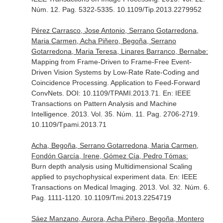
Núm. 12. Pag. 5322-5335. 10.1109/Tip.2013.2279952
Pérez Carrasco, Jose Antonio, Serrano Gotarredona,
Maria Carmen, Acha Piñero, Begoña, Serrano
Gotarredona, Maria Teresa, Linares Barranco, Bernabe:
Mapping from Frame-Driven to Frame-Free Event-
Driven Vision Systems by Low-Rate Rate-Coding and
Coincidence Processing. Application to Feed-Forward
ConvNets. DOI: 10.1109/TPAMI.2013.71.
En: IEEE
Transactions on Pattern Analysis and Machine
Intelligence
. 2013. Vol. 35. Núm. 11. Pag. 2706-2719.
10.1109/Tpami.2013.71
Acha, Begoña, Serrano Gotarredona, Maria Carmen,
Fondón García, Irene, Gómez Cía, Pedro Tómas:
Burn depth analysis using Multidimensional Scaling
applied to psychophysical experiment data.
En: IEEE
Transactions on Medical Imaging
. 2013. Vol. 32. Núm. 6.
Pag. 1111-1120. 10.1109/Tmi.2013.2254719
Sáez Manzano, Aurora, Acha Piñero, Begoña, Montero