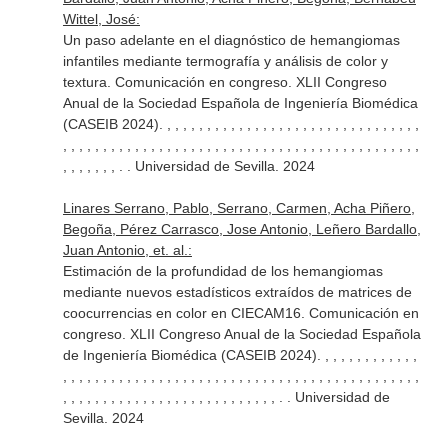
Wittel, José:
Un paso adelante en el diagnóstico de hemangiomas
infantiles mediante termografía y análisis de color y
textura. Comunicación en congreso. XLII Congreso
Anual de la Sociedad Española de Ingeniería Biomédica
(CASEIB 2024). , , , , , , , , , , , , , , , , , , , , , , , , , , , , , , , ,
, , , , , , , , , , , , , , , , , , , , , , , , , , , , , , , , , , , , , , , , , , , , ,
, , , , , , , . . Universidad de Sevilla. 2024
Linares Serrano, Pablo, Serrano, Carmen, Acha Piñero,
Begoña, Pérez Carrasco, Jose Antonio, Leñero Bardallo,
Juan Antonio, et. al.:
Estimación de la profundidad de los hemangiomas
mediante nuevos estadísticos extraídos de matrices de
coocurrencias en color en CIECAM16. Comunicación en
congreso. XLII Congreso Anual de la Sociedad Española
de Ingeniería Biomédica (CASEIB 2024). , , , , , , , , , , , ,
, , , , , , , , , , , , , , , , , , , , , , , , , , , , , , , , , , , , , , , , , , , , ,
, , , , , , , , , , , , , , , , , , , , , , , , , , , . . Universidad de
Sevilla. 2024