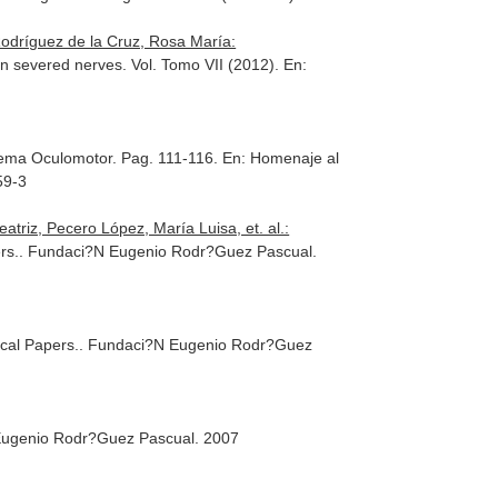
Rodríguez de la Cruz, Rosa María:
y in severed nerves. Vol. Tomo VII (2012).
En:
stema Oculomotor. Pag. 111-116.
En: Homenaje al
59-3
triz, Pecero López, María Luisa, et. al.:
rs.
. Fundaci?N Eugenio Rodr?Guez Pascual.
ical Papers.
. Fundaci?N Eugenio Rodr?Guez
Eugenio Rodr?Guez Pascual. 2007