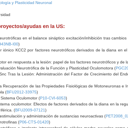
ología y Plasticidad Neuronal
rsidad
proyectos/ayudas en la US:
eurotróficas en el balance sináptico excitación/inhibición tras cambio
943NB-I00
)
r iónico KCC2 por factores neurotróficos derivados de la diana en e
tor en respuesta a la lesión: papel de los factores neurotróficos y de l
aluación Neurotrófica de la Función y Plasticidad Oculomotora (
PGC20
Snc Tras la Lesión: Administración del Factor de Crecimiento del End
a Recuperación de las Propiedades Fisiológicas de Motoneuronas e I
la (
BFU2012-33975
)
el Sistema Oculomotor (
P10-CVI-6053
)
stema oculomotor. Efectos de factores derivados de la diana en la re
férica. (
BFU2009-07121
)
estimulación y administración de sustancias neuroactivas (
PET2008_0
rotrofinas (
P06-CTS-01420
)