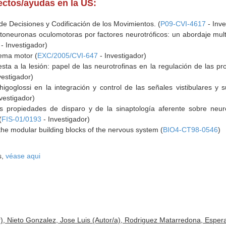
yectos/ayudas en la US:
e Decisiones y Codificación de los Movimientos. (
P09-CVI-4617
- Inve
oneuronas oculomotoras por factores neurotróficos: un abordaje multi
- Investigador)
stema motor (
EXC/2005/CVI-647
- Investigador)
esta a la lesión: papel de las neurotrofinas en la regulación de las p
vestigador)
higoglossi en la integración y control de las señales vistibulares 
vestigador)
as propiedades de disparo y de la sinaptología aferente sobre neu
(
FIS-01/0193
- Investigador)
the modular building blocks of the nervous system (
BIO4-CT98-0546
)
s,
véase aqui
, Nieto Gonzalez, Jose Luis (Autor/a), Rodriguez Matarredona, Espera