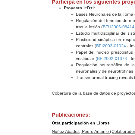
Participa en los siguientes pro
Proyecto I+D+i:
Bases Neuronales de la Toma d
Regulación del fenotipo de mot
tras la lesión (
BFU2006-08414
Estudio multidisciplinar del si
Plasticidad sináptica en respu
centrales (
BFI2003-01024
- In
Papel del núcleo prespositus 
vestibular (
BFI2002-01378
- In
Regulación neurotrófica de l
neuronales y de neurotrofinas 
Transneuronal tracing reveals 
Cobertura de la base de datos de proyecto
Publicaciones:
Otra participación en Libros
Nuñez Abades, Pedro Antonio (Colaborador)