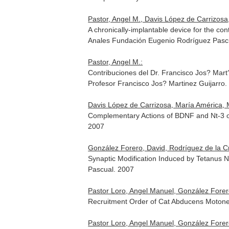
Pastor, Angel M., Davis López de Carrizosa
A chronically-implantable device for the con
Anales Fundación Eugenio Rodríguez Pascu
Pastor, Angel M.:
Contribuciones del Dr. Francisco Jos? Mart
Profesor Francisco Jos? Martinez Guijarro
.
Davis López de Carrizosa, María América, M
Complementary Actions of BDNF and Nt-3 
2007
González Forero, David, Rodríguez de la C
Synaptic Modification Induced by Tetanus 
Pascual. 2007
Pastor Loro, Angel Manuel, González Forer
Recruitment Order of Cat Abducens Moton
Pastor Loro, Angel Manuel, González Forero