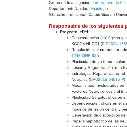
Grupo de Investigación:
Laboratorio de Fisi
Departamento/Unidad:
Fisiología
Situación profesional: Catedrático de Unive
Responsable de los siguientes 
Proyecto I+D+i:
Consecuencias fisiológicas y n
KCC2 y NKCC1 (
PID2024-155
Regulación del cotransportado
124300NB-I00
)
Plasticidad del sistema oculomo
Lesión y Regeneración: una Ev
Estrategias Reparativas en el 
Neurales (
BFU2015-64515-P
)
Mecanismos Involucrados en l
Factores Neurotróficos y el Imp
Plasticidad Sinaptotrófica en 
Dependencias tróficas en el si
modelos de lesión central y peri
Generación de dispositivos de 
Papel sinaptotrófico de las neu