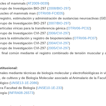
scles of mammals (
AT2009-0039
)
Grupo de Investigación BIO-297 (
2008/BIO-297
)
muscles of mammals man (
OTRI/08-FCIE05
)
 registro, estimulación y administración de sustancias neuroactivas (
Grupo de Investigación BIO-297 (
2007/BIO-297
)
tículas víricas para la transferencia génica (
OTRI/06-PC32
)
Grupo de Investigación CVI-297 (
2006/CVI-297
)
ara la estimulación y registro de biopotenciales (
OTRI/06-PC07
)
Grupo de Investigación CVI-297 (
2004/CVI-297
)
Grupo de Investigación CVI-297 (
2005/CVI-297
)
 final común mediante el registro combinado de tensión muscular y a
stitucional:
ales mediante técnicas de biología molecular y electrofisiológicas in viv
, de cultivos y de Biología Molecular asociado al Animalario de la Facul
lógico (
UNSE13-1E-2086
)
ra Facultad de Biología (
UNSE10-1E-233
)
logía (
INFRA08-26573
)