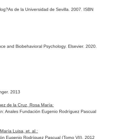
log?As de la Universidad de Sevilla. 2007. ISBN
nce and Biobehavioral Psychology
. Elsevier. 2020.
inger. 2013
uez de la Cruz, Rosa María:
n: Anales Fundación Eugenio Rodríguez Pascual
aría Luisa, et. al.:
ón Eugenio Rodríguez Pascual (Tomo VII)
. 2012