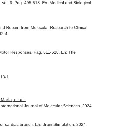
. Vol. 6. Pag. 495-518.
En: Medical and Biological
d Repair: from Molecular Research to Clinical
92-4
d Motor Responses. Pag. 511-528.
En: The
313-1
aría, et. al.:
International Journal of Molecular Sciences
. 2024
ior cardiac branch.
En: Brain Stimulation
. 2024