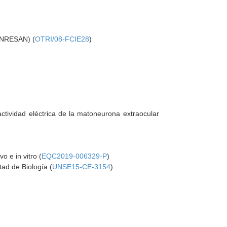
GENRESAN) (
OTRI/08-FCIE28
)
ctividad eléctrica de la matoneurona extraocular
o e in vitro (
EQC2019-006329-P
)
tad de Biología (
UNSE15-CE-3154
)