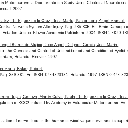
 in Motoneurons: a Deafferentation Study Using Clostridial Neurotoxins
scual. 2007
atriz, Rodríguez de la Cruz, Rosa María, Pastor Loro, Angel Manuel:
Central Nervous System After Injury. Pag. 285-305.
En: Brain Damage an
on, Estados Unidos. Kluwer Academic Publishers. 2004. ISBN 1-4020-18
mengol Butron de Mujica, Jose Angel, Delgado Garcia, Jose Maria:
ei in the Genesis and Control of Unconditioned and Conditioned Eyeli
terdam, Holanda. Elsevier. 1997
sa María, Baker, Robert:
. Pag. 359-381.
En: ISBN: 0444823131
. Holanda. 1997. ISBN 0-444-82
rero Rojas, Génova, Martín Calvo, Paula, Rodríguez de la Cruz, Rosa M
ulation of KCC2 Induced by Axotomy in Extraocular Motoneurons.
En: 
ization of nerve fibers in the human cervical vagus nerve and its super