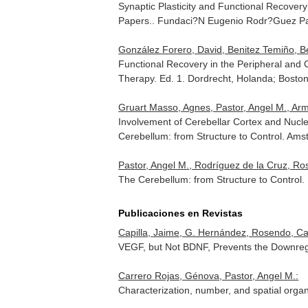
Synaptic Plasticity and Functional Recovery
Papers.
. Fundaci?N Eugenio Rodr?Guez Pa
González Forero, David, Benitez Temiño, Be
Functional Recovery in the Peripheral and 
Therapy
. Ed. 1. Dordrecht, Holanda; Bost
Gruart Masso, Agnes, Pastor, Angel M., Ar
Involvement of Cerebellar Cortex and Nucl
Cerebellum: from Structure to Control
. Ams
Pastor, Angel M., Rodríguez de la Cruz, Ro
The Cerebellum: from Structure to Control
Publicaciones en Revistas
Capilla, Jaime, G. Hernández, Rosendo, Car
VEGF, but Not BDNF, Prevents the Downreg
Carrero Rojas, Génova, Pastor, Angel M.:
Characterization, number, and spatial organ