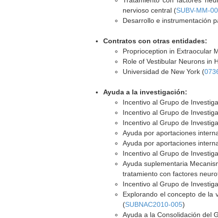
Tratamiento con factores neur
nervioso central (
SUBV-MM-00
Desarrollo e instrumentación pa
Contratos con otras entidades:
Proprioception in Extraocular 
Role of Vestibular Neurons in 
Universidad de New York (
073
Ayuda a la investigación:
Incentivo al Grupo de Investig
Incentivo al Grupo de Investig
Incentivo al Grupo de Investig
Ayuda por aportaciones interna
Ayuda por aportaciones interna
Incentivo al Grupo de Investig
Ayuda suplementaria Mecanismo
tratamiento con factores neurot
Incentivo al Grupo de Investig
Explorando el concepto de la v
(
SUBNAC2010-005
)
Ayuda a la Consolidación del 