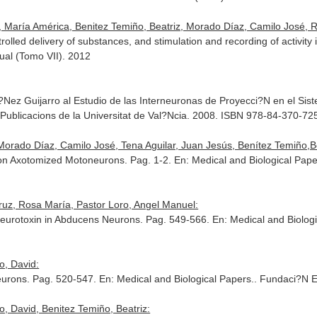
, María América, Benitez Temiño, Beatriz, Morado Díaz, Camilo José, 
trolled delivery of substances, and stimulation and recording of activit
al (Tomo VII)
. 2012
?Nez Guijarro al Estudio de las Interneuronas de Proyecci?N en el Si
 Publicacions de la Universitat de Val?Ncia. 2008. ISBN 978-84-370-72
orado Díaz, Camilo José, Tena Aguilar, Juan Jesús, Benítez Temiño,Bea
on Axotomized Motoneurons. Pag. 1-2.
En: Medical and Biological Pape
ruz, Rosa María, Pastor Loro, Angel Manuel:
Neurotoxin in Abducens Neurons. Pag. 549-566.
En: Medical and Biolog
o, David:
eurons. Pag. 520-547.
En: Medical and Biological Papers.
. Fundaci?N 
, David, Benitez Temiño, Beatriz: