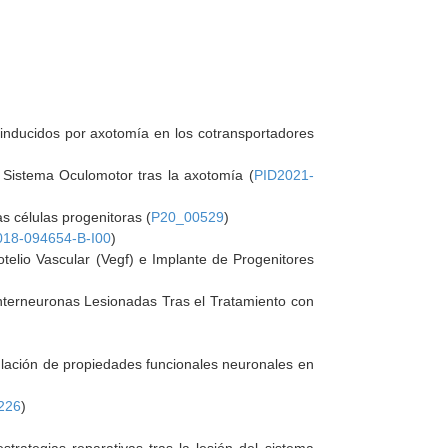
s inducidos por axotomía en los cotransportadores
l Sistema Oculomotor tras la axotomía (
PID2021-
as células progenitoras (
P20_00529
)
18-094654-B-I00
)
otelio Vascular (Vegf) e Implante de Progenitores
nterneuronas Lesionadas Tras el Tratamiento con
gulación de propiedades funcionales neuronales en
226
)