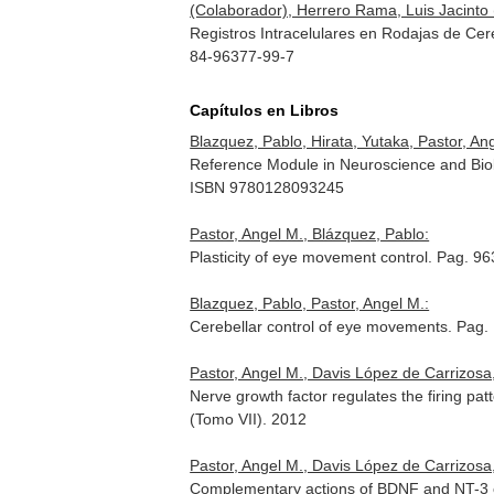
(Colaborador), Herrero Rama, Luis Jacinto (
Registros Intracelulares en Rodajas de Cer
84-96377-99-7
Capítulos en Libros
Blazquez, Pablo, Hirata, Yutaka, Pastor, An
Reference Module in Neuroscience and Bio
ISBN 9780128093245
Pastor, Angel M., Blázquez, Pablo:
Plasticity of eye movement control. Pag. 9
Blazquez, Pablo, Pastor, Angel M.:
Cerebellar control of eye movements. Pag
Pastor, Angel M., Davis López de Carrizos
Nerve growth factor regulates the firing pa
(Tomo VII)
. 2012
Pastor, Angel M., Davis López de Carrizosa,
Complementary actions of BDNF and NT-3 