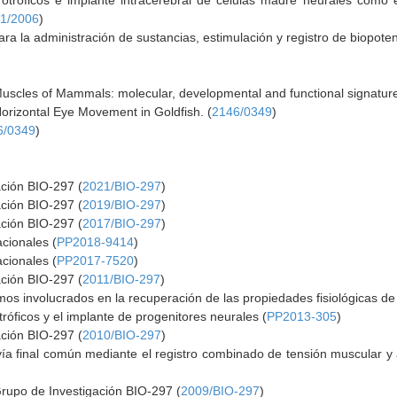
otróficos e implante intracerebral de células madre neurales como es
1/2006
)
ra la administración de sustancias, estimulación y registro de biopoten
Muscles of Mammals: molecular, developmental and functional signature
Horizontal Eye Movement in Goldfish. (
2146/0349
)
6/0349
)
ación BIO-297 (
2021/BIO-297
)
ación BIO-297 (
2019/BIO-297
)
ación BIO-297 (
2017/BIO-297
)
cionales (
PP2018-9414
)
cionales (
PP2017-7520
)
ación BIO-297 (
2011/BIO-297
)
s involucrados en la recuperación de las propiedades fisiológicas de
róficos y el implante de progenitores neurales (
PP2013-305
)
ación BIO-297 (
2010/BIO-297
)
ía final común mediante el registro combinado de tensión muscular y 
Grupo de Investigación BIO-297 (
2009/BIO-297
)