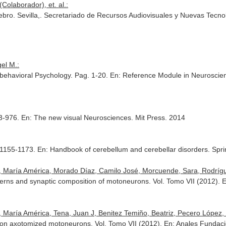
Colaborador), et. al.:
ebro. Sevilla,. Secretariado de Recursos Audiovisuales y Nuevas Tecno
gel M.:
behavioral Psychology. Pag. 1-20.
En: Reference Module in Neuroscie
63-976.
En: The new visual Neurosciences
. Mit Press. 2014
. 1155-1173.
En: Handbook of cerebellum and cerebellar disorders
. Spr
a, María América, Morado Díaz, Camilo José, Morcuende, Sara, Rodríg
tterns and synaptic composition of motoneurons. Vol. Tomo VII (2012).
E
 María América, Tena, Juan J, Benitez Temiño, Beatriz, Pecero López, M
on axotomized motoneurons. Vol. Tomo VII (2012).
En: Anales Fundaci