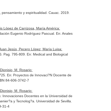
, pensamiento y espiritualidad
. Cauac. 2019.
s López de Carrizosa, María América:
Fundación Eugenio Rodríguez Pascual.
En: Anales
Juan Jesús, Pecero López, María Luisa:
 6. Pag. 795-809.
En: Medical and Biological
Dionisio, M. Rosario:
-725.
En: Proyectos de Innovaci?N Docente de
ISBN 84-606-3742-7
Dionisio, M. Rosario:
: Innovaciones Docentes en la Universidad de
ngenier?a y Tecnolog?a
. Universidad de Sevilla.
9-31-4