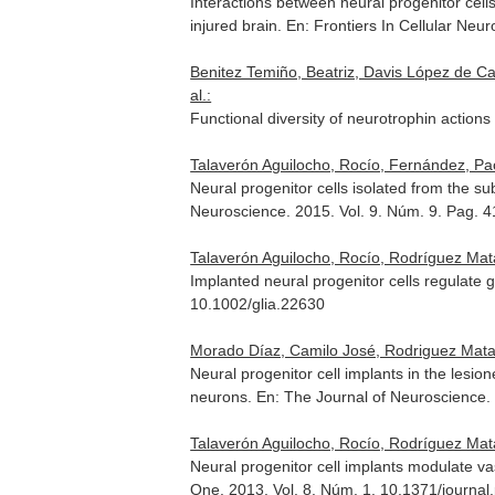
Interactions between neural progenitor cells
injured brain.
En: Frontiers In Cellular Neu
Benitez Temiño, Beatriz, Davis López de C
al.:
Functional diversity of neurotrophin action
Talaverón Aguilocho, Rocío, Fernández, Pao
Neural progenitor cells isolated from the su
Neuroscience
. 2015. Vol. 9. Núm. 9. Pag. 
Talaverón Aguilocho, Rocío, Rodríguez Mata
Implanted neural progenitor cells regulate gli
10.1002/glia.22630
Morado Díaz, Camilo José, Rodriguez Matar
Neural progenitor cell implants in the lesio
neurons.
En: The Journal of Neuroscience
.
Talaverón Aguilocho, Rocío, Rodríguez Mat
Neural progenitor cell implants modulate va
One
. 2013. Vol. 8. Núm. 1. 10.1371/journa