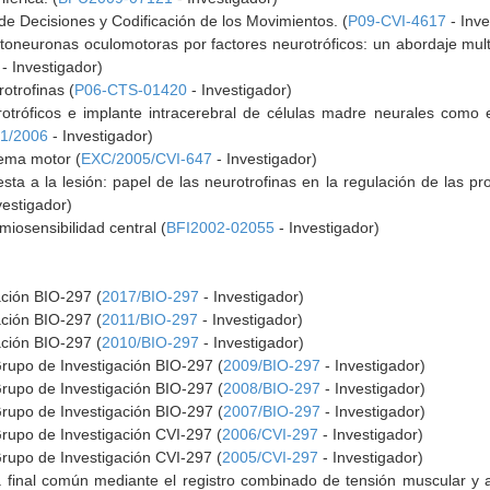
e Decisiones y Codificación de los Movimientos. (
P09-CVI-4617
- Inve
oneuronas oculomotoras por factores neurotróficos: un abordaje multi
- Investigador)
rotrofinas (
P06-CTS-01420
- Investigador)
otróficos e implante intracerebral de células madre neurales como es
1/2006
- Investigador)
stema motor (
EXC/2005/CVI-647
- Investigador)
esta a la lesión: papel de las neurotrofinas en la regulación de las p
vestigador)
miosensibilidad central (
BFI2002-02055
- Investigador)
ación BIO-297 (
2017/BIO-297
- Investigador)
ación BIO-297 (
2011/BIO-297
- Investigador)
ación BIO-297 (
2010/BIO-297
- Investigador)
Grupo de Investigación BIO-297 (
2009/BIO-297
- Investigador)
Grupo de Investigación BIO-297 (
2008/BIO-297
- Investigador)
Grupo de Investigación BIO-297 (
2007/BIO-297
- Investigador)
Grupo de Investigación CVI-297 (
2006/CVI-297
- Investigador)
Grupo de Investigación CVI-297 (
2005/CVI-297
- Investigador)
 final común mediante el registro combinado de tensión muscular y a