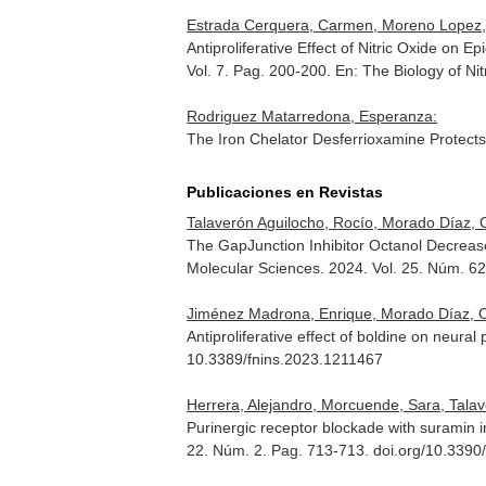
Estrada Cerquera, Carmen, Moreno Lopez, B
Antiproliferative Effect of Nitric Oxide o
Vol. 7. Pag. 200-200.
En: The Biology of Nit
Rodriguez Matarredona, Esperanza:
The Iron Chelator Desferrioxamine Protect
Publicaciones en Revistas
Talaverón Aguilocho, Rocío, Morado Díaz, Cam
The GapJunction Inhibitor Octanol Decreases
Molecular Sciences
. 2024. Vol. 25. Núm. 
Jiménez Madrona, Enrique, Morado Díaz, Cam
Antiproliferative effect of boldine on neural
10.3389/fnins.2023.1211467
Herrera, Alejandro, Morcuende, Sara, Talave
Purinergic receptor blockade with suramin in
22. Núm. 2. Pag. 713-713. doi.org/10.339