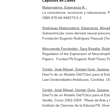
Capítulos en Libros
Matarredona, Esperanza R.:
La consciencia: reconocer y relacionarse. 
ISBN 978-84-948279-5-2
Rodriguez Matarredona, Esperanza, Morado
Subventricular zone-derived neural precurs
Fundación Eugenio Rodríguez Pascual (Tom
Morcuende Fernández, Sara Rosalía, Rodrig
Regulation of the Expression of Neurotroph
Papers.
. Fundaci?N Eugenio Rodr?Guez Pa
Cortés, José Miguel, Gaytan Guía, Susana P
Dise?o de un Modelo Did?Ctico para el Estu
Lasl Unviersidades Andaluzas
. Cordoba. U
Cortés, José Miguel, Gaytan Guía, Susana P
Dise?o de un Modelo Did?Ctico para el Est
Sevilla, Curso 2002-2003: ?Reas de Arte y
Instituto de Ciencias de la Educaci?N, Vi