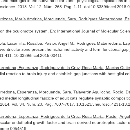
 and microglia in the subventricular zone: physiological implications in 
roscience
. 2018. Vol. 12. Núm. 268. Pag. 1-11. doi:10.3389/fncel.2018.
arrizosa, María América, Morcuende, Sara, Rodríguez Matarredona, Es
s on the oculomotor system.
En: International Journal of Molecular Scie
la, Escamilla, Rosalba, Pastor, Angel M., Rodríguez Matarredona, Espe
bventricular zone present hemichannel activity and form functional gap ju
411-411. 10.3389/fncel.2015.00411
rredona, Esperanza, Rodríguez de la Cruz, Rosa María, Macias Gutierrez
al reaction to brain injury and establish gap junctions with host glial ce
redona, Esperanza, Morcuende, Sara, Talaverón Aguilocho, Rocío, Davi
ned medial longitudinal fascicle of adult cats regulate synaptic composit
 2014. Vol. 34. Núm. 20. Pag. 7007-7017. 10.1523/Jneurosci.4231-13.
arredona, Esperanza, Rodríguez de la Cruz, Rosa María, Pastor, Angel
scular endothelial growth factor and brain-derived neurotrophic factor
l.pone.0054519