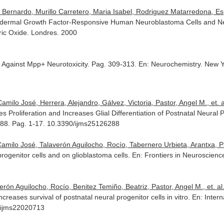
ernardo, Murillo Carretero, Maria Isabel, Rodriguez Matarredona, E
n Epidermal Growth Factor-Responsive Human Neuroblastoma Cells and Ne
ric Oxide
. Londres. 2000
s Against Mpp+ Neurotoxicity. Pag. 309-313.
En: Neurochemistry
. New 
ilo José, Herrera, Alejandro, Gálvez, Victoria, Pastor, Angel M., et. a
 Proliferation and Increases Glial Differentiation of Postnatal Neural 
6288. Pag. 1-17. 10.3390/ijms25126288
ilo José, Talaverón Aguilocho, Rocío, Tabernero Urbieta, Arantxa, Past
 progenitor cells and on glioblastoma cells.
En: Frontiers in Neuroscienc
rón Aguilocho, Rocío, Benitez Temiño, Beatriz, Pastor, Angel M., et. al.
creases survival of postnatal neural progenitor cells in vitro.
En: Intern
0/ijms22020713