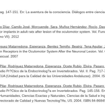
Pag. 147-151.
En: La aventura de la consciencia. Diálogos entre ciencia
 Díaz, Camilo José, Morcuende, Sara, Muñoz Hernández, Rocío, Davi
or implants in adult rats after lesion of the oculomotor system. Vol. 
o VII)
. 2012
uez Matarredona, Esperanza, Benitez Temiño, Beatriz, Tena Aguilar, 
in Receptors in the Oculomotor System After the Neuronal Lesion. Vol.
scual. 2007
ilar, Rodriguez Matarredona, Esperanza, Ocete Rubio, Elvira, Pasaro 
dio Pr?Ctico de la Endocrinolog?a en Invertebrados. Vol. II. Pag. 717
CUA (Unidad para la Calidad de las Universidades Andaluzas). 2004. 
ilar, Rodriguez Matarredona, Esperanza, Ocete Rubio, Elvira, Pasaro 
udio Pr?Ctico de la Endocrinolog?a en Invertebrados. Pag. 145-156.
En
 Humanidades, Ciencias Exactas y Naturales, Ciencias de la Salud e I
cerrectorado de Calidad y Nuevas Tecnolog?As, US. 2004. ISBN 84-8684