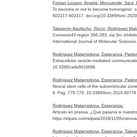
Fontan Lozano, Angela, Morcuende, Sara, Da
To become or not to become tumorigenic: s
602217-602217. doi.org/10.3389/fonc.202
Talaverón Aguilocho, Rocío, Rodríguez Mat
Connexin43 region 266-283, via Src inhibiti
International Journal of Molecular Sciences
Rodríguez Matarredona, Esperanza, Pastor,
Extracellular vesicle-mediated communicat
10.3390/cells9010096
Rodríguez Matarredona, Esperanza, Pastor,
Neural stem cells of the subventricular zon
9. Pag. 779-779. 10.3389/fonc.2019.00779
Rodríguez Matarredona, Esperanza:
Articulo en prensa: ¿Qué pasaría si nuestr
https://elpais.com/elpais/2018/11/05/cien
Rodríguez Matarredona, Esperanza, Talaver