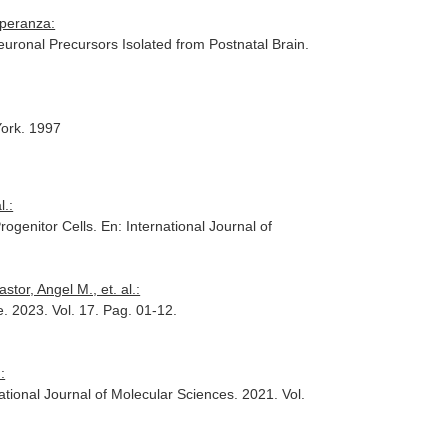
speranza:
uronal Precursors Isolated from Postnatal Brain.
York. 1997
l.:
Progenitor Cells.
En: International Journal of
or, Angel M., et. al.:
e
. 2023. Vol. 17. Pag. 01-12.
:
ational Journal of Molecular Sciences
. 2021. Vol.