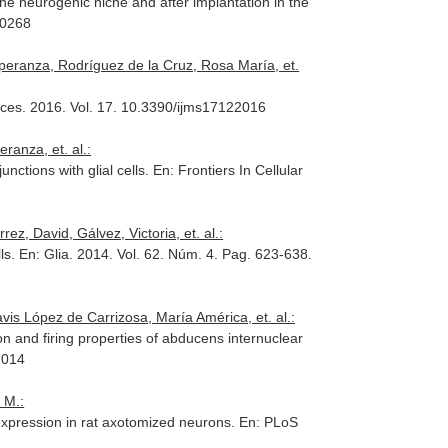
the neurogenic niche and after implantation in the
00268
peranza, Rodríguez de la Cruz, Rosa María, et.
nces
. 2016. Vol. 17. 10.3390/ijms17122016
ranza, et. al.:
nctions with glial cells.
En: Frontiers In Cellular
, David, Gálvez, Victoria, et. al.:
lls.
En: Glia
. 2014. Vol. 62. Núm. 4. Pag. 623-638.
s López de Carrizosa, María América, et. al.:
ion and firing properties of abducens internuclear
2014
 M.:
 expression in rat axotomized neurons.
En: PLoS