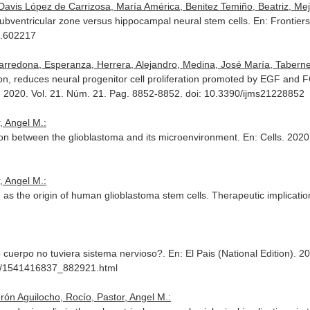
vis López de Carrizosa, María América, Benitez Temiño, Beatriz, Meji
ubventricular zone versus hippocampal neural stem cells.
En: Frontier
0.602217
arredona, Esperanza, Herrera, Alejandro, Medina, José María, Taberne
on, reduces neural progenitor cell proliferation promoted by EGF and F
. 2020. Vol. 21. Núm. 21. Pag. 8852-8852. doi: 10.3390/ijms21228852
 Angel M.:
ion between the glioblastoma and its microenvironment.
En: Cells
. 2020
 Angel M.:
e as the origin of human glioblastoma stem cells. Therapeutic implicati
o cuerpo no tuviera sistema nervioso?.
En: El Pais (National Edition)
. 2
cia/1541416837_882921.html
ón Aguilocho, Rocío, Pastor, Angel M.: