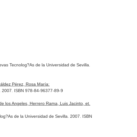
vas Tecnolog?As de la Universidad de Sevilla.
ráldez Pérez, Rosa María:
a. 2007. ISBN 978-84-96377-89-9
 los Angeles, Herrero Rama, Luis Jacinto, et.
log?As de la Universidad de Sevilla. 2007. ISBN