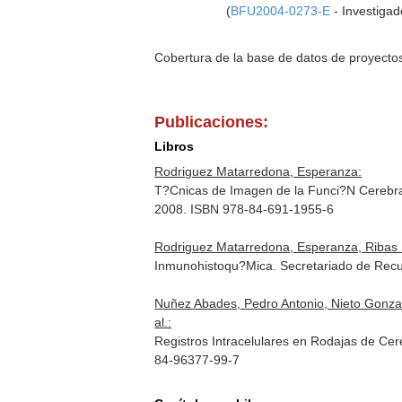
(
BFU2004-0273-E
- Investigad
Cobertura de la base de datos de proyecto
Publicaciones:
Libros
Rodriguez Matarredona, Esperanza:
T?Cnicas de Imagen de la Funci?N Cerebral
2008. ISBN 978-84-691-1955-6
Rodriguez Matarredona, Esperanza, Ribas S
Inmunohistoqu?Mica. Secretariado de Recu
Nuñez Abades, Pedro Antonio, Nieto Gonzal
al.:
Registros Intracelulares en Rodajas de Cer
84-96377-99-7