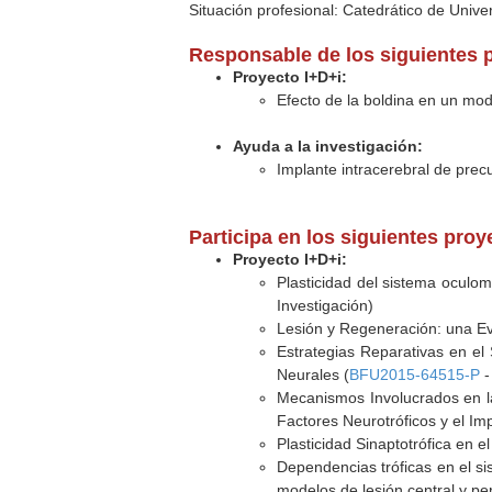
Situación profesional: Catedrático de Unive
Responsable de los siguientes 
Proyecto I+D+i:
Efecto de la boldina en un mod
Ayuda a la investigación:
Implante intracerebral de precu
Participa en los siguientes pro
Proyecto I+D+i:
Plasticidad del sistema oculomo
Investigación)
Lesión y Regeneración: una Ev
Estrategias Reparativas en el 
Neurales (
BFU2015-64515-P
-
Mecanismos Involucrados en l
Factores Neurotróficos y el Imp
Plasticidad Sinaptotrófica en 
Dependencias tróficas en el si
modelos de lesión central y peri