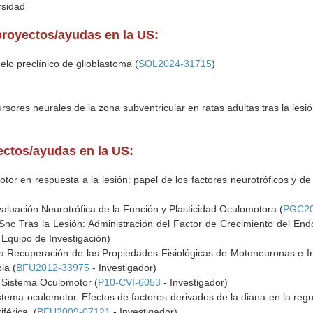
rsidad
proyectos/ayudas en la US:
elo preclínico de glioblastoma (
SOL2024-31715
)
rsores neurales de la zona subventricular en ratas adultas tras la lesi
yectos/ayudas en la US:
tor en respuesta a la lesión: papel de los factores neurotróficos y de 
aluación Neurotrófica de la Función y Plasticidad Oculomotora (
PGC20
Snc Tras la Lesión: Administración del Factor de Crecimiento del End
 Equipo de Investigación)
a Recuperación de las Propiedades Fisiológicas de Motoneuronas e I
la (
BFU2012-33975
- Investigador)
el Sistema Oculomotor (
P10-CVI-6053
- Investigador)
stema oculomotor. Efectos de factores derivados de la diana en la re
férica. (
BFU2009-07121
- Investigador)