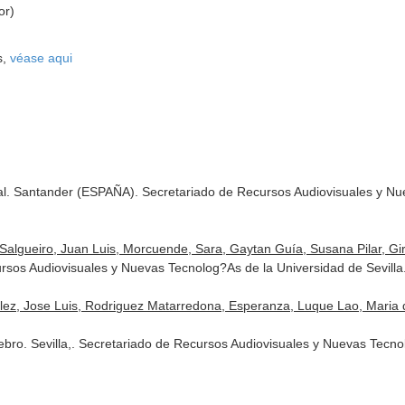
or)
s,
véase aqui
. Santander (ESPAÑA). Secretariado de Recursos Audiovisuales y Nue
algueiro, Juan Luis, Morcuende, Sara, Gaytan Guía, Susana Pilar, Gi
rsos Audiovisuales y Nuevas Tecnolog?As de la Universidad de Sevill
ez, Jose Luis, Rodriguez Matarredona, Esperanza, Luque Lao, Maria de
ebro. Sevilla,. Secretariado de Recursos Audiovisuales y Nuevas Tecno