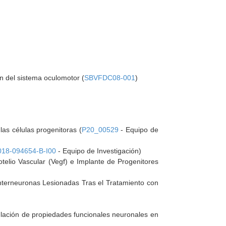
ón del sistema oculomotor (
SBVFDC08-001
)
las células progenitoras (
P20_00529
- Equipo de
18-094654-B-I00
- Equipo de Investigación)
otelio Vascular (Vegf) e Implante de Progenitores
nterneuronas Lesionadas Tras el Tratamiento con
gulación de propiedades funcionales neuronales en