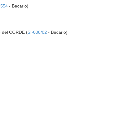
5554
- Becario)
se del CORDE (
SI-008/02
- Becario)