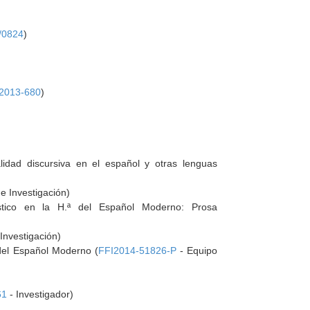
/0824
)
2013-680
)
nalidad discursiva en el español y otras lenguas
e Investigación)
üístico en la H.ª del Español Moderno: Prosa
Investigación)
 del Español Moderno (
FFI2014-51826-P
- Equipo
61
- Investigador)