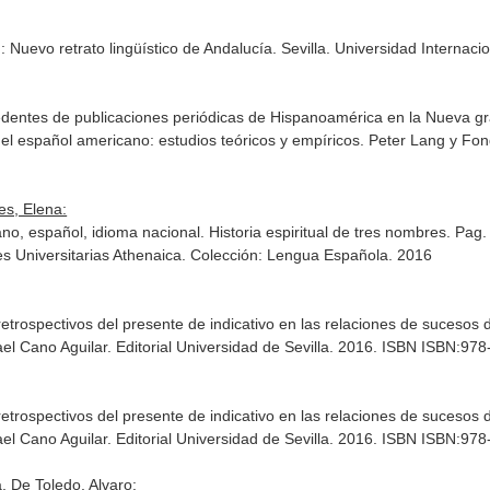
: Nuevo retrato lingüístico de Andalucía
. Sevilla. Universidad Interna
cedentes de publicaciones periódicas de Hispanoamérica en la Nueva g
del español americano: estudios teóricos y empíricos
. Peter Lang y Fond
es, Elena:
o, español, idioma nacional. Historia espiritual de tres nombres. Pag.
es Universitarias Athenaica. Colección: Lengua Española. 2016
trospectivos del presente de indicativo en las relaciones de sucesos d
ael Cano Aguilar
. Editorial Universidad de Sevilla. 2016. ISBN ISBN:97
trospectivos del presente de indicativo en las relaciones de sucesos d
ael Cano Aguilar
. Editorial Universidad de Sevilla. 2016. ISBN ISBN:97
, De Toledo, Alvaro: