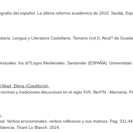
tografía del español. La última reforma académica de 2010. Sevilla, Esp
ia. Lengua y Literatura Castellana. Temario (vol.I). Alcal? de Guadair
 Textuales: los di?Logos Medievales. Santander (ESPAÑA). Universidad
 Abad, Elena (Coeditor/a):
o, normas y tradiciones discursivas en el siglo XVII. Berl?N , Alemania
:
rbal. Verbos pronominales, verbos reflexivos y sus matices. Pag. 311-4
Valencia. Tirant Lo Blanch. 2024