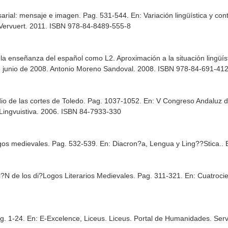
esarial: mensaje e imagen. Pag. 531-544.
En: Variación lingüística y co
 Vervuert. 2011. ISBN 978-84-8489-555-8
en la enseñanza del español como L2. Aproximación a la situación lingü
e junio de 2008
. Antonio Moreno Sandoval. 2008. ISBN 978-84-691-412
dio de las cortes de Toledo. Pag. 1037-1052.
En: V Congreso Andaluz d
Lingvuistiva. 2006. ISBN 84-7933-330
ogos medievales. Pag. 532-539.
En: Diacron?a, Lengua y Ling??Stica.
.
ci?N de los di?Logos Literarios Medievales. Pag. 311-321.
En: Cuatroci
g. 1-24.
En: E-Excelence, Liceus
. Liceus. Portal de Humanidades. Ser