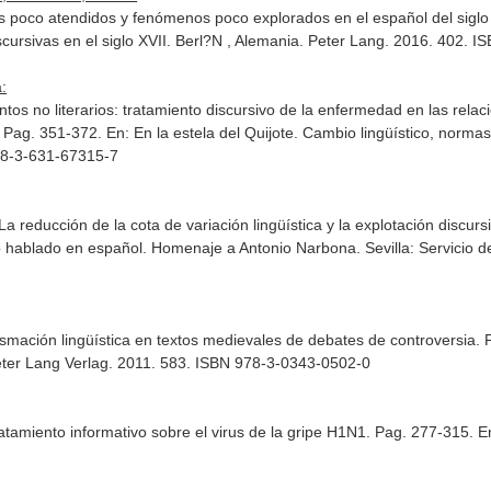
s poco atendidos y fenómenos poco explorados en el español del siglo
cursivas en el siglo XVII
. Berl?N , Alemania. Peter Lang. 2016. 402. 
:
s no literarios: tratamiento discursivo de la enfermedad en las relac
. Pag. 351-372.
En: En la estela del Quijote. Cambio lingüístico, normas 
978-3-631-67315-7
 La reducción de la cota de variación lingüística y la explotación discurs
rso hablado en español. Homenaje a Antonio Narbona
. Sevilla: Servicio
smación lingüística en textos medievales de debates de controversia.
eter Lang Verlag. 2011. 583. ISBN 978-3-0343-0502-0
ratamiento informativo sobre el virus de la gripe H1N1. Pag. 277-315.
E