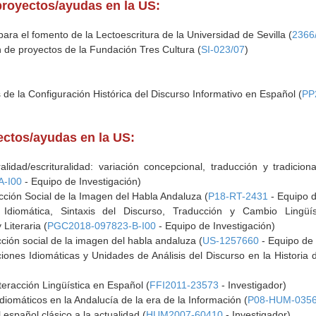
proyectos/ayudas en la US:
para el fomento de la Lectoescritura de la Universidad de Sevilla (
2366
 de proyectos de la Fundación Tres Cultura (
SI-023/07
)
de la Configuración Histórica del Discurso Informativo en Español (
PP
yectos/ayudas en la US:
lidad/escrituralidad: variación concepcional, traducción y tradicio
A-I00
- Equipo de Investigación)
cción Social de la Imagen del Habla Andaluza (
P18-RT-2431
- Equipo d
 e Idiomática, Sintaxis del Discurso, Traducción y Cambio Ling
 Literaria (
PGC2018-097823-B-I00
- Equipo de Investigación)
cción social de la imagen del habla andaluza (
US-1257660
- Equipo de 
ciones Idiomáticas y Unidades de Análisis del Discurso en la Historia
teracción Lingüística en Español (
FFI2011-23573
- Investigador)
diomáticos en la Andalucía de la era de la Información (
P08-HUM-035
l español clásico a la actualidad (
HUM2007-60410
- Investigador)