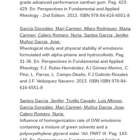
grade advanced performance xanthan gum. Pag. 423-
429.
En: Perspectives in Fundamental and Applied
Rheology - 2nd Edition
. 2013. ISBN 978-84-616-6551-8
García González, Mari Carmen, Alfaro Rodriguez, Maria
Carmen, Calero Romero, Nuria, Santos García, Jenifer,
Muñoz Garcia, Jose:
Rheological study and physical stability of emulsions
formulated with alpha-pinene and hydrocolloids. Pag.
31-36.
En: Perspectives in Fundamental and Applied
Rheology
. F.J. Rubio-Hernández, A.I Gómez-Merino, C.
Pino, L. Parras, L. Campo-Deaño, F.J Galindo-Rosales
and J.F. Velázquez Navarro. 2013. ISBN ISBN 978-84-
616-6551-8
Santos García, Jenifer, Trujillo Cayado, Luis Alfonso,
García González, Mari Carmen, Muñoz Garcia, Jose,
Calero Romero, Nuria:
Influence of homogenization rate of O/W emulsions
containing a mixture of green solvents and a
polyoxyethylene glycerol ester. Vol. PART III. Pag. 143-