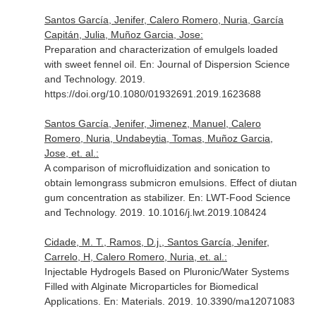
Santos García, Jenifer, Calero Romero, Nuria, García
Capitán, Julia, Muñoz Garcia, Jose:
Preparation and characterization of emulgels loaded
with sweet fennel oil.
En: Journal of Dispersion Science
and Technology
. 2019.
https://doi.org/10.1080/01932691.2019.1623688
Santos García, Jenifer, Jimenez, Manuel, Calero
Romero, Nuria, Undabeytia, Tomas, Muñoz Garcia,
Jose, et. al.:
A comparison of microfluidization and sonication to
obtain lemongrass submicron emulsions. Effect of diutan
gum concentration as stabilizer.
En: LWT-Food Science
and Technology
. 2019. 10.1016/j.lwt.2019.108424
Cidade, M. T., Ramos, D.j., Santos García, Jenifer,
Carrelo, H, Calero Romero, Nuria, et. al.:
Injectable Hydrogels Based on Pluronic/Water Systems
Filled with Alginate Microparticles for Biomedical
Applications.
En: Materials
. 2019. 10.3390/ma12071083