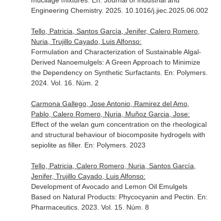
mucilage mixtures.
En: Journal of Industrial and
Engineering Chemistry
. 2025. 10.1016/j.jiec.2025.06.002
Tello, Patricia, Santos García, Jenifer, Calero Romero,
Nuria, Trujillo Cayado, Luis Alfonso:
Formulation and Characterization of Sustainable Algal-
Derived Nanoemulgels: A Green Approach to Minimize
the Dependency on Synthetic Surfactants.
En: Polymers
.
2024. Vol. 16. Núm. 2
Carmona Gallego, Jose Antonio, Ramirez del Amo,
Pablo, Calero Romero, Nuria, Muñoz Garcia, Jose:
Effect of the welan gum concentration on the rheological
and structural behaviour of biocomposite hydrogels with
sepiolite as filler.
En: Polymers
. 2023
Tello, Patricia, Calero Romero, Nuria, Santos García,
Jenifer, Trujillo Cayado, Luis Alfonso:
Development of Avocado and Lemon Oil Emulgels
Based on Natural Products: Phycocyanin and Pectin.
En:
Pharmaceutics
. 2023. Vol. 15. Núm. 8