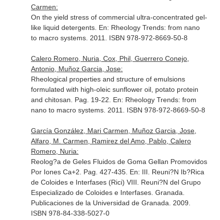
Carmen:
On the yield stress of commercial ultra-concentrated gel-
like liquid detergents.
En: Rheology Trends: from nano
to macro systems
. 2011. ISBN 978-972-8669-50-8
Calero Romero, Nuria, Cox, Phil, Guerrero Conejo,
Antonio, Muñoz Garcia, Jose:
Rheological properties and structure of emulsions
formulated with high-oleic sunflower oil, potato protein
and chitosan. Pag. 19-22.
En: Rheology Trends: from
nano to macro systems
. 2011. ISBN 978-972-8669-50-8
García González, Mari Carmen, Muñoz Garcia, Jose,
Alfaro, M. Carmen, Ramirez del Amo, Pablo, Calero
Romero, Nuria:
Reolog?a de Geles Fluidos de Goma Gellan Promovidos
Por Iones Ca+2. Pag. 427-435.
En: III. Reuni?N Ib?Rica
de Coloides e Interfases (Rici) VIII. Reuni?N del Grupo
Especializado de Coloides e Interfases
. Granada.
Publicaciones de la Universidad de Granada. 2009.
ISBN 978-84-338-5027-0