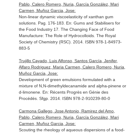
Pablo, Calero Romero, Nuria, García González, Mari
Carmen, Muñoz Garcia, Jose:
Non-linear dynamic viscoelasticity of xanthan gum
solutions. Pag. 176-183.
En: Gums and Stabilisers for
the Food Industry 17. The Changing Face of Food
Manufacture: The Role of Hydrocolloids
. The Royal
Society of Chemistry (RSC). 2014. ISBN 978-1-84973-
883-5
Trujillo Cayado, Luis Alfonso, Santos García, Jenifer,
Alfaro Rodriguez, Maria Carmen, Calero Romero, Nuria,
Muñoz Garcia, Jose:
Development of green emulsions formulated with a
mixture of N,N-dimethyldecanamide and alpha-pinene or
d-limonene.
En: Récents Progrès en Génie des
Procédés
. Sfgp. 2014. ISBN 978-2-910239-80-0
Carmona Gallego, Jose Antonio, Ramirez del Amo,
Pablo, Calero Romero, Nuria, García González, Mari
Carmen, Muñoz Garcia, Jose:
Scouting the rheology of aqueous dispersions of a food-