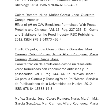
148.
En: Perspectives in Fundamental and Applied
Rheology
. 2013. ISBN 978-84-616-5245-7
Calero Romero, Nuria, Muñoz Garcia, Jose, Guerrero
Conejo, Antonio:
Effect of pH on O/W Emulsions Formulated With Potato
Proteins and Chitosan. Vol. 16. Pag. 227-233.
En: Gums
and Stabilisers for the Food Industry
. RSC Publishing.
2012. ISBN 978-1-84973-455-4
Trujillo Cayado, Luis Alfonso, García González, Mari
Carmen, Calero Romero, Nuria, Alfaro Rodriguez, Maria
Carmen, Muñoz Garcia, Jose:
Caracterización de emulsiones o/w de un disolvente
verde formuladas con copolímeros anfifílicos y un
polisacárido. Vol. 1. Pag. 143-144.
En: Nuevos Desaf?
Os para la Ciencia y Tecnolog?a de Pol?Meros
. Servicio
de Publicaciones de la Universidad de Huelva. 2012.
ISBN 978-84-15633-14-3
Muñoz Garcia, Jose, Calero Romero, Nuria, Martín, M.j.,
García González, Mari Carmen, Alfaro Rodriguez, Maria