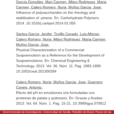
García González, Mari Carmen, Alfaro Rodriguez, Maria
Carmen, Calero Romero, Nuria, Muñoz Garcia, Jose:
Influence of polysaccharides on the rheology and
stabilization of -pinene.
En: Carbohydrate Polymers
.
2014. 10.1016/j.carbpol.2014.01.055
Santos García, Jenifer, Trujillo Cayado, Luis Alfonso,
Calero Romero, Nuria, Alfaro Rodriguez, Maria Carmen,
Muñoz Garcia, Jose:
Physical Characterization of a Commercial
Suspoemulsion as a Reference for the Development of
Suspoemulsions.
En: Chemical Engineering &
Technology
. 2013. Vol. 36. Núm. 11. Pag. 1883-1890.
10.1002/ceat.201300284
Calero Romero, Nuria, Muñoz Garcia, Jose, Guerrero
Conejo, Antonio:
Efecto del pH en emulsiones o/w formuladas con
proteinas de patata y quitosano.
En: Grasas y Aceites
.
2013. Vol. 64. Núm. 1. Pag. 15-21. 10.3989/gya.070812
Vicerrectorado de Investigación. Universidad de Sevilla. Pabellón de Brasil. Paseo de las