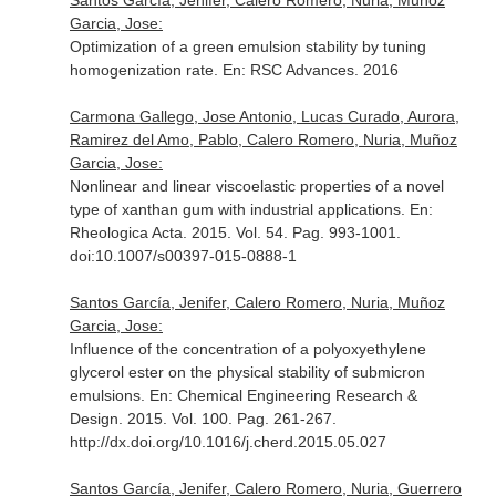
Santos García, Jenifer, Calero Romero, Nuria, Muñoz
Garcia, Jose:
Optimization of a green emulsion stability by tuning
homogenization rate.
En: RSC Advances
. 2016
Carmona Gallego, Jose Antonio, Lucas Curado, Aurora,
Ramirez del Amo, Pablo, Calero Romero, Nuria, Muñoz
Garcia, Jose:
Nonlinear and linear viscoelastic properties of a novel
type of xanthan gum with industrial applications.
En:
Rheologica Acta
. 2015. Vol. 54. Pag. 993-1001.
doi:10.1007/s00397-015-0888-1
Santos García, Jenifer, Calero Romero, Nuria, Muñoz
Garcia, Jose:
Influence of the concentration of a polyoxyethylene
glycerol ester on the physical stability of submicron
emulsions.
En: Chemical Engineering Research &
Design
. 2015. Vol. 100. Pag. 261-267.
http://dx.doi.org/10.1016/j.cherd.2015.05.027
Santos García, Jenifer, Calero Romero, Nuria, Guerrero