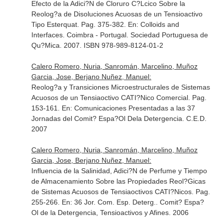
Efecto de la Adici?N de Cloruro C?Lcico Sobre la
Reolog?a de Disoluciones Acuosas de un Tensioactivo
Tipo Esterquat. Pag. 375-382.
En: Colloids and
Interfaces
. Coimbra - Portugal. Sociedad Portuguesa de
Qu?Mica. 2007. ISBN 978-989-8124-01-2
Calero Romero, Nuria, Sanromán, Marcelino, Muñoz
Garcia, Jose, Berjano Nuñez, Manuel:
Reolog?a y Transiciones Microestructurales de Sistemas
Acuosos de un Tensiaoctivo CATI?Nico Comercial. Pag.
153-161.
En: Comunicaciones Presentadas a las 37
Jornadas del Comit? Espa?Ol Dela Detergencia
. C.E.D.
2007
Calero Romero, Nuria, Sanromán, Marcelino, Muñoz
Garcia, Jose, Berjano Nuñez, Manuel:
Influencia de la Salinidad, Adici?N de Perfume y Tiempo
de Almacenamiento Sobre las Propiedades Reol?Gicas
de Sistemas Acuosos de Tensiaoctivos CATI?Nicos. Pag.
255-266.
En: 36 Jor. Com. Esp. Deterg.
. Comit? Espa?
Ol de la Detergencia, Tensioactivos y Afines. 2006