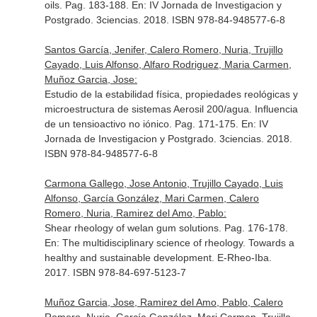
oils. Pag. 183-188.
En: IV Jornada de Investigacion y
Postgrado
. 3ciencias. 2018. ISBN 978-84-948577-6-8
Santos García, Jenifer, Calero Romero, Nuria, Trujillo
Cayado, Luis Alfonso, Alfaro Rodriguez, Maria Carmen,
Muñoz Garcia, Jose:
Estudio de la estabilidad física, propiedades reológicas y
microestructura de sistemas Aerosil 200/agua. Influencia
de un tensioactivo no iónico. Pag. 171-175.
En: IV
Jornada de Investigacion y Postgrado
. 3ciencias. 2018.
ISBN 978-84-948577-6-8
Carmona Gallego, Jose Antonio, Trujillo Cayado, Luis
Alfonso, García González, Mari Carmen, Calero
Romero, Nuria, Ramirez del Amo, Pablo:
Shear rheology of welan gum solutions. Pag. 176-178.
En: The multidisciplinary science of rheology. Towards a
healthy and sustainable development
. E-Rheo-Iba.
2017. ISBN 978-84-697-5123-7
Muñoz Garcia, Jose, Ramirez del Amo, Pablo, Calero