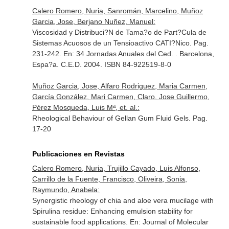
Calero Romero, Nuria, Sanromán, Marcelino, Muñoz
Garcia, Jose, Berjano Nuñez, Manuel:
Viscosidad y Distribuci?N de Tama?o de Part?Cula de
Sistemas Acuosos de un Tensioactivo CATI?Nico. Pag.
231-242.
En: 34 Jornadas Anuales del Ced
. . Barcelona,
Espa?a. C.E.D. 2004. ISBN 84-922519-8-0
Muñoz Garcia, Jose, Alfaro Rodriguez, Maria Carmen,
García González, Mari Carmen, Claro, Jose Guillermo,
Pérez Mosqueda, Luis Mª, et. al.:
Rheological Behaviour of Gellan Gum Fluid Gels. Pag.
17-20
Publicaciones en Revistas
Calero Romero, Nuria, Trujillo Cayado, Luis Alfonso,
Carrillo de la Fuente, Francisco, Oliveira, Sonia,
Raymundo, Anabela:
Synergistic rheology of chia and aloe vera mucilage with
Spirulina residue: Enhancing emulsion stability for
sustainable food applications.
En: Journal of Molecular