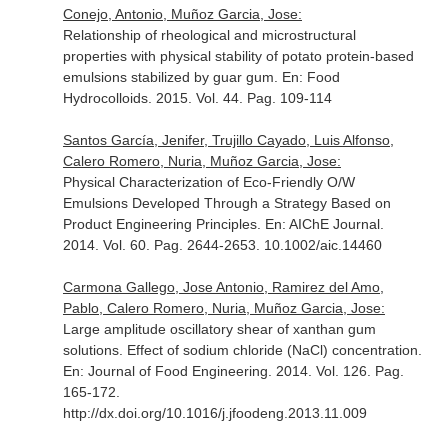
Conejo, Antonio, Muñoz Garcia, Jose:
Relationship of rheological and microstructural
properties with physical stability of potato protein-based
emulsions stabilized by guar gum.
En: Food
Hydrocolloids
. 2015. Vol. 44. Pag. 109-114
Santos García, Jenifer, Trujillo Cayado, Luis Alfonso,
Calero Romero, Nuria, Muñoz Garcia, Jose:
Physical Characterization of Eco-Friendly O/W
Emulsions Developed Through a Strategy Based on
Product Engineering Principles.
En: AIChE Journal
.
2014. Vol. 60. Pag. 2644-2653. 10.1002/aic.14460
Carmona Gallego, Jose Antonio, Ramirez del Amo,
Pablo, Calero Romero, Nuria, Muñoz Garcia, Jose:
Large amplitude oscillatory shear of xanthan gum
solutions. Effect of sodium chloride (NaCl) concentration.
En: Journal of Food Engineering
. 2014. Vol. 126. Pag.
165-172.
http://dx.doi.org/10.1016/j.jfoodeng.2013.11.009