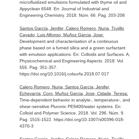
microfluidized emulsions formulated with thyme oil and
Appyclean 6548.
En: Journal of Industrial and
Engineering Chemistry
. 2018. Núm. 66. Pag. 203-208
Santos García, Jenifer, Calero Romero, Nuria, Trujillo
Cayado, Luis Alfonso, Muñoz Garcia, Jose:
Development and characterisation of a continuous
phase based on a fumed silica and a green surfactant
with emulsion applications.
En: Colloids and Surfaces. A,
Physicochemical and Engineering Aspects
. 2018. Vol.
555. Pag. 351-357.
https://doi.org/10.1016/j.colsurfa.2018.07.017
Calero Romero, Nuria, Santos García, Jenifer,
Echevarria, Coro, Muñoz Garcia, Jose, Cidade, Teresa:
Time-dependent behavior in analyte-, temperature-, and
shear-sensitive Pluronic PE9400/water systems.
En:
Colloid and Polymer Science
. 2018. Vol. 296. Núm. 9.
Pag. 1515-1522. https://doi.org/10.1007/s00396-018-
4370-3