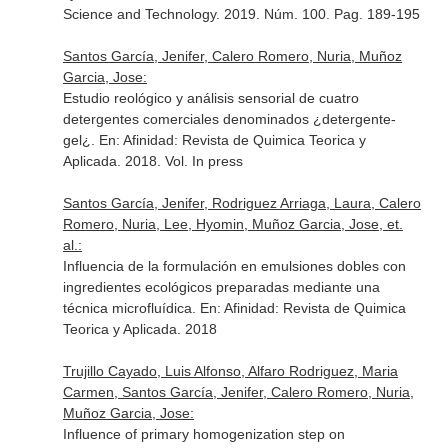
Science and Technology
. 2019. Núm. 100. Pag. 189-195
Santos García, Jenifer, Calero Romero, Nuria, Muñoz
Garcia, Jose:
Estudio reológico y análisis sensorial de cuatro
detergentes comerciales denominados ¿detergente-
gel¿.
En: Afinidad: Revista de Quimica Teorica y
Aplicada
. 2018. Vol. In press
Santos García, Jenifer, Rodriguez Arriaga, Laura, Calero
Romero, Nuria, Lee, Hyomin, Muñoz Garcia, Jose, et.
al.:
Influencia de la formulación en emulsiones dobles con
ingredientes ecológicos preparadas mediante una
técnica microfluídica.
En: Afinidad: Revista de Quimica
Teorica y Aplicada
. 2018
Trujillo Cayado, Luis Alfonso, Alfaro Rodriguez, Maria
Carmen, Santos García, Jenifer, Calero Romero, Nuria,
Muñoz Garcia, Jose:
Influence of primary homogenization step on