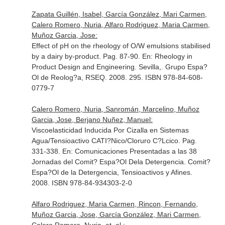
Zapata Guillén, Isabel, García González, Mari Carmen,
Calero Romero, Nuria, Alfaro Rodriguez, Maria Carmen,
Muñoz Garcia, Jose:
Effect of pH on the rheology of O/W emulsions stabilised
by a dairy by-product. Pag. 87-90.
En: Rheology in
Product Design and Engineering
. Sevilla,. Grupo Espa?
Ol de Reolog?a, RSEQ. 2008. 295. ISBN 978-84-608-
0779-7
Calero Romero, Nuria, Sanromán, Marcelino, Muñoz
Garcia, Jose, Berjano Nuñez, Manuel:
Viscoelasticidad Inducida Por Cizalla en Sistemas
Agua/Tensioactivo CATI?Nico/Cloruro C?Lcico. Pag.
331-338.
En: Comunicaciones Presentadas a las 38
Jornadas del Comit? Espa?Ol Dela Detergencia
. Comit?
Espa?Ol de la Detergencia, Tensioactivos y Afines.
2008. ISBN 978-84-934303-2-0
Alfaro Rodriguez, Maria Carmen, Rincon, Fernando,
Muñoz Garcia, Jose, García González, Mari Carmen,