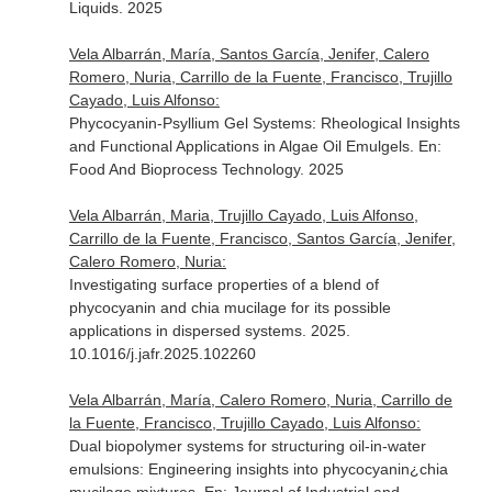
Liquids
. 2025
Vela Albarrán, María, Santos García, Jenifer, Calero
Romero, Nuria, Carrillo de la Fuente, Francisco, Trujillo
Cayado, Luis Alfonso:
Phycocyanin-Psyllium Gel Systems: Rheological Insights
and Functional Applications in Algae Oil Emulgels.
En:
Food And Bioprocess Technology
. 2025
Vela Albarrán, Maria, Trujillo Cayado, Luis Alfonso,
Carrillo de la Fuente, Francisco, Santos García, Jenifer,
Calero Romero, Nuria:
Investigating surface properties of a blend of
phycocyanin and chia mucilage for its possible
applications in dispersed systems. 2025.
10.1016/j.jafr.2025.102260
Vela Albarrán, María, Calero Romero, Nuria, Carrillo de
la Fuente, Francisco, Trujillo Cayado, Luis Alfonso:
Dual biopolymer systems for structuring oil-in-water
emulsions: Engineering insights into phycocyanin¿chia