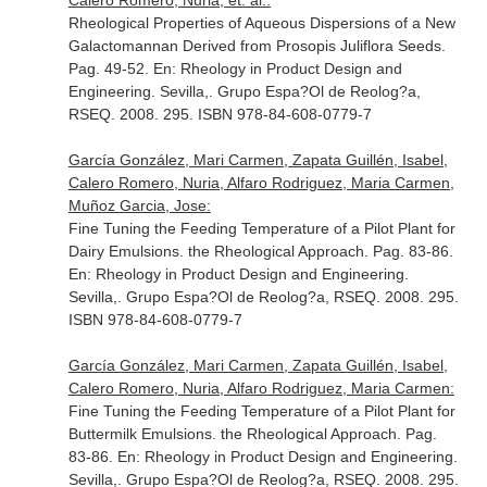
Calero Romero, Nuria, et. al.:
Rheological Properties of Aqueous Dispersions of a New
Galactomannan Derived from Prosopis Juliflora Seeds.
Pag. 49-52.
En: Rheology in Product Design and
Engineering
. Sevilla,. Grupo Espa?Ol de Reolog?a,
RSEQ. 2008. 295. ISBN 978-84-608-0779-7
García González, Mari Carmen, Zapata Guillén, Isabel,
Calero Romero, Nuria, Alfaro Rodriguez, Maria Carmen,
Muñoz Garcia, Jose:
Fine Tuning the Feeding Temperature of a Pilot Plant for
Dairy Emulsions. the Rheological Approach. Pag. 83-86.
En: Rheology in Product Design and Engineering
.
Sevilla,. Grupo Espa?Ol de Reolog?a, RSEQ. 2008. 295.
ISBN 978-84-608-0779-7
García González, Mari Carmen, Zapata Guillén, Isabel,
Calero Romero, Nuria, Alfaro Rodriguez, Maria Carmen:
Fine Tuning the Feeding Temperature of a Pilot Plant for
Buttermilk Emulsions. the Rheological Approach. Pag.
83-86.
En: Rheology in Product Design and Engineering
.
Sevilla,. Grupo Espa?Ol de Reolog?a, RSEQ. 2008. 295.