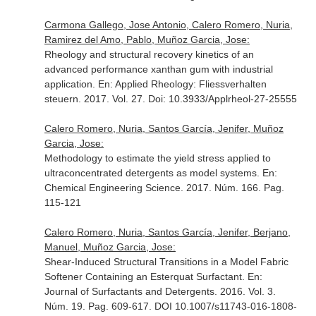
Carmona Gallego, Jose Antonio, Calero Romero, Nuria,
Ramirez del Amo, Pablo, Muñoz Garcia, Jose:
Rheology and structural recovery kinetics of an
advanced performance xanthan gum with industrial
application.
En: Applied Rheology: Fliessverhalten
steuern
. 2017. Vol. 27. Doi: 10.3933/Applrheol-27-25555
Calero Romero, Nuria, Santos García, Jenifer, Muñoz
Garcia, Jose:
Methodology to estimate the yield stress applied to
ultraconcentrated detergents as model systems.
En:
Chemical Engineering Science
. 2017. Núm. 166. Pag.
115-121
Calero Romero, Nuria, Santos García, Jenifer, Berjano,
Manuel, Muñoz Garcia, Jose:
Shear-Induced Structural Transitions in a Model Fabric
Softener Containing an Esterquat Surfactant.
En:
Journal of Surfactants and Detergents
. 2016. Vol. 3.
Núm. 19. Pag. 609-617. DOI 10.1007/s11743-016-1808-