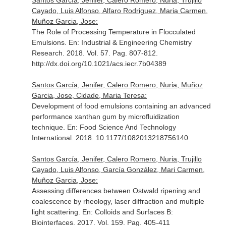
Santos García, Jenifer, Calero Romero, Nuria, Trujillo
Cayado, Luis Alfonso, Alfaro Rodriguez, Maria Carmen,
Muñoz Garcia, Jose:
The Role of Processing Temperature in Flocculated
Emulsions.
En: Industrial & Engineering Chemistry
Research
. 2018. Vol. 57. Pag. 807-812.
http://dx.doi.org/10.1021/acs.iecr.7b04389
Santos García, Jenifer, Calero Romero, Nuria, Muñoz
Garcia, Jose, Cidade, Maria Teresa:
Development of food emulsions containing an advanced
performance xanthan gum by microfluidization
technique.
En: Food Science And Technology
International
. 2018. 10.1177/1082013218756140
Santos García, Jenifer, Calero Romero, Nuria, Trujillo
Cayado, Luis Alfonso, García González, Mari Carmen,
Muñoz Garcia, Jose:
Assessing differences between Ostwald ripening and
coalescence by rheology, laser diffraction and multiple
light scattering.
En: Colloids and Surfaces B:
Biointerfaces
. 2017. Vol. 159. Pag. 405-411