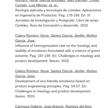
Romero, Nuria, García González, Mari Carmen, Trujillo
Cayado, Luis Alfonso, et. al.:
Reología aplicada y tecnología de coloides. Aplicaciones
en Ingeniería de Productos. Pag. 179-189.
En: III
Jornadas de Investigación y Postgrado. Libro de actas.
Carteles
. Área de Innovación y desarrollo. 2016
Calero Romero, Nuria, Santos García, Jenifer, Muñoz
Garcia, Jose:
Influence of homogenization rate on the rheology and
stability of emulsions formulated with a mixture of green
solvents. Pag. 187-190.
En: Challenges in rheology and
product development
. Ibereo. 2015
Calero Romero, Nuria, Santos García, Jenifer, Muñoz
Garcia, Jose:
Development of eco-friendly emulsions based on
product engineering principles. Pag. 54-57.
En:
Challenges in rheology and product development
.
Ibereo. 2015
Carmona Gallego, Jose Antonio, Ramirez del Amo,