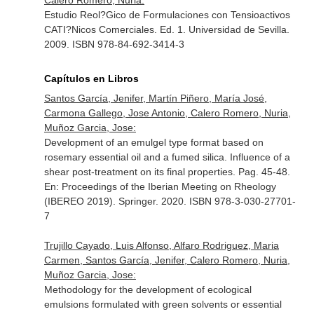
Calero Romero, Nuria:
Estudio Reol?Gico de Formulaciones con Tensioactivos
CATI?Nicos Comerciales. Ed. 1. Universidad de Sevilla.
2009. ISBN 978-84-692-3414-3
Capítulos en Libros
Santos García, Jenifer, Martín Piñero, María José,
Carmona Gallego, Jose Antonio, Calero Romero, Nuria,
Muñoz Garcia, Jose:
Development of an emulgel type format based on
rosemary essential oil and a fumed silica. Influence of a
shear post-treatment on its final properties. Pag. 45-48.
En: Proceedings of the Iberian Meeting on Rheology
(IBEREO 2019)
. Springer. 2020. ISBN 978-3-030-27701-
7
Trujillo Cayado, Luis Alfonso, Alfaro Rodriguez, Maria
Carmen, Santos García, Jenifer, Calero Romero, Nuria,
Muñoz Garcia, Jose:
Methodology for the development of ecological
emulsions formulated with green solvents or essential