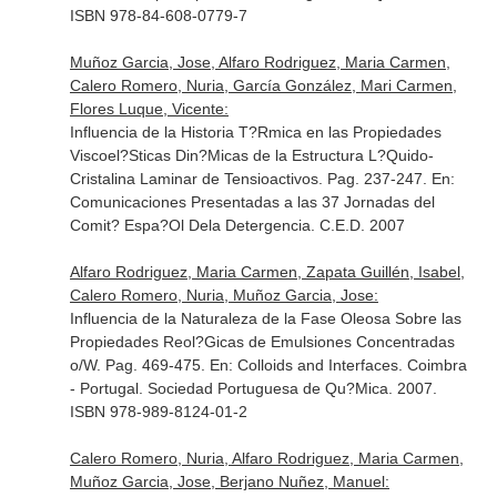
ISBN 978-84-608-0779-7
Muñoz Garcia, Jose, Alfaro Rodriguez, Maria Carmen,
Calero Romero, Nuria, García González, Mari Carmen,
Flores Luque, Vicente:
Influencia de la Historia T?Rmica en las Propiedades
Viscoel?Sticas Din?Micas de la Estructura L?Quido-
Cristalina Laminar de Tensioactivos. Pag. 237-247.
En:
Comunicaciones Presentadas a las 37 Jornadas del
Comit? Espa?Ol Dela Detergencia
. C.E.D. 2007
Alfaro Rodriguez, Maria Carmen, Zapata Guillén, Isabel,
Calero Romero, Nuria, Muñoz Garcia, Jose:
Influencia de la Naturaleza de la Fase Oleosa Sobre las
Propiedades Reol?Gicas de Emulsiones Concentradas
o/W. Pag. 469-475.
En: Colloids and Interfaces
. Coimbra
- Portugal. Sociedad Portuguesa de Qu?Mica. 2007.
ISBN 978-989-8124-01-2
Calero Romero, Nuria, Alfaro Rodriguez, Maria Carmen,
Muñoz Garcia, Jose, Berjano Nuñez, Manuel: