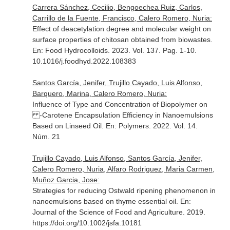
Carrera Sánchez, Cecilio, Bengoechea Ruiz, Carlos,
Carrillo de la Fuente, Francisco, Calero Romero, Nuria:
Effect of deacetylation degree and molecular weight on
surface properties of chitosan obtained from biowastes.
En: Food Hydrocolloids
. 2023. Vol. 137. Pag. 1-10.
10.1016/j.foodhyd.2022.108383
Santos García, Jenifer, Trujillo Cayado, Luis Alfonso,
Barquero, Marina, Calero Romero, Nuria:
Influence of Type and Concentration of Biopolymer on
-Carotene Encapsulation Efficiency in Nanoemulsions
Based on Linseed Oil.
En: Polymers
. 2022. Vol. 14.
Núm. 21
Trujillo Cayado, Luis Alfonso, Santos García, Jenifer,
Calero Romero, Nuria, Alfaro Rodriguez, Maria Carmen,
Muñoz Garcia, Jose:
Strategies for reducing Ostwald ripening phenomenon in
nanoemulsions based on thyme essential oil.
En:
Journal of the Science of Food and Agriculture
. 2019.
https://doi.org/10.1002/jsfa.10181