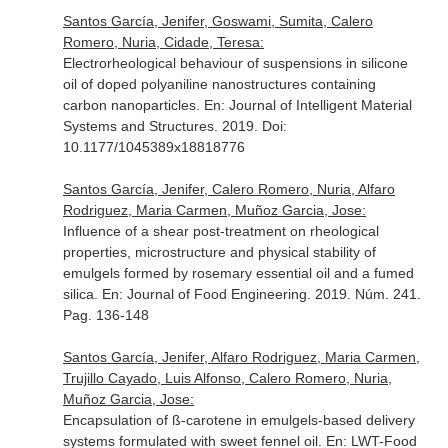
Santos García, Jenifer, Goswami, Sumita, Calero
Romero, Nuria, Cidade, Teresa:
Electrorheological behaviour of suspensions in silicone
oil of doped polyaniline nanostructures containing
carbon nanoparticles.
En: Journal of Intelligent Material
Systems and Structures
. 2019. Doi:
10.1177/1045389x18818776
Santos García, Jenifer, Calero Romero, Nuria, Alfaro
Rodriguez, Maria Carmen, Muñoz Garcia, Jose:
Influence of a shear post-treatment on rheological
properties, microstructure and physical stability of
emulgels formed by rosemary essential oil and a fumed
silica.
En: Journal of Food Engineering
. 2019. Núm. 241.
Pag. 136-148
Santos García, Jenifer, Alfaro Rodriguez, Maria Carmen,
Trujillo Cayado, Luis Alfonso, Calero Romero, Nuria,
Muñoz Garcia, Jose:
Encapsulation of ß-carotene in emulgels-based delivery
systems formulated with sweet fennel oil.
En: LWT-Food