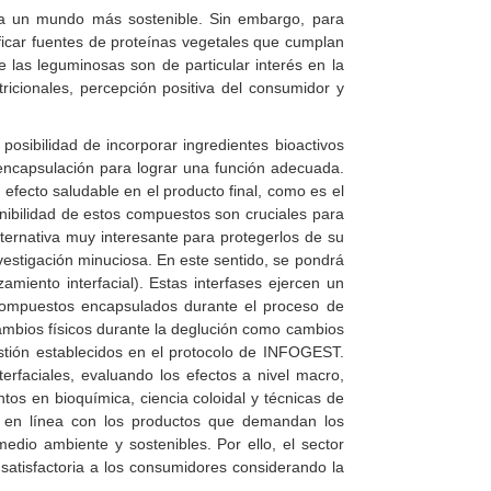
 a un mundo más sostenible. Sin embargo, para
ficar fuentes de proteínas vegetales que cumplan
e las leguminosas son de particular interés en la
tricionales, percepción positiva del consumidor y
posibilidad de incorporar ingredientes bioactivos
de encapsulación para lograr una función adecuada.
efecto saludable en el producto final, como es el
onibilidad de estos compuestos son cruciales para
lternativa muy interesante para protegerlos de su
vestigación minuciosa. En este sentido, se pondrá
amiento interfacial). Estas interfases ejercen un
 compuestos encapsulados durante el proceso de
cambios físicos durante la deglución como cambios
gestión establecidos en el protocolo de INFOGEST.
erfaciales, evaluando los efectos a nivel macro,
tos en bioquímica, ciencia coloidal y técnicas de
 en línea con los productos que demandan los
medio ambiente y sostenibles. Por ello, el sector
satisfactoria a los consumidores considerando la