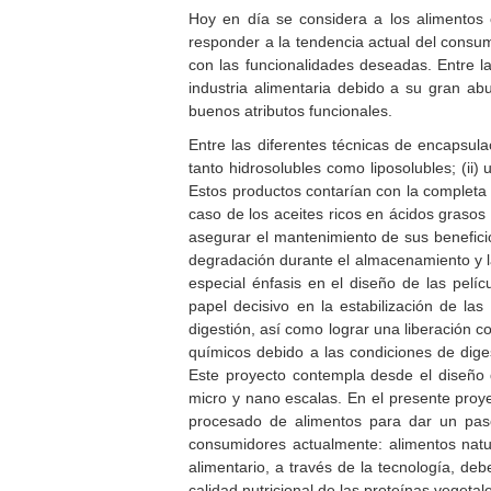
Hoy en día se considera a los alimentos
responder a la tendencia actual del consum
con las funcionalidades deseadas. Entre la
industria alimentaria debido a su gran abu
buenos atributos funcionales.
Entre las diferentes técnicas de encapsula
tanto hidrosolubles como liposolubles; (ii)
Estos productos contarían con la completa 
caso de los aceites ricos en ácidos grasos
asegurar el mantenimiento de sus beneficio
degradación durante el almacenamiento y la
especial énfasis en el diseño de las pelíc
papel decisivo en la estabilización de 
digestión, así como lograr una liberación c
químicos debido a las condiciones de diges
Este proyecto contempla desde el diseño d
micro y nano escalas. En el presente proye
procesado de alimentos para dar un pas
consumidores actualmente: alimentos natura
alimentario, a través de la tecnología, de
calidad nutricional de las proteínas vegetal