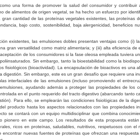
 como una forma de promover la salud del consumidor y contribuir
o de alimentos de origen vegetal, se ha hecho un esfuerzo por identi
 gran cantidad de las proteínas vegetales existentes, las proteínas d
ndancia, bajo costo, sostenibilidad, baja alergenicidad, beneficios nu
ción existentes, las emulsiones dobles presentan ventajas como (i) la 
 una gran versatilidad como matriz alimentaria; y (iii) alta eficiencia 
aceptación de los consumidores si la fase oleosa empleada tuviera un 
 poliinsaturados. Sin embargo, tanto la bioestabilidad como la biodisp
s fisiológicos (bioactividad). La encapsulación de bioactivos es una a
 digestión. Sin embargo, este es un gran desafío que requiere una in
ulas interfaciales de las emulsiones (incluso promoviendo el entrecruz
las emulsiones, ayudando además a proteger las propiedades de los
ontrolada en el punto requerido del tracto digestivo (abarcando tanto 
tión). Para ello, se emplearán las condiciones fisiológicas de la di
el producto hasta los aspectos relacionados con las propiedades int
cto se contará con un equipo multidisciplinar que combina conocimien
o pionero en este campo. Los resultados de esta propuesta están
les, ricos en proteínas, saludables, nutritivos, respetuosos con el 
be encontrar nuevas fuentes de proteínas que ofrezcan una respuesta 
es.