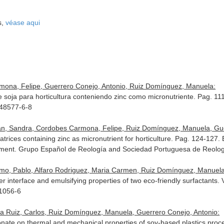
s,
véase aqui
ona, Felipe, Guerrero Conejo, Antonio, Ruiz Domínguez, Manuela:
e soja para horticultura conteniendo zinc como micronutriente. Pag. 1
948577-6-8
, Sandra, Cordobes Carmona, Felipe, Ruiz Domínguez, Manuela, Gue
rices containing zinc as micronutrient for horticulture. Pag. 124-127.
pment
. Grupo Español de Reología and Sociedad Portuguesa de Reolog
l Amo, Pablo, Alfaro Rodriguez, Maria Carmen, Ruiz Domínguez, Manuel
er interface and emulsifying properties of two eco-friendly surfactants.
-1056-6
 Ruiz, Carlos, Ruiz Domínguez, Manuela, Guerrero Conejo, Antonio:
onate on thermal and mechanical properties of soy-based plastics proc