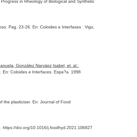
 Progress in Rheology of Biological and Synthetic
uoso. Pag. 23-26.
En: Coloides e Interfases : Vigo,
uela, González Narváez,Isabel, et. al.:
0.
En: Coloides e Interfaces
. Espa?a. 1998
 the plasticiser.
En: Journal of Food
0. https://doi.org/10.1016/j.foodhyd.2021.106827