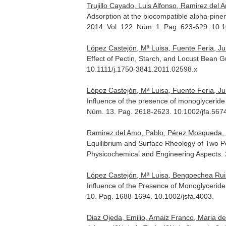
Trujillo Cayado, Luis Alfonso, Ramirez de
Adsorption at the biocompatible alpha-pinen
2014. Vol. 122. Núm. 1. Pag. 623-629. 10.1
López Castejón, Mª Luisa, Fuente Feria, J
Effect of Pectin, Starch, and Locust Bean G
10.1111/j.1750-3841.2011.02598.x
López Castejón, Mª Luisa, Fuente Feria, Ju
Influence of the presence of monoglyceride o
Núm. 13. Pag. 2618-2623. 10.1002/jfa.567
Ramirez del Amo, Pablo, Pérez Mosqueda, Lu
Equilibrium and Surface Rheology of Two Po
Physicochemical and Engineering Aspects
.
López Castejón, Mª Luisa, Bengoechea Ruiz
Influence of the Presence of Monoglyceride 
10. Pag. 1688-1694. 10.1002/jsfa.4003.
Diaz Ojeda, Emilio, Arnaiz Franco, Maria de