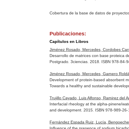
Cobertura de la base de datos de proyecto
Publicaciones:
Capítulos en Libros
Jiménez Rosado, Mercedes, Cordobes Carm
Desarrollo de matrices con base proteica d
Postgrado
. 3ciencias. 2018. ISBN 978-84-
Jiménez Rosado, Mercedes, Gamero Roldán
Development of protein-based absorbent mat
Towards a healthy and sustainable develo
Trujillo Cayado, Luis Alfonso, Ramirez de
Interfacial rheology at the alpha-pinene/wat
and development
. 2015. ISBN 978-989-26
Fernández Espada Ruiz, Lucía, Bengoechea
Influence of the presence of sodium bicarb