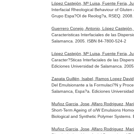
López Castejón, Mª Luisa, Fuente Feria, Ju
Interfacial Rheological Behaviour of Gluten
Grupo Espa?Ol de Reolog?a, RSEQ. 2008.
Guerrero Conejo, Antonio, López Castejón, 
Caracteristicas Interfaciales de las Dispe
Salamanca. 2005. ISBN 84-7800-524-2
López Castejón, Mª Luisa, Fuente Feria, Ju
Caracter?Sticas Interfaciales de las Dispe
Ediciones Universidad de Salamanca. 200
Zapata Guillén, Isabel, Ramos Lopez,David,
Del Emulsionante a la Formulaci?N y Proc
Salamanca, Espa?a. Ediciones Universida
Muñoz Garcia, Jose, Alfaro Rodriguez, Maria
Short-Term Ageing of o/W Emulsions Homogeni
Biological and Synthetic Polymer Systems
.
Muñoz Garcia, Jose, Alfaro Rodriguez, Mari