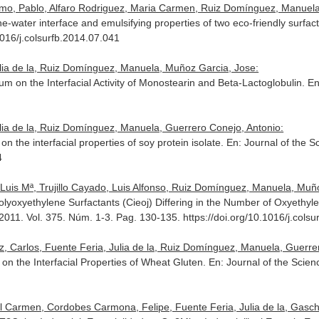
l Amo, Pablo, Alfaro Rodriguez, Maria Carmen, Ruiz Domínguez, Manuel
e-water interface and emulsifying properties of two eco-friendly surfac
016/j.colsurfb.2014.07.041
ulia de la, Ruiz Domínguez, Manuela, Muñoz Garcia, Jose:
um on the Interfacial Activity of Monostearin and Beta-Lactoglobulin.
En
lia de la, Ruiz Domínguez, Manuela, Guerrero Conejo, Antonio:
n the interfacial properties of soy protein isolate.
En: Journal of the S
4
is Mª, Trujillo Cayado, Luis Alfonso, Ruiz Domínguez, Manuela, Muñoz 
lyoxyethylene Surfactants (Cieoj) Differing in the Number of Oxyethy
 2011. Vol. 375. Núm. 1-3. Pag. 130-135. https://doi.org/10.1016/j.cols
, Carlos, Fuente Feria, Julia de la, Ruiz Domínguez, Manuela, Guerre
on the Interfacial Properties of Wheat Gluten.
En: Journal of the Scien
l Carmen, Cordobes Carmona, Felipe, Fuente Feria, Julia de la, Gasch I