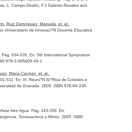
rras, L. Campo-Deaño, F.J Galindo-Rosales and
o, Ruiz Domínguez, Manuela, et. al.:
so Universitario de Innovaci?N Docente Educativa
s. Pag. 534-535.
En: 5th International Symposium
ISBN 978-3-905609-43-1
ez, Maria Carmen, et. al.:
 501-511.
En: III. Reuni?N Ib?Rica de Coloides e
niversidad de Granada. 2009. ISBN 978-84-338-
erfase Aire-Agua. Pag. 243-256.
En:
ergencia, Tensioactivos y Afines. 2009. ISBN