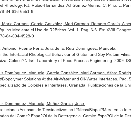
ied Rheology
. F.J. Rubio-Hernández, A.I Gómez-Merino, C. Pino, L. Pa
978-84-616-6551-8
z, Maria Carmen, García González, Mari Carmen, Romero García, Albert
quipo Mediante el Uso de R?Bricas. Vol. 1. Pag. 6-6.
En: XVIII Congre
978-84-694-4528-0
 Antonio, Fuente Feria, Julia de la, Ruiz Domínguez, Manuela:
n the Interfacial Rheological Behaviour of Gluten and Soy Protein Film
Suiza. Colecci?N Isrf. Laboratory of Food Process Engineering. 2009. 
iz Domínguez, Manuela, García González, Mari Carmen, Alfaro Rodrigu
nt/Biopolymer Solutions At the Air-Water and Oil-Water Interfaces. Pag.
specializado de Coloides e Interfases
. Granada. Publicaciones de la U
uiz Domínguez, Manuela, Muñoz Garcia, Jose:
soluciones Acuosas de Tensioactivos no I?Nicos/Biopol?Mero en la Int
adas del Comit? Espa?Ol de la Detergencia
. Comite Espa?Ol de la Det