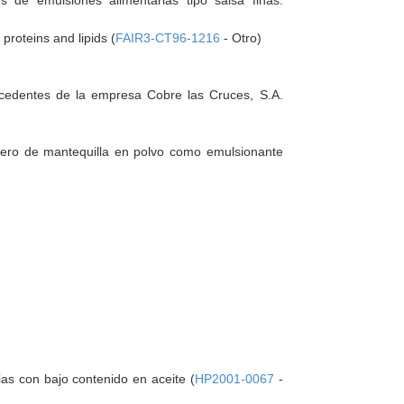
 de emulsiones alimentarias tipo salsa finas.
proteins and lipids (
FAIR3-CT96-1216
- Otro)
ocedentes de la empresa Cobre las Cruces, S.A.
uero de mantequilla en polvo como emulsionante
as con bajo contenido en aceite (
HP2001-0067
-