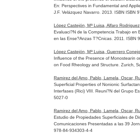
En: Perspectives in Fundamental and Appl
J.F. Velázquez Navarro. 2013. ISBN ISBN 
López Castejón, Mª Luisa, Alfaro Rodrigue
Evaluaci?N de la Competencia Trabajo en E
en las Ense?Anzas T?Cnicas
. 2011. ISBN 
López Castejón, Mª Luisa, Guerrero Conejo,
Influence of the Presence of Monostearin o
on Food Rheology and Structure
. Zurich, 
Ramirez del Amo, Pablo, Lamela, Oscar, Ru
Superficial Properties of Nonionic Surfacta
Interfases (Rici) VIII. Reuni?N del Grupo E
5027-0
Ramirez del Amo, Pablo, Lamela, Oscar, R
Estudio de Propiedades Superficiales de Di
Comunicaciones Presentadas a las 39 Jorn
978-84-934303-4-4