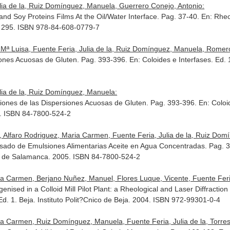
lia de la, Ruiz Domínguez, Manuela, Guerrero Conejo, Antonio:
 and Soy Proteins Films At the Oil/Water Interface. Pag. 37-40.
En: Rheo
 295. ISBN 978-84-608-0779-7
Mª Luisa, Fuente Feria, Julia de la, Ruiz Domínguez, Manuela, Romero
rsiones Acuosas de Gluten. Pag. 393-396.
En: Coloides e Interfases
. Ed.
lia de la, Ruiz Domínguez, Manuela:
rsiones de las Dispersiones Acuosas de Gluten. Pag. 393-396.
En: Coloi
5. ISBN 84-7800-524-2
 Alfaro Rodriguez, Maria Carmen, Fuente Feria, Julia de la, Ruiz Domín
esado de Emulsiones Alimentarias Aceite en Agua Concentradas. Pag. 
d de Salamanca. 2005. ISBN 84-7800-524-2
 Carmen, Berjano Nuñez, Manuel, Flores Luque, Vicente, Fuente Feria, 
sed in a Colloid Mill Pilot Plant: a Rheological and Laser Diffraction
 Ed. 1. Beja. Instituto Polit?Cnico de Beja. 2004. ISBN 972-99301-0-4
a Carmen, Ruiz Domínguez, Manuela, Fuente Feria, Julia de la, Torres, 