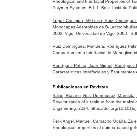
Rheological and Interfacial Properties of 
Polymer Systems
. Ed. 1. Beja. Instituto P
López Castejón, Mª Luisa, Ruiz Domínguez, 
Monocapas Adsorbidas de B-Lactoglobulina.
2003
. Vigo. Universidad de Vigo. 2003. I
Ruiz Domínguez, Manuela, Rodríguez Patin
Comportamiento Interfacial de Monoglicerid
Rodríguez Patino, Juan Miguel, Rodríguez 
Caracteristicas Interfaciales y Espumantes
Publicaciones en Revistas
Salas, Rosario, Ruiz Domínguez, Manuela, 
Revalorisation of a residue from the maize-
Engineering
. 2024. https://doi.org/10.1016
Félix Angel, Manuel, Camacho Ocaña, Zule
Rheological properties of quinoa-based gels