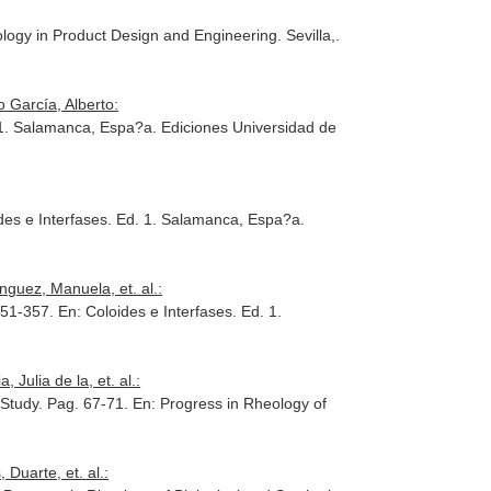
logy in Product Design and Engineering
. Sevilla,.
 García, Alberto:
 1. Salamanca, Espa?a. Ediciones Universidad de
des e Interfases
. Ed. 1. Salamanca, Espa?a.
guez, Manuela, et. al.:
351-357.
En: Coloides e Interfases
. Ed. 1.
Julia de la, et. al.:
 Study. Pag. 67-71.
En: Progress in Rheology of
Duarte, et. al.: