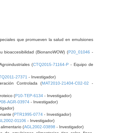
especiales que promueven la salud en emulsiones
 su bioaccesibilidad (BionanoWOW) (
P20_01046
-
groindustriales (
CTQ2015-71164-P
- Equipo de
TQ2011-27371
- Investigador)
eración Controlada (
MAT2010-21404-C02-02
-
oteico (
P10-TEP-6134
- Investigador)
P08-AGR-03974
- Investigador)
tigador)
nante (
PTR1995-0774
- Investigador)
GL2002-01106
- Investigador)
alimentario (
AGL2002-03898
- Investigador)