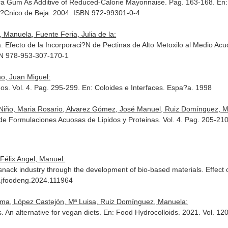
Tara Gum As Additive of Reduced-Calorie Mayonnaise. Pag. 163-168.
En:
olit?Cnico de Beja. 2004. ISBN 972-99301-0-4
Manuela, Fuente Feria, Julia de la:
 Efecto de la Incorporaci?N de Pectinas de Alto Metoxilo al Medio Ac
SBN 978-953-307-170-1
o, Juan Miguel:
os. Vol. 4. Pag. 295-299.
En: Coloides e Interfaces
. Espa?a. 1998
Niño, Maria Rosario, Alvarez Gómez, José Manuel, Ruiz Domínguez, Man
 de Formulaciones Acuosas de Lipidos y Proteinas. Vol. 4. Pag. 205-21
Félix Angel, Manuel:
snack industry through the development of bio-based materials. Effect of
/j.jfoodeng.2024.111964
ma, López Castejón, Mª Luisa, Ruiz Domínguez, Manuela:
. An alternative for vegan diets.
En: Food Hydrocolloids
. 2021. Vol. 12