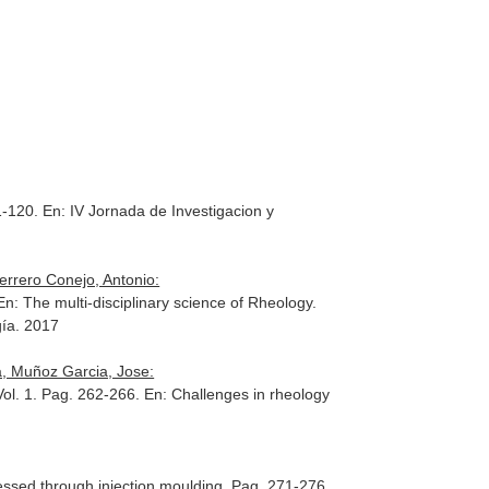
11-120.
En: IV Jornada de Investigacion y
rrero Conejo, Antonio:
En: The multi-disciplinary science of Rheology.
ía. 2017
a, Muñoz Garcia, Jose:
 Vol. 1. Pag. 262-266.
En: Challenges in rheology
essed through injection moulding. Pag. 271-276.