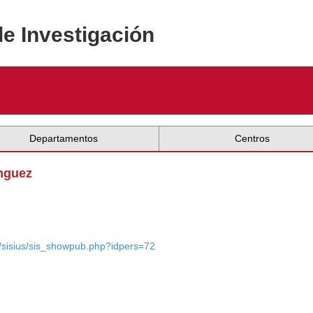
de Investigación
Departamentos
Centros
ínguez
es/sisius/sis_showpub.php?idpers=72