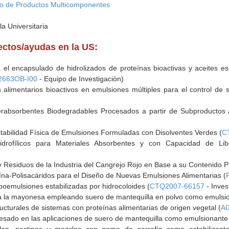
ño de Productos Multicomponentes
la Universitaria
yectos/ayudas en la US:
a el encapsulado de hidrolizados de proteínas bioactivas y aceites 
2663OB-I00
- Equipo de Investigación)
 alimentarios bioactivos en emulsiones múltiples para el control de
erabsorbentes Biodegradables Procesados a partir de Subproductos A
stabilidad Física de Emulsiones Formuladas con Disolventes Verdes (
C
Hidrofílicos para Materiales Absorbentes y con Capacidad de Lib
 Residuos de la Industria del Cangrejo Rojo en Base a su Contenido Pr
ína-Polisacáridos para el Diseño de Nuevas Emulsiones Alimentarias (
poemulsiones estabilizadas por hidrocoloides (
CTQ2007-66157
- Inves
 a la mayonesa empleando suero de mantequilla en polvo como emulsio
ucturales de sistemas con proteínas alimentarias de origen vegetal (
A
cesado en las aplicaciones de suero de mantequilla como emulsionante 