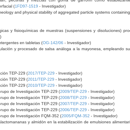
lan, pectinas y mezclas con goma de garrofín como estabilizantes
rfacial (
1FD97-1519
- Investigador)
eology and physical stability of aggregated particle systems containing 
gicas y fisioquímicas de muestras (suspensiones y disoluciones) pr
)
tergentes en tabletas (
OG-142/06
- Investigador)
mulación y procesado de salsa análoga a la mayonesa, empleando s
ación TEP-229 (
2017/TEP-229
- Investigador)
ación TEP-229 (
2011/TEP-229
- Investigador)
ación TEP-229 (
2010/TEP-229
- Investigador)
Grupo de Investigación TEP-229 (
2009/TEP-229
- Investigador)
Grupo de Investigación TEP-229 (
2008/TEP-229
- Investigador)
Grupo de Investigación TEP-229 (
2007/TEP-229
- Investigador)
Grupo de Investigación TEP-229 (
2006/TEP-229
- Investigador)
Grupo de Investigación FQM-352 (
2005/FQM-352
- Investigador)
lactomananas y almidón en la estabilización de emulsiones alimentari