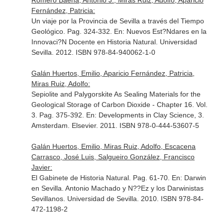
Romero Baena, Antonio J., Miras Ruiz, Adolfo, Aparicio
Fernández, Patricia:
Un viaje por la Provincia de Sevilla a través del Tiempo
Geológico. Pag. 324-332.
En: Nuevos Est?Ndares en la
Innovaci?N Docente en Historia Natural
. Universidad
Sevilla. 2012. ISBN 978-84-940062-1-0
Galán Huertos, Emilio, Aparicio Fernández, Patricia,
Miras Ruiz, Adolfo:
Sepiolite and Palygorskite As Sealing Materials for the
Geological Storage of Carbon Dioxide - Chapter 16. Vol.
3. Pag. 375-392.
En: Developments in Clay Science, 3
.
Amsterdam. Elsevier. 2011. ISBN 978-0-444-53607-5
Galán Huertos, Emilio, Miras Ruiz, Adolfo, Escacena
Carrasco, José Luis, Salgueiro González, Francisco
Javier:
El Gabinete de Historia Natural. Pag. 61-70.
En: Darwin
en Sevilla. Antonio Machado y N??Ez y los Darwinistas
Sevillanos
. Universidad de Sevilla. 2010. ISBN 978-84-
472-1198-2