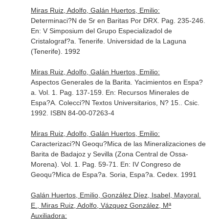
Miras Ruiz, Adolfo, Galán Huertos, Emilio:
Determinaci?N de Sr en Baritas Por DRX. Pag. 235-246.
En: V Simposium del Grupo Especializadol de
Cristalograf?a
. Tenerife. Universidad de la Laguna
(Tenerife). 1992
Miras Ruiz, Adolfo, Galán Huertos, Emilio:
Aspectos Generales de la Barita. Yacimientos en Espa?
a. Vol. 1. Pag. 137-159.
En: Recursos Minerales de
Espa?A. Colecci?N Textos Universitarios, N? 15.
. Csic.
1992. ISBN 84-00-07263-4
Miras Ruiz, Adolfo, Galán Huertos, Emilio:
Caracterizaci?N Geoqu?Mica de las Mineralizaciones de
Barita de Badajoz y Sevilla (Zona Central de Ossa-
Morena). Vol. 1. Pag. 59-71.
En: IV Congreso de
Geoqu?Mica de Espa?a
. Soria, Espa?a. Cedex. 1991
Galán Huertos, Emilio, González Díez, Isabel, Mayoral.
E., Miras Ruiz, Adolfo, Vázquez González, Mª
Auxiliadora: