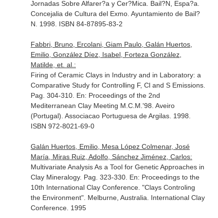
Jornadas Sobre Alfarer?a y Cer?Mica
. Bail?N, Espa?a.
Concejalia de Cultura del Exmo. Ayuntamiento de Bail?
N. 1998. ISBN 84-87895-83-2
Fabbri, Bruno, Ercolani, Giam Paulo, Galán Huertos,
Emilio, González Díez, Isabel, Forteza González,
Matilde, et. al.:
Firing of Ceramic Clays in Industry and in Laboratory: a
Comparative Study for Controlling F, Cl and S Emissions.
Pag. 304-310.
En: Proceedings of the 2nd
Mediterranean Clay Meeting M.C.M.'98
. Aveiro
(Portugal). Associacao Portuguesa de Argilas. 1998.
ISBN 972-8021-69-0
Galán Huertos, Emilio, Mesa López Colmenar, José
María, Miras Ruiz, Adolfo, Sánchez Jiménez, Carlos:
Multivariate Analysis As a Tool for Genetic Approaches in
Clay Mineralogy. Pag. 323-330.
En: Proceedings to the
10th International Clay Conference. "Clays Controling
the Environment"
. Melburne, Australia. International Clay
Conference. 1995