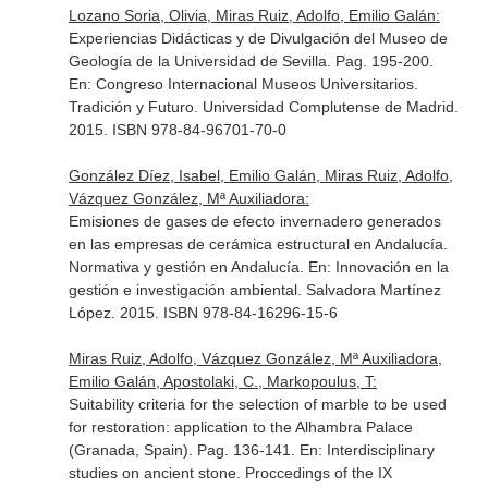
Lozano Soria, Olivia, Miras Ruiz, Adolfo, Emilio Galán:
Experiencias Didácticas y de Divulgación del Museo de
Geología de la Universidad de Sevilla. Pag. 195-200.
En: Congreso Internacional Museos Universitarios.
Tradición y Futuro
. Universidad Complutense de Madrid.
2015. ISBN 978-84-96701-70-0
González Díez, Isabel, Emilio Galán, Miras Ruiz, Adolfo,
Vázquez González, Mª Auxiliadora:
Emisiones de gases de efecto invernadero generados
en las empresas de cerámica estructural en Andalucía.
Normativa y gestión en Andalucía.
En: Innovación en la
gestión e investigación ambiental
. Salvadora Martínez
López. 2015. ISBN 978-84-16296-15-6
Miras Ruiz, Adolfo, Vázquez González, Mª Auxiliadora,
Emilio Galán, Apostolaki, C., Markopoulus, T:
Suitability criteria for the selection of marble to be used
for restoration: application to the Alhambra Palace
(Granada, Spain). Pag. 136-141.
En: Interdisciplinary
studies on ancient stone. Proccedings of the IX