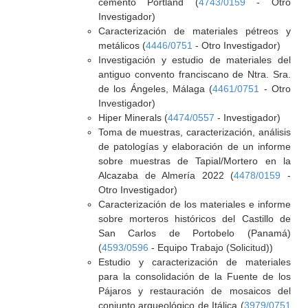
cemento Portland (
4743/0159
- Otro
Investigador)
Caracterización de materiales pétreos y
metálicos (
4446/0751
- Otro Investigador)
Investigación y estudio de materiales del
antiguo convento franciscano de Ntra. Sra.
de los Ángeles, Málaga (
4461/0751
- Otro
Investigador)
Hiper Minerals (
4474/0557
- Investigador)
Toma de muestras, caracterización, análisis
de patologías y elaboración de un informe
sobre muestras de Tapial/Mortero en la
Alcazaba de Almería 2022 (
4478/0159
-
Otro Investigador)
Caracterización de los materiales e informe
sobre morteros históricos del Castillo de
San Carlos de Portobelo (Panamá)
(
4593/0596
- Equipo Trabajo (Solicitud))
Estudio y caracterización de materiales
para la consolidación de la Fuente de los
Pájaros y restauración de mosaicos del
conjunto arqueológico de Itálica (
3979/0751