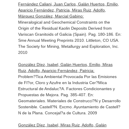
Fernández Caliani, Juan Carlos, Galán Huertos, Emilio,
Aparicio Fernández, Patricia, Miras Ruiz, Adolfo,
Márquez González, Marcial Gabino:
Mineralogical and Geochemical Constraints on the
Origin of the Residual Kaolin Deposits Derived from
Variscan Granitoids of Galicia (Spain). Pag. 180-186.
En:
Sme Annual Meeting Preprints 2010
. Littleton, CO USA.
The Society for Mining, Metallurgy and Exploration, Inc.
2010
González Díez, Isabel, Galán Huertos, Emilio, Miras
Ruiz, Adolfo, Aparicio Fernández, Patricia:
Problem?Tica Ambiental Provocada Por las Emisiones
de Fl?or, Cloro y Azufre en la Industria Cer?Mica
Estructural de Andaluc?A. Factores Condicionantes y
Propuestas de Mejora. Pag. 385-407.
En:
Geomateriales. Materiales de Construcci?N y Desarrollo
Sostenible
. Castell?N. Excmo. Ayuntamiento de Castell?
N de la Plana. Concejal?a de Cultura. 2009
González Díez, Isabel, Miras Ruiz, Adolfo, Galán