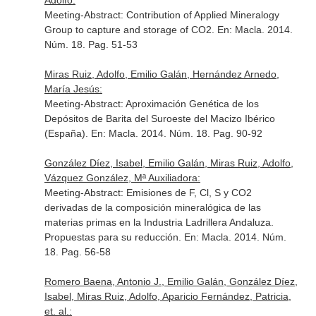
Adolfo:
Meeting-Abstract: Contribution of Applied Mineralogy
Group to capture and storage of CO2.
En: Macla
. 2014.
Núm. 18. Pag. 51-53
Miras Ruiz, Adolfo, Emilio Galán, Hernández Arnedo,
María Jesús:
Meeting-Abstract: Aproximación Genética de los
Depósitos de Barita del Suroeste del Macizo Ibérico
(España).
En: Macla
. 2014. Núm. 18. Pag. 90-92
González Díez, Isabel, Emilio Galán, Miras Ruiz, Adolfo,
Vázquez González, Mª Auxiliadora:
Meeting-Abstract: Emisiones de F, Cl, S y CO2
derivadas de la composición mineralógica de las
materias primas en la Industria Ladrillera Andaluza.
Propuestas para su reducción.
En: Macla
. 2014. Núm.
18. Pag. 56-58
Romero Baena, Antonio J., Emilio Galán, González Díez,
Isabel, Miras Ruiz, Adolfo, Aparicio Fernández, Patricia,
et. al.: