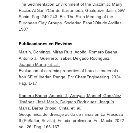
The Sedimentation Environment of the Diatomitic Marly
Facies At Sanl?Car de Barrameda, Gualquivir Basin, SW
Spain. Pag. 240-243.
En: The Sixth Meeting of the
European Clay Groups
. Sociedad Espa?Ola de Arcillas.
1987
Publicaciones en Revistas
Martín, Domingo, Miras Ruiz, Adolfo, Romero Baena,
Antonio J., Guerrero, Isabel, Delgado Rodriguez,
Joaquín María, et. al.:
Evaluation of ceramic properties of bauxitic materials
fron SE of Iberian Range.
En: ChemEngineering
. 2024.
Pag. 1-17
Romero Baena, Antonio J., Arrayas, Manuel, González
Jiménez, José María, Delgado Rodriguez, Joaquín
María, Barba Brioso, Cinta, et. al.:
Geoquímica del drenaje ácido de minas en La Preciosa
II (Peñaflor, Sevilla). Estudio preliminar.
En: Macla
. 2022.
Vol. 26. Pag. 166-167