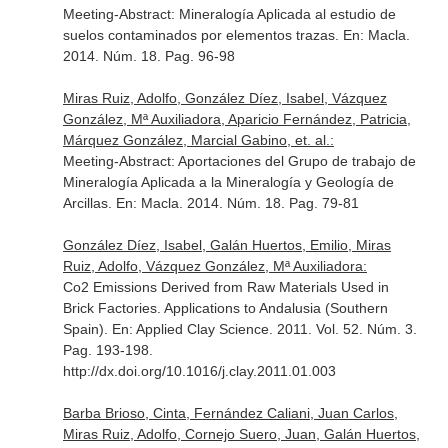
Meeting-Abstract: Mineralogía Aplicada al estudio de
suelos contaminados por elementos trazas.
En: Macla
.
2014. Núm. 18. Pag. 96-98
Miras Ruiz, Adolfo, González Díez, Isabel, Vázquez
González, Mª Auxiliadora, Aparicio Fernández, Patricia,
Márquez González, Marcial Gabino, et. al.:
Meeting-Abstract: Aportaciones del Grupo de trabajo de
Mineralogía Aplicada a la Mineralogía y Geología de
Arcillas.
En: Macla
. 2014. Núm. 18. Pag. 79-81
González Díez, Isabel, Galán Huertos, Emilio, Miras
Ruiz, Adolfo, Vázquez González, Mª Auxiliadora:
Co2 Emissions Derived from Raw Materials Used in
Brick Factories. Applications to Andalusia (Southern
Spain).
En: Applied Clay Science
. 2011. Vol. 52. Núm. 3.
Pag. 193-198.
http://dx.doi.org/10.1016/j.clay.2011.01.003
Barba Brioso, Cinta, Fernández Caliani, Juan Carlos,
Miras Ruiz, Adolfo, Cornejo Suero, Juan, Galán Huertos,