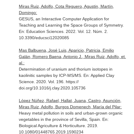
Miras Ruiz, Adolfo, Cota Reguero, Agustin, Martín,
Domingo:
GESUS, an Interactive Computer Application for
Teaching and Learning the Space Groups of Symmetry.
En: Education Sciences
. 2022. Vol. 12. Núm. 2.
10.3390/educsci12020085
Mas Balbuena, José Luis, Aparicio, Patricia, Emilio
Galán, Romero Baena, Antonio J., Miras Ruiz, Adolfo, et.
al.:
Determination of uranium and thorium isotopes in
kaolinitic samples by ICP-MS/MS.
En: Applied Clay
Science
. 2020. Vol. 196. https://
doi.org/10.1016/j.clay.2020.105736
López Núñez, Rafael, Hallat, Juana, Castro, Asunción,
Miras Ruiz, Adolfo, Burgos Domenech, María del Pilar:
Heavy metal pollution in soils and urban-grown organic
vegetables in the province of Sevilla, Spain.
En:
Biological Agriculture & Horticulture
. 2019.
10.1080/01448765.2019.1590234