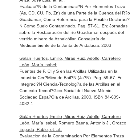
Ariza, Jose Luis, et. al.:
Evaluaci?N de la Contaminaci?N Por Elementos Traza
(As, CD, CU, Pb, Zn) de una Parte de la Cuenca del R?o
Guadiamar, Como Referencia para la Posible Declaraci?
N Como Suelo Contaminado. Pag. 57-61.
En: Jornadas
sobre la Restauración del río Guadiamar después del
vertido minero de Aznalcóllar
. Consejería de
Medioambiente de la Junta de Andalucía. 2003
Galán Huertos, Emilio, Miras Ruiz, Adolfo, Carretero
León, María Isabel:
Fuentes de F, Cl y S en las Arcillas Utilizadas en la
Industria Cer?Mica de Bail?N (Ja?N). Pag. 59-67.
En:
Integraci?N Ciencia-Tecnolog?a de las Arcillas en el
Contexto Tecnol?Gico-Social del Nuevo Milenio
.
Sociedad Espa?Ola de Arcillas. 2000. ISBN 84-699-
4082-1
Galán Huertos, Emilio, Miras Ruiz, Adolfo, Carretero
León, María Isabel, Romero Baena, Antonio J., Orozco
Espada, Pablo, et. al.:
Evaluacion de la Contaminacion Por Elementos Traza