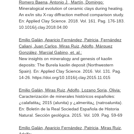
Romero Baena, Antonio J., Martín, Domingo:
Mineralogical evolution of ceramic clays during heating.
An ex/in situ X-ray diffraction method comparison study.
En: Applied Clay Science
. 2018. Vol. 161. Pag. 176-183.
10.1016/j.clay.2018.04.00
Emilio Galán, Aparicio Fernández, Patricia, Fernández
Caliani, Juan Carlos, Miras Ruiz, Adolfo, Márquez
González, Marcial Gabino, et. al.:
New insights on mineralogy and genesis of kaolin
deposits: The Burela kaolin deposit (Northwestern
Spain).
En: Applied Clay Science
. 2016. Vol. 131. Pag.
14-26. https://doi.org/10.1016/j.clay.2015.11.015
Emilio Galán, Miras Ruiz, Adolfo, Lozano Soria, Olivia:
Caracterización de minerales históricos españoles:
¿calafatita¿ 2015 (alunita) y ¿almeriita¿ (natroalunita).
En: Boletín de la Real Sociedad Española de Historia
Natural. Sección geológica
. 2015. Vol. 109. Pag. 59-69
Emilio Galán, Aparicio Fernández, Patricia, Miras Ruiz,