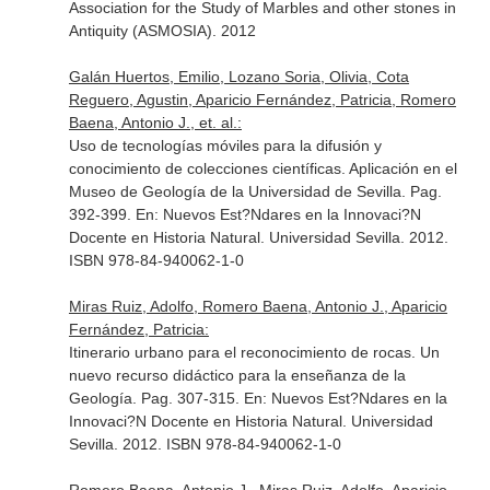
Association for the Study of Marbles and other stones in
Antiquity (ASMOSIA)
. 2012
Galán Huertos, Emilio, Lozano Soria, Olivia, Cota
Reguero, Agustin, Aparicio Fernández, Patricia, Romero
Baena, Antonio J., et. al.:
Uso de tecnologías móviles para la difusión y
conocimiento de colecciones científicas. Aplicación en el
Museo de Geología de la Universidad de Sevilla. Pag.
392-399.
En: Nuevos Est?Ndares en la Innovaci?N
Docente en Historia Natural
. Universidad Sevilla. 2012.
ISBN 978-84-940062-1-0
Miras Ruiz, Adolfo, Romero Baena, Antonio J., Aparicio
Fernández, Patricia:
Itinerario urbano para el reconocimiento de rocas. Un
nuevo recurso didáctico para la enseñanza de la
Geología. Pag. 307-315.
En: Nuevos Est?Ndares en la
Innovaci?N Docente en Historia Natural
. Universidad
Sevilla. 2012. ISBN 978-84-940062-1-0