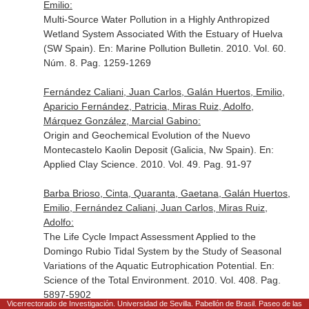
Emilio:
Multi-Source Water Pollution in a Highly Anthropized
Wetland System Associated With the Estuary of Huelva
(SW Spain).
En: Marine Pollution Bulletin
. 2010. Vol. 60.
Núm. 8. Pag. 1259-1269
Fernández Caliani, Juan Carlos, Galán Huertos, Emilio,
Aparicio Fernández, Patricia, Miras Ruiz, Adolfo,
Márquez González, Marcial Gabino:
Origin and Geochemical Evolution of the Nuevo
Montecastelo Kaolin Deposit (Galicia, Nw Spain).
En:
Applied Clay Science
. 2010. Vol. 49. Pag. 91-97
Barba Brioso, Cinta, Quaranta, Gaetana, Galán Huertos,
Emilio, Fernández Caliani, Juan Carlos, Miras Ruiz,
Adolfo:
The Life Cycle Impact Assessment Applied to the
Domingo Rubio Tidal System by the Study of Seasonal
Variations of the Aquatic Eutrophication Potential.
En:
Science of the Total Environment
. 2010. Vol. 408. Pag.
5897-5902
Vicerrectorado de Investigación. Universidad de Sevilla. Pabellón de Brasil. Paseo de las