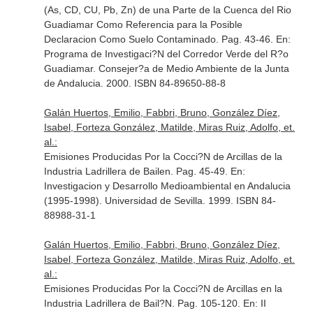
(As, CD, CU, Pb, Zn) de una Parte de la Cuenca del Rio
Guadiamar Como Referencia para la Posible
Declaracion Como Suelo Contaminado. Pag. 43-46.
En:
Programa de Investigaci?N del Corredor Verde del R?o
Guadiamar
. Consejer?a de Medio Ambiente de la Junta
de Andalucia. 2000. ISBN 84-89650-88-8
Galán Huertos, Emilio, Fabbri, Bruno, González Díez,
Isabel, Forteza González, Matilde, Miras Ruiz, Adolfo, et.
al.:
Emisiones Producidas Por la Cocci?N de Arcillas de la
Industria Ladrillera de Bailen. Pag. 45-49.
En:
Investigacion y Desarrollo Medioambiental en Andalucia
(1995-1998)
. Universidad de Sevilla. 1999. ISBN 84-
88988-31-1
Galán Huertos, Emilio, Fabbri, Bruno, González Díez,
Isabel, Forteza González, Matilde, Miras Ruiz, Adolfo, et.
al.:
Emisiones Producidas Por la Cocci?N de Arcillas en la
Industria Ladrillera de Bail?N. Pag. 105-120.
En: II