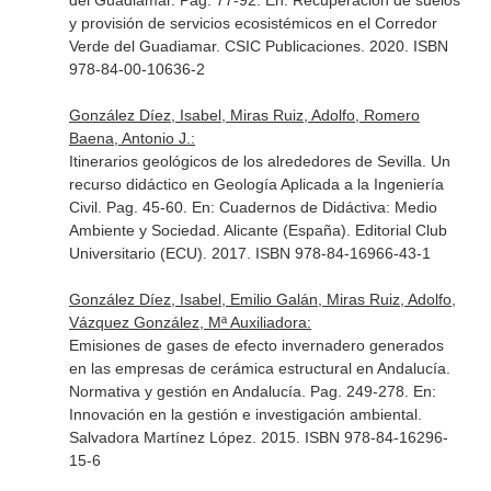
del Guadiamar. Pag. 77-92.
En: Recuperación de suelos
y provisión de servicios ecosistémicos en el Corredor
Verde del Guadiamar
. CSIC Publicaciones. 2020. ISBN
978-84-00-10636-2
González Díez, Isabel, Miras Ruiz, Adolfo, Romero
Baena, Antonio J.:
Itinerarios geológicos de los alrededores de Sevilla. Un
recurso didáctico en Geología Aplicada a la Ingeniería
Civil. Pag. 45-60.
En: Cuadernos de Didáctiva: Medio
Ambiente y Sociedad
. Alicante (España). Editorial Club
Universitario (ECU). 2017. ISBN 978-84-16966-43-1
González Díez, Isabel, Emilio Galán, Miras Ruiz, Adolfo,
Vázquez González, Mª Auxiliadora:
Emisiones de gases de efecto invernadero generados
en las empresas de cerámica estructural en Andalucía.
Normativa y gestión en Andalucía. Pag. 249-278.
En:
Innovación en la gestión e investigación ambiental
.
Salvadora Martínez López. 2015. ISBN 978-84-16296-
15-6