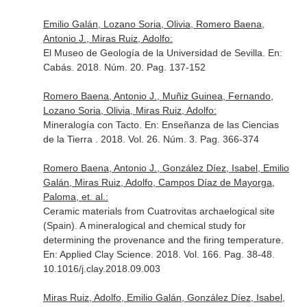
Emilio Galán, Lozano Soria, Olivia, Romero Baena,
Antonio J., Miras Ruiz, Adolfo:
El Museo de Geología de la Universidad de Sevilla.
En:
Cabás
. 2018. Núm. 20. Pag. 137-152
Romero Baena, Antonio J., Muñiz Guinea, Fernando,
Lozano Soria, Olivia, Miras Ruiz, Adolfo:
Mineralogía con Tacto.
En: Enseñanza de las Ciencias
de la Tierra
. 2018. Vol. 26. Núm. 3. Pag. 366-374
Romero Baena, Antonio J., González Díez, Isabel, Emilio
Galán, Miras Ruiz, Adolfo, Campos Díaz de Mayorga,
Paloma, et. al.:
Ceramic materials from Cuatrovitas archaelogical site
(Spain). A mineralogical and chemical study for
determining the provenance and the firing temperature.
En: Applied Clay Science
. 2018. Vol. 166. Pag. 38-48.
10.1016/j.clay.2018.09.003
Miras Ruiz, Adolfo, Emilio Galán, González Díez, Isabel,