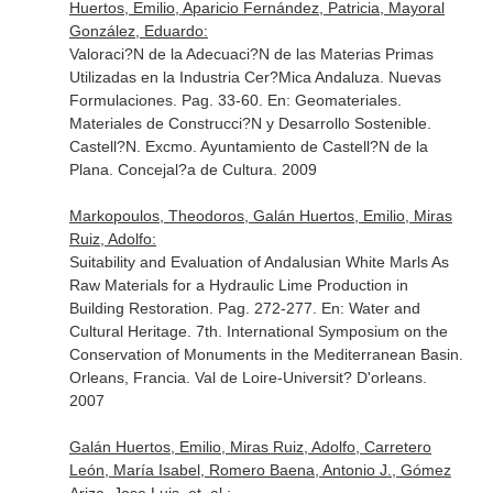
Huertos, Emilio, Aparicio Fernández, Patricia, Mayoral
González, Eduardo:
Valoraci?N de la Adecuaci?N de las Materias Primas
Utilizadas en la Industria Cer?Mica Andaluza. Nuevas
Formulaciones. Pag. 33-60.
En: Geomateriales.
Materiales de Construcci?N y Desarrollo Sostenible
.
Castell?N. Excmo. Ayuntamiento de Castell?N de la
Plana. Concejal?a de Cultura. 2009
Markopoulos, Theodoros, Galán Huertos, Emilio, Miras
Ruiz, Adolfo:
Suitability and Evaluation of Andalusian White Marls As
Raw Materials for a Hydraulic Lime Production in
Building Restoration. Pag. 272-277.
En: Water and
Cultural Heritage. 7th. International Symposium on the
Conservation of Monuments in the Mediterranean Basin
.
Orleans, Francia. Val de Loire-Universit? D'orleans.
2007
Galán Huertos, Emilio, Miras Ruiz, Adolfo, Carretero
León, María Isabel, Romero Baena, Antonio J., Gómez