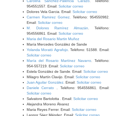
Carolina Sanchez-Palencia Carazo
. Teléfono:
954551557. Email:
Solicitar correo
Dolores Vela Garcia. Email:
Solicitar correo
Carmen Ramirez Gomez
. Teléfono: 954550982.
Email:
Solicitar correo
M. Dolores Ramírez Almazán
. Teléfono:
954556861. Email:
Solicitar correo
Maria del Rosario Martin Muñoz
María Mercedes González de Sande
Yolanda Morató Agrafojo
. Teléfono: 51588. Email:
Solicitar correo
María del Rosario Martínez Navarro
. Teléfono:
954-557219. Email:
Solicitar correo
Estela González de Sande. Email:
Solicitar correo
Milagro Martín Clavijo. Email:
Solicitar correo
Juan Aguilar González
. Email:
Solicitar correo
Daniele Cerrato .
. Teléfono: 954556861. Email:
Solicitar correo
Salvatore Bartolotta . Email:
Solicitar correo
Alejandra Moreno Álvarez
Maria Reyes Ferrer. Email:
Solicitar correo
Leonor Sáez Méndez. Email:
Solicitar correo