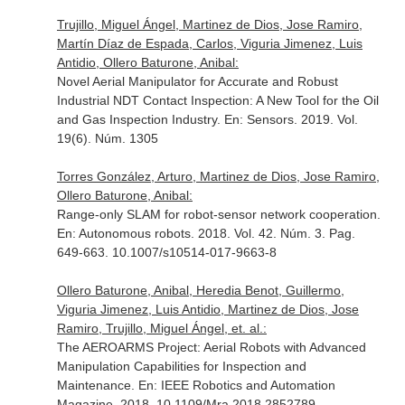
Trujillo, Miguel Ángel, Martinez de Dios, Jose Ramiro,
Martín Díaz de Espada, Carlos, Viguria Jimenez, Luis
Antidio, Ollero Baturone, Anibal:
Novel Aerial Manipulator for Accurate and Robust
Industrial NDT Contact Inspection: A New Tool for the Oil
and Gas Inspection Industry.
En: Sensors
. 2019. Vol.
19(6). Núm. 1305
Torres González, Arturo, Martinez de Dios, Jose Ramiro,
Ollero Baturone, Anibal:
Range-only SLAM for robot-sensor network cooperation.
En: Autonomous robots
. 2018. Vol. 42. Núm. 3. Pag.
649-663. 10.1007/s10514-017-9663-8
Ollero Baturone, Anibal, Heredia Benot, Guillermo,
Viguria Jimenez, Luis Antidio, Martinez de Dios, Jose
Ramiro, Trujillo, Miguel Ángel, et. al.:
The AEROARMS Project: Aerial Robots with Advanced
Manipulation Capabilities for Inspection and
Maintenance.
En: IEEE Robotics and Automation
Magazine
. 2018. 10.1109/Mra.2018.2852789