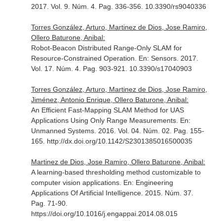
2017. Vol. 9. Núm. 4. Pag. 336-356. 10.3390/rs9040336
Torres González, Arturo, Martinez de Dios, Jose Ramiro,
Ollero Baturone, Anibal:
Robot-Beacon Distributed Range-Only SLAM for
Resource-Constrained Operation.
En: Sensors
. 2017.
Vol. 17. Núm. 4. Pag. 903-921. 10.3390/s17040903
Torres González, Arturo, Martinez de Dios, Jose Ramiro,
Jiménez, Antonio Enrique, Ollero Baturone, Anibal:
An Efficient Fast-Mapping SLAM Method for UAS
Applications Using Only Range Measurements.
En:
Unmanned Systems
. 2016. Vol. 04. Núm. 02. Pag. 155-
165. http://dx.doi.org/10.1142/S2301385016500035
Martinez de Dios, Jose Ramiro, Ollero Baturone, Anibal:
A learning-based thresholding method customizable to
computer vision applications.
En: Engineering
Applications Of Artificial Intelligence
. 2015. Núm. 37.
Pag. 71-90.
https://doi.org/10.1016/j.engappai.2014.08.015