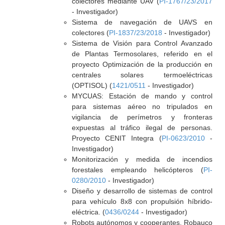
colectores mediante UAV (
PI-1767/23/2017
- Investigador)
Sistema de navegación de UAVS en
colectores (
PI-1837/23/2018
- Investigador)
Sistema de Visión para Control Avanzado
de Plantas Termosolares, referido en el
proyecto Optimización de la producción en
centrales solares termoeléctricas
(OPTISOL) (
1421/0511
- Investigador)
MYCUAS: Estación de mando y control
para sistemas aéreo no tripulados en
vigilancia de perímetros y fronteras
expuestas al tráfico ilegal de personas.
Proyecto CENIT Integra (
PI-0623/2010
-
Investigador)
Monitorización y medida de incendios
forestales empleando helicópteros (
PI-
0280/2010
- Investigador)
Diseño y desarrollo de sistemas de control
para vehículo 8x8 con propulsión híbrido-
eléctrica. (
0436/0244
- Investigador)
Robots autónomos y cooperantes, Robauco