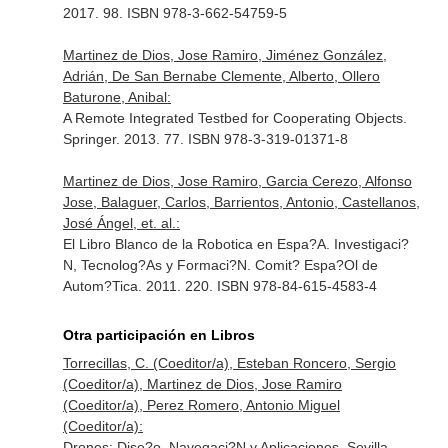
2017. 98. ISBN 978-3-662-54759-5
Martinez de Dios, Jose Ramiro, Jiménez González,
Adrián, De San Bernabe Clemente, Alberto, Ollero
Baturone, Anibal:
A Remote Integrated Testbed for Cooperating Objects.
Springer. 2013. 77. ISBN 978-3-319-01371-8
Martinez de Dios, Jose Ramiro, Garcia Cerezo, Alfonso
Jose, Balaguer, Carlos, Barrientos, Antonio, Castellanos,
José Ángel, et. al.:
El Libro Blanco de la Robotica en Espa?A. Investigaci?
N, Tecnolog?As y Formaci?N. Comit? Espa?Ol de
Autom?Tica. 2011. 220. ISBN 978-84-615-4583-4
Otra participación en Libros
Torrecillas, C. (Coeditor/a), Esteban Roncero, Sergio
(Coeditor/a), Martinez de Dios, Jose Ramiro
(Coeditor/a), Perez Romero, Antonio Miguel
(Coeditor/a):
Drones: Dise?o, Navegaci?N y Aplicaciones. Sevilla.