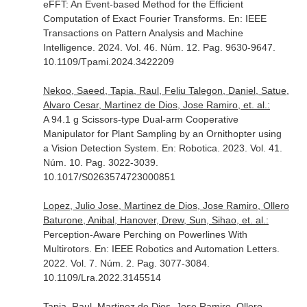
eFFT: An Event-based Method for the Efficient
Computation of Exact Fourier Transforms.
En: IEEE
Transactions on Pattern Analysis and Machine
Intelligence
. 2024. Vol. 46. Núm. 12. Pag. 9630-9647.
10.1109/Tpami.2024.3422209
Nekoo, Saeed, Tapia, Raul, Feliu Talegon, Daniel, Satue,
Alvaro Cesar, Martinez de Dios, Jose Ramiro, et. al.:
A 94.1 g Scissors-type Dual-arm Cooperative
Manipulator for Plant Sampling by an Ornithopter using
a Vision Detection System.
En: Robotica
. 2023. Vol. 41.
Núm. 10. Pag. 3022-3039.
10.1017/S0263574723000851
Lopez, Julio Jose, Martinez de Dios, Jose Ramiro, Ollero
Baturone, Anibal, Hanover, Drew, Sun, Sihao, et. al.:
Perception-Aware Perching on Powerlines With
Multirotors.
En: IEEE Robotics and Automation Letters
.
2022. Vol. 7. Núm. 2. Pag. 3077-3084.
10.1109/Lra.2022.3145514
Tapia, Raul, Martinez de Dios, Jose Ramiro, Ollero