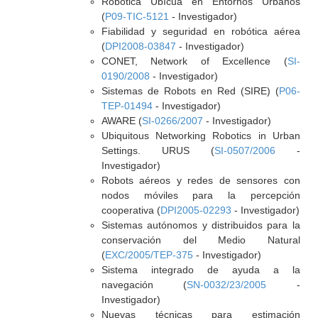
Robótica Ubícua en Entornos Urbanos
(
P09-TIC-5121
- Investigador)
Fiabilidad y seguridad en robótica aérea
(
DPI2008-03847
- Investigador)
CONET, Network of Excellence (
SI-
0190/2008
- Investigador)
Sistemas de Robots en Red (SIRE) (
P06-
TEP-01494
- Investigador)
AWARE (
SI-0266/2007
- Investigador)
Ubiquitous Networking Robotics in Urban
Settings. URUS (
SI-0507/2006
-
Investigador)
Robots aéreos y redes de sensores con
nodos móviles para la percepción
cooperativa (
DPI2005-02293
- Investigador)
Sistemas autónomos y distribuidos para la
conservación del Medio Natural
(
EXC/2005/TEP-375
- Investigador)
Sistema integrado de ayuda a la
navegación (
SN-0032/23/2005
-
Investigador)
Nuevas técnicas para estimación