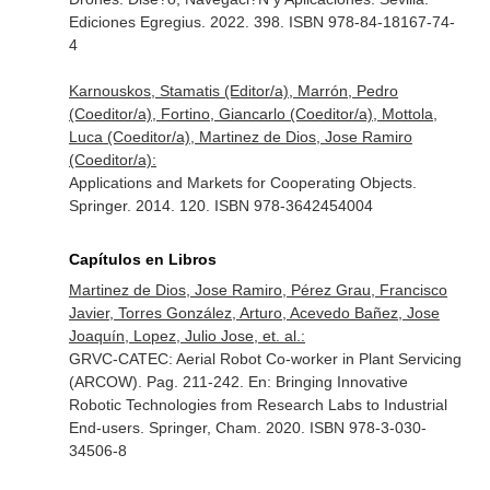
Ediciones Egregius. 2022. 398. ISBN 978-84-18167-74-
4
Karnouskos, Stamatis (Editor/a), Marrón, Pedro
(Coeditor/a), Fortino, Giancarlo (Coeditor/a), Mottola,
Luca (Coeditor/a), Martinez de Dios, Jose Ramiro
(Coeditor/a):
Applications and Markets for Cooperating Objects.
Springer. 2014. 120. ISBN 978-3642454004
Capítulos en Libros
Martinez de Dios, Jose Ramiro, Pérez Grau, Francisco
Javier, Torres González, Arturo, Acevedo Bañez, Jose
Joaquín, Lopez, Julio Jose, et. al.:
GRVC-CATEC: Aerial Robot Co-worker in Plant Servicing
(ARCOW). Pag. 211-242.
En: Bringing Innovative
Robotic Technologies from Research Labs to Industrial
End-users
. Springer, Cham. 2020. ISBN 978-3-030-
34506-8