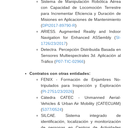
Sistema de Manipulación Robótica Aérea
con Capacidad de Locomoción Terrestre
para Incrementar Eficiencia y Duración de
Misiones en Aplicaciones de Mantenimiento
(
DPI2017-89790-R
)
ARIESS. Augmented Reality and Indoor
Navigation for Enhanced ASSembly (
SI-
1726/23/2017
)
Detectra. Percepción Distribuida Basada en
Sensores Multiespectrales 3d. Aplicación al
Tráfico (
P07-TIC-02966
)
Contratos con otras entidades:
FENIX - Formación de Enjambres No-
tripulados para Inspección y Exploración
(
PI-2751/23/2026
)
Cátedra CATEC - Unmanned Aerial-
Vehicles & Urban Air Mobility (CATECUAM)
(
5377/0524
)
SILCAE. Sistema integrado de
identificación, localización y monitorización
de personas en Centros de Actividades