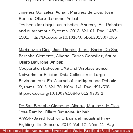
Jimenez Gonzalez, Adrian, Martinez de Dios, Jose
Ramiro, Ollero Baturone, Anibal:
Testbeds for ubiquitous robotics: A survey.
En: Robotics
and Autonomous Systems
. 2013. Vol. 61. Pag. 1487-
1501. Http://Dx.doi.org/10.1016/J.robot.2013.07.006
Martinez de Dios, Jose Ramiro, Lferd, Karim, De San
Bernabe Clemente, Alberto, Torres González, Arturo,
Ollero Baturone, Anibal:
Cooperation Between UAS and Wireless Sensor
Networks for Efficient Data Collection in Large
Environments.
En: Journal of Intelligent and Robotic
Systems
. 2013. Vol. 70. Núm. 1-4. Pag. 491-508.
http://dx.doi.org/10.1007/s10846-012-9733-2
De San Bernabe Clemente, Alberto, Martinez de Dios,
Jose Ramiro, Ollero Baturone, Anibal:
A WSN-Based Tool for Urban and Industrial Fire-
Fighting.
En: Sensors
. 2012. Vol. 12. Núm. 11. Pag.
15009-15035. http://dx.doi.org/10.3390/s121115009
Vicerrectorado de Investigación. Universidad de Sevilla. Pabellón de Brasil. Paseo de las