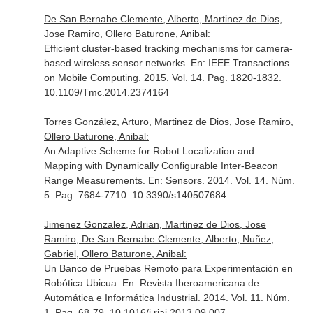
De San Bernabe Clemente, Alberto, Martinez de Dios,
Jose Ramiro, Ollero Baturone, Anibal:
Efficient cluster-based tracking mechanisms for camera-
based wireless sensor networks.
En: IEEE Transactions
on Mobile Computing
. 2015. Vol. 14. Pag. 1820-1832.
10.1109/Tmc.2014.2374164
Torres González, Arturo, Martinez de Dios, Jose Ramiro,
Ollero Baturone, Anibal:
An Adaptive Scheme for Robot Localization and
Mapping with Dynamically Configurable Inter-Beacon
Range Measurements.
En: Sensors
. 2014. Vol. 14. Núm.
5. Pag. 7684-7710. 10.3390/s140507684
Jimenez Gonzalez, Adrian, Martinez de Dios, Jose
Ramiro, De San Bernabe Clemente, Alberto, Nuñez,
Gabriel, Ollero Baturone, Anibal:
Un Banco de Pruebas Remoto para Experimentación en
Robótica Ubicua.
En: Revista Iberoamericana de
Automática e Informática Industrial
. 2014. Vol. 11. Núm.
1. Pag. 68-79. 10.1016/j.riai.2013.09.007