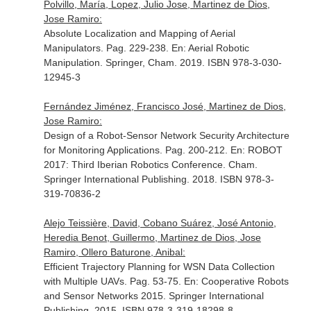
Polvillo, María, Lopez, Julio Jose, Martinez de Dios,
Jose Ramiro:
Absolute Localization and Mapping of Aerial
Manipulators. Pag. 229-238.
En: Aerial Robotic
Manipulation
. Springer, Cham. 2019. ISBN 978-3-030-
12945-3
Fernández Jiménez, Francisco José, Martinez de Dios,
Jose Ramiro:
Design of a Robot-Sensor Network Security Architecture
for Monitoring Applications. Pag. 200-212.
En: ROBOT
2017: Third Iberian Robotics Conference
. Cham.
Springer International Publishing. 2018. ISBN 978-3-
319-70836-2
Alejo Teissière, David, Cobano Suárez, José Antonio,
Heredia Benot, Guillermo, Martinez de Dios, Jose
Ramiro, Ollero Baturone, Anibal:
Efficient Trajectory Planning for WSN Data Collection
with Multiple UAVs. Pag. 53-75.
En: Cooperative Robots
and Sensor Networks 2015
. Springer International
Publishing. 2015. ISBN 978-3-319-18298-8