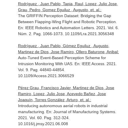
Rodríguez , Juan Pablo, Tapia, Raul, Lopez, Julio Jose,
Grau, Pedro, Gomez Eguiluz , Augusto, et. al.:
The GRIFFIN Perception Dataset: Bridging the Gap
Between Flapping-Wing Flight and Robotic Perception.
En: IEEE Robotics and Automation Letters
. 2021. Vol. 6.
Núm. 2. Pag. 1066-1073. 10.1109/Lra.2021.3056348
Rodríguez , Juan Pablo, Gómez Eguiluz , Augusto,
Martinez de Dios, Jose Ramiro, Ollero Baturone, Anibal:
Auto-Tuned Event-Based Perception Scheme for
Intrusion Monitoring With UAS.
En: IEEE Access
. 2021.
Vol. 9. Pag. 44840-44854.
10.1109/Access.2021.3066529
Pérez Grau, Francisco Javier, Martinez de Dios, Jose
Ramiro, Lopez, Julio Jose, Acevedo Bañez, Jose
Joaquín, Torres González, Arturo, et. al.:
Introducing autonomous aerial robots in industrial
manufacturing.
En: Journal of Manufacturing Systems
.
2021. Vol. 60. Pag. 312-324.
10.1016/j.jmsy.2021.06.008