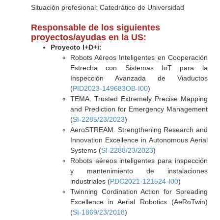
Situación profesional: Catedrático de Universidad
Responsable de los siguientes
proyectos/ayudas en la US:
Proyecto I+D+i:
Robots Aéreos Inteligentes en Cooperación
Estrecha con Sistemas IoT para la
Inspección Avanzada de Viaductos
(
PID2023-149683OB-I00
)
TEMA. Trusted Extremely Precise Mapping
and Prediction for Emergency Management
(
SI-2285/23/2023
)
AeroSTREAM. Strengthening Research and
Innovation Excellence in Autonomous Aerial
Systems (
SI-2288/23/2023
)
Robots aéreos inteligentes para inspección
y mantenimiento de instalaciones
industriales (
PDC2021-121524-I00
)
Twinning Cordination Action for Spreading
Excellence in Aerial Robotics (AeRoTwin)
(
SI-1869/23/2018
)