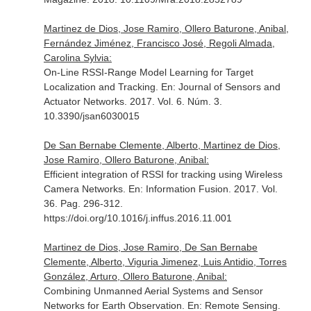
Martinez de Dios, Jose Ramiro, Ollero Baturone, Anibal,
Fernández Jiménez, Francisco José, Regoli Almada,
Carolina Sylvia:
On-Line RSSI-Range Model Learning for Target
Localization and Tracking.
En: Journal of Sensors and
Actuator Networks
. 2017. Vol. 6. Núm. 3.
10.3390/jsan6030015
De San Bernabe Clemente, Alberto, Martinez de Dios,
Jose Ramiro, Ollero Baturone, Anibal:
Efficient integration of RSSI for tracking using Wireless
Camera Networks.
En: Information Fusion
. 2017. Vol.
36. Pag. 296-312.
https://doi.org/10.1016/j.inffus.2016.11.001
Martinez de Dios, Jose Ramiro, De San Bernabe
Clemente, Alberto, Viguria Jimenez, Luis Antidio, Torres
González, Arturo, Ollero Baturone, Anibal:
Combining Unmanned Aerial Systems and Sensor
Networks for Earth Observation.
En: Remote Sensing
.