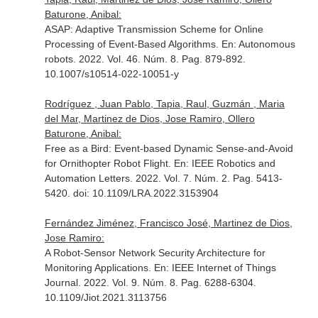
Baturone, Anibal:
ASAP: Adaptive Transmission Scheme for Online
Processing of Event-Based Algorithms.
En: Autonomous
robots
. 2022. Vol. 46. Núm. 8. Pag. 879-892.
10.1007/s10514-022-10051-y
Rodríguez , Juan Pablo, Tapia, Raul, Guzmán , Maria
del Mar, Martinez de Dios, Jose Ramiro, Ollero
Baturone, Anibal:
Free as a Bird: Event-based Dynamic Sense-and-Avoid
for Ornithopter Robot Flight.
En: IEEE Robotics and
Automation Letters
. 2022. Vol. 7. Núm. 2. Pag. 5413-
5420. doi: 10.1109/LRA.2022.3153904
Fernández Jiménez, Francisco José, Martinez de Dios,
Jose Ramiro:
A Robot-Sensor Network Security Architecture for
Monitoring Applications.
En: IEEE Internet of Things
Journal
. 2022. Vol. 9. Núm. 8. Pag. 6288-6304.
10.1109/Jiot.2021.3113756