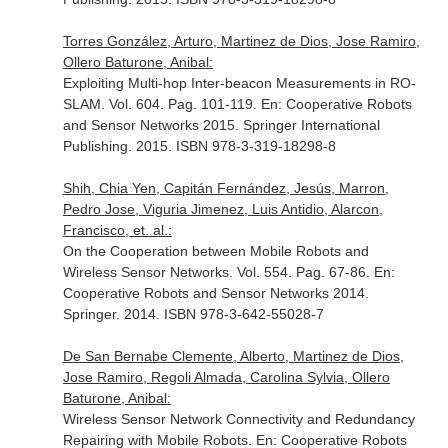
Torres González, Arturo, Martinez de Dios, Jose Ramiro,
Ollero Baturone, Anibal:
Exploiting Multi-hop Inter-beacon Measurements in RO-
SLAM. Vol. 604. Pag. 101-119.
En: Cooperative Robots
and Sensor Networks 2015
. Springer International
Publishing. 2015. ISBN 978-3-319-18298-8
Shih, Chia Yen, Capitán Fernández, Jesús, Marron,
Pedro Jose, Viguria Jimenez, Luis Antidio, Alarcon,
Francisco, et. al.:
On the Cooperation between Mobile Robots and
Wireless Sensor Networks. Vol. 554. Pag. 67-86.
En:
Cooperative Robots and Sensor Networks 2014
.
Springer. 2014. ISBN 978-3-642-55028-7
De San Bernabe Clemente, Alberto, Martinez de Dios,
Jose Ramiro, Regoli Almada, Carolina Sylvia, Ollero
Baturone, Anibal:
Wireless Sensor Network Connectivity and Redundancy
Repairing with Mobile Robots.
En: Cooperative Robots