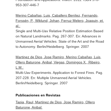
953-307-446-7
Merino Cabañas, Luis, Caballero Benítez, Fernando,
Forssén, P., Wiklund, Johan, Ferruz Melero, Joaquin, et.
al.:
Single and Multi-Uav Relative Position Estimation Based
on Natural Landmarks. Pag. 267-307.
En: Advances in
Unmanned Aerial Vehicles. State of the Art and the Road
to Autonomy
. Berlin/Heidelberg. Springer. 2007
Martinez de Dios, Jose Ramiro, Merino Cabañas, Luis,
Ollero Baturone, Anibal, Viegas, Domingos X., Ribeiro,
L.M.:
Multi-Uav Experiments. Application to Forest Fires. Pag.
207-228.
En: Multiple Unmanned Aerial Vehicles
.
Berlin/Heidelberg. Springer. 2007
Publicaciones en Revistas
Tapia, Raul, Martinez de Dios, Jose Ramiro, Ollero
Baturone, Anibal: