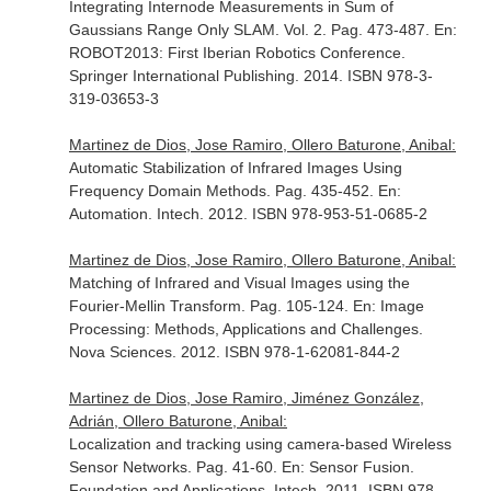
Integrating Internode Measurements in Sum of
Gaussians Range Only SLAM. Vol. 2. Pag. 473-487.
En:
ROBOT2013: First Iberian Robotics Conference
.
Springer International Publishing. 2014. ISBN 978-3-
319-03653-3
Martinez de Dios, Jose Ramiro, Ollero Baturone, Anibal:
Automatic Stabilization of Infrared Images Using
Frequency Domain Methods. Pag. 435-452.
En:
Automation
. Intech. 2012. ISBN 978-953-51-0685-2
Martinez de Dios, Jose Ramiro, Ollero Baturone, Anibal:
Matching of Infrared and Visual Images using the
Fourier-Mellin Transform. Pag. 105-124.
En: Image
Processing: Methods, Applications and Challenges
.
Nova Sciences. 2012. ISBN 978-1-62081-844-2
Martinez de Dios, Jose Ramiro, Jiménez González,
Adrián, Ollero Baturone, Anibal:
Localization and tracking using camera-based Wireless
Sensor Networks. Pag. 41-60.
En: Sensor Fusion.
Foundation and Applications
. Intech. 2011. ISBN 978-