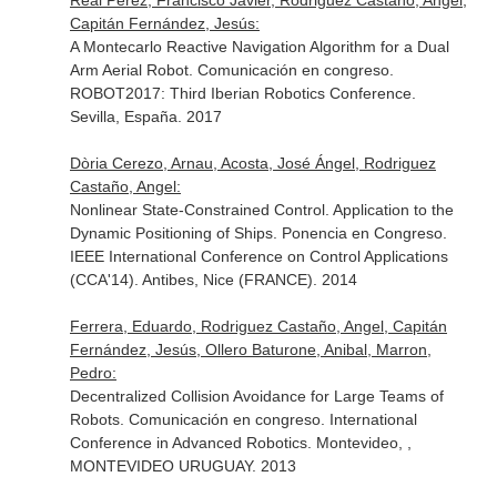
Real Pérez, Francisco Javier, Rodriguez Castaño, Angel,
Capitán Fernández, Jesús:
A Montecarlo Reactive Navigation Algorithm for a Dual
Arm Aerial Robot. Comunicación en congreso.
ROBOT2017: Third Iberian Robotics Conference.
Sevilla, España. 2017
Dòria Cerezo, Arnau, Acosta, José Ángel, Rodriguez
Castaño, Angel:
Nonlinear State-Constrained Control. Application to the
Dynamic Positioning of Ships. Ponencia en Congreso.
IEEE International Conference on Control Applications
(CCA'14). Antibes, Nice (FRANCE). 2014
Ferrera, Eduardo, Rodriguez Castaño, Angel, Capitán
Fernández, Jesús, Ollero Baturone, Anibal, Marron,
Pedro:
Decentralized Collision Avoidance for Large Teams of
Robots. Comunicación en congreso. International
Conference in Advanced Robotics. Montevideo, ,
MONTEVIDEO URUGUAY. 2013