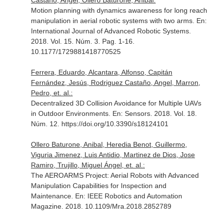
Castaño, Angel, Ollero Baturone, Anibal:
Motion planning with dynamics awareness for long reach
manipulation in aerial robotic systems with two arms.
En:
International Journal of Advanced Robotic Systems
.
2018. Vol. 15. Núm. 3. Pag. 1-16.
10.1177/1729881418770525
Ferrera, Eduardo, Alcantara, Alfonso, Capitán
Fernández, Jesús, Rodriguez Castaño, Angel, Marron,
Pedro, et. al.:
Decentralized 3D Collision Avoidance for Multiple UAVs
in Outdoor Environments.
En: Sensors
. 2018. Vol. 18.
Núm. 12. https://doi.org/10.3390/s18124101
Ollero Baturone, Anibal, Heredia Benot, Guillermo,
Viguria Jimenez, Luis Antidio, Martinez de Dios, Jose
Ramiro, Trujillo, Miguel Ángel, et. al.:
The AEROARMS Project: Aerial Robots with Advanced
Manipulation Capabilities for Inspection and
Maintenance.
En: IEEE Robotics and Automation
Magazine
. 2018. 10.1109/Mra.2018.2852789