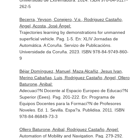
Universidad de Extremadura. 2024. ISBN 978-84-9127-
262-5
Becerra, Yeyson, Conejero, V.q., Rodriguez Castaño,
Angel, Acosta, José Ángel:
Trajectories learning by demonstrations for unmanned
superficial vehicle. Pag. 1-5.
En: XLIV Jornadas de
Automática
. A Coruña. Servizo de Publicacións.
Universidade da Coruña. 2023. ISBN 978-84-9749-860-
9
Béjar Domínguez, Manuel, Maza Alcañiz, Jesus Ivan,
Merino Cabañas, Luis, Rodriguez Castaño, Angel, Ollero
Baturone, Anibal:
Adecuaci?N Docente al Espacio Europeo de Educaci?N
Superior (Eees). Pag. 201-222.
En: Programa de
Equipos Docentes para la Formaci?N de Profesores
Noveles
. Ed. 1. Sevilla. Espa?a. Publidisa. 2011. ISBN
978-84-86849-73-3
Ollero Baturone, Anibal, Rodriguez Castaño, Angel:
Automation of Mobility and Navigation. Pag. 279-292.