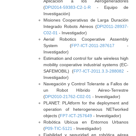
Aplicación a los Aerogeneradores
(
DPI2014-59383-C2-1-R
- Equipo de
Investigación)
Misiones Cooperativas de Larga Duración
Integrado Robots Aéreos (
DPI2011-28937-
C02-01
- Investigador)
Aerial Robotics Cooperative Assembly
System (
FP7-ICT-2011-287617
-
Investigador)
Estimation and control for safe wireless high
mobility cooperative industrial systems (EC-
SAFEMOBIL) (
FP7-ICT-2011.3.3-288082
-
Investigador)
Navegación y Control Tolerante a Fallos de
un Robot Híbrido Aéreo-Terrestre
(
DPI2010-21762-C02-01
- Investigador)
PLANET: PLAtform for the deployment and
operation of heterogeneous NETworked
objects (
FP7-ICT-257649
- Investigador)
Robótica Ubícua en Entornos Urbanos
(
P09-TIC-5121
- Investigador)
Fiabilidad y seguridad en robótica aérea