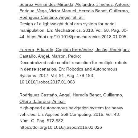
Suárez Fernández-Miranda, Alejandro, Jiménez, Antonio
Enrique, Vega, Victor Manuel, Heredia Benot, Guillermo,
Rodriguez Castaño, Angel, et. al.:
Design of a lightweight dual arm system for aerial
manipulation.
En: Mechatronics
. 2018. Vol. 50. Pag. 30-
44. https://doi.org/10.1016/j.mechatronics.2018.01.005.
Ferrera, Eduardo, Capitán Fernández, Jesús, Rodriguez
Castaño, Angel, Marron, Pedro:
Decentralized safe conflict resolution for multiple robots
in dense scenarios.
En: Robotics and Autonomous
Systems
. 2017. Vol. 91. Pag. 179-193.
10.1016/j.robot.2017.01.008
Rodriguez Castaño, Angel, Heredia Benot, Guillermo,
Ollero Baturone, Anibal:
High-speed autonomous navigation system for heavy
vehicles.
En: Applied Soft Computing
. 2016. Vol. 43.
Núm. C. Pag. 572-582.
https://doi.org/10.1016/j.asoc.2016.02.026