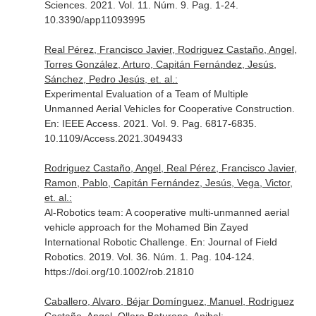
Sciences
. 2021. Vol. 11. Núm. 9. Pag. 1-24.
10.3390/app11093995
Real Pérez, Francisco Javier, Rodriguez Castaño, Angel,
Torres González, Arturo, Capitán Fernández, Jesús,
Sánchez, Pedro Jesús, et. al.:
Experimental Evaluation of a Team of Multiple
Unmanned Aerial Vehicles for Cooperative Construction.
En: IEEE Access
. 2021. Vol. 9. Pag. 6817-6835.
10.1109/Access.2021.3049433
Rodriguez Castaño, Angel, Real Pérez, Francisco Javier,
Ramon, Pablo, Capitán Fernández, Jesús, Vega, Victor,
et. al.:
Al-Robotics team: A cooperative multi-unmanned aerial
vehicle approach for the Mohamed Bin Zayed
International Robotic Challenge.
En: Journal of Field
Robotics
. 2019. Vol. 36. Núm. 1. Pag. 104-124.
https://doi.org/10.1002/rob.21810
Caballero, Alvaro, Béjar Domínguez, Manuel, Rodriguez