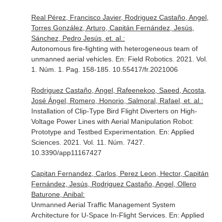
Real Pérez, Francisco Javier, Rodriguez Castaño, Angel,
Torres González, Arturo, Capitán Fernández, Jesús,
Sánchez, Pedro Jesús, et. al.:
Autonomous fire-fighting with heterogeneous team of
unmanned aerial vehicles.
En: Field Robotics
. 2021. Vol.
1. Núm. 1. Pag. 158-185. 10.55417/fr.2021006
Rodriguez Castaño, Angel, Rafeenekoo, Saeed, Acosta,
José Ángel, Romero, Honorio, Salmoral, Rafael, et. al.:
Installation of Clip-Type Bird Flight Diverters on High-
Voltage Power Lines with Aerial Manipulation Robot:
Prototype and Testbed Experimentation.
En: Applied
Sciences
. 2021. Vol. 11. Núm. 7427.
10.3390/app11167427
Capitan Fernandez, Carlos, Perez Leon, Hector, Capitán
Fernández, Jesús, Rodriguez Castaño, Angel, Ollero
Baturone, Anibal:
Unmanned Aerial Traffic Management System
Architecture for U-Space In-Flight Services.
En: Applied