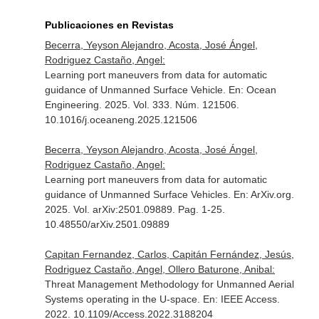
Publicaciones en Revistas
Becerra, Yeyson Alejandro, Acosta, José Ángel,
Rodriguez Castaño, Angel:
Learning port maneuvers from data for automatic
guidance of Unmanned Surface Vehicle.
En: Ocean
Engineering
. 2025. Vol. 333. Núm. 121506.
10.1016/j.oceaneng.2025.121506
Becerra, Yeyson Alejandro, Acosta, José Ángel,
Rodriguez Castaño, Angel:
Learning port maneuvers from data for automatic
guidance of Unmanned Surface Vehicles.
En: ArXiv.org
.
2025. Vol. arXiv:2501.09889. Pag. 1-25.
10.48550/arXiv.2501.09889
Capitan Fernandez, Carlos, Capitán Fernández, Jesús,
Rodriguez Castaño, Angel, Ollero Baturone, Anibal:
Threat Management Methodology for Unmanned Aerial
Systems operating in the U-space.
En: IEEE Access
.
2022. 10.1109/Access.2022.3188204