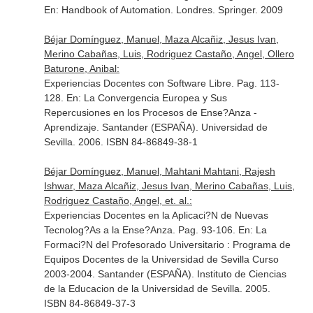
En: Handbook of Automation
. Londres. Springer. 2009
Béjar Domínguez, Manuel, Maza Alcañiz, Jesus Ivan,
Merino Cabañas, Luis, Rodriguez Castaño, Angel, Ollero
Baturone, Anibal:
Experiencias Docentes con Software Libre. Pag. 113-
128.
En: La Convergencia Europea y Sus
Repercusiones en los Procesos de Ense?Anza -
Aprendizaje
. Santander (ESPAÑA). Universidad de
Sevilla. 2006. ISBN 84-86849-38-1
Béjar Domínguez, Manuel, Mahtani Mahtani, Rajesh
Ishwar, Maza Alcañiz, Jesus Ivan, Merino Cabañas, Luis,
Rodriguez Castaño, Angel, et. al.:
Experiencias Docentes en la Aplicaci?N de Nuevas
Tecnolog?As a la Ense?Anza. Pag. 93-106.
En: La
Formaci?N del Profesorado Universitario : Programa de
Equipos Docentes de la Universidad de Sevilla Curso
2003-2004
. Santander (ESPAÑA). Instituto de Ciencias
de la Educacion de la Universidad de Sevilla. 2005.
ISBN 84-86849-37-3