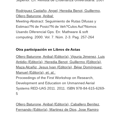
Superior.
En: Revista de Enseñanza Universitaria
. 2007
Rodriguez Castaño, Angel, Heredia Benot, Guillermo,
Ollero Baturone, Anibal:
Meeting-Abstract: Seguimiento de Rutas Difusas y
Estimaci?N de Posici?N de Veh?Culos Aut?Nomos
Usando Diferencial Gps.
En: Mathware & soft
computing
. 2000. Vol. 7. Núm. 2-3. Pag. 257-264
Otra participación en Libros de Actas
Ollero Baturone, Anibal (Editor/a), Viguria Jimenez, Luis
Antidio (Editor/a), Heredia Benot, Guillermo (Editor/a),
Maza Alcañiz, Jesus Ivan (Editor/a), Béjar Domínguez,
Manuel (Editor/a), et. al.:
Proceedings of the First Workshop on Research,
Development and Education on Unmanned Aerial
Systems RED-UAS 2011. 2011. ISBN 978-84-615-6269-
5
Ollero Baturone, Anibal (Editor/a), Caballero Benítez,
Fernando (Editor/a), Martinez de Dios, Jose Ramiro