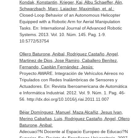
Kondak, Konstantin, Krieger, Kai, Albu Schaeffer, Alin,
Schwarzbach, Marc, Laiacker, Maximilian, et. al.:
Closed-Loop Behavior of an Autonomous Helicopter
Equipped with a Robotic Arm for Aerial Manipulation
Tasks.
En: International Journal of Advanced Robotic
Systems
. 2013. Vol. 10. Núm. 145. Pag. 1-9.
10.5772/53754
Ollero Baturone, Anibal, Rodriguez Castaño, Angel,
Martinez de Dios, Jose Ramiro, Caballero Benítez,
Fernando, Capitán Fernández, Jesús:
Proyecto AWARE. Integración de Vehículos Aéreos no
Tripulados con Redes Inalámbricas de Sensores y
Actuadores.
En: Revista Iberoamericana de Automática
e Informática Industrial
. 2012. Vol. 9. Núm. 1. Pag. 46-
56. http://dx.doi.org/10.1016/j.riai.2011.11.007
Béjar Domínguez, Manuel, Maza Alcañiz, Jesus Ivan,
Merino Cabañas, Luis, Rodriguez Castaño, Angel, Ollero
Baturone, Anibal:
Adecuaci?N Docente al Espacio Europeo de Educaci?N