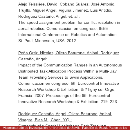
Alejo Teissière, David, Cobano Suárez, José Antonio,
Trujillo, Miguel Ángel, Viguria Jimenez, Luis Antidio,
Rodriguez Castaño, Angel, et. al.:
The speed assignment problem for conflict resolution in
aerial robotics. Comunicación en congreso. IEEE
International Conference on Robotics and Automation.
St. Paul, Minnesota, USA. 2012
Peña Ortiz, Nicolas, Ollero Baturone, Anibal, Rodriguez
Castaño, Angel:
Impact of the Communication Ranges in an Autonomous
Distributed Task Allocation Process Within a Multi-Uav
Team Providing Services to Swim Applications.
Comunicación en congreso. 6th Eurocontrol Innovative
Research Workshop & Exhibition. Br?Tigny sur Orge,
Francia. 2007. Proceedings of the 6th Eurocontrol
Innovative Research Workshop & Exhibition. 219. 223
Rodriguez Castaño, Angel, Ollero Baturone, Anibal,
Vinagre, Blas M., Chen, Y.Q.:
Synthesis of a Spatial Lookahead Path Tracking
Vicerrectorado de Investigación. Universidad de Sevilla. Pabellón de Brasil. Paseo de las