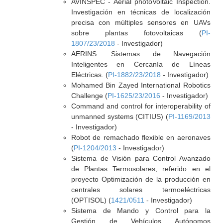
AVINSPEC - Aerial photoVoltaic Inspection.
Investigación en técnicas de localización
precisa con múltiples sensores en UAVs
sobre plantas fotovoltaicas (
PI-
1807/23/2018
- Investigador)
AERINS. Sistemas de Navegación
Inteligentes en Cercanía de Líneas
Eléctricas. (
PI-1882/23/2018
- Investigador)
Mohamed Bin Zayed International Robotics
Challenge (
PI-1625/23/2016
- Investigador)
Command and control for interoperability of
unmanned systems (CITIUS) (
PI-1169/2013
- Investigador)
Robot de remachado flexible en aeronaves
(
PI-1204/2013
- Investigador)
Sistema de Visión para Control Avanzado
de Plantas Termosolares, referido en el
proyecto Optimización de la producción en
centrales solares termoeléctricas
(OPTISOL) (
1421/0511
- Investigador)
Sistema de Mando y Control para la
Gestión de Vehículos Autónomos