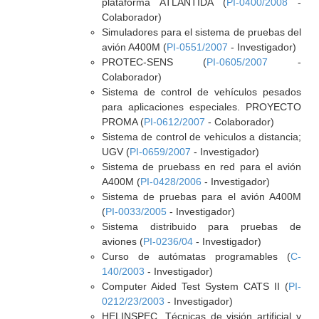
plataforma ATLANTIDA (
PI-0400/2008
-
Colaborador)
Simuladores para el sistema de pruebas del
avión A400M (
PI-0551/2007
- Investigador)
PROTEC-SENS (
PI-0605/2007
-
Colaborador)
Sistema de control de vehículos pesados
para aplicaciones especiales. PROYECTO
PROMA (
PI-0612/2007
- Colaborador)
Sistema de control de vehiculos a distancia;
UGV (
PI-0659/2007
- Investigador)
Sistema de pruebass en red para el avión
A400M (
PI-0428/2006
- Investigador)
Sistema de pruebas para el avión A400M
(
PI-0033/2005
- Investigador)
Sistema distribuido para pruebas de
aviones (
PI-0236/04
- Investigador)
Curso de autómatas programables (
C-
140/2003
- Investigador)
Computer Aided Test System CATS II (
PI-
0212/23/2003
- Investigador)
HELINSPEC. Técnicas de visión artificial y