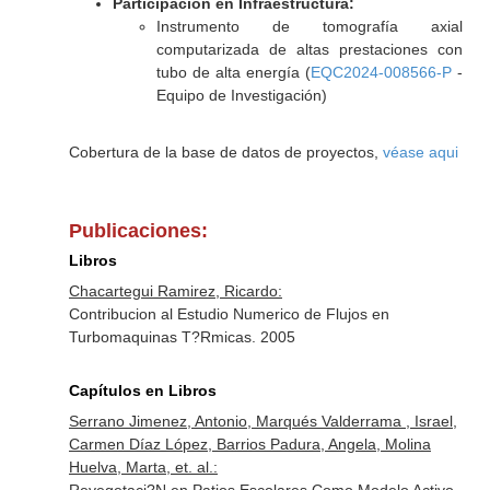
Participación en Infraestructura:
Instrumento de tomografía axial
computarizada de altas prestaciones con
tubo de alta energía (
EQC2024-008566-P
-
Equipo de Investigación)
Cobertura de la base de datos de proyectos,
véase aqui
Publicaciones:
Libros
Chacartegui Ramirez, Ricardo:
Contribucion al Estudio Numerico de Flujos en
Turbomaquinas T?Rmicas. 2005
Capítulos en Libros
Serrano Jimenez, Antonio, Marqués Valderrama , Israel,
Carmen Díaz López, Barrios Padura, Angela, Molina
Huelva, Marta, et. al.: