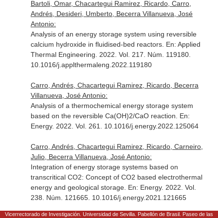
Bartoli, Omar, Chacartegui Ramirez, Ricardo, Carro,
Andrés, Desideri, Umberto, Becerra Villanueva, José
Antonio:
Analysis of an energy storage system using reversible
calcium hydroxide in fluidised-bed reactors.
En: Applied
Thermal Engineering
. 2022. Vol. 217. Núm. 119180.
10.1016/j.applthermaleng.2022.119180
Carro, Andrés, Chacartegui Ramirez, Ricardo, Becerra
Villanueva, José Antonio:
Analysis of a thermochemical energy storage system
based on the reversible Ca(OH)2/CaO reaction.
En:
Energy
. 2022. Vol. 261. 10.1016/j.energy.2022.125064
Carro, Andrés, Chacartegui Ramirez, Ricardo, Carneiro,
Julio, Becerra Villanueva, José Antonio:
Integration of energy storage systems based on
transcritical CO2: Concept of CO2 based electrothermal
energy and geological storage.
En: Energy
. 2022. Vol.
238. Núm. 121665. 10.1016/j.energy.2021.121665
Vicerrectorado de Investigación. Universidad de Sevilla. Pabellón de Brasil. Paseo de las