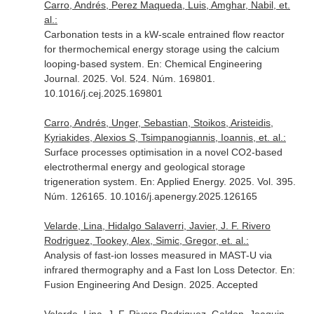
Carro, Andrés, Perez Maqueda, Luis, Amghar, Nabil, et.
al.:
Carbonation tests in a kW-scale entrained flow reactor
for thermochemical energy storage using the calcium
looping-based system.
En: Chemical Engineering
Journal
. 2025. Vol. 524. Núm. 169801.
10.1016/j.cej.2025.169801
Carro, Andrés, Unger, Sebastian, Stoikos, Aristeidis,
Kyriakides, Alexios S, Tsimpanogiannis, Ioannis, et. al.:
Surface processes optimisation in a novel CO2-based
electrothermal energy and geological storage
trigeneration system.
En: Applied Energy
. 2025. Vol. 395.
Núm. 126165. 10.1016/j.apenergy.2025.126165
Velarde, Lina, Hidalgo Salaverri, Javier, J. F. Rivero
Rodriguez, Tookey, Alex, Simic, Gregor, et. al.:
Analysis of fast-ion losses measured in MAST-U via
infrared thermography and a Fast Ion Loss Detector.
En:
Fusion Engineering And Design
. 2025. Accepted