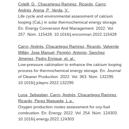
Colelli, G., Chacartegui Ramirez, Ricardo, Carro,
Andrés, Arena, P., Verda, V.:
Life cycle and environmental assessment of calcium
looping (CaL) in solar thermochemical energy storage.
En: Energy Conversion And Management
. 2022. Vol.
257. Núm. 115428. 10.1016/j.enconman.2022.115428
Carro, Andrés, Chacartegui Ramirez, Ricardo, Valverde
Millán, Jose Manuel, Perejón, Antonio, Sanchez
Jimenez, Pedro Enrique, et. al.:
Low-pressure calcination to enhance the calcium looping
process for thermochemical energy storage.
En: Journal
of Cleaner Production
. 2022. Vol. 363. Núm. 132295.
10.1016/j.jclepro.2022.132295
Luna, Sebastian, Carro, Andrés, Chacartegui Ramirez,
Ricardo, Perez Maqueda, L.a.:
Oxygen production routes assessment for oxy-fuel
combustion.
En: Energy
. 2022. Vol. 254. Núm. 124303.
10.1016/j.energy.2022.124303