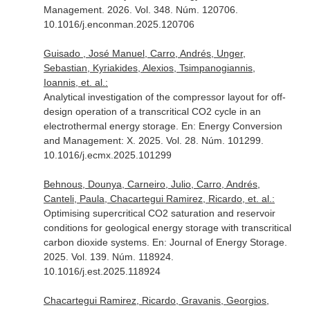
Management
. 2026. Vol. 348. Núm. 120706.
10.1016/j.enconman.2025.120706
Guisado , José Manuel, Carro, Andrés, Unger,
Sebastian, Kyriakides, Alexios, Tsimpanogiannis,
Ioannis, et. al.:
Analytical investigation of the compressor layout for off-
design operation of a transcritical CO2 cycle in an
electrothermal energy storage.
En: Energy Conversion
and Management: X
. 2025. Vol. 28. Núm. 101299.
10.1016/j.ecmx.2025.101299
Behnous, Dounya, Carneiro, Julio, Carro, Andrés,
Canteli, Paula, Chacartegui Ramirez, Ricardo, et. al.:
Optimising supercritical CO2 saturation and reservoir
conditions for geological energy storage with transcritical
carbon dioxide systems.
En: Journal of Energy Storage
.
2025. Vol. 139. Núm. 118924.
10.1016/j.est.2025.118924
Chacartegui Ramirez, Ricardo, Gravanis, Georgios,