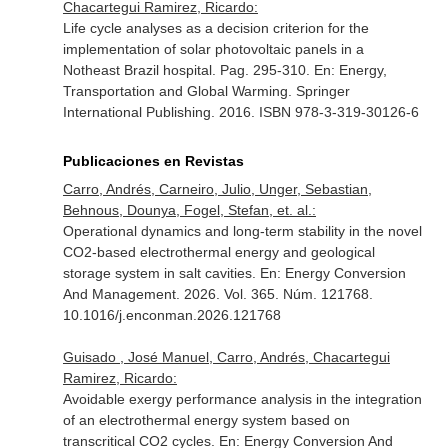
Chacartegui Ramirez, Ricardo:
Life cycle analyses as a decision criterion for the
implementation of solar photovoltaic panels in a
Notheast Brazil hospital. Pag. 295-310.
En: Energy,
Transportation and Global Warming
. Springer
International Publishing. 2016. ISBN 978-3-319-30126-6
Publicaciones en Revistas
Carro, Andrés, Carneiro, Julio, Unger, Sebastian,
Behnous, Dounya, Fogel, Stefan, et. al.:
Operational dynamics and long-term stability in the novel
CO2-based electrothermal energy and geological
storage system in salt cavities.
En: Energy Conversion
And Management
. 2026. Vol. 365. Núm. 121768.
10.1016/j.enconman.2026.121768
Guisado , José Manuel, Carro, Andrés, Chacartegui
Ramirez, Ricardo:
Avoidable exergy performance analysis in the integration
of an electrothermal energy system based on
transcritical CO2 cycles.
En: Energy Conversion And