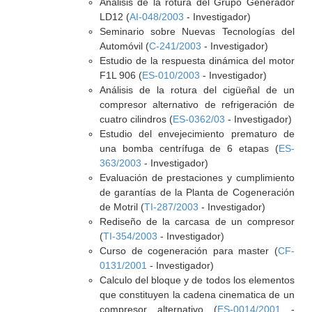
Análisis de la rotura del Grupo Generador
LD12 (
AI-048/2003
- Investigador)
Seminario sobre Nuevas Tecnologías del
Automóvil (
C-241/2003
- Investigador)
Estudio de la respuesta dinámica del motor
F1L 906 (
ES-010/2003
- Investigador)
Análisis de la rotura del cigüeñal de un
compresor alternativo de refrigeración de
cuatro cilindros (
ES-0362/03
- Investigador)
Estudio del envejecimiento prematuro de
una bomba centrífuga de 6 etapas (
ES-
363/2003
- Investigador)
Evaluación de prestaciones y cumplimiento
de garantías de la Planta de Cogeneración
de Motril (
TI-287/2003
- Investigador)
Rediseño de la carcasa de un compresor
(
TI-354/2003
- Investigador)
Curso de cogeneración para master (
CF-
0131/2001
- Investigador)
Calculo del bloque y de todos los elementos
que constituyen la cadena cinematica de un
compresor alternativo (
ES-0014/2001
-