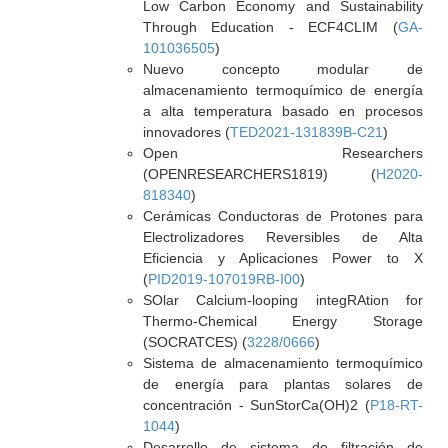
Low Carbon Economy and Sustainability
Through Education - ECF4CLIM (
GA-
101036505
)
Nuevo concepto modular de
almacenamiento termoquímico de energía
a alta temperatura basado en procesos
innovadores (
TED2021-131839B-C21
)
Open Researchers
(OPENRESEARCHERS1819) (
H2020-
818340
)
Cerámicas Conductoras de Protones para
Electrolizadores Reversibles de Alta
Eficiencia y Aplicaciones Power to X
(
PID2019-107019RB-I00
)
SOlar Calcium-looping integRAtion for
Thermo-Chemical Energy Storage
(SOCRATCES) (
3228/0666
)
Sistema de almacenamiento termoquímico
de energía para plantas solares de
concentración - SunStorCa(OH)2 (
P18-RT-
1044
)
Desarrollo de sistema de filtración de