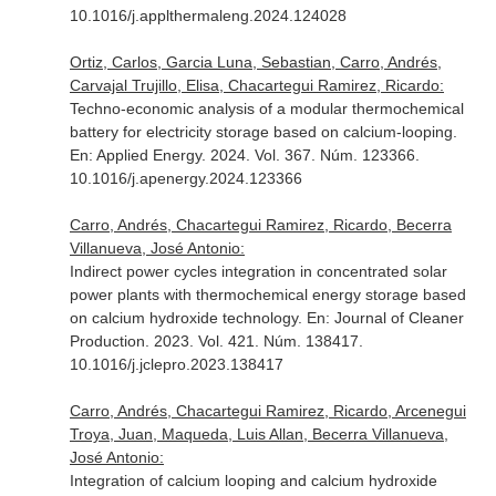
10.1016/j.applthermaleng.2024.124028
Ortiz, Carlos, Garcia Luna, Sebastian, Carro, Andrés,
Carvajal Trujillo, Elisa, Chacartegui Ramirez, Ricardo:
Techno-economic analysis of a modular thermochemical
battery for electricity storage based on calcium-looping.
En: Applied Energy
. 2024. Vol. 367. Núm. 123366.
10.1016/j.apenergy.2024.123366
Carro, Andrés, Chacartegui Ramirez, Ricardo, Becerra
Villanueva, José Antonio:
Indirect power cycles integration in concentrated solar
power plants with thermochemical energy storage based
on calcium hydroxide technology.
En: Journal of Cleaner
Production
. 2023. Vol. 421. Núm. 138417.
10.1016/j.jclepro.2023.138417
Carro, Andrés, Chacartegui Ramirez, Ricardo, Arcenegui
Troya, Juan, Maqueda, Luis Allan, Becerra Villanueva,
José Antonio:
Integration of calcium looping and calcium hydroxide