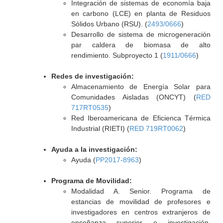
Integración de sistemas de economía baja
en carbono (LCE) en planta de Residuos
Sólidos Urbano (RSU). (
2493/0666
)
Desarrollo de sistema de microgeneración
par caldera de biomasa de alto
rendimiento. Subproyecto 1 (
1911/0666
)
Redes de investigación:
Almacenamiento de Energía Solar para
Comunidades Aisladas (ONCYT) (
RED
717RT0535
)
Red Iberoamericana de Eficienca Térmica
Industrial (RIETI) (
RED 719RT0062
)
Ayuda a la investigación:
Ayuda (
PP2017-8963
)
Programa de Movilidad:
Modalidad A. Senior. Programa de
estancias de movilidad de profesores e
investigadores en centros extranjeros de
enseñanza superior e investigación.