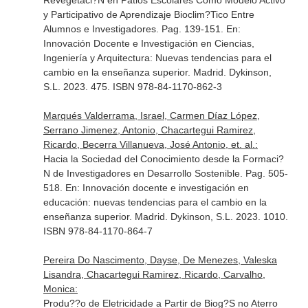
Revegetaci?N en Patios Escolares Como Modelo Activo
y Participativo de Aprendizaje Bioclim?Tico Entre
Alumnos e Investigadores. Pag. 139-151.
En:
Innovación Docente e Investigación en Ciencias,
Ingeniería y Arquitectura: Nuevas tendencias para el
cambio en la enseñanza superior
. Madrid. Dykinson,
S.L. 2023. 475. ISBN 978-84-1170-862-3
Marqués Valderrama, Israel, Carmen Díaz López,
Serrano Jimenez, Antonio, Chacartegui Ramirez,
Ricardo, Becerra Villanueva, José Antonio, et. al.:
Hacia la Sociedad del Conocimiento desde la Formaci?
N de Investigadores en Desarrollo Sostenible. Pag. 505-
518.
En: Innovación docente e investigación en
educación: nuevas tendencias para el cambio en la
enseñanza superior
. Madrid. Dykinson, S.L. 2023. 1010.
ISBN 978-84-1170-864-7
Pereira Do Nascimento, Dayse, De Menezes, Valeska
Lisandra, Chacartegui Ramirez, Ricardo, Carvalho,
Monica:
Produ??o de Eletricidade a Partir de Biog?S no Aterro