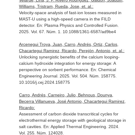
Velarde, Lina, J. F. Rivero Rodriguez, Galdon, Joaquin,
Williams, Tristram, Rueda, Jose, et. al.:
Velocity-space analysis of fast-ion losses measured in
MAST-U using a high-speed camera in the FILD
detector.
En: Plasma Physics and Controlled Fusion
.
2025. Vol. 67. Núm. 1. 10.1088/1361-6587/ad9be4
Arcenegui Troya, Juan, Carro, Andrés, Ortiz, Carlos,
Chacartegui Ramirez, Ricardo, Perejón, Antonio, et. al.:
Unlocking synergistic benefits of the calcium looping-
calcium hydroxide integration for energy storage: A
perspective on sorbent performance.
En: Chemical
Engineering Journal
. 2025. Vol. 504. Núm. 158775.
10.1016/j.cej.2024.158775
Carro, Andrés, Carneiro, Julio, Behnous, Dounya,
Becerra Villanueva, José Antonio, Chacartegui Ramirez,
Ricardo:
Assessment of carbon dioxide transcritical cycles for
electrothermal energy storage with geological storage in
salt cavities.
En: Applied Thermal Engineering
. 2024.
Vol. 255. Núm. 124028.