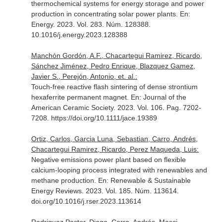
thermochemical systems for energy storage and power
production in concentrating solar power plants.
En:
Energy
. 2023. Vol. 283. Núm. 128388.
10.1016/j.energy.2023.128388
Manchón Gordón, A.F., Chacartegui Ramirez, Ricardo,
Sánchez Jiménez, Pedro Enrique, Blazquez Gamez,
Javier S., Perejón, Antonio, et. al.:
Touch-free reactive flash sintering of dense strontium
hexaferrite permanent magnet.
En: Journal of the
American Ceramic Society
. 2023. Vol. 106. Pag. 7202-
7208. https://doi.org/10.1111/jace.19389
Ortiz, Carlos, Garcia Luna, Sebastian, Carro, Andrés,
Chacartegui Ramirez, Ricardo, Perez Maqueda, Luis:
Negative emissions power plant based on flexible
calcium-looping process integrated with renewables and
methane production.
En: Renewable & Sustainable
Energy Reviews
. 2023. Vol. 185. Núm. 113614.
doi.org/10.1016/j.rser.2023.113614