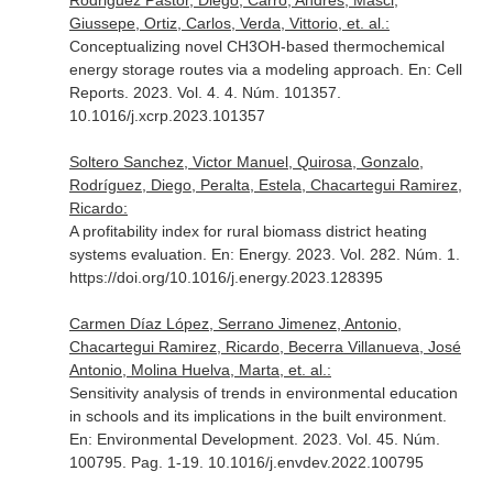
Rodriguez Pastor, Diego, Carro, Andrés, Masci,
Giussepe, Ortiz, Carlos, Verda, Vittorio, et. al.:
Conceptualizing novel CH3OH-based thermochemical
energy storage routes via a modeling approach.
En: Cell
Reports
. 2023. Vol. 4. 4. Núm. 101357.
10.1016/j.xcrp.2023.101357
Soltero Sanchez, Victor Manuel, Quirosa, Gonzalo,
Rodríguez, Diego, Peralta, Estela, Chacartegui Ramirez,
Ricardo:
A profitability index for rural biomass district heating
systems evaluation.
En: Energy
. 2023. Vol. 282. Núm. 1.
https://doi.org/10.1016/j.energy.2023.128395
Carmen Díaz López, Serrano Jimenez, Antonio,
Chacartegui Ramirez, Ricardo, Becerra Villanueva, José
Antonio, Molina Huelva, Marta, et. al.:
Sensitivity analysis of trends in environmental education
in schools and its implications in the built environment.
En: Environmental Development
. 2023. Vol. 45. Núm.
100795. Pag. 1-19. 10.1016/j.envdev.2022.100795