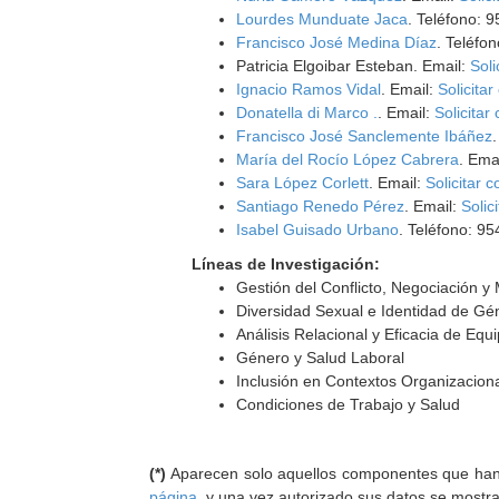
Lourdes Munduate Jaca
. Teléfono: 
Francisco José Medina Díaz
. Teléfo
Patricia Elgoibar Esteban. Email:
Soli
Ignacio Ramos Vidal
. Email:
Solicitar
Donatella di Marco .
. Email:
Solicitar
Francisco José Sanclemente Ibáñez
María del Rocío López Cabrera
. Ema
Sara López Corlett
. Email:
Solicitar c
Santiago Renedo Pérez
. Email:
Solic
Isabel Guisado Urbano
. Teléfono: 9
Líneas de Investigación:
Gestión del Conflicto, Negociación y
Diversidad Sexual e Identidad de Gé
Análisis Relacional y Eficacia de Eq
Género y Salud Laboral
Inclusión en Contextos Organizacion
Condiciones de Trabajo y Salud
(*)
Aparecen solo aquellos componentes que han au
página
, y una vez autorizado sus datos se mostr