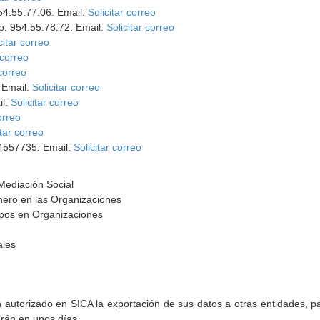
954.55.77.06. Email:
Solicitar correo
no: 954.55.78.72. Email:
Solicitar correo
citar correo
 correo
 correo
. Email:
Solicitar correo
il:
Solicitar correo
orreo
itar correo
54557735. Email:
Solicitar correo
 Mediación Social
nero en las Organizaciones
uipos en Organizaciones
ales
torizado en SICA la exportación de sus datos a otras entidades, par
arán en unos días