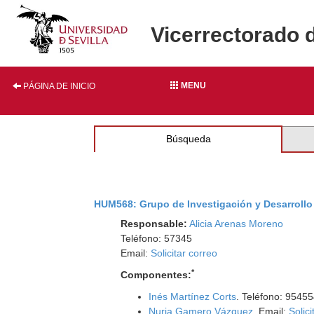
Vicerrectorado 
MENU
PÁGINA DE INICIO
Búsqueda
HUM568: Grupo de Investigación y Desarrol
Responsable:
Alicia Arenas Moreno
Teléfono: 57345
Email:
Solicitar correo
*
Componentes:
Inés Martínez Corts
. Teléfono: 9545
Nuria Gamero Vázquez
. Email:
Solici