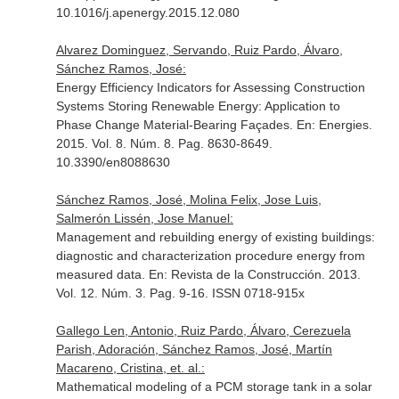
10.1016/j.apenergy.2015.12.080
Alvarez Dominguez, Servando, Ruiz Pardo, Álvaro,
Sánchez Ramos, José:
Energy Efficiency Indicators for Assessing Construction
Systems Storing Renewable Energy: Application to
Phase Change Material-Bearing Façades.
En: Energies
.
2015. Vol. 8. Núm. 8. Pag. 8630-8649.
10.3390/en8088630
Sánchez Ramos, José, Molina Felix, Jose Luis,
Salmerón Lissén, Jose Manuel:
Management and rebuilding energy of existing buildings:
diagnostic and characterization procedure energy from
measured data.
En: Revista de la Construcción
. 2013.
Vol. 12. Núm. 3. Pag. 9-16. ISSN 0718-915x
Gallego Len, Antonio, Ruiz Pardo, Álvaro, Cerezuela
Parish, Adoración, Sánchez Ramos, José, Martín
Macareno, Cristina, et. al.:
Mathematical modeling of a PCM storage tank in a solar