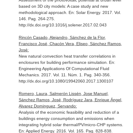
Assessment of the photovoltaic potential at urban level
based on 3D city models: A case study and new
methodological approach.
En: Solar Energy
. 2017. Vol.
146. Pag. 264-275.
http://dx.doi.org/10.1016/j.solener.2017.02.043
Rincón Casado, Alejandro, Sánchez de la Flor,
Francisco José, Chacón Vera, Eliseo, Sánchez Ramos,
José:
New natural convection heat transfer correlations in
enclosures for building performance simulation.
En:
Engineering Applications Of Computational Fluid
Mechanics
. 2017. Vol. 11. Núm. 1. Pag. 340-356.
http://dx.doi.org/10.1080/19942060.2017.1300107
Romero, Laura, Salmerón Lissén, Jose Manuel,
Sánchez Ramos, José, Rodríguez Jara, Enrique Ángel,
Alvarez Dominguez, Servando:
Analysis of the economic feasibility and reduction of a
buildings energy consumption and emissions when
integrating hybrid solar thermal/PV/micro-CHP systems.
En: Applied Energy
. 2016. Vol. 165. Pag. 828-838.