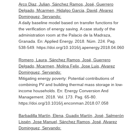
Arco Diaz, Julian, Sánchez Ramos, José, Guerrero
Delgado, Mcarmen, Hidalgo Garcia, David, Alvarez
Dominguez, Servando:
A daily baseline model based on transfer functions for
the verification of energy saving. A case study of the
administration room at the Palacio de la Madraza,
Granada.
En: Applied Energy
. 2018. Núm. 224. Pag.
538-549. https://doi.org/10.1016/j.apenergy.2018.04.060
Romero, Laura, Sánchez Ramos, José, Guerrero
Delgado, Mcarmen, Molina Felix, Jose Luis, Alvarez
Dominguez, Servando:
Mitigating energy poverty: Potential contributions of
combining PV and building thermal mass storage in low-
income households.
En: Energy Conversion And
Management
. 2018. Vol. 173. Pag. 65-80.
https://doi.org/10.1016/j.enconman.2018.07.058
Barbadilla Martín, Elena, Guadix Martín, José, Salmerón
Lissén, Jose Manuel, Sánchez Ramos, José, Alvarez
Dominguez, Servando: