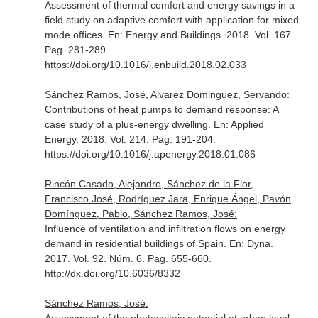
Assessment of thermal comfort and energy savings in a
field study on adaptive comfort with application for mixed
mode offices.
En: Energy and Buildings
. 2018. Vol. 167.
Pag. 281-289.
https://doi.org/10.1016/j.enbuild.2018.02.033
Sánchez Ramos, José, Alvarez Dominguez, Servando:
Contributions of heat pumps to demand response: A
case study of a plus-energy dwelling.
En: Applied
Energy
. 2018. Vol. 214. Pag. 191-204.
https://doi.org/10.1016/j.apenergy.2018.01.086
Rincón Casado, Alejandro, Sánchez de la Flor,
Francisco José, Rodríguez Jara, Enrique Ángel, Pavón
Domínguez, Pablo, Sánchez Ramos, José:
Influence of ventilation and infiltration flows on energy
demand in residential buildings of Spain.
En: Dyna
.
2017. Vol. 92. Núm. 6. Pag. 655-660.
http://dx.doi.org/10.6036/8332
Sánchez Ramos, José: