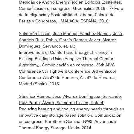
Medidas de Ahorro Energ?Tico en Edificios Existentes.
Comunicación en congreso. Greencities 2016 - 7º Foro
de Inteligencia y Sostenibilidad Urbana. Palacio de
Ferias y Congresos, , MÁLAGA, ESPAÑA. 2016
Salmerón Lissén, Jose Manuel, Sánchez Ramos, José,
Aparicio Ruiz, Pablo, García Ramos, Javier, Alvarez
Dominguez, Servando, et. al.:
Improvement of Comfort and Energy Efficiency in
Existing Buildings Using Adaptive Thermal Comfort
Algorithm¿. Comunicación en congreso. 36th AIVC
Conference 5th TightVent Conference 3rd venticool
Conference. Alcal? de Henares, Alcal? de Henares,
Madrid (Spain). 2015
Sánchez Ramos, José, Alvarez Dominguez, Servando,
Ruiz Pardo, Álvaro, Salmeron Lissen, Rafael:
Reducing heating and cooling energy needs through an
innovative daily storage based solution. Comunicación
en congreso. Eurotherm Seminar Nº99: Advances in
Thermal Energy Storage. Lleida. 2014