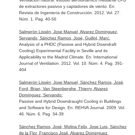
Ventilación natural: estudio aerodinámico mediante CFD
de extractores pasivos y captadores de viento.
En:
Revista de Ingeniería de Construcción
. 2012. Vol. 27.
Núm. 1. Pag. 40-56
Salmerón Lissén, Jose Manuel, Alvarez Dominguez,
Servando, Sánchez Ramos, José, Guillot, Marc:
Analysis of a PHDC (Passive and Hybrid Downdraft
Cooling) Experimental Facility in Seville and its
Applicability to the Madrid Climate.
En: International
Journal of Ventilation
. 2012. Vol. 10. Núm. 4. Pag. 391-
404
Salmerón Lissén, Jose Manuel, Sánchez Ramos, José,
Ford, Brian, Van Steenberghe, Thierry, Alvarez
Dominguez, Servando:
Passive and Hybrid Downdraught Cooling in Buildings
and Software for Design.
En: REHVA Journal
. 2009. Vol.
46. Núm. 6. Pag. 34-39
Sánchez Ramos, José, Molina Felix, Jose Luis, Sánchez
de la Flor, Francisco José, Alvarez Dominguez,