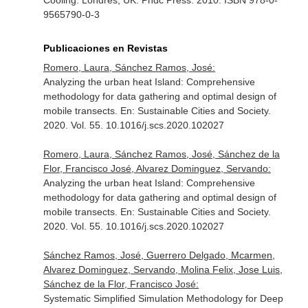
Cooling
. Londres, UK. Phdc Press. 2010. ISBN 978-0-
9565790-0-3
Publicaciones en Revistas
Romero, Laura, Sánchez Ramos, José:
Analyzing the urban heat Island: Comprehensive
methodology for data gathering and optimal design of
mobile transects.
En: Sustainable Cities and Society
.
2020. Vol. 55. 10.1016/j.scs.2020.102027
Romero, Laura, Sánchez Ramos, José, Sánchez de la
Flor, Francisco José, Alvarez Dominguez, Servando:
Analyzing the urban heat Island: Comprehensive
methodology for data gathering and optimal design of
mobile transects.
En: Sustainable Cities and Society
.
2020. Vol. 55. 10.1016/j.scs.2020.102027
Sánchez Ramos, José, Guerrero Delgado, Mcarmen,
Alvarez Dominguez, Servando, Molina Felix, Jose Luis,
Sánchez de la Flor, Francisco José:
Systematic Simplified Simulation Methodology for Deep