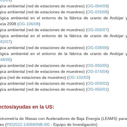
03/09
)
gica ambiental (red de estaciones de muestreo) (
OG-004/09
)
gica ambiental (red de estaciones de muestreo) (
OG-026/08
)
lógica ambiental en el entorno de la fábrica de uranio de Andújar 
ncia 2008 (
OG-106/08
)
gica ambiental (red de estaciones de muestreo) (
OG-056/07
)
lógica ambiental en el entorno de la fábrica de uranio de Andújar 
82/07
)
gica ambiental (red de estaciones de muestreo) (
OG-038/06
)
lógica ambiental en el entorno de la fábrica de uranio de Andújar 
48/06
)
gica ambiental (red de estaciones de muestreo) (
OG-050/05
)
gica ambiental (red de estaciones de muestreo) (
OG-074/04
)
gica (red de estaciones de muestreo) (
OG-102/03
)
gica ambiental (red de estaciones de muestreo) (
OG-059/02
)
gica ambiental (red de estaciones de muestreo) (
OG-056/01
)
yectos/ayudas en la US:
ectrometría de Masas con Aceleradores de Baja Energía (LEAMS) para
es (
PID2022-140680NB-I00
- Equipo de Investigación)