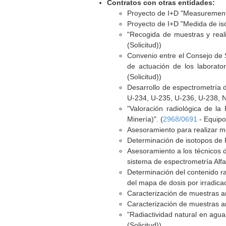
Contratos con otras entidades:
Proyecto de I+D "Measurement 
Proyecto de I+D "Medida de i
"Recogida de muestras y real
(Solicitud))
Convenio entre el Consejo de S
de actuación de los laborator
(Solicitud))
Desarrollo de espectrometría 
U-234, U-235, U-236, U-238, N
"Valoración radiológica de l
Minería)". (
2968/0691
- Equipo 
Asesoramiento para realizar me
Determinación de isotopos de 
Asesoramiento a los técnicos d
sistema de espectrometría Alfa
Determinación del contenido ra
del mapa de dosis por irradicac
Caracterización de muestras a
Caracterización de muestras a
"Radiactividad natural en agu
(Solicitud))