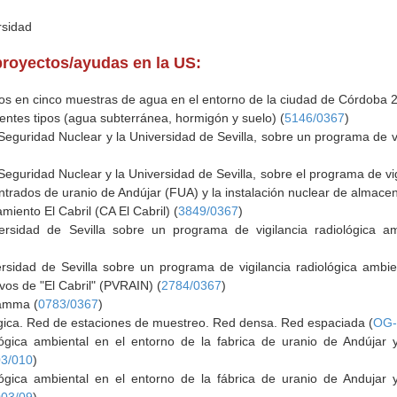
rsidad
proyectos/ayudas en la US:
os en cinco muestras de agua en el entorno de la ciudad de Córdoba 
rentes tipos (agua subterránea, hormigón y suelo) (
5146/0367
)
eguridad Nuclear y la Universidad de Sevilla, sobre un programa de vi
eguridad Nuclear y la Universidad de Sevilla, sobre el programa de vig
ntrados de uranio de Andújar (FUA) y la instalación nuclear de almacen
iento El Cabril (CA El Cabril) (
3849/0367
)
ersidad de Sevilla sobre un programa de vigilancia radiológica 
sidad de Sevilla sobre un programa de vigilancia radiológica ambie
ivos de "El Cabril" (PVRAIN) (
2784/0367
)
amma (
0783/0367
)
ógica. Red de estaciones de muestreo. Red densa. Red espaciada (
OG-
lógica ambiental en el entorno de la fabrica de uranio de Andújar 
3/010
)
lógica ambiental en el entorno de la fábrica de uranio de Andujar 