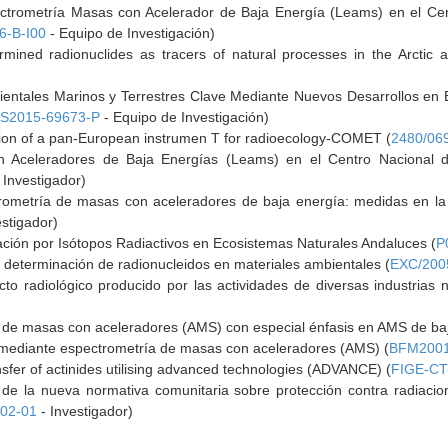
ctrometría Masas con Acelerador de Baja Energía (Leams) en el Ce
-B-I00
- Equipo de Investigación)
rmined radionuclides as tracers of natural processes in the Arctic
entales Marinos y Terrestres Clave Mediante Nuevos Desarrollos en 
IS2015-69673-P
- Equipo de Investigación)
ion of a pan-European instrumen T for radioecology-COMET (
2480/06
 Aceleradores de Baja Energías (Leams) en el Centro Nacional de
 Investigador)
rometría de masas con aceleradores de baja energía: medidas en la 
estigador)
ación por Isótopos Radiactivos en Ecosistemas Naturales Andaluces (
P
a determinación de radionucleidos en materiales ambientales (
EXC/200
cto radiológico producido por las actividades de diversas industrias
 de masas con aceleradores (AMS) con especial énfasis en AMS de baj
 mediante espectrometría de masas con aceleradores (AMS) (
BFM2001
sfer of actinides utilising advanced technologies (ADVANCE) (
FIGE-CT
 de la nueva normativa comunitaria sobre protección contra radiacion
02-01
- Investigador)