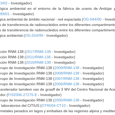
3/02
- Investigador)
lógica ambiental en el entorno de la fábrica de uranio de Andújar 
89/01
- Investigador)
gica ambiental de ámbito nacional - red espaciada (
OG-044/00
- Invest
de transferencia de radionucleidos entre los diferentes compartimento
de transferencia de radionucleidos entre los diferentes compartimento
gica ambiental (
OG-024/99
- Investigador)
gación RNM-138 (
2017/RNM-138
- Investigador)
gación RNM-138 (
2011/RNM-138
- Investigador)
gación RNM-138 (
2010/RNM-138
- Investigador)
Grupo de Investigación RNM-138 (
2009/RNM-138
- Investigador)
Grupo de Investigación RNM-138 (
2008/RNM-138
- Investigador)
Grupo de Investigación RNM-138 (
2007/RNM-138
- Investigador)
Grupo de Investigación RNM-138 (
2006/RNM-138
- Investigador)
 acelerador tamdem van de graaff de 3 MV del Centro Nacional de Acele
dor (
FIS2006-27275-E
- Investigador)
Grupo de Investigación RNM-138 (
2005/RNM-138
- Investigador)
 laboratorios del CITIUS (
OTRI/04-CT10
- Investigador)
 metales pesados en lagos y embalses de las regiones alpina y medite