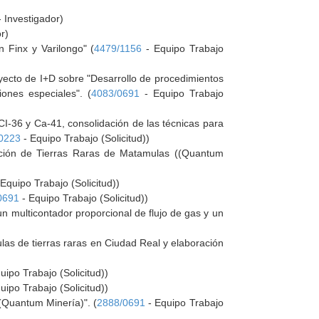
 Investigador)
r)
 Finx y Varilongo" (
4479/1156
- Equipo Trabajo
oyecto de I+D sobre "Desarrollo de procedimientos
iones especiales". (
4083/0691
- Equipo Trabajo
I-36 y Ca-41, consolidación de las técnicas para
0223
- Equipo Trabajo (Solicitud))
tación de Tierras Raras de Matamulas ((Quantum
Equipo Trabajo (Solicitud))
0691
- Equipo Trabajo (Solicitud))
n multicontador proporcional de flujo de gas y un
las de tierras raras en Ciudad Real y elaboración
uipo Trabajo (Solicitud))
uipo Trabajo (Solicitud))
(Quantum Minería)". (
2888/0691
- Equipo Trabajo