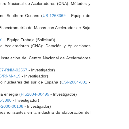
ntro Nacional de Aceleradores (CNA): Métodos y
 and Southern Oceans (
US-1263369
- Equipo de
Espectrometría de Masas con Acelerador de Baja
91
- Equipo Trabajo (Solicitud))
 Aceleradores (CNA): Datación y Aplicaciones
instalación del Centro Nacional de Aceleradores
07-RNM-02567
- Investigador)
5/RNM-419
- Investigador)
 no nucleares del sur de España (
CSN2004-001
-
a energía (
FIS2004-00495
- Investigador)
-3880
- Investigador)
-2000-00108
- Investigador)
es ionizantes en la industria de elaboración del