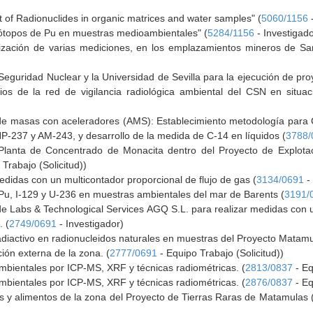
of Radionuclides in organic matrices and water samples" (
5060/1156
-
sótopos de Pu en muestras medioambientales" (
5284/1156
- Investigado
ización de varias mediciones, en los emplazamientos mineros de San
eguridad Nuclear y la Universidad de Sevilla para la ejecución de pr
ios de la red de vigilancia radiológica ambiental del CSN en situac
de masas con aceleradores (AMS): Establecimiento metodología para C
P-237 y AM-243, y desarrollo de la medida de C-14 en líquidos (
3788/
a Planta de Concentrado de Monacita dentro del Proyecto de Explo
Trabajo (Solicitud))
didas con un multicontador proporcional de flujo de gas (
3134/0691
- 
Pu, I-129 y U-236 en muestras ambientales del mar de Barents (
3191/
e Labs & Technological Services AGQ S.L. para realizar medidas con u
. (
2749/0691
- Investigador)
diactivo en radionucleidos naturales en muestras del Proyecto Matamu
ión externa de la zona. (
2777/0691
- Equipo Trabajo (Solicitud))
mbientales por ICP-MS, XRF y técnicas radiométricas. (
2813/0837
- Eq
mbientales por ICP-MS, XRF y técnicas radiométricas. (
2876/0837
- Eq
as y alimentos de la zona del Proyecto de Tierras Raras de Matamulas 