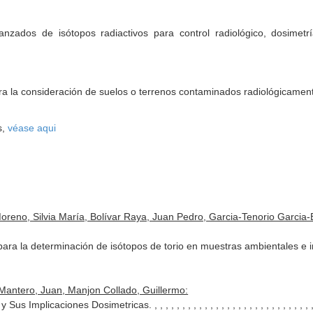
anzados de isótopos radiactivos para control radiológico, dosimetr
ara la consideración de suelos o terrenos contaminados radiológicament
s,
véase aqui
reno, Silvia María, Bolívar Raya, Juan Pedro, Garcia-Tenorio Garci
ara la determinación de isótopos de torio en muestras ambientales e i
Mantero, Juan, Manjon Collado, Guillermo:
mplicaciones Dosimetricas. , , , , , , , , , , , , , , , , , , , , , , , , , , ,