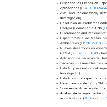
Buscando los Limites en Espe
Aplicaciones (
PGC2018-094546
AMS and radiometrically dete
Investigación)
Resolución de Problemas Ambi
Energía (Leams) en el CNA (
F
COordination and iMplementat
Espectrometría de Masas con
Ambientales (
FIS2012-31853
-
Nuevos desarrollos en espect
(C.N.A.) (
FIS2008-01149
- Inv
Aplicación de Técnicas de Dat
Técnicas ultrasensibles para l
Estudio y evaluación del impa
Investigador)
Estudios sobre espectrometría
Determinación de 129I y 36CI
Source-specific ecosystem tran
Análisis de la implementación
ácido fosfórico (
1FD97-0900-C