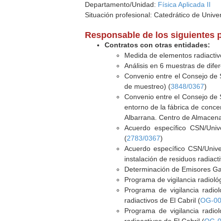
Departamento/Unidad:
Física Aplicada II
Situación profesional: Catedrático de Unive
Responsable de los siguientes 
Contratos con otras entidades:
Medida de elementos radiactiv
Análisis en 6 muestras de dife
Convenio entre el Consejo de S
de muestreo) (
3848/0367
)
Convenio entre el Consejo de S
entorno de la fábrica de conce
Albarrana. Centro de Almacenam
Acuerdo específico CSN/Univ
(
2783/0367
)
Acuerdo específico CSN/Univer
instalación de residuos radiact
Determinación de Emisores G
Programa de vigilancia radiol
Programa de vigilancia radio
radiactivos de El Cabril (
OG-00
Programa de vigilancia radio