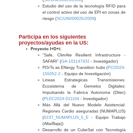
Estudio del uso de la tecnología RFID para
el control activo del uso de EPI en zonas de
riesgo (
SC/UNI/00025/2009
)
Participa en los siguientes
proyectos/ayudas en la US:
Proyecto I+D+i:
“Safe, ClimAte Resilient Infrastructure -
SAFARI” (
GA-101147432
- Investigador)
POrTs as ENergy Transition hubs (
PCI2024-
155052-2
- Equipo de Investigación)
Lineas Estrategicas Transmisiones.
Ecosistema de Gemelos Digitales:
Impulsando la Fabrica Autonoma (Ditec)
(
PLEC2024-011104
- Investigador)
Más Allá del Nuevo Modelo Asistencial:
Regiones Cardio aseguradas (NUMAPLUS)
(
0237_NUMAPLUS_5_E
- Equipo Trabajo
(Alta/Baja))
Desarrollo de un CubeSat con Tecnología