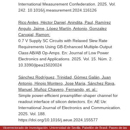
International Measurement Confederation
. 2025. Vol.
242. 10.1016/j.measurement.2024.116126
Rico Aniles, Héctor Daniel, Anindita, Paul, Ramírez
Angulo, Jaime, López Martín, Antonio, Gonzalez
Carvajal, Ramon:
0.7 V Supply SC Circuits with Relaxed Slew Rate
Requirements Using GB-Enhanced Multiple-Output
Class AB/AB Op-Amps.
En: Journal of Low Power
Electronics and Applications
. 2025. Vol. 15. Núm. 2.
10.3390/jlpea15020024
Sánchez Rodríguez, Trinidad, Gómez Galán, Juan
Antonio, Hinojo Montero, Jose Maria, Sánchez Raya,
Manuel, Muñoz Chavero, Fernando, et. al.:
Simple power-efficient preamplifier-shaper channel for
readout interface of silicon detectors.
En: AE Ue:
International Journal of Electronics and Communication
.
2025. Vol. 188.
https://doi.org/10.1016/j.aeue.2024.155577
Vicerrectorado de Investigación. Universidad de Sevilla. Pabellón de Brasil. Paseo de las