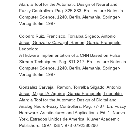
Afan, a Tool for the Automatic Design of Neural and
Fuzzy Controllers. Pag. 825-833.
En: Lecture Notes in
Computer Science, 1240
. Berlin, Alemania. Springer-
Verlag Berlin. 1997
Colodro Ruiz, Francisco, Torralba Silgado, Antonio
Jesus, Gonzalez Carvajal, Ramon, Garcia Franquelo,
Leopoldo:
A Hrdware Implementation of a CNN Based on Pulse
Stream Techniques. Pag. 811-817.
En: Lecture Notes in
Computer Science, 1240
. Berlin, Alemania. Springer-
Verlag Berlin. 1997
Gonzalez Carvajal, Ramon, Torralba Silgado, Antonio
Jesus, Miguel A. Aguirre, Garcia Franquelo, Leopoldo:
Afan: a Tool for the Automatic Design of Digital and
Analog Neuro-Fuzzy Controllers. Pag. 77-87.
En: Fuzzy
Hardware: Architectures and Applications
. Ed. 1. Nueva
York, Estrados Unidos de America. Kluwer Academic
Publishers. 1997. ISBN 978-0792380290