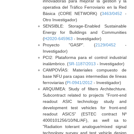
innovadoras para mejorar la gestión y la
operativa del Tráfico Ferroviario en la Red
Básica (CORE NETWORK) (
3463/0452
-
Otro Investigador)
SENSIBLE: Storage-Enabled Sustainable
Energy for Buildings and Communities
(
H2020-645963
- Investigador)
Proyecto "GASP". (
2129/0452
-
Investigador)
PCI2: Plataforma para el control industrial
inalámbrico. (
SR-1187/2013
- Investigador)
CAMPOVÍAS: Materiales compuesto de
base NFU para capas intermedias de líneas
ferroviarias (
PI-0941/2012
- Investigador)
ARQUIMEA: Study of filters Architechture.
Subcontract related to projects "Front-end
readout ASIC technology study and
development test vehicles for front-end
readout ASICS" (ESTEC contract Nº
4000101256/10/NL/AF), as well sa to
"Radiation tolerant analogue/mixed signal
technology survey and test vehicle design