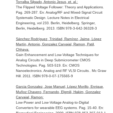
Torralba Silgado, Antonio Jesus, et. al.:
The Flipped Voltage Follower: Theory and Applications.
Pag. 269-287.
En: Analog/RF and Mixed-Signal Circuit
Systematic Design. Lecture Notes in Electrical
Engineering, vol 233
. Berlin, Heidelberg. Springer,
Berlin, Heidelberg. 2013. ISBN 978-3-642-36328-3
Sánchez Rodríguez, Trinidad, Ramírez, Jaime, López
Martín, Antonio, Gonzalez Carvajal, Ramon, Patil,
Chhaya:
Gain Enhancement and Low-Voltage Techniques for
Analog Circuits in Deep Submicrometer CMOS
Technologies. Pag. 503-519.
En: CMOS
Nanoelectronics. Analog and RF VLSI Circuits.
. Mc Graw
Hill. 2011. ISBN 978-0-07-175565-9
Garcia Gonzalez, Jose Manuel, López Morillo, Enrique,
Muñoz Chavero, Fernando, Elgmili, Hakim, Gonzalez
Carvajal, Ramon:
Low-Power and Low-Voltage Analog-to-Digital
Converters for wearable EEG systems. Pag. 15-40.
En: