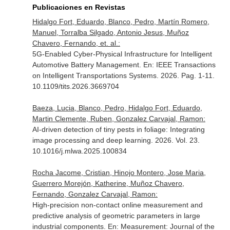
Publicaciones en Revistas
Hidalgo Fort, Eduardo, Blanco, Pedro, Martín Romero,
Manuel, Torralba Silgado, Antonio Jesus, Muñoz
Chavero, Fernando, et. al.:
5G-Enabled Cyber-Physical Infrastructure for Intelligent
Automotive Battery Management.
En: IEEE Transactions
on Intelligent Transportations Systems
. 2026. Pag. 1-11.
10.1109/tits.2026.3669704
Baeza, Lucia, Blanco, Pedro, Hidalgo Fort, Eduardo,
Martin Clemente, Ruben, Gonzalez Carvajal, Ramon:
AI-driven detection of tiny pests in foliage: Integrating
image processing and deep learning. 2026. Vol. 23.
10.1016/j.mlwa.2025.100834
Rocha Jacome, Cristian, Hinojo Montero, Jose Maria,
Guerrero Morejón, Katherine, Muñoz Chavero,
Fernando, Gonzalez Carvajal, Ramon:
High-precision non-contact online measurement and
predictive analysis of geometric parameters in large
industrial components.
En: Measurement: Journal of the