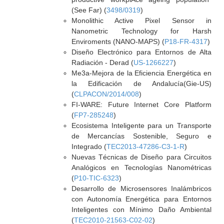
(See Far) (
3498/0319
)
Monolithic Active Pixel Sensor in
Nanometric Technology for Harsh
Enviroments (NANO-MAPS) (
P18-FR-4317
)
Diseño Electrónico para Entornos de Alta
Radiación - Derad (
US-1266227
)
Me3a-Mejora de la Eficiencia Energética en
la Edificación de Andalucía(Gie-US)
(
CLPACON/2014/008
)
FI-WARE: Future Internet Core Platform
(
FP7-285248
)
Ecosistema Inteligente para un Transporte
de Mercancías Sostenible, Seguro e
Integrado (
TEC2013-47286-C3-1-R
)
Nuevas Técnicas de Diseño para Circuitos
Analógicos en Tecnologías Nanométricas
(
P10-TIC-6323
)
Desarrollo de Microsensores Inalámbricos
con Autonomía Energética para Entornos
Inteligentes con Mínimo Daño Ambiental
(
TEC2010-21563-C02-02
)