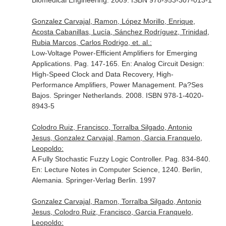
Biomedical Engineering
. 2009. ISBN 978-953-307-013-1
Gonzalez Carvajal, Ramon, López Morillo, Enrique,
Acosta Cabanillas, Lucía, Sánchez Rodríguez, Trinidad,
Rubia Marcos, Carlos Rodrigo, et. al.:
Low-Voltage Power-Efficient Amplifiers for Emerging
Applications. Pag. 147-165.
En: Analog Circuit Design:
High-Speed Clock and Data Recovery, High-
Performance Amplifiers, Power Management
. Pa?Ses
Bajos. Springer Netherlands. 2008. ISBN 978-1-4020-
8943-5
Colodro Ruiz, Francisco, Torralba Silgado, Antonio
Jesus, Gonzalez Carvajal, Ramon, Garcia Franquelo,
Leopoldo:
A Fully Stochastic Fuzzy Logic Controller. Pag. 834-840.
En: Lecture Notes in Computer Science, 1240
. Berlin,
Alemania. Springer-Verlag Berlin. 1997
Gonzalez Carvajal, Ramon, Torralba Silgado, Antonio
Jesus, Colodro Ruiz, Francisco, Garcia Franquelo,
Leopoldo: