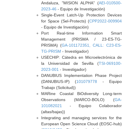
Andaluza, "MISION ALPHA" (
AEI-010500-
2023-46
- Equipo de Investigación)
Single-Event Latch-Up Protection Devices
for Space (Sel-Protects) (
CPP2022-009904
- Equipo de Investigación)
Port Real-time Information Smart
Management (PRISMA / 23-ES-TG-
PRISMA) (
GA-101172351, CALL: C23-ES-
TG-PRISM
- Investigador)
USECHIP: Cátedra en Microelectrónica de
la Universidad de Sevilla (
TSI-069100-
2023-001
- Investigador)
DANUBIUS Implementation Phase Project
(DANUBIUS-IP) (
101079778
- Equipo
Trabajo (Solicitud))
MARine Coastal BiOdiversity Long-term
Observations (MARCO-BOLO) (
GA-
101082021
- Equipo Colaborador
(altas/bajas))
Integrating and managing services for the
European Open Science Cloud (EOSC-hub)