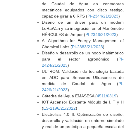
de Caudal de Agua en contadores
mecánicos equipados con disco testigo,
capaz de girar a 6 RPS (
PI-2344/21/2023
)
Diseño de un driver para un modem
LoRaWan y su integración en el Manómetro
HÉRCULES de Amper (
PI-2346/21/2023
)
AI Algorithms for Energy Management of
Chemical Labs (
PI-2383/21/2023
)
Diseño y desarrollo de un nodo inalámbrico
para el sector agronómico (
PI-
2424/21/2023
)
ULTROM: Validación de tecnología basada
en ADC para Sensores Ultrasónicos de
medida de Caudal de Agua (
PI-
2426/21/2023
)
Cátedra del Agua EMASESA (
4511/0319
)
IOT Ascensor Existente Módulo de I, T y H
(
ES-2196/21/2022
)
Electrolisis 4.0 II: Optimización de diseño,
desarrollo y validación en entorno simulado
y real de un prototipo a pequeña escala del