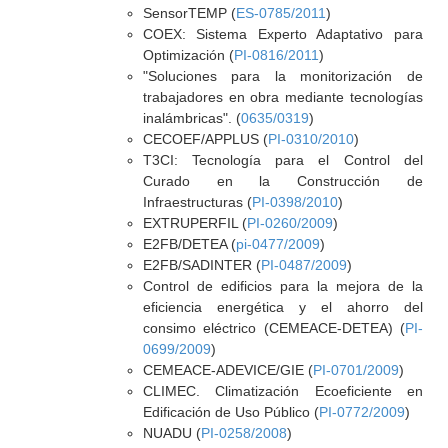
SensorTEMP (
ES-0785/2011
)
COEX: Sistema Experto Adaptativo para
Optimización (
PI-0816/2011
)
"Soluciones para la monitorización de
trabajadores en obra mediante tecnologías
inalámbricas". (
0635/0319
)
CECOEF/APPLUS (
PI-0310/2010
)
T3CI: Tecnología para el Control del
Curado en la Construcción de
Infraestructuras (
PI-0398/2010
)
EXTRUPERFIL (
PI-0260/2009
)
E2FB/DETEA (
pi-0477/2009
)
E2FB/SADINTER (
PI-0487/2009
)
Control de edificios para la mejora de la
eficiencia energética y el ahorro del
consimo eléctrico (CEMEACE-DETEA) (
PI-
0699/2009
)
CEMEACE-ADEVICE/GIE (
PI-0701/2009
)
CLIMEC. Climatización Ecoeficiente en
Edificación de Uso Público (
PI-0772/2009
)
NUADU (
PI-0258/2008
)