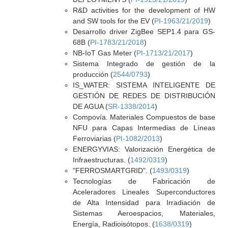
R&D activities for the development of HW
and SW tools for the EV (
PI-1963/21/2019
)
Desarrollo driver ZigBee SEP1.4 para GS-
68B (
PI-1783/21/2018
)
NB-IoT Gas Meter (
PI-1713/21/2017
)
Sistema Integrado de gestión de la
producción (
2544/0793
)
IS_WATER: SISTEMA INTELIGENTE DE
GESTIÓN DE REDES DE DISTRIBUCIÓN
DE AGUA (
SR-1338/2014
)
Compovía. Materiales Compuestos de base
NFU para Capas Intermedias de Líneas
Ferroviarias (
PI-1082/2013
)
ENERGYVIAS: Valorización Energética de
Infraestructuras. (
1492/0319
)
"FERROSMARTGRID". (
1493/0319
)
Tecnologías de Fabricación de
Aceleradores Lineales Superconductores
de Alta Intensidad para Irradiación de
Sistemas Aeroespacios, Materiales,
Energía, Radioisótopos. (
1638/0319
)