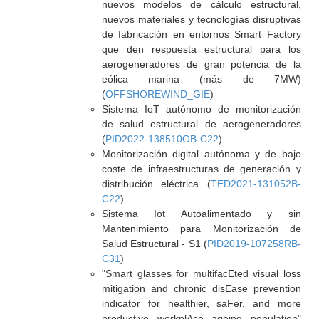
nuevos modelos de cálculo estructural,
nuevos materiales y tecnologías disruptivas
de fabricación en entornos Smart Factory
que den respuesta estructural para los
aerogeneradores de gran potencia de la
eólica marina (más de 7MW)
(
OFFSHOREWIND_GIE
)
Sistema IoT autónomo de monitorización
de salud estructural de aerogeneradores
(
PID2022-138510OB-C22
)
Monitorización digital autónoma y de bajo
coste de infraestructuras de generación y
distribución eléctrica (
TED2021-131052B-
C22
)
Sistema Iot Autoalimentado y sin
Mantenimiento para Monitorización de
Salud Estructural - S1 (
PID2019-107258RB-
C31
)
"Smart glasses for multifacEted visual loss
mitigation and chronic disEase prevention
indicator for healthier, saFer, and more
productive workplAce ageing population"