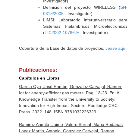
Investigador)
Definición del proyecto WIRELESS (
SN-
0318/2005
- Investigador)
LIMSI: Laboratorio Interuniversitario para
Sistemas Inalámbricos Microelectrónicos
(
TIC2002-10786-E
- Investigador)
Cobertura de la base de datos de proyectos,
véase aqui
Publicaciones:
Capítulos en Libros
García Oya, José Ramón, Gonzalez Carvajal, Ramon:
Iot for energy-efficient gas meters. Pag. 18-23.
En: AI
Knowledge Transfer from the University to Society:
Innovation for High-Impact Sectors
. Routledge CRC
Press. 2022. 148. ISBN 9781032226323
Ramirez Angulo, Jaime, Valero Bernal, Maria Rodanas,
Lopez Martin, Antonio, Gonzalez Carvajal, Ramon,