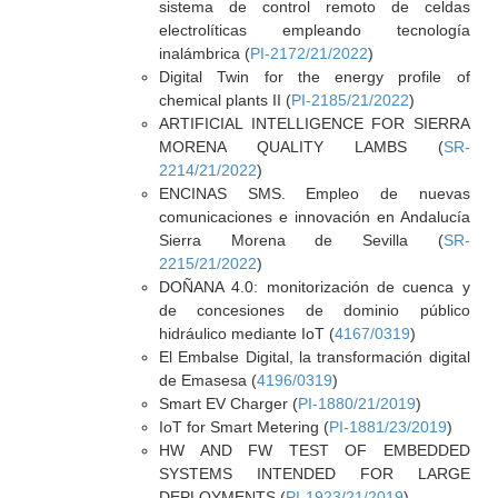
sistema de control remoto de celdas
electrolíticas empleando tecnología
inalámbrica (
PI-2172/21/2022
)
Digital Twin for the energy profile of
chemical plants II (
PI-2185/21/2022
)
ARTIFICIAL INTELLIGENCE FOR SIERRA
MORENA QUALITY LAMBS (
SR-
2214/21/2022
)
ENCINAS SMS. Empleo de nuevas
comunicaciones e innovación en Andalucía
Sierra Morena de Sevilla (
SR-
2215/21/2022
)
DOÑANA 4.0: monitorización de cuenca y
de concesiones de dominio público
hidráulico mediante IoT (
4167/0319
)
El Embalse Digital, la transformación digital
de Emasesa (
4196/0319
)
Smart EV Charger (
PI-1880/21/2019
)
IoT for Smart Metering (
PI-1881/23/2019
)
HW AND FW TEST OF EMBEDDED
SYSTEMS INTENDED FOR LARGE
DEPLOYMENTS (
PI-1923/21/2019
)