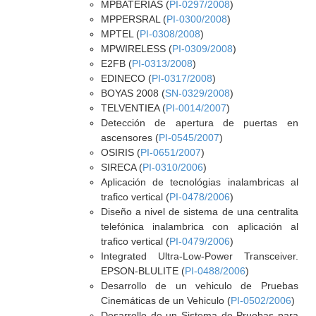
MPBATERIAS (
PI-0297/2008
)
MPPERSRAL (
PI-0300/2008
)
MPTEL (
PI-0308/2008
)
MPWIRELESS (
PI-0309/2008
)
E2FB (
PI-0313/2008
)
EDINECO (
PI-0317/2008
)
BOYAS 2008 (
SN-0329/2008
)
TELVENTIEA (
PI-0014/2007
)
Detección de apertura de puertas en
ascensores (
PI-0545/2007
)
OSIRIS (
PI-0651/2007
)
SIRECA (
PI-0310/2006
)
Aplicación de tecnológias inalambricas al
trafico vertical (
PI-0478/2006
)
Diseño a nivel de sistema de una centralita
telefónica inalambrica con aplicación al
trafico vertical (
PI-0479/2006
)
Integrated Ultra-Low-Power Transceiver.
EPSON-BLULITE (
PI-0488/2006
)
Desarrollo de un vehiculo de Pruebas
Cinemáticas de un Vehiculo (
PI-0502/2006
)
Desarrollo de un Sistema de Pruebas para