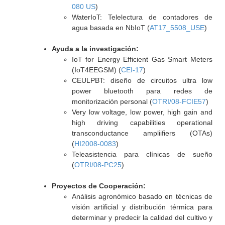
080 US
)
WaterIoT: Telelectura de contadores de
agua basada en NbIoT (
AT17_5508_USE
)
Ayuda a la investigación:
IoT for Energy Efficient Gas Smart Meters
(IoT4EEGSM) (
CEI-17
)
CEULPBT: diseño de circuitos ultra low
power bluetooth para redes de
monitorización personal (
OTRI/08-FCIE57
)
Very low voltage, low power, high gain and
high driving capabilities operational
transconductance ampliifiers (OTAs)
(
HI2008-0083
)
Teleasistencia para clínicas de sueño
(
OTRI/08-PC25
)
Proyectos de Cooperación:
Análisis agronómico basado en técnicas de
visión artificial y distribución térmica para
determinar y predecir la calidad del cultivo y