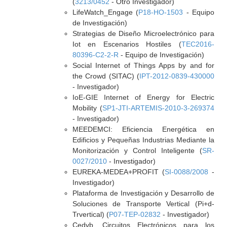
(
3213/0452
- Otro Investigador)
LifeWatch_Engage (
P18-HO-1503
- Equipo
de Investigación)
Strategias de Diseño Microelectrónico para
Iot en Escenarios Hostiles (
TEC2016-
80396-C2-2-R
- Equipo de Investigación)
Social Internet of Things Apps by and for
the Crowd (SITAC) (
IPT-2012-0839-430000
- Investigador)
IoE-GIE Internet of Energy for Electric
Mobility (
SP1-JTI-ARTEMIS-2010-3-269374
- Investigador)
MEEDEMCI: Eficiencia Energética en
Edificios y Pequeñas Industrias Mediante la
Monitorización y Control Inteligente (
SR-
0027/2010
- Investigador)
EUREKA-MEDEA+PROFIT (
SI-0088/2008
-
Investigador)
Plataforma de Investigación y Desarrollo de
Soluciones de Transporte Vertical (Pi+d-
Trvertical) (
P07-TEP-02832
- Investigador)
Cedvb. Circuitos Electrónicos para los