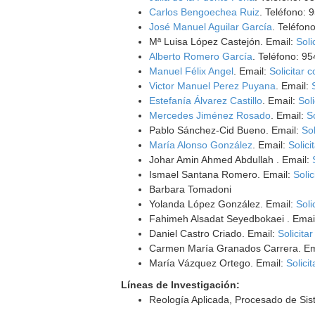
Carlos Bengoechea Ruiz
. Teléfono: 
José Manuel Aguilar García
. Teléfon
Mª Luisa López Castejón. Email:
Soli
Alberto Romero García
. Teléfono: 9
Manuel Félix Angel
. Email:
Solicitar 
Victor Manuel Perez Puyana
. Email:
Estefanía Álvarez Castillo
. Email:
Soli
Mercedes Jiménez Rosado
. Email:
S
Pablo Sánchez-Cid Bueno. Email:
Sol
María Alonso González
. Email:
Solici
Johar Amin Ahmed Abdullah . Email:
Ismael Santana Romero. Email:
Solic
Barbara Tomadoni
Yolanda López González. Email:
Soli
Fahimeh Alsadat Seyedbokaei . Emai
Daniel Castro Criado. Email:
Solicita
Carmen María Granados Carrera. Em
María Vázquez Ortego. Email:
Solici
Líneas de Investigación:
Reología Aplicada, Procesado de Sis